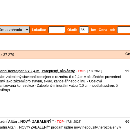
Lokalita:
Okolí:
km Cena od:
Ce
 z 37 279
ební kontejner 6 x 2,4 m , zateplený, bílo-šedý
99
-
TOP
- [7.8. 2026]
ám zateplený stavební kontejner o rozměru 6 x 2,4 m v bílo/šedém provedení.
ný jako zázemí pro stavbu, sklad, kancelář nebo dílnu. - Ocelová
anizovaná konstrukce - Zateplený minerální vatou (10 cm - podlaha/strop, 5
stěny) ...
adní Altán ,, NOVÝ- ZABALENÝ “
60
-
TOP
- [7.8. 2026]
adní Altán ,, NOVY/ ZABALENÝ” prodam uplně nový,nepoužitý,nerozbaleny v