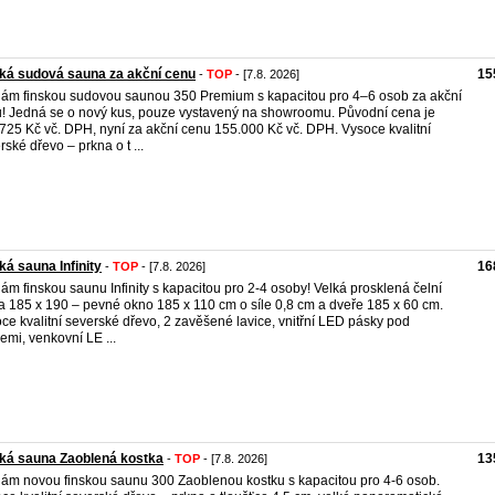
ká sudová sauna za akční cenu
15
-
TOP
- [7.8. 2026]
ám finskou sudovou saunou 350 Premium s kapacitou pro 4–6 osob za akční
! Jedná se o nový kus, pouze vystavený na showroomu. Původní cena je
725 Kč vč. DPH, nyní za akční cenu 155.000 Kč vč. DPH. Vysoce kvalitní
rské dřevo – prkna o t ...
ká sauna Infinity
16
-
TOP
- [7.8. 2026]
ám finskou saunu Infinity s kapacitou pro 2-4 osoby! Velká prosklená čelní
a 185 x 190 – pevné okno 185 x 110 cm o síle 0,8 cm a dveře 185 x 60 cm.
ce kvalitní severské dřevo, 2 zavěšené lavice, vnitřní LED pásky pod
cemi, venkovní LE ...
ká sauna Zaoblená kostka
13
-
TOP
- [7.8. 2026]
ám novou finskou saunu 300 Zaoblenou kostku s kapacitou pro 4-6 osob.