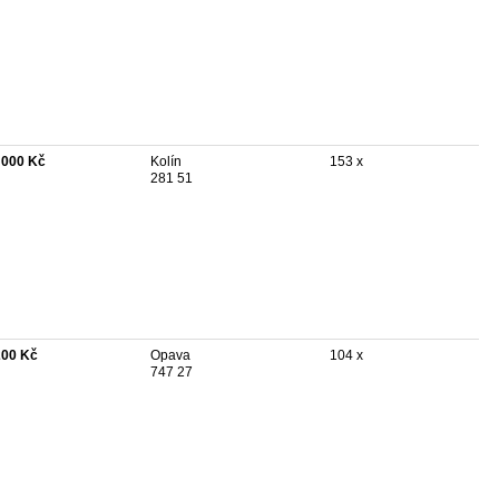
 000 Kč
Kolín
153 x
281 51
200 Kč
Opava
104 x
747 27