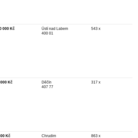
0 000 Kč
Ústí nad Labem
543 x
400 01
 000 Kč
Děčín
317 x
407 77
200 Kč
Chrudim
863 x