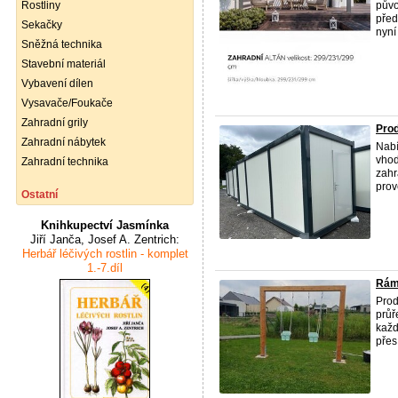
Rostliny
půvo
před
Sekačky
nyní
Sněžná technika
Stavební materiál
Vybavení dílen
Vysavače/Foukače
Zahradní grily
Prod
Zahradní nábytek
Nabí
vhod
Zahradní technika
zahr
prove
Ostatní
Knihkupectví Jasmínka
Jiří Janča, Josef A. Zentrich:
Herbář léčivých rostlin - komplet
1.-7.díl
Rám
Prod
průř
každ
přes