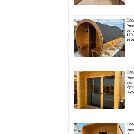
Fins
Prod
cenu
179.
seve
Fins
Prod
stěn
Vyso
lavi
Fins
Prod