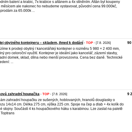
dním balení a krabic, 7x krabice s altánem a 4x stíněním. Altán byl koupeny
 měsícem ale nakonec ho nebudeme vystavovat, původní cena 99.000kč,
 prodám za 65.000k ...
ej obytného kontejneru – skladem, ihned k dodání
90
-
TOP
- [7.8. 2026]
zíme k prodeji obytný / kancelářský kontejner o rozměru 5 980 × 2 400 mm,
ný pro celoroční využití. Kontejner je ideální jako kancelář, zázemí stavby,
adní domek, sklad, dílna nebo menší provozovna. Cena bez daně. Technické
dení: ...
ová zahradní houpačka
9 
-
TOP
- [7.8. 2026]
ám zahradní houpačku ze sušených, hoblovaných, hranolů douglasky o
ezu 14x14 cm. Délka 275 cm, výška 225 cm. Spoje na čep a dlab + 4x kolík do
é stojny. Součástí 4 ks houpačkového háku s karabinou. Lze zaslat na paletě
 Toptrans