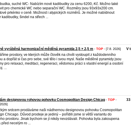
budka, suché WC- Nabízím nové kadibudky za cenu 6200,-Kč. Možno také
vit pro chemické WC nebo separační WC. Rozměry jsou 93x93x200 cm.
tové prkénko v ceně. Možnost i atypických rozměrů. Je možné nabídnout
r kadibudky, šindel na střech ...
ně vyráběná harmonizační měděná pyramida 2,5 × 2,5 m
V 
-
TOP
- [7.8. 2026]
áříme prostory, ve kterých může člověk na chvíli vystoupit z každodenního
u a dopřát si čas pro sebe, své tělo i svou mysl. Naše měděné pyramidy jsou
ny pro relaxaci, meditaci, regeneraci, vědomou práci s vlastní energií a osobní
j. ...
dám designovou rohovou pohovku Cosmopolitan Design Chicag
33
-
TOP
-
 2026]
žkým srdcem prodáváme naši nádhernou designovou pohovku Cosmopolitan
gn Chicago. Důvod prodeje je jediný – pořídili jsme si větší variantu do
ho prostoru. Jinak bychom se jí nikdy nevzdávali. Pohovka byla zakoupena
 před necelým ro ...