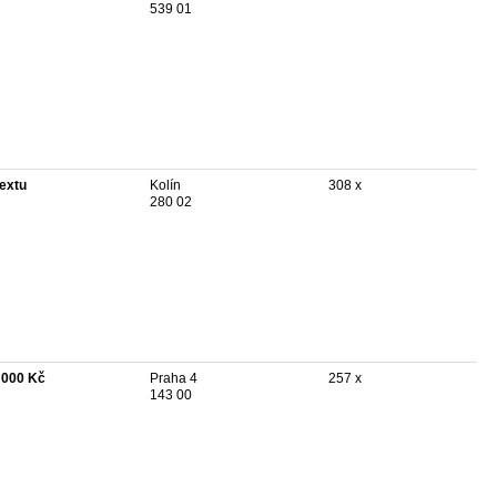
539 01
textu
Kolín
308 x
280 02
 000 Kč
Praha 4
257 x
143 00