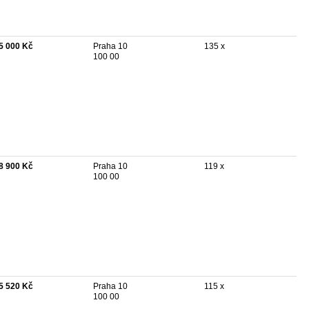
5 000 Kč
Praha 10
135 x
100 00
8 900 Kč
Praha 10
119 x
100 00
5 520 Kč
Praha 10
115 x
100 00