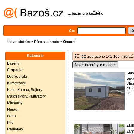
... bazar pro každého
Co:
Hlavní stránka
>
Dům a zahrada
>
Ostatní
Kategorie
Zobrazeno 141-160 inzerátů
Bazény
Nové inzeráty e-mailem
Čerpadla
Stav
Dveře, vrata
Prod
Klimatizace
Vhod
galv
Kotle, Kamna, Bojlery
cm - 
Malotraktory, Kultivátory
Míchačky
Nářadí
Okna
Pily
Zahr
Radiátory
Zahr