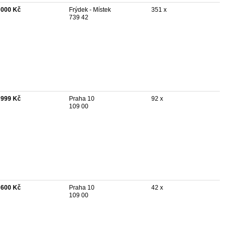
 000 Kč
Frýdek - Místek
351 x
739 42
 999 Kč
Praha 10
92 x
109 00
 600 Kč
Praha 10
42 x
109 00