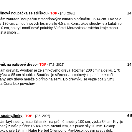
ínová houpačka se stříškou
24
-
TOP
- [7.8. 2026]
ám zahradní houpačku z modřínových kulatin o průměru 12-14 cm. Lavice o
e 180 cm, z modřínových fošní o síle 4,5 cm. Konstrukce střechy je z kulatin o
 10 cm, pokrytí modřínové palubky. V rámci Moravskoslezského kraje mohu
zt a smon ...
ník na palivové dřevo
14
-
TOP
- [7.8. 2026]
ám dřevník. Vyroben je ze smrkového dřeva. Rozměr 200 cm na délku, 170
ýška a 85 cm hloubka. Součástí je střecha ze smrkových palubek + rošt
ahy, aby dřevo neleželo přímo na zemi. Do dřevníku se vejde cca 2,5m3
a. Cena bez povrchov ...
 studny/jímky
6 
-
TOP
- [7.8. 2026]
ám kryt studny, materiál smrk - na průměr studny 100 cm, výška 34 cm. Kryt je
bený z latí o průřezu 60x40 mm, vrchní lem je z prken síly 20 mm. Poklop
bky o síle 19 mm. Nátěr Herbol Offenporig Pro-Décor, odstín světlý dub.