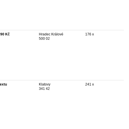
990 Kč
Hradec Králové
176 x
500 02
textu
Klatovy
241 x
341 42