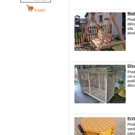
koupit
Modř
Prod
délc
síle
dové
Dřev
Prod
cm v
podl
dřev
Kryt
Prod
vyro
palu