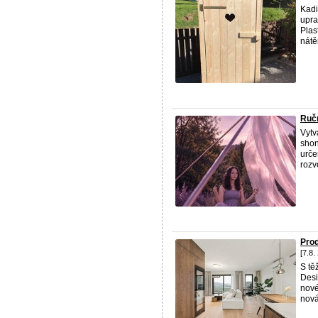
Kadi
upra
Plas
nátě
Ruč
Vytv
shon
urče
rozvo
Pro
[7.8.
S tě
Desi
nové
nová