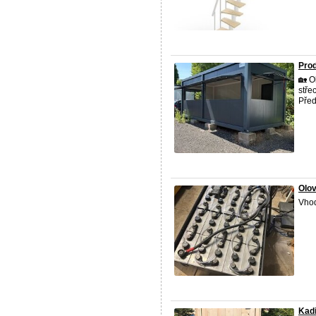
Prod
🏡 O
stře
Před
Olov
Vhod
Kadi