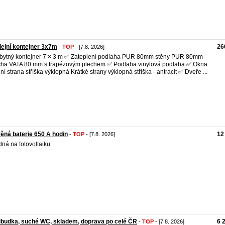
ejní kontejner 3x7m
26
-
TOP
- [7.8. 2026]
bytný kontejner 7 × 3 m ✅ Zateplení podlaha PUR 80mm stěny PUR 80mm
cha VATA 80 mm s trapézovým plechem ✅ Podlaha vinylová podlaha ✅ Okna
ní strana stříška výklopná Krátké strany výklopná stříška - antracit ✅ Dveře ...
ěná baterie 650 A hodin
12
-
TOP
- [7.8. 2026]
ná na fotovoltaiku
budka, suché WC, skladem, doprava po celé ČR
6 
-
TOP
- [7.8. 2026]