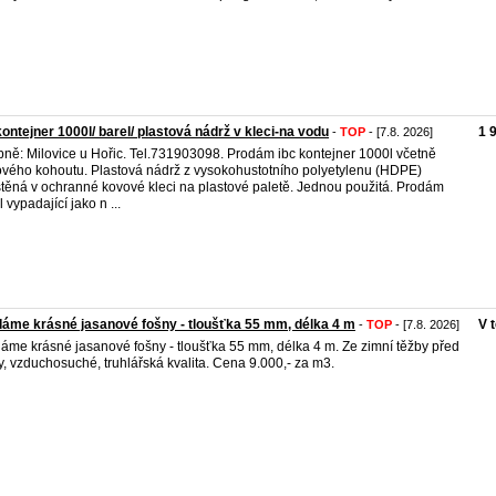
kontejner 1000l/ barel/ plastová nádrž v kleci-na vodu
1 
-
TOP
- [7.8. 2026]
ně: Milovice u Hořic. Tel.731903098. Prodám ibc kontejner 1000l včetně
vého kohoutu. Plastová nádrž z vysokohustotního polyetylenu (HDPE)
těná v ochranné kovové kleci na plastové paletě. Jednou použitá. Prodám
 vypadající jako n ...
áme krásné jasanové fošny - tloušťka 55 mm, délka 4 m
V 
-
TOP
- [7.8. 2026]
áme krásné jasanové fošny - tloušťka 55 mm, délka 4 m. Ze zimní těžby před
ty, vzduchosuché, truhlářská kvalita. Cena 9.000,- za m3.