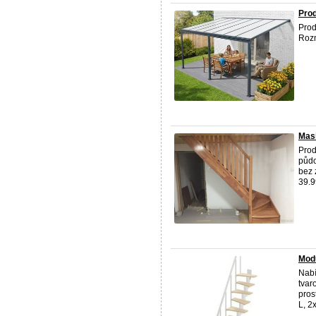
Prod
Prod
Rozm
Mas
Prod
půdo
bez 
39.9
Mod
Nabí
tvar
pros
L, 2