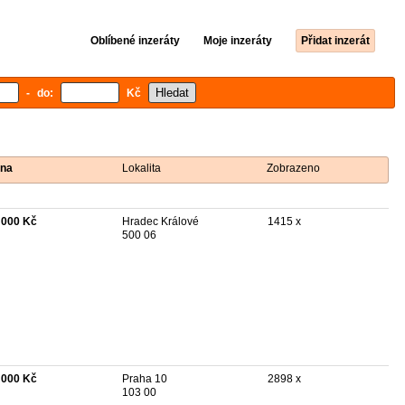
Oblíbené inzeráty
Moje inzeráty
Přidat inzerát
- do:
Kč
na
Lokalita
Zobrazeno
 000 Kč
Hradec Králové
1415 x
500 06
 000 Kč
Praha 10
2898 x
103 00