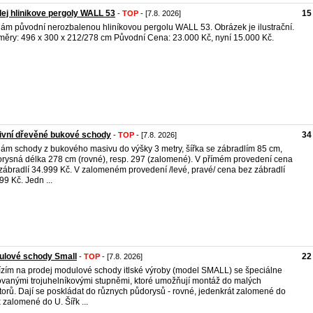
ej hlinikove pergoly WALL 53
15
-
TOP
- [7.8. 2026]
ám původní nerozbalenou hliníkovou pergolu WALL 53. Obrázek je ilustrační.
ěry: 496 x 300 x 212/278 cm Původní Cena: 23.000 Kč, nyní 15.000 Kč.
ivní dřevěné bukové schody
34
-
TOP
- [7.8. 2026]
ám schody z bukového masivu do výšky 3 metry, šířka se zábradlím 85 cm,
rysná délka 278 cm (rovné), resp. 297 (zalomené). V přímém provedení cena
zábradlí 34.999 Kč. V zalomeném provedení /levé, pravé/ cena bez zábradlí
99 Kč. Jedn ...
ulové schody Small
22
-
TOP
- [7.8. 2026]
zím na prodej modulové schody itlské výroby (model SMALL) se špeciálne
ovanými trojuhelníkovými stupněmi, ktoré umožňují montáž do malých
torů. Dají se poskládat do různych půdorysů - rovné, jedenkrát zalomené do
x zalomené do U. Šířk ...