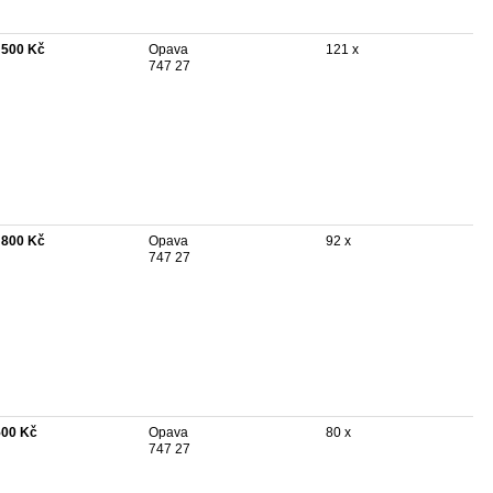
 500 Kč
Opava
121 x
747 27
 800 Kč
Opava
92 x
747 27
500 Kč
Opava
80 x
747 27