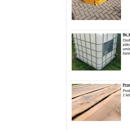
Ibc 
Osob
páko
umís
barel
Prod
Prod
2 le