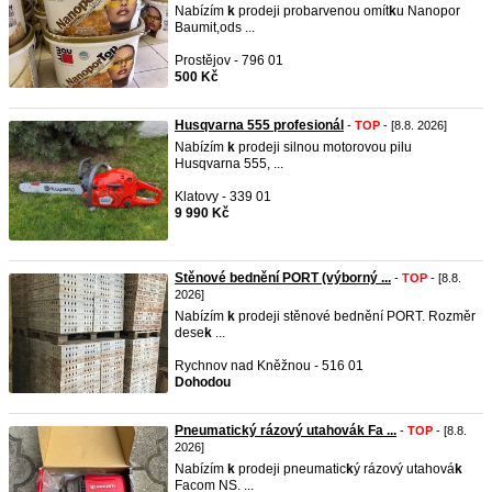
Nabízím
k
prodeji probarvenou omít
k
u Nanopor
Baumit,ods ...
Prostějov - 796 01
500 Kč
Husqvarna 555 profesionál
-
TOP
- [8.8. 2026]
Nabízím
k
prodeji silnou motorovou pilu
Husqvarna 555, ...
Klatovy - 339 01
9 990 Kč
Stěnové bednění PORT (výborný ...
-
TOP
- [8.8.
2026]
Nabízím
k
prodeji stěnové bednění PORT. Rozměr
dese
k
...
Rychnov nad Kněžnou - 516 01
Dohodou
Pneumatický rázový utahovák Fa ...
-
TOP
- [8.8.
2026]
Nabízím
k
prodeji pneumatic
k
ý rázový utahová
k
Facom NS. ...