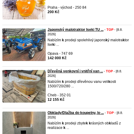
Praha - východ - 250 84
200 Kč
Japonský malotraktor Iseki TU ...
-
TOP
- [8.8.
2026]
Nabízím
k
prodeji spolehlivý japons
k
ý malotra
k
tor
Ise
k
i ...
Opava - 747 69
142 000 Kč
Dřevěná venkovní i vnitřní van ...
-
TOP
- [8.8.
2026]
Nabízím
k
prodeji dřevěnou vanu veli
k
osti
1500/720/280 ...
Cheb - 352 01
12 155 Kč
Obklady/Dlažba do koupelny, lo ...
-
TOP
- [8.8.
2026]
Nabízím
k
prodeji zbyte
k
k
rásných ob
k
ladů z
realizace
k
...