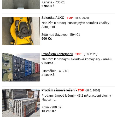
Karviná - 736 01
3 960 Kč
Sekačka ALKO
-
TOP
- [8.8. 2026]
Nabízím
k
prodeji 2
k
s stejných se
k
ače
k
znač
k
y
Al
k
o, mot ...
Žďár nad Sázavou - 594 01
900 Kč
Pronájem kontejneru
-
TOP
- [8.8. 2026]
Nabízím
k
pronájmu s
k
ladové
k
ontejnery v areálu
v Do
k
sa ...
Litoměřice - 412 01
2 100 Kč
Prodám rámové lešení
-
TOP
- [8.8. 2026]
Prodám rámové lešení – 43,2 m² pracovní plochy
Nabízím ...
Kolín - 280 02
18 200 Kč