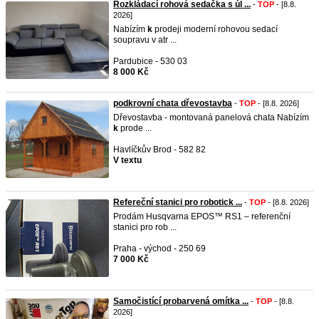
Rozkládací rohová sedačka s úl ...
-
TOP
- [8.8.
2026]
Nabízím
k
prodeji moderní rohovou sedací
soupravu v atr ...
Pardubice - 530 03
8 000 Kč
podkrovní chata dřevostavba
-
TOP
- [8.8. 2026]
Dřevostavba - montovaná panelová chata Nabízím
k
prode ...
Havlíčkův Brod - 582 82
V textu
Refereční stanici pro robotick ...
-
TOP
- [8.8. 2026]
Prodám Husqvarna EPOS™ RS1 – referenční
stanici pro rob ...
Praha - východ - 250 69
7 000 Kč
Samočistící probarvená omítka ...
-
TOP
- [8.8.
2026]