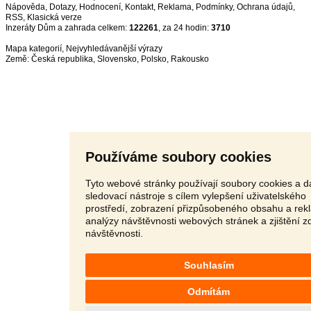
Nápověda
,
Dotazy
,
Hodnocení
,
Kontakt
,
Reklama
,
Podmínky
,
Ochrana údajů
,
RSS
,
Inzeráty Dům a zahrada celkem:
122261
, za 24 hodin:
3710
Mapa kategorií
,
Nejvyhledávanější výrazy
Země:
Česká republika
,
Slovensko
,
Polsko
,
Rakousko
Používáme soubory cookies
Tyto webové stránky používají soubory cookies a da
sledovací nástroje s cílem vylepšení uživatelského
prostředí, zobrazení přizpůsobeného obsahu a rek
analýzy návštěvnosti webových stránek a zjištění z
návštěvnosti.
Souhlasím
Odmítám