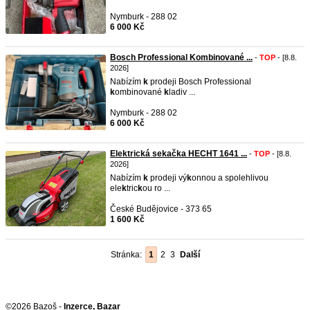
Nymburk - 288 02
6 000 Kč
Bosch Professional Kombinované ...
-
TOP
- [8.8.
2026]
Nabízím
k
prodeji Bosch Professional
k
ombinované
k
ladiv ...
Nymburk - 288 02
6 000 Kč
Elektrická sekačka HECHT 1641 ...
-
TOP
- [8.8.
2026]
Nabízím
k
prodeji vý
k
onnou a spolehlivou
ele
k
tric
k
ou ro ...
České Budějovice - 373 65
1 600 Kč
Stránka:
1
2
3
Další
©2026 Bazoš -
Inzerce, Bazar