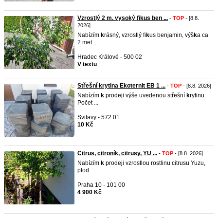
Vzrostlý 2 m. vysoký fikus ben ...
-
TOP
- [8.8.
2026]
Nabízím
k
rásný, vzrostlý fi
k
us benjamin, výš
k
a ca
2 met ...
Hradec Králové - 500 02
V textu
Střešní krytina Ekoternit EB 1 ...
-
TOP
- [8.8. 2026]
Nabízím
k
prodeji výše uvedenou střešní
k
rytinu.
Počet ...
Svitavy - 572 01
10 Kč
Citrus, citroník, citrusy, YU ...
-
TOP
- [8.8. 2026]
Nabízím
k
prodeji vzrostlou rostlinu citrusu Yuzu,
plod ...
Praha 10 - 101 00
4 900 Kč