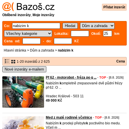
Přidat inzerát
Oblíbené inzeráty
,
Moje inzeráty
Co:
Lokalita:
Okolí:
km
Cena od:
- do:
Kč
Hlavní stránka
>
Dům a zahrada
>
nabizim k
Cena
1-20 inzerátů z 2 625
Nové inzeráty e-mailem
Pf 62 - motorobot - fréza po g ...
-
TOP
- [8.8. 2026]
Nabízím
k
ompletně zrepasované dvě půdní frézy
pf 62. O ...
Hradec Králové - 503 11
49 000 Kč
Med z malé rodinné včelnice
-
TOP
- [8.8. 2026]
Nabízím
k
prodeji přebyte
k
poctivého bio medu.
Včelí m ...