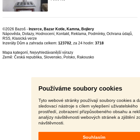
©2026 Bazoš -
Inzerce, Bazar Kotle, Kamna, Bojlery
Nápověda
,
Dotazy
,
Hodnocení
,
Kontakt
,
Reklama
,
Podmínky
,
Ochrana údajů
,
RSS
,
Inzeráty Dům a zahrada celkem:
123702
, za 24 hodin:
3718
Mapa kategorií
,
Nejvyhledávanější výrazy
Země:
Česká republika
,
Slovensko
,
Polsko
,
Rakousko
Používáme soubory cookies
Tyto webové stránky používají soubory cookies a da
sledovací nástroje s cílem vylepšení uživatelského
prostředí, zobrazení přizpůsobeného obsahu a rek
analýzy návštěvnosti webových stránek a zjištění z
návštěvnosti.
Souhlasím