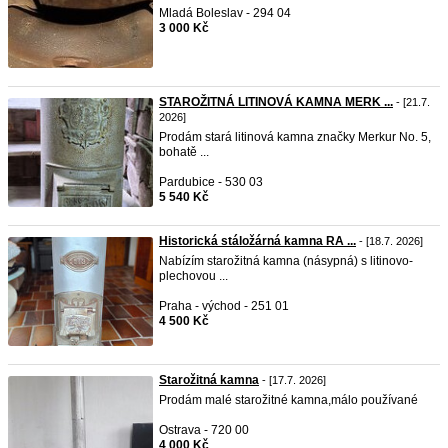
Mladá Boleslav - 294 04
3 000 Kč
STAROŽITNÁ LITINOVÁ KAMNA MERK ...
- [21.7.
2026]
Prodám stará litinová kamna značky Merkur No. 5,
bohatě ...
Pardubice - 530 03
5 540 Kč
Historická stáložárná kamna RA ...
- [18.7. 2026]
Nabízím starožitná kamna (násypná) s litinovo-
plechovou ...
Praha - východ - 251 01
4 500 Kč
Starožitná kamna
- [17.7. 2026]
Prodám malé starožitné kamna,málo používané
Ostrava - 720 00
4 000 Kč