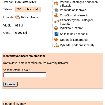
Jméno:
Bohuslav Ježek
Všechny inzeráty a hodnocení
uživatele
Telefon:
704... zobraz číslo
Přidat do oblíbených
Označit špatný inzerát
Lokalita:
675 21
Třebíč
Označit chybnou kategorii
inzerátu
Vidělo:
93 lidí
Vytisknout inzerát
Cena:
6 000 Kč
Sdílejte na Facebooku
Doporučit kamarádovi
Vyhledat podobné inzeráty
Kontaktovat inzerenta emailem
Kontaktovat emailem může pouze ověřený uživatel.
Vaše telefonní číslo
*
Odeslat
Podobné inzeráty