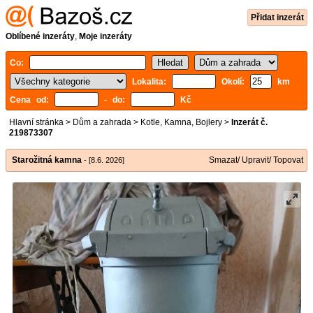
Přidat inzerát
Oblíbené inzeráty
,
Moje inzeráty
Co:
Lokalita:
Okolí:
km
Cena od:
- do:
Kč
Hlavní stránka
>
Dům a zahrada
>
Kotle, Kamna, Bojlery
>
Inzerát č.
219873307
Starožitná kamna
Smazat/ Upravit/ Topovat
- [8.6. 2026]