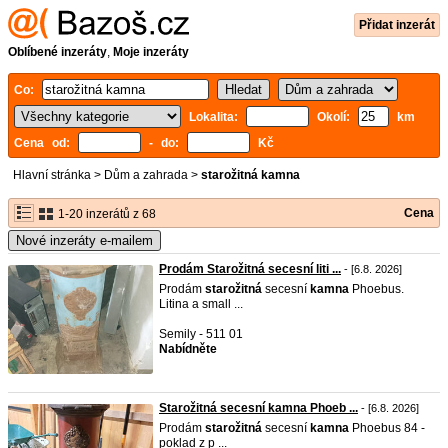
Přidat inzerát
Oblíbené inzeráty
,
Moje inzeráty
Co:
Lokalita:
Okolí:
km
Cena od:
- do:
Kč
Hlavní stránka
>
Dům a zahrada
>
starožitná kamna
Cena
1-20 inzerátů z 68
Nové inzeráty e-mailem
Prodám Starožitná secesní liti ...
- [6.8. 2026]
Prodám
starožitná
secesní
kamna
Phoebus.
Litina a small ...
Semily - 511 01
Nabídněte
Starožitná secesní kamna Phoeb ...
- [6.8. 2026]
Prodám
starožitná
secesní
kamna
Phoebus 84 -
poklad z p ...