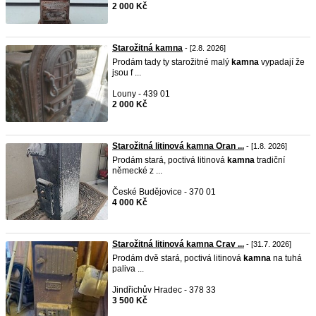
2 000 Kč
Starožitná kamna
- [2.8. 2026]
Prodám tady ty starožitné malý
kamna
vypadají že
jsou f ...
Louny - 439 01
2 000 Kč
Starožitná litinová kamna Oran ...
- [1.8. 2026]
Prodám stará, poctivá litinová
kamna
tradiční
německé z ...
České Budějovice - 370 01
4 000 Kč
Starožitná litinová kamna Crav ...
- [31.7. 2026]
Prodám dvě stará, poctivá litinová
kamna
na tuhá
paliva ...
Jindřichův Hradec - 378 33
3 500 Kč