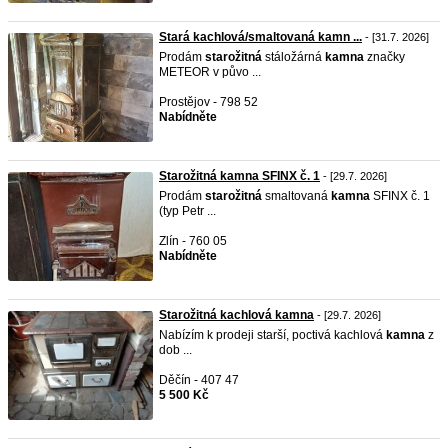
Stará kachlová/smaltovaná kamn ...
- [31.7. 2026]
Prodám
starožitná
stáložárná
kamna
značky
METEOR v půvo ...
Prostějov - 798 52
Nabídněte
Starožitná kamna SFINX č. 1
- [29.7. 2026]
Prodám
starožitná
smaltovaná
kamna
SFINX č. 1
(typ Petr ...
Zlín - 760 05
Nabídněte
Starožitná kachlová kamna
- [29.7. 2026]
Nabízím k prodeji starší, poctivá kachlová
kamna
z
dob ...
Děčín - 407 47
5 500 Kč