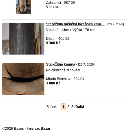
Zahraničí - 987 66
V textu
Starožitná měděná lázeňská kam ...
- [23.7. 2026]
V dobrém stavu. Výška 176 cm.
Děčín - 405 02
9 300 Kč
Starožitná kamna
- [23.7. 2026]
Po částečné renovaci
Mladá Boleslav - 294 04
3 000 Kč
Stránka:
1
2
3
Další
©2026 Bazoš -
Inzerce, Bazar