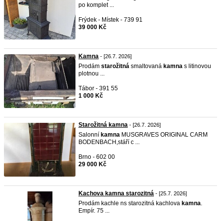
po komplet ...
Frýdek - Místek - 739 91
39 000 Kč
Kamna
- [26.7. 2026]
Prodám
starožitná
smaltovaná
kamna
s litinovou
plotnou ...
Tábor - 391 55
1 000 Kč
Starožitná kamna
- [26.7. 2026]
Salonní
kamna
MUSGRAVES ORIGINAL CARM
BODENBACH,stáří c ...
Brno - 602 00
29 000 Kč
Kachova kamna starozitná
- [25.7. 2026]
Prodám kachle ns starozitná kachlova
kamna
.
Empír. 75 ...