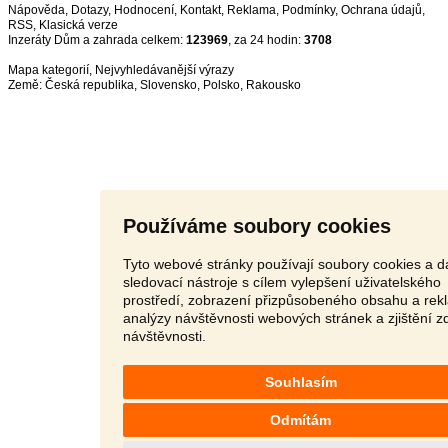
Nápověda
,
Dotazy
,
Hodnocení
,
Kontakt
,
Reklama
,
Podmínky
,
Ochrana údajů
,
RSS
,
Inzeráty Dům a zahrada celkem:
123969
, za 24 hodin:
3708
Mapa kategorií
,
Nejvyhledávanější výrazy
Země:
Česká republika
,
Slovensko
,
Polsko
,
Rakousko
Používáme soubory cookies
Tyto webové stránky používají soubory cookies a da
sledovací nástroje s cílem vylepšení uživatelského
prostředí, zobrazení přizpůsobeného obsahu a rek
analýzy návštěvnosti webových stránek a zjištění z
návštěvnosti.
Souhlasím
Odmítám