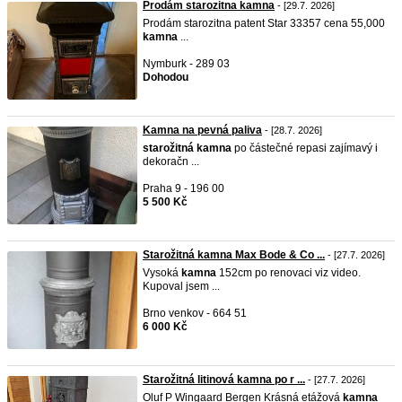
Prodám starozitna kamna
- [29.7. 2026]
Prodám starozitna patent Star 33357 cena 55,000
kamna
...
Nymburk - 289 03
Dohodou
Kamna na pevná paliva
- [28.7. 2026]
starožitná
kamna
po částečné repasi zajímavý i
dekoračn ...
Praha 9 - 196 00
5 500 Kč
Starožitná kamna Max Bode & Co ...
- [27.7. 2026]
Vysoká
kamna
152cm po renovaci viz video.
Kupoval jsem ...
Brno venkov - 664 51
6 000 Kč
Starožitná litinová kamna po r ...
- [27.7. 2026]
Oluf P Wingaard Bergen Krásná etážová
kamna