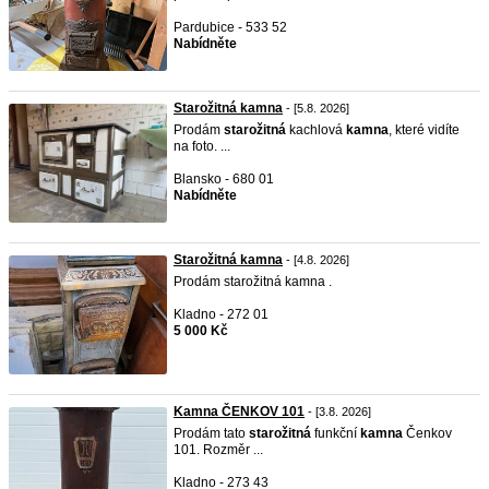
Pardubice - 533 52
Nabídněte
Starožitná kamna
- [5.8. 2026]
Prodám
starožitná
kachlová
kamna
, které vidíte
na foto. ...
Blansko - 680 01
Nabídněte
Starožitná kamna
- [4.8. 2026]
Prodám starožitná kamna .
Kladno - 272 01
5 000 Kč
Kamna ČENKOV 101
- [3.8. 2026]
Prodám tato
starožitná
funkční
kamna
Čenkov
101. Rozměr ...
Kladno - 273 43