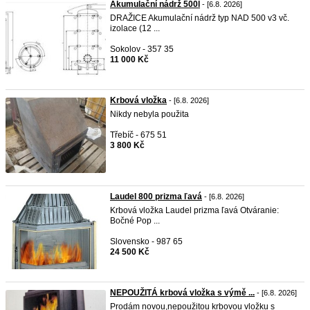
Akumulační nádrž 500l
- [6.8. 2026]
DRAŽICE Akumulační nádrž typ NAD 500 v3 vč.
izolace (12 ...
Sokolov - 357 35
11 000 Kč
Krbová vložka
- [6.8. 2026]
Nikdy nebyla použita
Třebíč - 675 51
3 800 Kč
Laudel 800 prizma ľavá
- [6.8. 2026]
Krbová vložka Laudel prizma ľavá Otváranie:
Bočné Pop ...
Slovensko - 987 65
24 500 Kč
NEPOUŽITÁ krbová vložka s výmě ...
- [6.8. 2026]
Prodám novou,nepoužitou krbovou vložku s