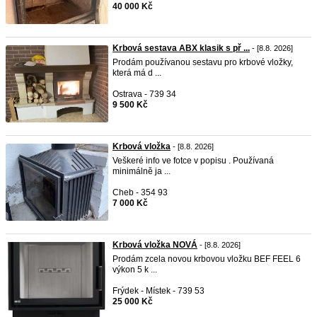
40 000 Kč
Krbová sestava ABX klasik s př ...
- [8.8. 2026]
Prodám používanou sestavu pro krbové vložky,
která má d ...
Ostrava - 739 34
9 500 Kč
Krbová vložka
- [8.8. 2026]
Veškeré info ve fotce v popisu . Používaná
minimálně ja ...
Cheb - 354 93
7 000 Kč
Krbová vložka NOVÁ
- [8.8. 2026]
Prodám zcela novou krbovou vložku BEF FEEL 6
výkon 5 k ...
Frýdek - Místek - 739 53
25 000 Kč