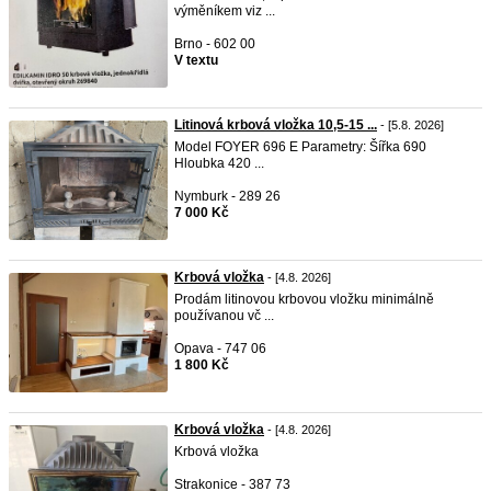
výměníkem viz ...
Brno - 602 00
V textu
Litinová krbová vložka 10,5-15 ...
- [5.8. 2026]
Model FOYER 696 E Parametry: Šířka 690
Hloubka 420 ...
Nymburk - 289 26
7 000 Kč
Krbová vložka
- [4.8. 2026]
Prodám litinovou krbovou vložku minimálně
používanou vč ...
Opava - 747 06
1 800 Kč
Krbová vložka
- [4.8. 2026]
Krbová vložka
Strakonice - 387 73