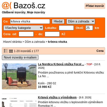
Přidat inzerát
Oblíbené inzeráty
,
Moje inzeráty
Co:
Lokalita:
Okolí:
km
Cena od:
- do:
Kč
Hlavní stránka
>
Dům a zahrada
>
krbova vlozka
Cena
1-20 inzerátů z 177
Nové inzeráty e-mailem
La Nordica Krbová vložka Focol ...
-
TOP
- [10.8.
2026]
Prodám používanou a plně funkční Krbovou vložku
La No ...
Kolín - 280 02
15 990 Kč
Krbová vložka s výměníkem
- [9.8. 2026]
Prodám krbovou vložku s teplovodním výměníkem
Romotop H ...