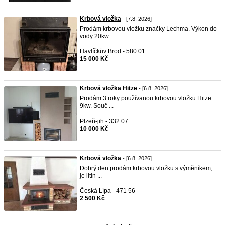
Krbová vložka
- [7.8. 2026]
Prodám krbovou vložku značky Lechma. Výkon do
vody 20kw ...
Havlíčkův Brod - 580 01
15 000 Kč
Krbová vložka Hitze
- [6.8. 2026]
Prodám 3 roky používanou krbovou vložku Hitze
9kw. Souč ...
Plzeň-jih - 332 07
10 000 Kč
Krbová vložka
- [6.8. 2026]
Dobrý den prodám krbovou vložku s výměníkem,
je litin ...
Česká Lípa - 471 56
2 500 Kč