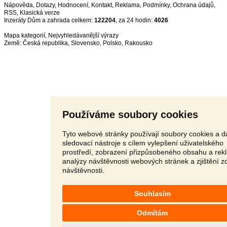
Nápověda
,
Dotazy
,
Hodnocení
,
Kontakt
,
Reklama
,
Podmínky
,
Ochrana údajů
,
RSS
,
Inzeráty Dům a zahrada celkem:
122204
, za 24 hodin:
4026
Mapa kategorií
,
Nejvyhledávanější výrazy
Země:
Česká republika
,
Slovensko
,
Polsko
,
Rakousko
Používáme soubory cookies
Tyto webové stránky používají soubory cookies a da
sledovací nástroje s cílem vylepšení uživatelského
prostředí, zobrazení přizpůsobeného obsahu a rek
analýzy návštěvnosti webových stránek a zjištění z
návštěvnosti.
Souhlasím
Odmítám