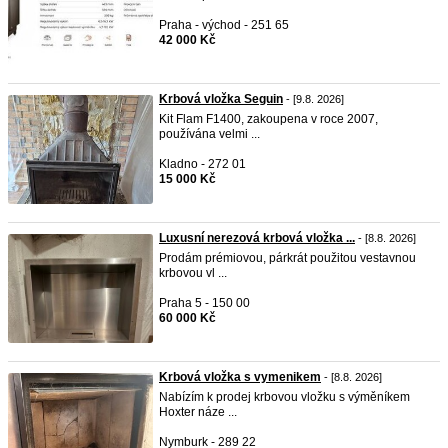
Praha - východ - 251 65
42 000 Kč
Krbová vložka Seguin
- [9.8. 2026]
Kit Flam F1400, zakoupena v roce 2007,
používána velmi ...
Kladno - 272 01
15 000 Kč
Luxusní nerezová krbová vložka ...
- [8.8. 2026]
Prodám prémiovou, párkrát použitou vestavnou
krbovou vl ...
Praha 5 - 150 00
60 000 Kč
Krbová vložka s vymenikem
- [8.8. 2026]
Nabízím k prodej krbovou vložku s výměníkem
Hoxter náze ...
Nymburk - 289 22