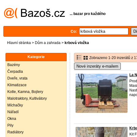
... bazar pro každého
Co:
Hlavní stránka
>
Dům a zahrada
>
krbová vložka
Kategorie
Zobrazeno 1-20 inzerátů z 1
Bazény
Nové inzeráty e-mailem
Čerpadla
La N
Dveře, vrata
Prod
Klimatizace
Masi
Nast
Kotle, Kamna, Bojlery
napo
Malotraktory, Kultivátory
Míchačky
Nářadí
Okna
Pily
Krbo
Radiátory
Kit 