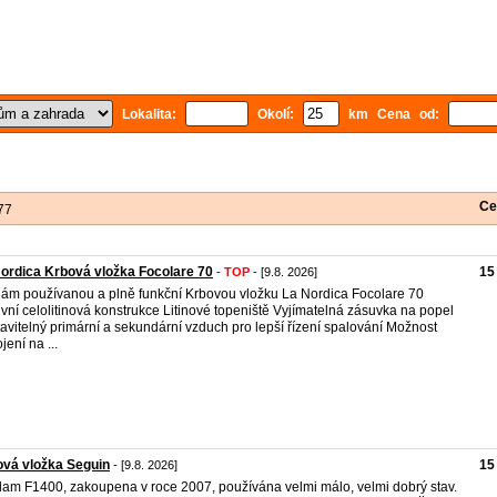
Lokalita:
Okolí:
km Cena od:
Ce
77
ordica Krbová vložka Focolare 70
15
-
TOP
- [9.8. 2026]
ám používanou a plně funkční Krbovou vložku La Nordica Focolare 70
vní celolitinová konstrukce Litinové topeniště Vyjímatelná zásuvka na popel
avitelný primární a sekundární vzduch pro lepší řízení spalování Možnost
jení na ...
vá vložka Seguin
15
- [9.8. 2026]
Flam F1400, zakoupena v roce 2007, používána velmi málo, velmi dobrý stav.