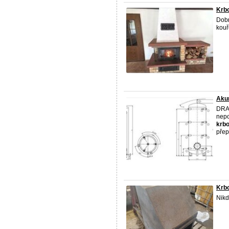
Krb
Dobr
kouř
Akum
DRAŽ
nepo
krb
přep
Krb
Nikd