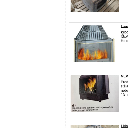
Laud
krb
[ŠxV
Hmot
NEP
Prod
stál
neby
13 tis
Liti