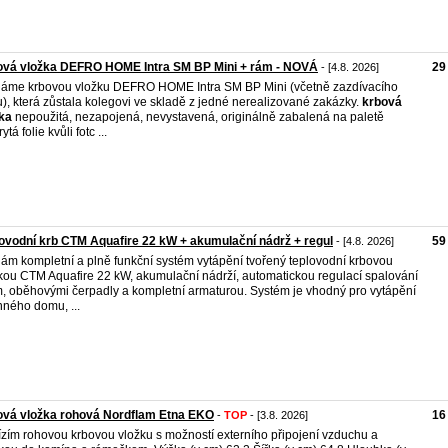
ová vložka DEFRO HOME Intra SM BP Mini + rám - NOVÁ
29
- [4.8. 2026]
áme krbovou vložku DEFRO HOME Intra SM BP Mini (včetně zazdívacího
), která zůstala kolegovi ve skladě z jedné nerealizované zakázky.
krbová
ka
nepoužitá, nezapojená, nevystavená, originálně zabalená na paletě
ytá folie kvůli fotc ...
ovodní krb CTM Aquafire 22 kW + akumulační nádrž + regul
59
- [4.8. 2026]
ám kompletní a plně funkční systém vytápění tvořený teplovodní krbovou
kou CTM Aquafire 22 kW, akumulační nádrží, automatickou regulací spalování
, oběhovými čerpadly a kompletní armaturou. Systém je vhodný pro vytápění
nného domu, ...
ová vložka rohová Nordflam Etna EKO
16
-
TOP
- [3.8. 2026]
zím rohovou krbovou vložku s možností externího připojení vzduchu a