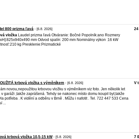
el 800 prizma ľavá
24
- [6.8. 2026]
ová
vložka
Laudel prizma ľavá Otváranie: Bočné Popolník:ano Rozmery
xH]:825x940x490 mm Odvod spalín: 200 mm Nominálny výkon :16 kW
nosť:210 kg Presklenie:Prizmatické
OUŽITÁ krbová vložka s výměníkem
V 
- [6.8. 2026]
ám novou,nepoužitou krbovou vložku s výměníkem viz foto. Jen několik let
a v garáži ,takže zaprášená. Tehdy se nakonec místo domu koupil byt,takže
la potřeba . K vidění a odběru v Brně . Můžu i nafotit . Tel. 722 447 533 Cena
í ...
nová krbová vložka 10,5-15 kW
7 
- [5.8. 2026]