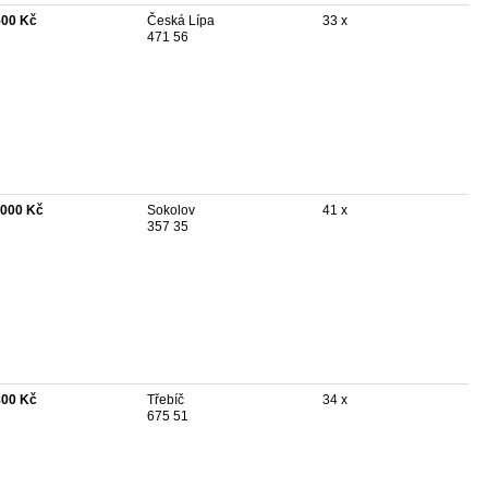
500 Kč
Česká Lípa
33 x
471 56
 000 Kč
Sokolov
41 x
357 35
800 Kč
Třebíč
34 x
675 51