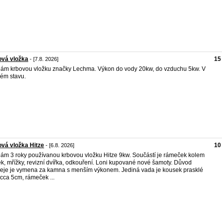
ová vložka
15
- [7.8. 2026]
ám krbovou vložku značky Lechma. Výkon do vody 20kw, do vzduchu 5kw. V
ém stavu.
vá vložka Hitze
10
- [6.8. 2026]
ám 3 roky používanou krbovou vložku Hitze 9kw. Součástí je rámeček kolem
ek, mřížky, revizní dvířka, odkouření. Loni kupované nové šamoty. Důvod
eje je vymena za kamna s menším výkonem. Jediná vada je kousek prasklé
 cca 5cm, rámeček ...