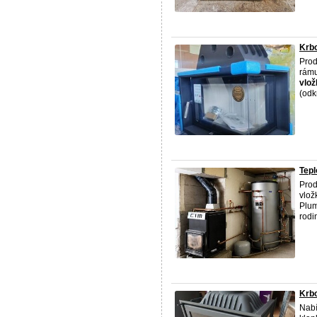
Krb
Prod
rámu
vlož
(odkr
Tepl
Prod
vlož
Plum
rodi
Krb
Nabí