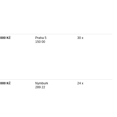
 000 Kč
Praha 5
30 x
150 00
 000 Kč
Nymburk
24 x
289 22