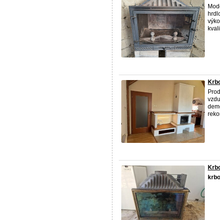
Mode
hrdl
výko
kvalit
Krb
Prod
vzdu
demo
reko
Krb
krb