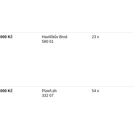
 000 Kč
Havlíčkův Brod
23 x
580 01
 000 Kč
Plzeň-jih
54 x
332 07