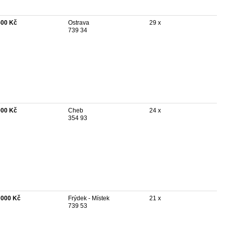
500 Kč
Ostrava
29 x
739 34
000 Kč
Cheb
24 x
354 93
 000 Kč
Frýdek - Místek
21 x
739 53