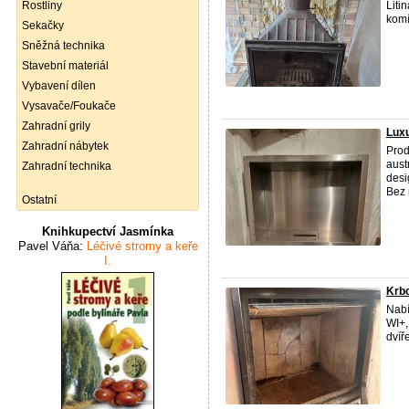
Rostliny
Liti
komí
Sekačky
Sněžná technika
Stavební materiál
Vybavení dílen
Vysavače/Foukače
Zahradní grily
Luxu
Zahradní nábytek
Prod
aust
Zahradní technika
desi
Bez n
Ostatní
Knihkupectví Jasmínka
Pavel Váňa:
Léčivé stromy a keře
I.
Krb
Nabí
WI+,
dvíř