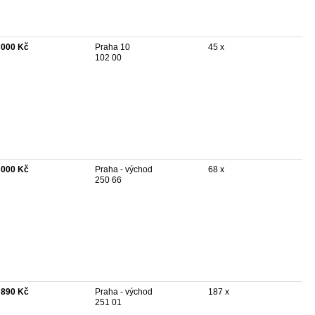
 000 Kč
Praha 10
45 x
102 00
 000 Kč
Praha - východ
68 x
250 66
 890 Kč
Praha - východ
187 x
251 01