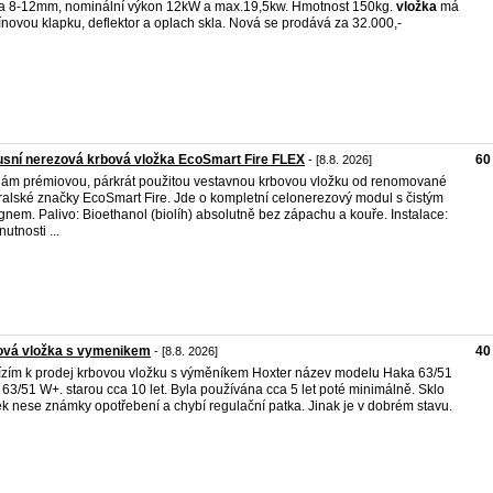
na 8-12mm, nominální výkon 12kW a max.19,5kw. Hmotnost 150kg.
vložka
má
novou klapku, deflektor a oplach skla. Nová se prodává za 32.000,-
sní nerezová krbová vložka EcoSmart Fire FLEX
60
- [8.8. 2026]
ám prémiovou, párkrát použitou vestavnou krbovou vložku od renomované
ralské značky EcoSmart Fire. Jde o kompletní celonerezový modul s čistým
gnem. Palivo: Bioethanol (biolíh) absolutně bez zápachu a kouře. Instalace:
utnosti ...
ová vložka s vymenikem
40
- [8.8. 2026]
zím k prodej krbovou vložku s výměníkem Hoxter název modelu Haka 63/51
 63/51 W+. starou cca 10 let. Byla používána cca 5 let poté minimálně. Sklo
ek nese známky opotřebení a chybí regulační patka. Jinak je v dobrém stavu.