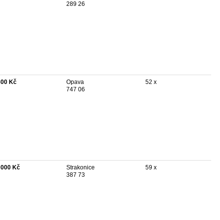
289 26
800 Kč
Opava
52 x
747 06
 000 Kč
Strakonice
59 x
387 73