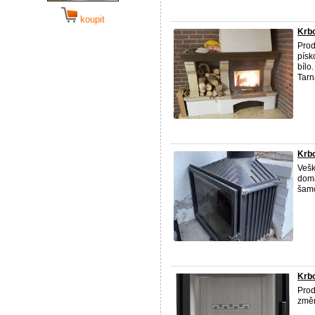
koupit
Krbo
Prod
písk
bílo
Tarn
Krb
Vešk
doma
šam
Krb
Prod
změn