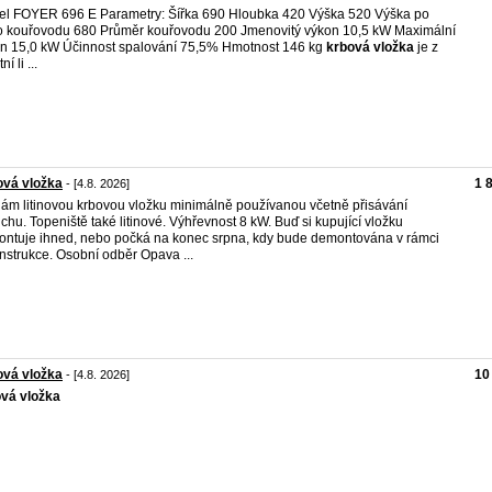
l FOYER 696 E Parametry: Šířka 690 Hloubka 420 Výška 520 Výška po
o kouřovodu 680 Průměr kouřovodu 200 Jmenovitý výkon 10,5 kW Maximální
n 15,0 kW Účinnost spalování 75,5% Hmotnost 146 kg
krbová
vložka
je z
ní li ...
ová vložka
1 
- [4.8. 2026]
ám litinovou krbovou vložku minimálně používanou včetně přisávání
chu. Topeniště také litinové. Výhřevnost 8 kW. Buď si kupující vložku
ntuje ihned, nebo počká na konec srpna, kdy bude demontována v rámci
nstrukce. Osobní odběr Opava ...
ová vložka
10
- [4.8. 2026]
ová
vložka