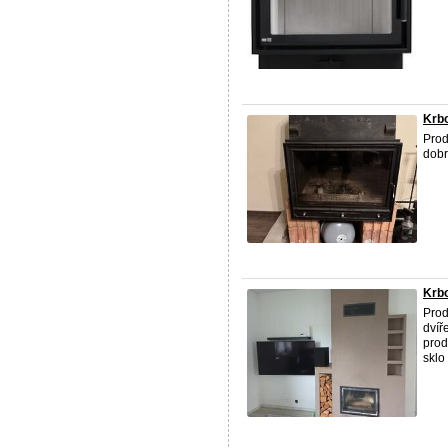
Krb
Prod
dobr
Krbo
Prod
dvíř
prod
sklo