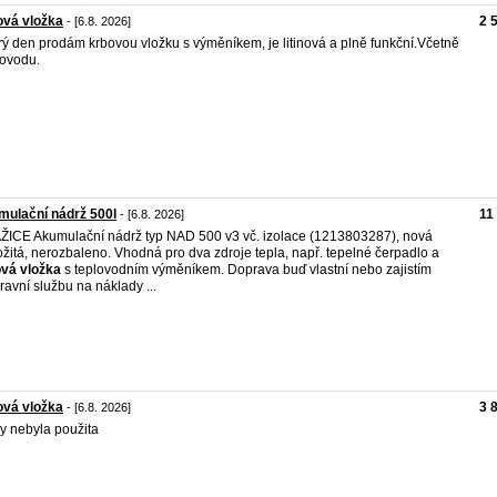
ová vložka
2 
- [6.8. 2026]
ý den prodám krbovou vložku s výměníkem, je litinová a plně funkční.Včetně
ovodu.
ulační nádrž 500l
11
- [6.8. 2026]
ICE Akumulační nádrž typ NAD 500 v3 vč. izolace (1213803287), nová
žitá, nerozbaleno. Vhodná pro dva zdroje tepla, např. tepelné čerpadlo a
ová
vložka
s teplovodním výměníkem. Doprava buď vlastní nebo zajistím
ravní službu na náklady ...
ová vložka
3 
- [6.8. 2026]
y nebyla použita