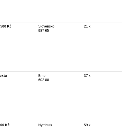
 500 Kč
Slovensko
21 x
987 65
textu
Brno
37 x
602 00
000 Kč
Nymburk
59 x