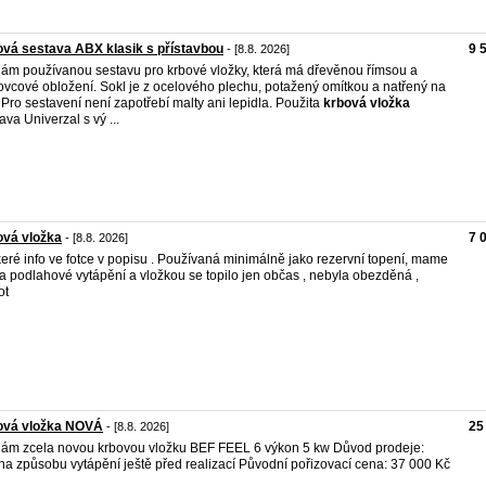
vá sestava ABX klasik s přístavbou
9 
- [8.8. 2026]
ám používanou sestavu pro krbové vložky, která má dřevěnou římsou a
ovcové obložení. Sokl je z ocelového plechu, potažený omítkou a natřený na
. Pro sestavení není zapotřebí malty ani lepidla. Použita
krbová
vložka
ava Univerzal s vý ...
ová vložka
7 
- [8.8. 2026]
eré info ve fotce v popisu . Používaná minimálně jako rezervní topení, mame
 podlahové vytápění a vložkou se topilo jen občas , nebyla obezděná ,
ot
ová vložka NOVÁ
25
- [8.8. 2026]
ám zcela novou krbovou vložku BEF FEEL 6 výkon 5 kw Důvod prodeje:
a způsobu vytápění ještě před realizací Původní pořizovací cena: 37 000 Kč