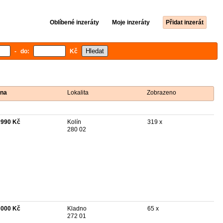
Oblíbené inzeráty
Moje inzeráty
Přidat inzerát
- do:
Kč
na
Lokalita
Zobrazeno
 990 Kč
Kolín
319 x
280 02
 000 Kč
Kladno
65 x
272 01