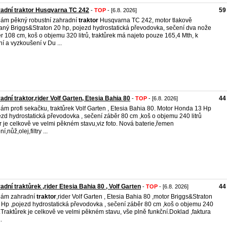
adní traktor Husqvarna TC 242
59
-
TOP
- [6.8. 2026]
ám pěkný robustní zahradní
traktor
Husqvarna TC 242, motor tlakově
ný Briggs&Straton 20 hp, pojezd hydrostatická převodovka, sečení dva nože
r 108 cm, koš o objemu 320 litrů, traktůrek má najeto pouze 165,4 Mth, k
ní a vyzkoušení v Du ...
adní traktor,rider Volf Garten, Etesia Bahia 80
44
-
TOP
- [6.8. 2026]
ám profi sekačku, traktůrek Volf Garten , Etesia Bahia 80. Motor Honda 13 Hp
ezd hydrostatická převodovka , sečení záběr 80 cm ,koš o objemu 240 litrů
er je celkově ve velmi pěkném stavu,viz foto. Nová baterie,řemen
í,nůž,olej,filtry ...
adní traktůrek ,rider Etesia Bahia 80 , Volf Garten
44
-
TOP
- [6.8. 2026]
dám zahradní
traktor
,rider Volf Garten , Etesia Bahia 80 ,motor Briggs&Straton
 Hp ,pojezd hydrostatická převodovka , sečení záběr 80 cm ,koš o objemu 240
ů .Traktůrek je celkově ve velmi pěkném stavu, vše plně funkční.Doklad ,faktura
.