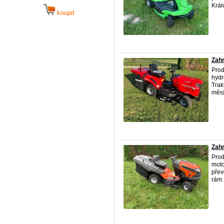
Král
koupit
Zahr
Pro
hydr
Trak
měsí
Zahr
Prod
moto
přev
rám. 