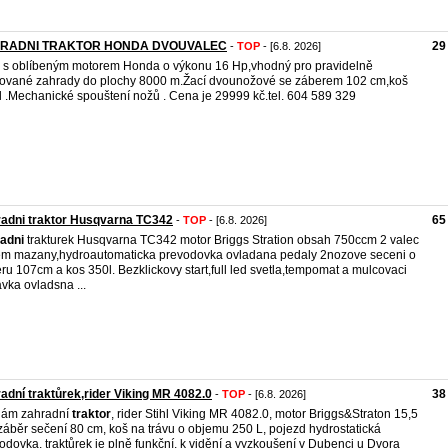
RADNI TRAKTOR HONDA DVOUVALEC
29
-
TOP
- [6.8. 2026]
j s oblíbeným motorem Honda o výkonu 16 Hp,vhodný pro pravidelně
ované zahrady do plochy 8000 m.Žací dvounožové se záberem 102 cm,koš
l .Mechanické spouštení nožů . Cena je 29999 kč.tel. 604 589 329
adni traktor Husqvarna TC342
65
-
TOP
- [6.8. 2026]
adni
trakturek Husqvarna TC342 motor Briggs Stration obsah 750ccm 2 valec
em mazany,hydroautomaticka prevodovka ovladana pedaly 2nozove seceni o
ru 107cm a kos 350l. Bezklickovy start,full led svetla,tempomat a mulcovaci
vka ovladsna ...
adní traktůrek,rider Viking MR 4082.0
38
-
TOP
- [6.8. 2026]
dám zahradní
traktor
, rider Stihl Viking MR 4082.0, motor Briggs&Straton 15,5
záběr sečení 80 cm, koš na trávu o objemu 250 L, pojezd hydrostatická
odovka, traktůrek je plně funkční, k vidění a vyzkoušení v Dubenci u Dvora