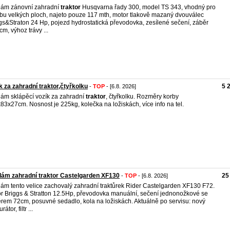
ám zánovní zahradní
traktor
Husqvarna řady 300, model TS 343, vhodný pro
bu velkých ploch, najeto pouze 117 mth, motor tlakově mazaný dvouválec
gs&Straton 24 Hp, pojezd hydrostatická převodovka, zesílené sečení, záběr
cm, výhoz trávy ...
k za zahradní traktor,čtyřkolku
5 
-
TOP
- [6.8. 2026]
ám sklápěcí vozík za zahradní
traktor
, čtyřkolku. Rozměry korby
83x27cm. Nosnost je 225kg, kolečka na ložiskách, více info na tel.
ám zahradní traktor Castelgarden XF130
25
-
TOP
- [6.8. 2026]
ám tento velice zachovalý zahradní traktůrek Rider Castelgarden XF130 F72.
r Briggs & Stratton 12.5Hp, převodovka manuální, sečení jednonožkové se
rem 72cm, posuvné sedadlo, kola na ložiskách. Aktuálně po servisu: nový
rátor, filtr ...