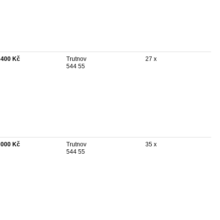
 400 Kč
Trutnov
27 x
544 55
 000 Kč
Trutnov
35 x
544 55