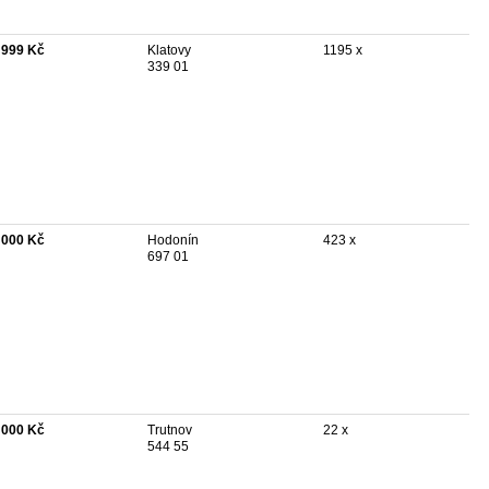
 999 Kč
Klatovy
1195 x
339 01
 000 Kč
Hodonín
423 x
697 01
 000 Kč
Trutnov
22 x
544 55