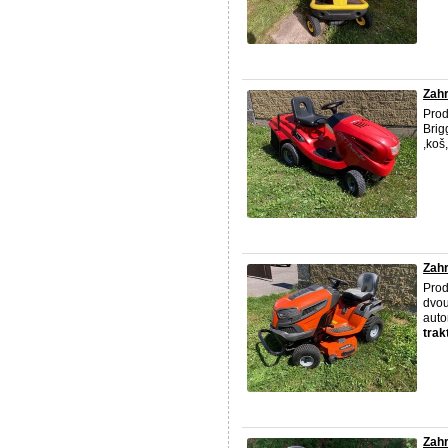
Zahr
Prod
Brig
,koš
Zahr
Pro
dvou
auto
trak
Zahr