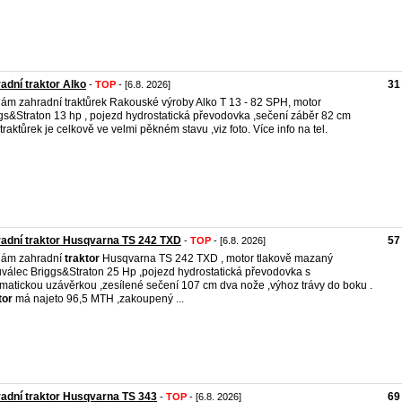
adní traktor Alko
31
-
TOP
- [6.8. 2026]
ám zahradní traktůrek Rakouské výroby Alko T 13 - 82 SPH, motor
gs&Straton 13 hp , pojezd hydrostatická převodovka ,sečení záběr 82 cm
,traktůrek je celkově ve velmi pěkném stavu ,viz foto. Více info na tel.
adní traktor Husqvarna TS 242 TXD
57
-
TOP
- [6.8. 2026]
dám zahradní
traktor
Husqvarna TS 242 TXD , motor tlakově mazaný
válec Briggs&Straton 25 Hp ,pojezd hydrostatická převodovka s
matickou uzávěrkou ,zesílené sečení 107 cm dva nože ,výhoz trávy do boku .
tor
má najeto 96,5 MTH ,zakoupený ...
adní traktor Husqvarna TS 343
69
-
TOP
- [6.8. 2026]