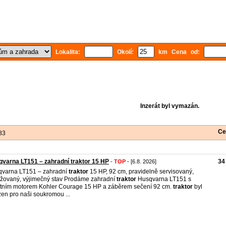
Lokalita:
Okolí:
km Cena od:
Inzerát byl vymazán.
Ce
83
varna LT151 – zahradní traktor 15 HP
34
-
TOP
- [6.8. 2026]
varna LT151 – zahradní
traktor
15 HP, 92 cm, pravidelně servisovaný,
žovaný, výjimečný stav Prodáme zahradní
traktor
Husqvarna LT151 s
itním motorem Kohler Courage 15 HP a záběrem sečení 92 cm.
traktor
byl
zen pro naši soukromou ...