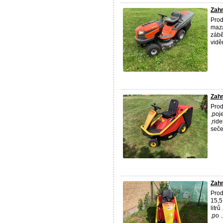
Zahr
Prod
maza
zábě
vidě
Zahr
Prod
,poj
,rid
sečen
Zahr
Pro
15,5
litr
,po ..