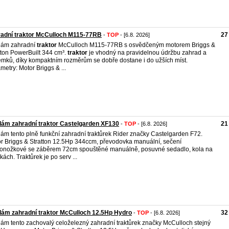
adní traktor McCulloch M115-77RB
27
-
TOP
- [6.8. 2026]
dám zahradní
traktor
McCulloch M115-77RB s osvědčeným motorem Briggs &
tton PowerBuilt 344 cm³.
traktor
je vhodný na pravidelnou údržbu zahrad a
mků, díky kompaktním rozměrům se dobře dostane i do užších míst.
metry: Motor Briggs & ...
ám zahradní traktor Castelgarden XF130
21
-
TOP
- [6.8. 2026]
ám tento plně funkční zahradní traktůrek Rider značky Castelgarden F72.
r Briggs & Stratton 12.5Hp 344ccm, převodovka manuální, sečení
onožkové se záběrem 72cm spouštěné manuálně, posuvné sedadlo, kola na
skách. Traktůrek je po serv ...
ám zahradní traktor McCulloch 12.5Hp Hydro
32
-
TOP
- [6.8. 2026]
ám tento zachovalý celoželezný zahradní traktůrek značky McCulloch stejný