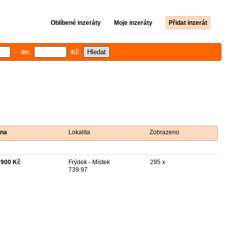
Oblíbené inzeráty
Moje inzeráty
Přidat inzerát
- do:
Kč
na
Lokalita
Zobrazeno
 900 Kč
Frýdek - Místek
295 x
739 97