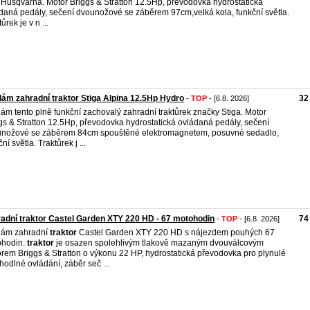
 Husqvarna. Motor Briggs & Stratton 12.5Hp, převodovka hydrostatická
daná pedály, sečení dvounožové se záběrem 97cm,velká kola, funkční světla.
ůrek je v n ...
ám zahradní traktor Stiga Alpina 12.5Hp Hydro
32
-
TOP
- [6.8. 2026]
ám tento plně funkční zachovalý zahradní traktůrek značky Stiga. Motor
gs & Stratton 12.5Hp, převodovka hydrostatická ovládaná pedály, sečení
nožové se záběrem 84cm spouštěné elektromagnetem, posuvné sedadlo,
ní světla. Traktůrek j ...
adní traktor Castel Garden XTY 220 HD - 67 motohodin
74
-
TOP
- [6.8. 2026]
dám zahradní
traktor
Castel Garden XTY 220 HD s nájezdem pouhých 67
ohodin.
traktor
je osazen spolehlivým tlakově mazaným dvouválcovým
rem Briggs & Stratton o výkonu 22 HP, hydrostatická převodovka pro plynulé
hodlné ovládání, záběr seč ...