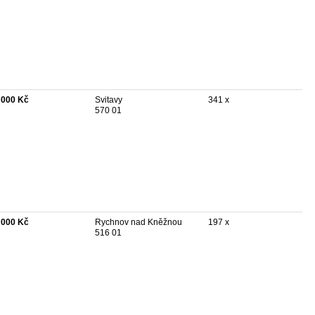
 000 Kč
Svitavy
341 x
570 01
 000 Kč
Rychnov nad Kněžnou
197 x
516 01