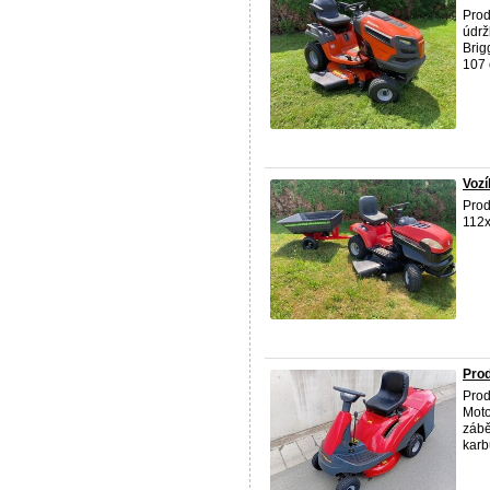
Prod
údrž
Brig
107 
Vozí
Prod
112x
Prod
Prod
Moto
zábě
karbu