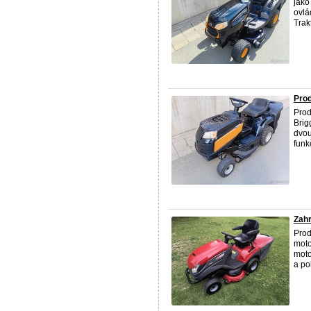
jako
ovlá
Trakt
Prod
Prod
Brig
dvou
funkč
Zahr
Pro
mot
moto
a po