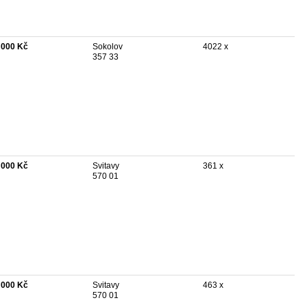
 000 Kč
Sokolov
4022 x
357 33
 000 Kč
Svitavy
361 x
570 01
 000 Kč
Svitavy
463 x
570 01