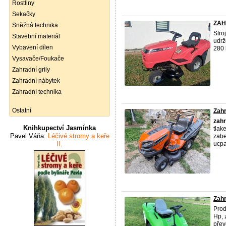
Rostliny
Sekačky
ZAH
Sněžná technika
Stro
Stavební materiál
udrž
Vybavení dílen
280 
Vysavače/Foukače
Zahradní grily
Zahradní nábytek
Zahradní technika
Ostatní
Zahr
zahr
Knihkupectví Jasmínka
tlak
Pavel Váňa:
Léčivé stromy a keře
zabe
II.
ucpa
Zahr
Pro
Hp, 
přev