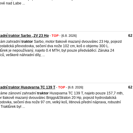
ové nad Labe ...
adní traktor Sarbo , 2V 23 Hp
62
-
TOP
- [6.8. 2026]
dám zahradní
traktor
Sarbo, motor tlakově mazaný dvouválec 23 Hp, pojezd
ostatická převodovka, sečení dva nože 102 cm, koš o objemu 300 L.
tůrek je nepoužívaný, najeto 0.4 MTH, byl pouze předváděcí. Záruka 24
ců, veškeré náhradní díly, ...
adní traktor Husqvarna TC 139 T
62
-
TOP
- [6.8. 2026]
áme zánovní zahradní
traktor
Husqvarna TC 139 T, najeto pouze 157,7 mth,
r tlakově mazaný dvouválec Briggs&Straton 20 Hp, pojezd hydrostatická
odovka, sečení dva nože 97 cm, velký koš, litinová přední náprava, robustní
Traktůrek byl ...