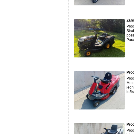
Zahr
Pro
Stra
poze
Para
Prod
Prod
Moto
jedn
loži
Prod
Prod