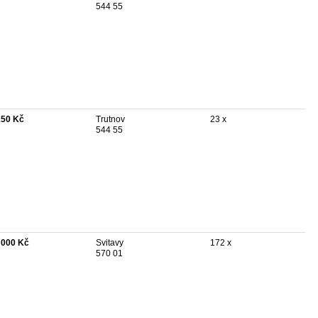
544 55
250 Kč
Trutnov
23 x
544 55
 000 Kč
Svitavy
172 x
570 01