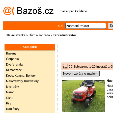
... bazar pro každého
Co:
Hlavní stránka
>
Dům a zahrada
>
zahradni traktor
Kategorie
Bazény
Čerpadla
Dveře, vrata
Zobrazeno 1-20 inzerátů z 6
Klimatizace
Nové inzeráty e-mailem
Kotle, Kamna, Bojlery
Husq
Malotraktory, Kultivátory
Husq
Míchačky
gará
Nářadí
kval
poří
Okna
Pily
Radiátory