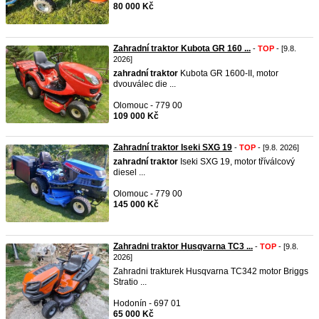
80 000 Kč
Zahradní traktor Kubota GR 160 ...
-
TOP
- [9.8.
2026]
zahradní
traktor
Kubota GR 1600-II, motor
dvouválec die ...
Olomouc - 779 00
109 000 Kč
Zahradní traktor Iseki SXG 19
-
TOP
- [9.8. 2026]
zahradní
traktor
Iseki SXG 19, motor tříválcový
diesel ...
Olomouc - 779 00
145 000 Kč
Zahradni traktor Husqvarna TC3 ...
-
TOP
- [9.8.
2026]
Zahradni trakturek Husqvarna TC342 motor Briggs
Stratio ...
Hodonín - 697 01
65 000 Kč