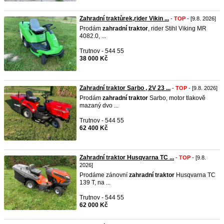
Zahradní traktůrek,rider Vikin ...
-
TOP
- [9.8. 2026]
Prodám
zahradní
traktor
, rider Stihl Viking MR
4082.0, ...
Trutnov - 544 55
38 000 Kč
Zahradní traktor Sarbo , 2V 23 ...
-
TOP
- [9.8. 2026]
Prodám
zahradní
traktor
Sarbo, motor tlakově
mazaný dvo ...
Trutnov - 544 55
62 400 Kč
Zahradní traktor Husqvarna TC ...
-
TOP
- [9.8.
2026]
Prodáme zánovní
zahradní
traktor
Husqvarna TC
139 T, na ...
Trutnov - 544 55
62 000 Kč