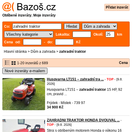
Přidat inzerát
Oblíbené inzeráty
,
Moje inzeráty
Co:
Lokalita:
Okolí:
km
Cena od:
- do:
Kč
Hlavní stránka
>
Dům a zahrada
>
zahradní traktor
Cena
1-20 inzerátů z 689
Nové inzeráty e-mailem
Husqvarna LT151 – zahradní tra ...
-
TOP
- [9.8.
2026]
Husqvarna LT151 –
zahradní
traktor
15 HP, 92
cm, pravid ...
Frýdek - Místek - 739 97
34 900 Kč
ZAHRADNI TRAKTOR HONDA DVOUVAL ...
-
TOP
- [9.8. 2026]
Stroj s oblíbeným motorem Honda o výkonu 16