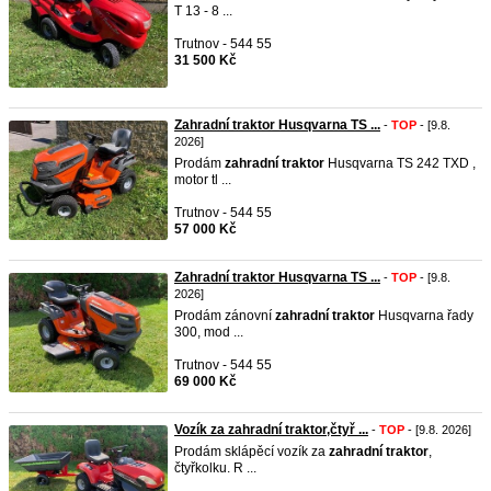
T 13 - 8 ...
Trutnov - 544 55
31 500 Kč
Zahradní traktor Husqvarna TS ...
-
TOP
- [9.8.
2026]
Prodám
zahradní
traktor
Husqvarna TS 242 TXD ,
motor tl ...
Trutnov - 544 55
57 000 Kč
Zahradní traktor Husqvarna TS ...
-
TOP
- [9.8.
2026]
Prodám zánovní
zahradní
traktor
Husqvarna řady
300, mod ...
Trutnov - 544 55
69 000 Kč
Vozík za zahradní traktor,čtyř ...
-
TOP
- [9.8. 2026]
Prodám sklápěcí vozík za
zahradní
traktor
,
čtyřkolku. R ...