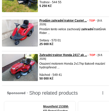
Trutnov - 544 55
5 250 Kč
Prodám zahradní traktor Castel ...
-
TOP
- [9.8.
2026]
Prodám tento velice zachovalý
zahradní
traktůrek
Rider ...
Svitavy - 570 01
25 000 Kč
Zahradni traktor Honda 2417 ak ...
-
TOP
- [9.8.
2026]
Osazení motorem Honda 2v17hp tlakově mazání
hydropřevod ...
Náchod - 549 41
50 000 Kč