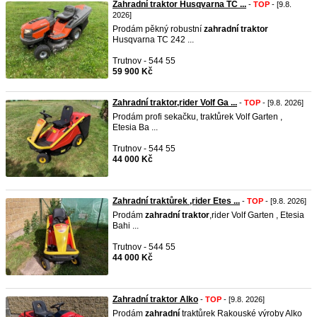
Zahradní traktor Husqvarna TC ...
-
TOP
- [9.8.
2026]
Prodám pěkný robustní
zahradní
traktor
Husqvarna TC 242 ...
Trutnov - 544 55
59 900 Kč
Zahradní traktor,rider Volf Ga ...
-
TOP
- [9.8. 2026]
Prodám profi sekačku, traktůrek Volf Garten ,
Etesia Ba ...
Trutnov - 544 55
44 000 Kč
Zahradní traktůrek ,rider Etes ...
-
TOP
- [9.8. 2026]
Prodám
zahradní
traktor
,rider Volf Garten , Etesia
Bahi ...
Trutnov - 544 55
44 000 Kč
Zahradní traktor Alko
-
TOP
- [9.8. 2026]
Prodám
zahradní
traktůrek Rakouské výroby Alko