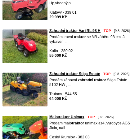
Hp,vhodný p ...
Klatovy - 339 01
29 999 Kč
Zahradní traktor Vari RL 98 H
-
TOP
- [9.8. 2026]
Prodám travní
traktor
se šíří záběru 98 cm. Je
vybaven ...
Kolín - 280 02
55 000 Kč
Zahradní traktor Stiga Estate
-
TOP
- [9.8. 2026]
Prodám zánovní
zahradní
traktor
Stiga Estate
5102 HW , ...
Trutnov - 544 55
64 000 Kč
Malotraktor Unimax
-
TOP
- [9.8. 2026]
Prodam malo
traktor
unimax as4, vyrobyce AGS
Jicin, naft ...
Český Krumlov - 382 03