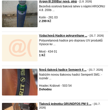
Argon 8l 200Bar nová, plná
- [1.8. 2026]
Bezešvá ocelová tlaková lahev s náplní ARGONU
4.8. 200b ...
Kolín - 281 03
2 299 Kč
Vzduchová Hadice polyurethane ...
- [31.7. 2026]
Polyuretanová hadice pro dopravu UV produktů
Vysoce kv ...
Most - 434 01
1 Kč
Nová tlaková hadice Semperit 4 ...
- [31.7. 2026]
Nabízím novou tlakovou hadici Semperit SM1: -
rozměr ...
Hradec Králové - 503 54
Dohodou
Tlaková jednotka GRUNDFOS PM S ...
- [31.7.
2026]