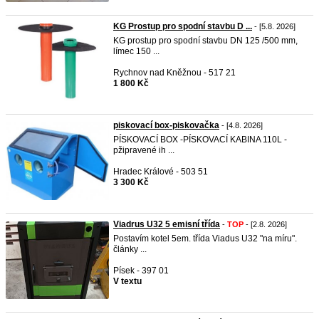
KG Prostup pro spodní stavbu D ...
- [5.8. 2026]
KG prostup pro spodní stavbu DN 125 /500 mm,
límec 150 ...
Rychnov nad Kněžnou - 517 21
1 800 Kč
piskovací box-piskovačka
- [4.8. 2026]
PÍSKOVACÍ BOX -PÍSKOVACÍ KABINA 110L -
pžipravené ih ...
Hradec Králové - 503 51
3 300 Kč
Viadrus U32 5 emisní třída
-
TOP
- [2.8. 2026]
Postavím kotel 5em. třída Viadus U32 "na míru".
články ...
Písek - 397 01
V textu