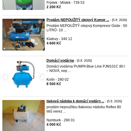
Frýdek - Místek - 739 53
2 200 Kč
Prodám NEPOUŽITÝ olejový Kompr ...
- [5.8. 2026]
Prodám NEPOUŽITÝ olejový Kompresor Güde - 50
LITRŮ- 10 ...
Klatovy - 340 12
4 600 Kč
Domácí vodárna
- [5.8. 2026]
Domácí vodárna PUMPA Blue Line PJM101C 80 l
– NOVÁ, nep ...
Kolín - 280 02
8 500 Kč
tlaková nádoba k domácí vodárn ...
- [5.8. 2026]
prodám nepoužitou tlakovou nádobu Reflex 80
litrů nerez ...
Nymburk - 290 01
4 000 Kč