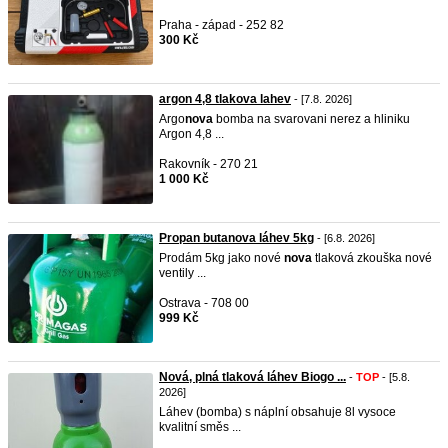
Praha - západ - 252 82
300 Kč
argon 4,8 tlakova lahev
- [7.8. 2026]
Argo
nova
bomba na svarovani nerez a hliniku
Argon 4,8 ...
Rakovník - 270 21
1 000 Kč
Propan butanova láhev 5kg
- [6.8. 2026]
Prodám 5kg jako nové
nova
tlaková zkouška nové
ventily ...
Ostrava - 708 00
999 Kč
Nová, plná tlaková láhev Biogo ...
-
TOP
- [5.8.
2026]
Láhev (bomba) s náplní obsahuje 8l vysoce
kvalitní směs ...