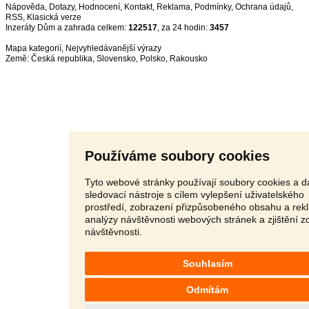
Nápověda
,
Dotazy
,
Hodnocení
,
Kontakt
,
Reklama
,
Podmínky
,
Ochrana údajů
,
RSS
,
Inzeráty Dům a zahrada celkem:
122517
, za 24 hodin:
3457
Mapa kategorií
,
Nejvyhledávanější výrazy
Země:
Česká republika
,
Slovensko
,
Polsko
,
Rakousko
Používáme soubory cookies
Tyto webové stránky používají soubory cookies a da
sledovací nástroje s cílem vylepšení uživatelského
prostředí, zobrazení přizpůsobeného obsahu a rek
analýzy návštěvnosti webových stránek a zjištění z
návštěvnosti.
Souhlasím
Odmítám