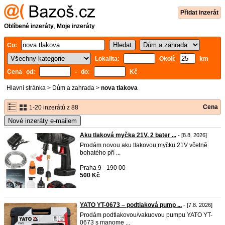
Přidat inzerát
Oblíbené inzeráty
,
Moje inzeráty
Co:
Lokalita:
Okolí:
km
Cena od:
- do:
Kč
Hlavní stránka
>
Dům a zahrada
>
nova tlakova
Cena
1-20 inzerátů z 88
Nové inzeráty e-mailem
Aku tlaková myčka 21V, 2 bater ...
- [8.8. 2026]
Prodám novou aku tlakovou myčku 21V včetně
bohatého pří ...
Praha 9 - 190 00
500 Kč
YATO YT-0673 – podtlaková pump ...
- [7.8. 2026]
Prodám podtlakovou/vakuovou pumpu YATO YT-
0673 s manome ...