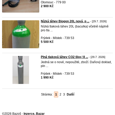
Olomouc - 779 00
2 900 Kč
Nízká láhev Biogon 20L nová, p ...
- [29.7. 2026]
Nízká tlaková láhev 20L (baculka) včetně náplně
pro tla ...
Frýdek - Místek - 739 53
5 500 Kč
Plná tlaková láhev CO2 6kg / 8 ...
- [29.7. 2026]
Jedná se o nové, nepoužité, zboží. Daňový doklad,
pln ...
Frýdek - Místek - 739 53
1 990 Kč
Stránka:
1
2
3
Další
©2026 Bazoš -
Inzerce, Bazar