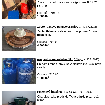
Zcela nová jednotka v záruce (pořízení 8.7.2026;
PC 209 ...
Hodonín - 696 18
1 600 Kč
Zepter tlakova poklice oranžov ...
- [30.7. 2026]
Zepter
tlakova
poklice oranžová prumer 20 cm
nova
nikdy ...
Ostrava - 708 00
4 800 Kč
propan butanova láhev 5kg 10kg ...
- [30.7. 2026]
Predám propan lahve, nová tlaková zkouška, nové
ventily ...
Ostrava - 710 00
1 000 Kč
Plazmová řezačka PPS 40 C3
- [30.7. 2026]
Charakteristika produktu Typ produktu:plazmová
řezač ...