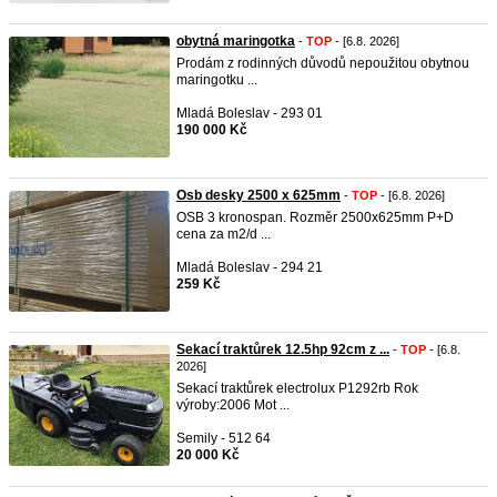
obytná maringotka
-
TOP
- [6.8. 2026]
Prodám z rodinných důvodů nepoužitou obytnou
maringotku ...
Mladá Boleslav - 293 01
190 000 Kč
Osb desky 2500 x 625mm
-
TOP
- [6.8. 2026]
OSB 3 kronospan. Rozměr 2500x625mm P+D
cena za m2/d ...
Mladá Boleslav - 294 21
259 Kč
Sekací traktůrek 12.5hp 92cm z ...
-
TOP
- [6.8.
2026]
Sekací traktůrek electrolux P1292rb Rok
výroby:2006 Mot ...
Semily - 512 64
20 000 Kč