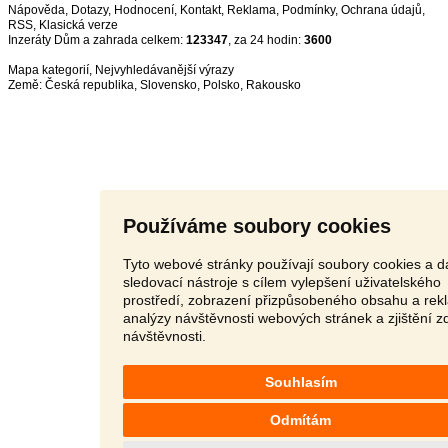
Nápověda
,
Dotazy
,
Hodnocení
,
Kontakt
,
Reklama
,
Podmínky
,
Ochrana údajů
,
RSS
,
Inzeráty Dům a zahrada celkem:
123347
, za 24 hodin:
3600
Mapa kategorií
,
Nejvyhledávanější výrazy
Země:
Česká republika
,
Slovensko
,
Polsko
,
Rakousko
Používáme soubory cookies
Tyto webové stránky používají soubory cookies a da
sledovací nástroje s cílem vylepšení uživatelského
prostředí, zobrazení přizpůsobeného obsahu a rek
analýzy návštěvnosti webových stránek a zjištění z
návštěvnosti.
Souhlasím
Odmítám