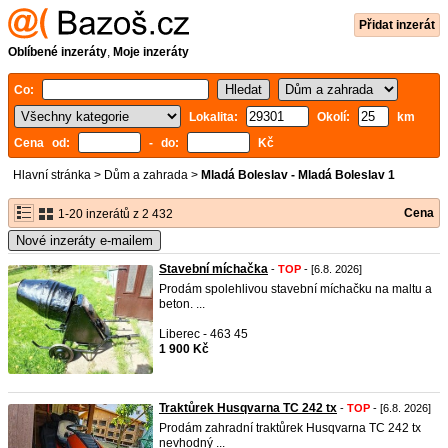
Přidat inzerát
Oblíbené inzeráty
,
Moje inzeráty
Co:
Lokalita:
Okolí:
km
Cena od:
- do:
Kč
Hlavní stránka
>
Dům a zahrada
>
Mladá Boleslav - Mladá Boleslav 1
Cena
1-20 inzerátů z 2 432
Nové inzeráty e-mailem
Stavební míchačka
-
TOP
- [6.8. 2026]
Prodám spolehlivou stavební míchačku na maltu a
beton. ...
Liberec - 463 45
1 900 Kč
Traktůrek Husqvarna TC 242 tx
-
TOP
- [6.8. 2026]
Prodám zahradní traktůrek Husqvarna TC 242 tx
nevhodný ...