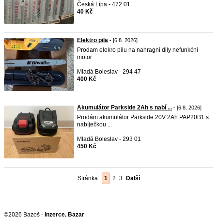
Česká Lípa - 472 01
40 Kč
Elektro pila
- [6.8. 2026]
Prodam elekro pilu na nahragni dily nefunkćni
motor
Mladá Boleslav - 294 47
400 Kč
Akumulátor Parkside 2Ah s nabí ...
- [6.8. 2026]
Prodám akumulátor Parkside 20V 2Ah PAP20B1 s
nabíječkou ...
Mladá Boleslav - 293 01
450 Kč
Stránka:
1
2
3
Další
©2026 Bazoš -
Inzerce, Bazar