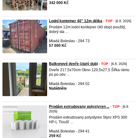
342 000 Kč
Lodní kontejner 40" 12m délka
-
TOP
- [6.8. 2026]
Prodám 12m lodní kontejner (40 stop) použitý,
dobrý sta ...
Mladá Boleslav - 294 73
57 000 Kč
Balkonové dveře (zlatý dub)
-
TOP
- [6.8. 2026]
Dveře 217,5x70cm Okno 120,5x27,5 Šířka rámu
po po obv ...
Mladá Boleslav - 294 02
Nabídněte
Prodám extrudovany polystyren ...
-
TOP
- [6.8.
2026]
Prodám extrudovany polystyren Styro XPS 300
HP-L Tloušť ...
Mladá Boleslav - 294 41
259 Kč