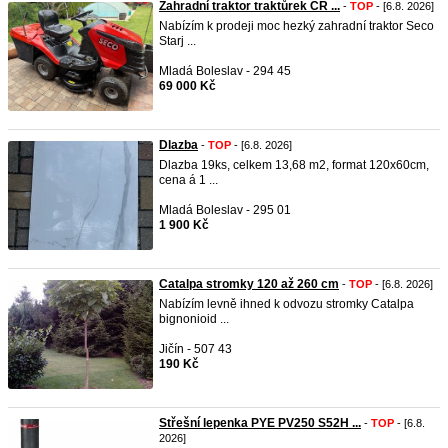
Zahradní traktor traktůrek ČR ...
-
TOP
- [6.8. 2026]
Nabízím k prodeji moc hezký zahradní traktor Seco
Starj ...
Mladá Boleslav - 294 45
69 000 Kč
Dlazba
-
TOP
- [6.8. 2026]
Dlazba 19ks, celkem 13,68 m2, format 120x60cm,
cena á 1 ...
Mladá Boleslav - 295 01
1 900 Kč
Catalpa stromky 120 až 260 cm
-
TOP
- [6.8. 2026]
Nabízím levně ihned k odvozu stromky Catalpa
bignonioid ...
Jičín - 507 43
190 Kč
Střešní lepenka PYE PV250 S52H ...
-
TOP
- [6.8.
2026]