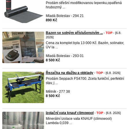
Prodám střešní modifikovanou lepenku,opatřená
hrubozrný ...
Mladá Boleslav - 294 21
890 Kč
Bazen se solným příslušenstvím ...
-
TOP
- [6.8.
2026]
Cena za komplet byla 13 000 Kč. Bazén, solinator,
ÚV la ...
Mladá Boleslav - 293 01
8 500 Kč
Řezačka na dlažbu a obklady
-
TOP
- [6.8. 2026]
Prodám Seppach FS4700. Zcela funkční, perfektní
stav, j ...
Mělník - 277 38
8 500 Kč
Izolační vata knauf climowool
-
TOP
- [6.8. 2026]
Minerální izolace vata KNAUF (climowool)
Lambda 0,039 ...