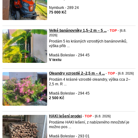
Nymburk - 289 24
75 000 Kč
Velké banánovníky 1,5–2 m – 5 ...
-
TOP
- [6.8.
2026]
Prodám 5 ks krásných vzrostlých banánovníků,
výška přib ...
Mladá Boleslav - 294 45
V textu
Oleandry vzrostlé 2–2,5 m – 4 ...
-
TOP
- [6.8. 2026]
Prodám 4 krásné vzrostlé oleandry, výška cca 2–
2,5 m. R ...
Mladá Boleslav - 294 45
2 500 Kč
HAKI lešení prodej
-
TOP
- [6.8. 2026]
Prodáme HAKI lešení, z nabízeného množství je
možno pos ...
Mladá Boleslav - 293 01