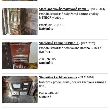
Stará kachlová/smaltovaná kamn ...
- [31.7. 2026]
Prodám starožitná stáložárná
kamna
značky
METEOR v půvo ...
Prostějov - 798 52
Nabídněte
Starožitná kamna SFINX č. 1
- [29.7. 2026]
Prodám starožitná smaltovaná
kamna
SFINX č. 1
(typ Petr ...
Zlín - 760 05
Nabídněte
Starožitná kachlová kamna
- [29.7. 2026]
Nabízím k prodeji starší, poctivá kachlová
kamna
z
dob ...
Děčín - 407 47
5 500 Kč