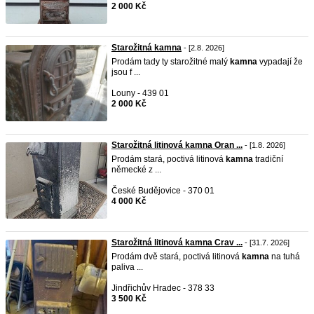
2 000 Kč
Starožitná kamna
- [2.8. 2026]
Prodám tady ty starožitné malý
kamna
vypadají že
jsou f ...
Louny - 439 01
2 000 Kč
Starožitná litinová kamna Oran ...
- [1.8. 2026]
Prodám stará, poctivá litinová
kamna
tradiční
německé z ...
České Budějovice - 370 01
4 000 Kč
Starožitná litinová kamna Crav ...
- [31.7. 2026]
Prodám dvě stará, poctivá litinová
kamna
na tuhá
paliva ...
Jindřichův Hradec - 378 33
3 500 Kč