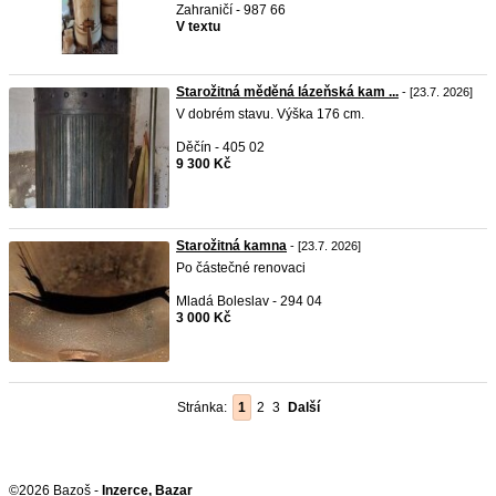
Zahraničí - 987 66
V textu
Starožitná měděná lázeňská kam ...
- [23.7. 2026]
V dobrém stavu. Výška 176 cm.
Děčín - 405 02
9 300 Kč
Starožitná kamna
- [23.7. 2026]
Po částečné renovaci
Mladá Boleslav - 294 04
3 000 Kč
Stránka:
1
2
3
Další
©2026 Bazoš -
Inzerce, Bazar