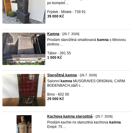
po komplet ...
Frýdek - Místek - 739 91
39 000 Kč
Kamna
- [26.7. 2026]
Prodám starožitná smaltovaná
kamna
s litinovou
plotnou ...
Tábor - 391 55
1 000 Kč
Starožitná kamna
- [26.7. 2026]
Salonní
kamna
MUSGRAVES ORIGINAL CARM
BODENBACH,stáří c ...
Brno - 602 00
29 000 Kč
Kachova kamna starozitná
- [25.7. 2026]
Prodám kachle ns starozitná kachlova
kamna
.
Empír. 75 ...