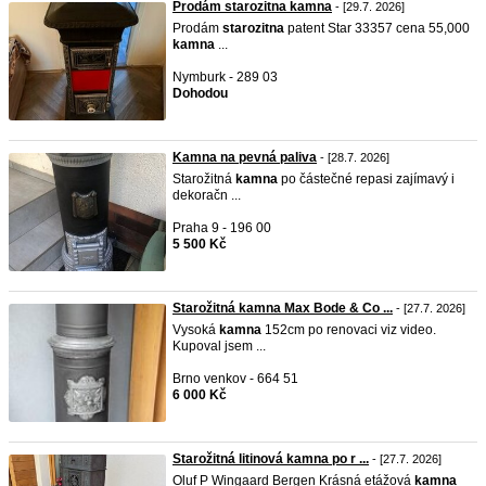
Prodám starozitna kamna
- [29.7. 2026]
Prodám
starozitna
patent Star 33357 cena 55,000
kamna
...
Nymburk - 289 03
Dohodou
Kamna na pevná paliva
- [28.7. 2026]
Starožitná
kamna
po částečné repasi zajímavý i
dekoračn ...
Praha 9 - 196 00
5 500 Kč
Starožitná kamna Max Bode & Co ...
- [27.7. 2026]
Vysoká
kamna
152cm po renovaci viz video.
Kupoval jsem ...
Brno venkov - 664 51
6 000 Kč
Starožitná litinová kamna po r ...
- [27.7. 2026]
Oluf P Wingaard Bergen Krásná etážová
kamna