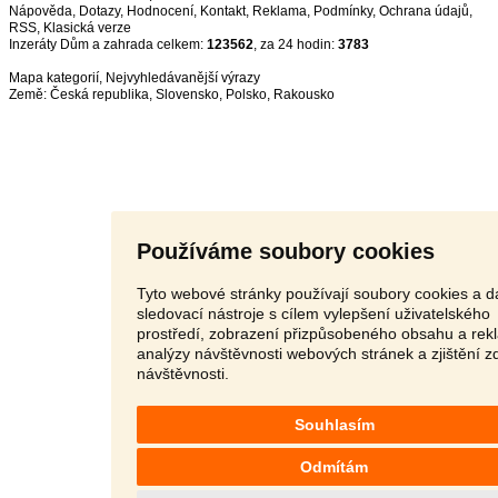
Nápověda
,
Dotazy
,
Hodnocení
,
Kontakt
,
Reklama
,
Podmínky
,
Ochrana údajů
,
RSS
,
Inzeráty Dům a zahrada celkem:
123562
, za 24 hodin:
3783
Mapa kategorií
,
Nejvyhledávanější výrazy
Země:
Česká republika
,
Slovensko
,
Polsko
,
Rakousko
Používáme soubory cookies
Tyto webové stránky používají soubory cookies a da
sledovací nástroje s cílem vylepšení uživatelského
prostředí, zobrazení přizpůsobeného obsahu a rek
analýzy návštěvnosti webových stránek a zjištění z
návštěvnosti.
Souhlasím
Odmítám