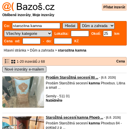
Přidat inzerát
Oblíbené inzeráty
,
Moje inzeráty
Co:
Lokalita:
Okolí:
km
Cena od:
- do:
Kč
Hlavní stránka
>
Dům a zahrada
>
starozitna kamna
Cena
1-20 inzerátů z 68
Nové inzeráty e-mailem
Prodám Starožitná secesní liti ...
- [6.8. 2026]
Prodám Starožitná secesní
kamna
Phoebus. Litina
a small ...
Semily - 511 01
Nabídněte
Starožitná secesní kamna Phoeb ...
- [6.8. 2026]
Prodám Starožitná secesní
kamna
Phoebus 84 -
poklad z p ...