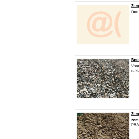
Zem
Daru
Beto
Vhod
nakl
Zem
zem
PRAH