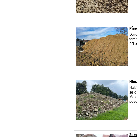
Píse
Daru
teré
Při 
Hlí
Nabí
se o
Male
poze
Zemi