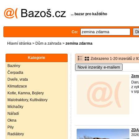
... bazar pro každého
Co:
Hlavní stránka
>
Dům a zahrada
>
zemina zdarma
Kategorie
Zobrazeno 1-20 inzerátů z 9
Bazény
Nové inzeráty e-mailem
Čerpadla
Zemi
Dveře, vrata
Daru
Klimatizace
z vy
v sr
Kotle, Kamna, Bojlery
Malotraktory, Kultivátory
Míchačky
Nářadí
Okna
Pily
ZDAR
Radiátory
2026