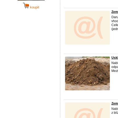
koupit
Zem
Daru
vhod
Celk
(jed
Usk
Nab
odpa
Mezi
Zemi
Nab
z bl