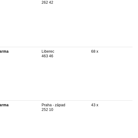
262 42
arma
Liberec
68 x
463 46
arma
Praha - západ
43 x
252 10