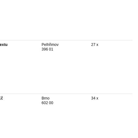
textu
Pelhřimov
27 x
396 01
Kč
Brno
34 x
602 00