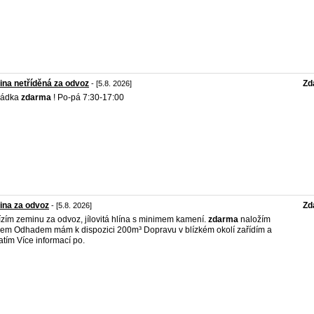
na netříděná za odvoz
Zd
- [5.8. 2026]
ládka
zdarma
! Po-pá 7:30-17:00
ina za odvoz
Zd
- [5.8. 2026]
zím zeminu za odvoz, jílovitá hlína s minimem kamení.
zdarma
naložím
em Odhadem mám k dispozici 200m³ Dopravu v blízkém okolí zařídím a
atím Více informací po.