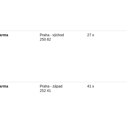
arma
Praha - východ
27 x
250 82
arma
Praha - západ
41 x
252 41