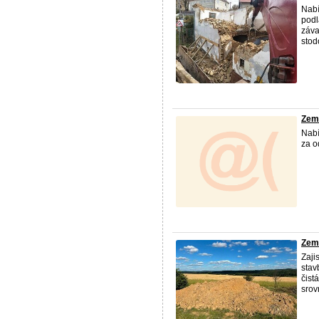
Nabí
podl
záva
stodo
Zemi
Nabí
za o
Zemi
Zaji
stav
čist
srov