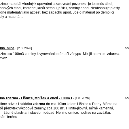
zíme materiál vhodný k upevnění a zarovnání pozemku. je to směs cihel,
ahových cihel, kamene, kusů betonu, písku, zeminy apod. Neobsahuje plasty,
dné materiály jako azbest, bez zápachu apod. Jde o materiál po demolici
ly a materiá ...
na, hlina
Zd
- [2.8. 2026]
zím cca 100m3 zeminy k vyrovnání terénu či zásypu. Mix jíl a ornice.
zdarma
dvoz.
na zdarma - Líšnice, Mníšek a okolí - 100m3
Zd
- [1.8. 2026]
stíme odvoz i skládku
zdarma
do cca 10km kolem Líšnice u Prahy. Máme na
bě přebytek výkopové zeminy, cca 100 m³. Hlinito-jílovitá, mírně kamenitá,
á = žádné plasty ani stavební odpad. Není to ornice, hodí se na zavážku,
nání terénu ...