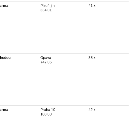
arma
Plzeň-jih
41 x
334 01
hodou
Opava
38 x
747 06
arma
Praha 10
42 x
100 00