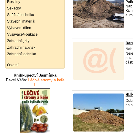
Rostliny
Potř
Nabí
Sekačky
Kč n
Sněžná technika
autor
Stavební materiál
Vybavení dílen
Vysavače/Foukače
Zahradní grily
Daru
Zahradní nábytek
Nabí
Neje
Zahradní technika
poze
část)
Ostatní
Knihkupectví Jasmínka
Pavel Váňa:
Léčivé stromy a keře
I.
HLÍ
Dobř
nalo