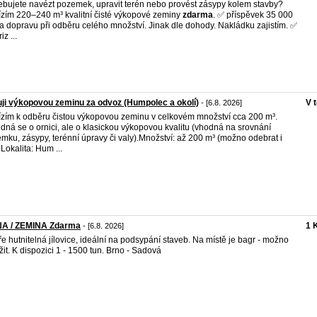
ebujete navézt pozemek, upravit terén nebo provést zásypy kolem stavby?
zím 220–240 m³ kvalitní čisté výkopové zeminy
zdarma
. ✅ příspěvek 35 000
a dopravu při odběru celého množství. Jinak dle dohody. Nakládku zajistím. ✅
iz ...
ji výkopovou zeminu za odvoz (Humpolec a okolí)
V 
- [6.8. 2026]
zím k odběru čistou výkopovou zeminu v celkovém množství cca 200 m³.
dná se o ornici, ale o klasickou výkopovou kvalitu (vhodná na srovnání
mku, zásypy, terénní úpravy či valy). ​Množství: až 200 m³ (možno odebrat i
 ​Lokalita: Hum ...
NA / ZEMINA Zdarma
1 
- [6.8. 2026]
e hutnitelná jílovice, ideální na podsypání staveb. Na místě je bagr - možno
žit. K dispozici 1 - 1500 tun. Brno - Sadová