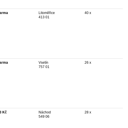
arma
Litoměřice
40 x
413 01
arma
Vsetín
26 x
757 01
3 Kč
Náchod
28 x
549 06