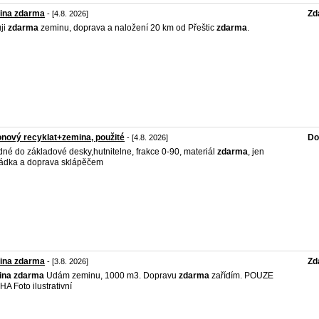
ina zdarma
Zd
- [4.8. 2026]
ji
zdarma
zeminu, doprava a naložení 20 km od Přeštic
zdarma
.
nový recyklat+zemina, použité
Do
- [4.8. 2026]
né do základové desky,hutnitelne, frakce 0-90, materiál
zdarma
, jen
ádka a doprava sklápěčem
ina zdarma
Zd
- [3.8. 2026]
ina
zdarma
Udám zeminu, 1000 m3. Dopravu
zdarma
zařídím. POUZE
A Foto ilustrativní