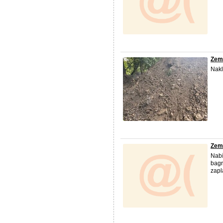
Zemi
Nak
Zem
Nabí
bagr
zapl