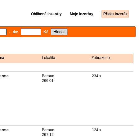
Oblíbené inzeráty
Moje inzeráty
Přidat inzerát
- do:
Kč
na
Lokalita
Zobrazeno
arma
Beroun
234 x
266 01
arma
Beroun
124 x
267 12