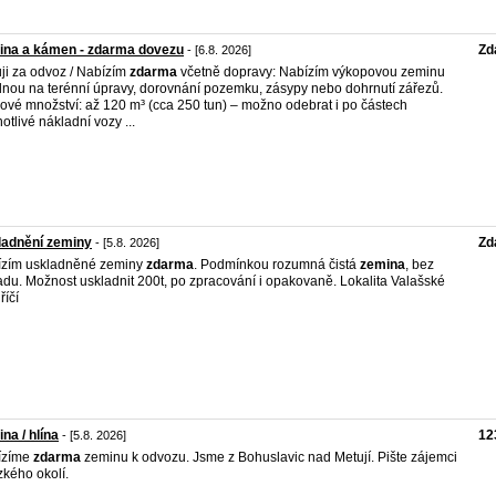
ina a kámen - zdarma dovezu
Zd
- [6.8. 2026]
ji za odvoz / Nabízím
zdarma
včetně dopravy: Nabízím výkopovou zeminu
nou na terénní úpravy, dorovnání pozemku, zásypy nebo dohrnutí zářezů.
ové množství: až 120 m³ (cca 250 tun) – možno odebrat i po částech
notlivé nákladní vozy ...
ladnění zeminy
Zd
- [5.8. 2026]
ízím uskladněné zeminy
zdarma
. Podmínkou rozumná čistá
zemina
, bez
du. Možnost uskladnit 200t, po zpracování i opakovaně. Lokalita Valašské
říčí
na / hlína
12
- [5.8. 2026]
ízíme
zdarma
zeminu k odvozu. Jsme z Bohuslavic nad Metují. Pište zájemci
ízkého okolí.