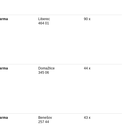
arma
Liberec
90 x
464 01
arma
Domažlice
44 x
345 06
arma
Benešov
43 x
257 44