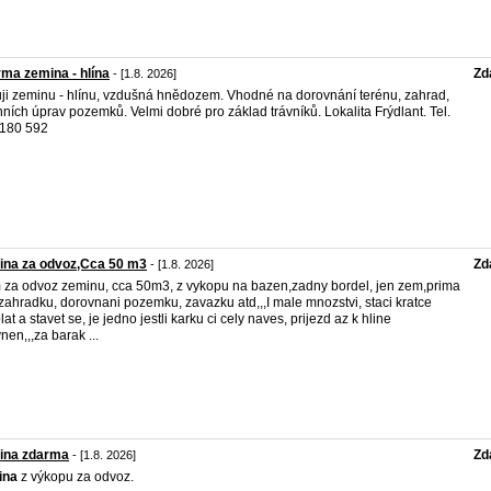
ma zemina - hlína
Zd
- [1.8. 2026]
ji zeminu - hlínu, vzdušná hnědozem. Vhodné na dorovnání terénu, zahrad,
nních úprav pozemků. Velmi dobré pro základ trávníků. Lokalita Frýdlant. Tel.
 180 592
ina za odvoz,Cca 50 m3
Zd
- [1.8. 2026]
za odvoz zeminu, cca 50m3, z vykopu na bazen,zadny bordel, jen zem,prima
 zahradku, dorovnani pozemku, zavazku atd,,,I male mnozstvi, staci kratce
lat a stavet se, je jedno jestli karku ci cely naves, prijezd az k hline
nen,,,za barak ...
ina zdarma
Zd
- [1.8. 2026]
ina
z výkopu za odvoz.