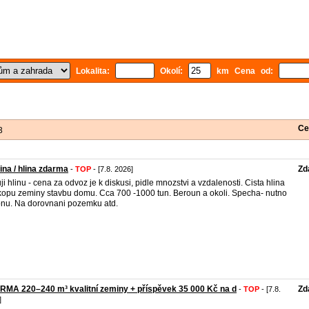
Lokalita:
Okolí:
km Cena od:
Ce
3
na / hlina zdarma
Zd
-
TOP
- [7.8. 2026]
ji hlinu - cena za odvoz je k diskusi, pidle mnozstvi a vzdalenosti. Cista hlina
kopu zeminy stavbu domu. Cca 700 -1000 tun. Beroun a okoli. Specha- nutno
pnu. Na dorovnani pozemku atd.
MA 220–240 m³ kvalitní zeminy + příspěvek 35 000 Kč na d
Zd
-
TOP
- [7.8.
]