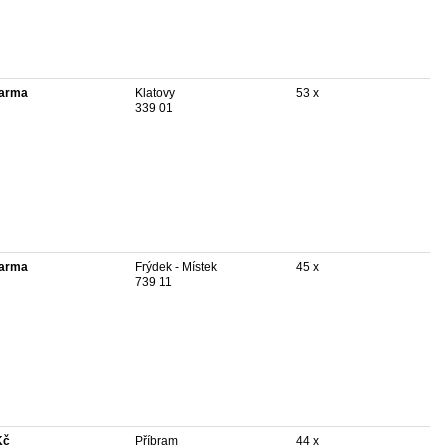
arma
Klatovy
53 x
339 01
arma
Frýdek - Místek
45 x
739 11
Kč
Příbram
44 x