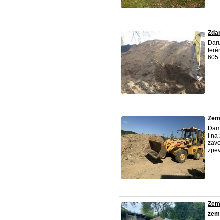
Zdar
Daru
teré
605
Zem
Dam 
I na
zavo
zpev
Zem
zem