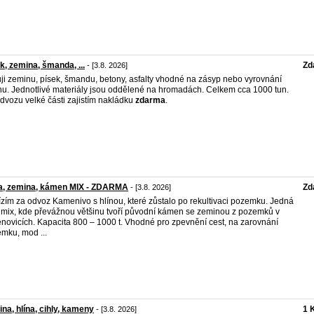
k, zemina, šmanda, ...
Zd
- [3.8. 2026]
ji zeminu, písek, šmandu, betony, asfalty vhodné na zásyp nebo vyrovnání
nu. Jednotlivé materiály jsou oddělené na hromadách. Celkem cca 1000 tun.
odvozu velké části zajistím nakládku
zdarma
.
na, zemina, kámen MIX - ZDARMA
Zd
- [3.8. 2026]
zím za odvoz Kamenivo s hlínou, které zůstalo po rekultivaci pozemku. Jedná
 mix, kde převážnou většinu tvoří původní kámen se zeminou z pozemků v
novicích. Kapacita 800 – 1000 t. Vhodné pro zpevnění cest, na zarovnání
mku, mod ...
na, hlína, cihly, kameny
1 
- [3.8. 2026]