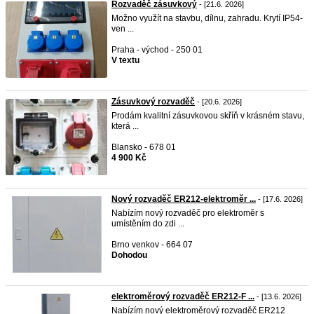
Rozvaděč zásuvkový
- [21.6. 2026]
Možno využít na stavbu, dílnu, zahradu. Krytí IP54-
ven ...
Praha - východ - 250 01
V textu
Zásuvkový rozvaděč
- [20.6. 2026]
Prodám kvalitní zásuvkovou skříň v krásném stavu,
která ...
Blansko - 678 01
4 900 Kč
Nový rozvaděč ER212-elektroměr ...
- [17.6. 2026]
Nabízím nový rozvaděč pro elektroměr s
umístěním do zdi ...
Brno venkov - 664 07
Dohodou
elektroměrový rozvaděč ER212-F ...
- [13.6. 2026]
Nabízím nový elektroměrový rozvaděč ER212