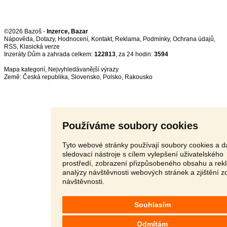
©2026 Bazoš -
Inzerce, Bazar
Nápověda
,
Dotazy
,
Hodnocení
,
Kontakt
,
Reklama
,
Podmínky
,
Ochrana údajů
,
RSS
,
Inzeráty Dům a zahrada celkem:
122813
, za 24 hodin:
3594
Mapa kategorií
,
Nejvyhledávanější výrazy
Země:
Česká republika
,
Slovensko
,
Polsko
,
Rakousko
Používáme soubory cookies
Tyto webové stránky používají soubory cookies a da
sledovací nástroje s cílem vylepšení uživatelského
prostředí, zobrazení přizpůsobeného obsahu a rek
analýzy návštěvnosti webových stránek a zjištění z
návštěvnosti.
Souhlasím
Odmítám