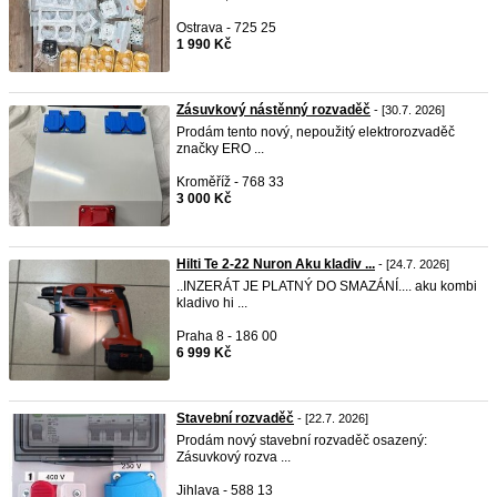
Ostrava - 725 25
1 990 Kč
Zásuvkový nástěnný rozvaděč
- [30.7. 2026]
Prodám tento nový, nepoužitý elektrorozvaděč
značky ERO ...
Kroměříž - 768 33
3 000 Kč
Hilti Te 2-22 Nuron Aku kladiv ...
- [24.7. 2026]
..INZERÁT JE PLATNÝ DO SMAZÁNÍ.... aku kombi
kladivo hi ...
Praha 8 - 186 00
6 999 Kč
Stavební rozvaděč
- [22.7. 2026]
Prodám nový stavební rozvaděč osazený:
Zásuvkový rozva ...
Jihlava - 588 13