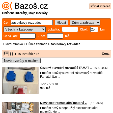
Přidat inzerát
Oblíbené inzeráty
,
Moje inzeráty
Co:
Lokalita:
Okolí:
km
Cena od:
- do:
Kč
Hlavní stránka
>
Dům a zahrada
>
zasuvkovy rozvadec
Cena
1-15 inzerátů z 15
Nové inzeráty e-mailem
Oszený stavební rozvaděč FAMAT ...
- [6.8. 2026]
Prodám použitý stavební zásuvkový rozvaděč
Famatel (typ ...
Jičín - 509 01
900 Kč
Nový elektroinstalační materiá ...
- [2.8. 2026]
Prodám nový a nepoužitý elektroinstalační
materiál, kte ...