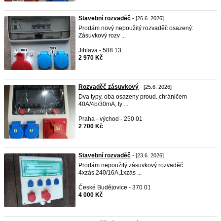
Stavební rozvaděč
- [26.6. 2026]
Prodám nový nepoužitý rozvaděč osazený:
Zásuvkový rozv ...
Jihlava - 588 13
2 970 Kč
Rozvaděč zásuvkový
- [25.6. 2026]
Dva typy, oba osazeny proud. chráničem
40A/4p/30mA, ty ...
Praha - východ - 250 01
2 700 Kč
Stavební rozvaděč
- [23.6. 2026]
Prodám nepoužitý zásuvkový rozvaděč
4xzás.240/16A,1xzás ...
České Budějovice - 370 01
4 000 Kč