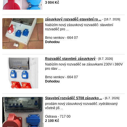
3 004 Kč
zásuvkový rozvaděč-stavební ro ...
- [18.7. 2026]
Nabízím nový zásuvkový rozvaděč- stavební
rozvaděč pro ...
Brno venkov - 664 07
Dohodou
Rozvaděč stavební- zásuvkový
- [8.7. 2026]
Nabízím nový rozvaděč se zásuvkami 230V i 380V
pro stav ...
Brno venkov - 664 07
Dohodou
Stavební rozváděč ST08 zásuvko ...
- [6.7. 2026]
prodám nový zásuvkový rozvaděč..vydrátovaný
včetně jiš ...
Ostrava - 717 00
2 100 Kč