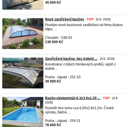
45 000 Kč
Nové zastřešení bazénu
-
TOP
- [6.8. 2026]
Prodám nové bazénové zastřešení od firmy Alukov.
https: ...
Chrudim - 538 03
130 000 Kč
Zastřešení bazénu -bez kolejni ...
- [4.8. 2026]
Konstrukce z bílých hliníkových profilů, výplň z
dutink ...
Praha - západ - 252 10
30 000 Kč
Bazén-sklolaminát-6,3x3,0x1,20 ...
-
TOP
- [4.8.
2026]
Rozměr bez lemu cca 6,05x2,8x1,2m. Česká
výroba, žádná ...
Praha - západ - 254 01
78 600 Kč