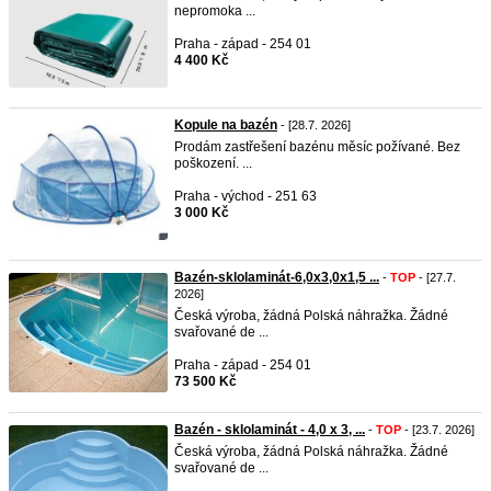
nepromoka ...
Praha - západ - 254 01
4 400 Kč
Kopule na bazén
- [28.7. 2026]
Prodám zastřešení bazénu měsíc požívané. Bez
poškození. ...
Praha - východ - 251 63
3 000 Kč
Bazén-sklolaminát-6,0x3,0x1,5 ...
-
TOP
- [27.7.
2026]
Česká výroba, žádná Polská náhražka. Žádné
svařované de ...
Praha - západ - 254 01
73 500 Kč
Bazén - sklolaminát - 4,0 x 3, ...
-
TOP
- [23.7. 2026]
Česká výroba, žádná Polská náhražka. Žádné
svařované de ...