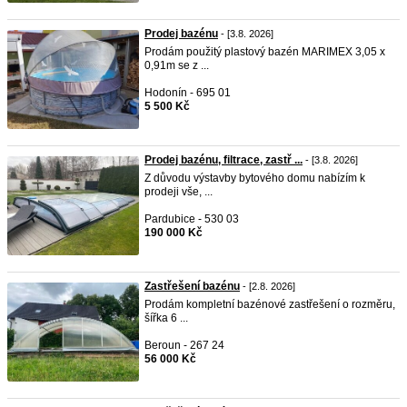
Prodej bazénu
- [3.8. 2026]
Prodám použitý plastový bazén MARIMEX 3,05 x
0,91m se z ...
Hodonín - 695 01
5 500 Kč
Prodej bazénu, filtrace, zastř ...
- [3.8. 2026]
Z důvodu výstavby bytového domu nabízím k
prodeji vše, ...
Pardubice - 530 03
190 000 Kč
Zastřešení bazénu
- [2.8. 2026]
Prodám kompletní bazénové zastřešení o rozměru,
šířka 6 ...
Beroun - 267 24
56 000 Kč