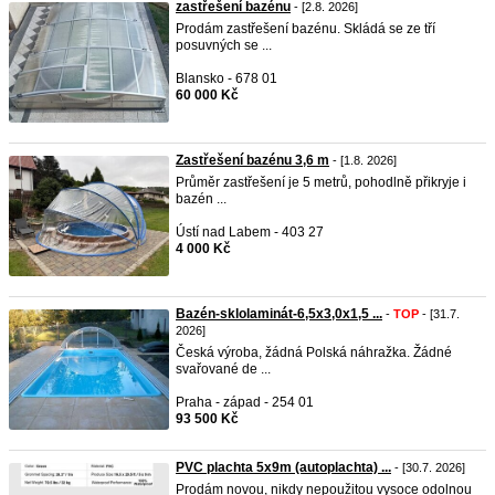
zastřešení bazénu
- [2.8. 2026]
Prodám zastřešení bazénu. Skládá se ze tří
posuvných se ...
Blansko - 678 01
60 000 Kč
Zastřešení bazénu 3,6 m
- [1.8. 2026]
Průměr zastřešení je 5 metrů, pohodlně přikryje i
bazén ...
Ústí nad Labem - 403 27
4 000 Kč
Bazén-sklolaminát-6,5x3,0x1,5 ...
-
TOP
- [31.7.
2026]
Česká výroba, žádná Polská náhražka. Žádné
svařované de ...
Praha - západ - 254 01
93 500 Kč
PVC plachta 5x9m (autoplachta) ...
- [30.7. 2026]
Prodám novou, nikdy nepoužitou vysoce odolnou