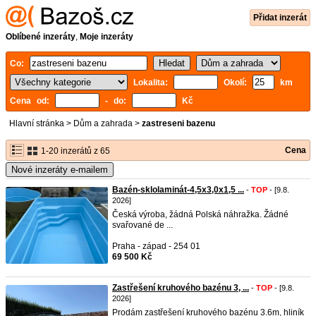
Přidat inzerát
Oblíbené inzeráty
,
Moje inzeráty
Co:
Lokalita:
Okolí:
km
Cena od:
- do:
Kč
Hlavní stránka
>
Dům a zahrada
>
zastreseni bazenu
Cena
1-20 inzerátů z 65
Nové inzeráty e-mailem
Bazén-sklolaminát-4,5x3,0x1,5 ...
-
TOP
- [9.8.
2026]
Česká výroba, žádná Polská náhražka. Žádné
svařované de ...
Praha - západ - 254 01
69 500 Kč
Zastřešení kruhového bazénu 3, ...
-
TOP
- [9.8.
2026]
Prodám zastřešení kruhového bazénu 3.6m, hliník