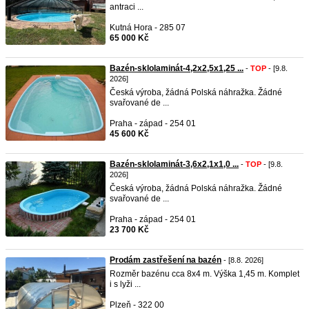
antraci ...
Kutná Hora - 285 07
65 000 Kč
Bazén-sklolaminát-4,2x2,5x1,25 ...
-
TOP
- [9.8.
2026]
Česká výroba, žádná Polská náhražka. Žádné
svařované de ...
Praha - západ - 254 01
45 600 Kč
Bazén-sklolaminát-3,6x2,1x1,0 ...
-
TOP
- [9.8.
2026]
Česká výroba, žádná Polská náhražka. Žádné
svařované de ...
Praha - západ - 254 01
23 700 Kč
Prodám zastřešení na bazén
- [8.8. 2026]
Rozměr bazénu cca 8x4 m. Výška 1,45 m. Komplet
i s lyži ...
Plzeň - 322 00