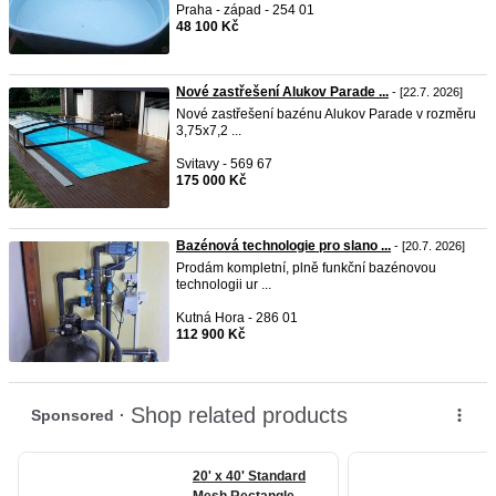
Praha - západ - 254 01
48 100 Kč
Nové zastřešení Alukov Parade ...
- [22.7. 2026]
Nové zastřešení bazénu Alukov Parade v rozměru
3,75x7,2 ...
Svitavy - 569 67
175 000 Kč
Bazénová technologie pro slano ...
- [20.7. 2026]
Prodám kompletní, plně funkční bazénovou
technologii ur ...
Kutná Hora - 286 01
112 900 Kč