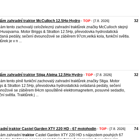
ám zahradní traktor McCulloch 12.5Hp Hydro
32
-
TOP
- [7.8. 2026]
ám tento zachovalý celoželezný zahradní traktůrek značky McCulloch stejný
 Husqvarna. Motor Briggs & Stratton 12.5Hp, převodovka hydrostatická
daná pedály, sečení dvounožové se záběrem 97cm,velká kola, funkční světla.
ůrek je v n ...
ám zahradní traktor Stiga Alpina 12.5Hp Hydro
32
-
TOP
- [7.8. 2026]
ám tento plně funkční zachovalý zahradní traktůrek značky Stiga. Motor
gs & Stratton 12.5Hp, převodovka hydrostatická ovládaná pedály, sečení
nožové se záběrem 84cm spouštěné elektromagnetem, posuvné sedadlo,
ní světla. Traktůrek j ...
adní traktor Castel Garden XTY 220 HD - 67 motohodin
74
-
TOP
- [7.8. 2026]
dám zahradní
traktor
Castel Garden XTY 220 HD s nájezdem pouhých 67