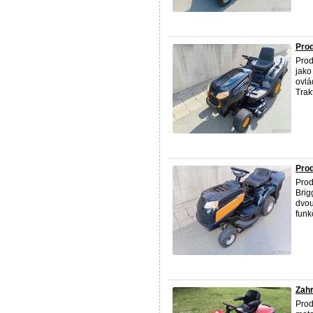
Prod
Prod
jako
ovlá
Trakt
Prod
Prod
Brig
dvou
funkč
Zahr
Pro