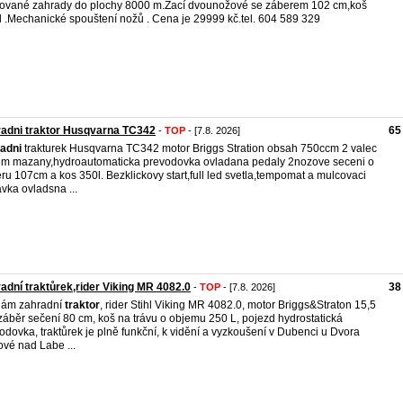
ované zahrady do plochy 8000 m.Žací dvounožové se záberem 102 cm,koš
l .Mechanické spouštení nožů . Cena je 29999 kč.tel. 604 589 329
adni traktor Husqvarna TC342
65
-
TOP
- [7.8. 2026]
adni
trakturek Husqvarna TC342 motor Briggs Stration obsah 750ccm 2 valec
em mazany,hydroautomaticka prevodovka ovladana pedaly 2nozove seceni o
ru 107cm a kos 350l. Bezklickovy start,full led svetla,tempomat a mulcovaci
vka ovladsna ...
adní traktůrek,rider Viking MR 4082.0
38
-
TOP
- [7.8. 2026]
dám zahradní
traktor
, rider Stihl Viking MR 4082.0, motor Briggs&Straton 15,5
záběr sečení 80 cm, koš na trávu o objemu 250 L, pojezd hydrostatická
odovka, traktůrek je plně funkční, k vidění a vyzkoušení v Dubenci u Dvora
ové nad Labe ...