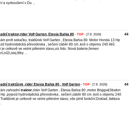
ní a vyzkoušení v Du ...
adní traktor,rider Volf Garten, Etesia Bahia 80
44
-
TOP
- [7.8. 2026]
ám profi sekačku, traktůrek Volf Garten , Etesia Bahia 80. Motor Honda 13 Hp
ezd hydrostatická převodovka , sečení záběr 80 cm ,koš o objemu 240 litrů
er je celkově ve velmi pěkném stavu,viz foto. Nová baterie,řemen
í,nůž,olej,filtry ...
adní traktůrek ,rider Etesia Bahia 80 , Volf Garten
44
-
TOP
- [7.8. 2026]
dám zahradní
traktor
,rider Volf Garten , Etesia Bahia 80 ,motor Briggs&Straton
 Hp ,pojezd hydrostatická převodovka , sečení záběr 80 cm ,koš o objemu 240
ů .Traktůrek je celkově ve velmi pěkném stavu, vše plně funkční.Doklad ,faktura
.