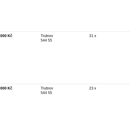
 000 Kč
Trutnov
31 x
544 55
 000 Kč
Trutnov
23 x
544 55