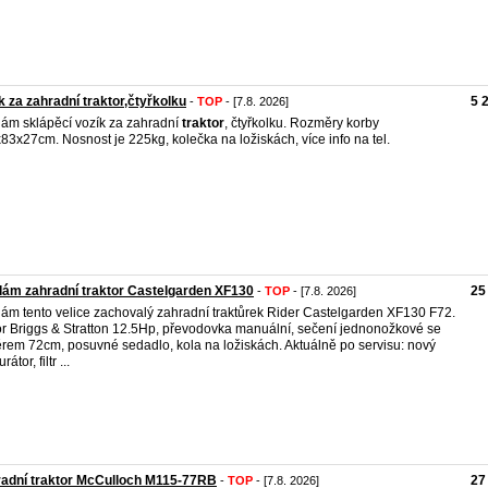
k za zahradní traktor,čtyřkolku
5 
-
TOP
- [7.8. 2026]
ám sklápěcí vozík za zahradní
traktor
, čtyřkolku. Rozměry korby
83x27cm. Nosnost je 225kg, kolečka na ložiskách, více info na tel.
ám zahradní traktor Castelgarden XF130
25
-
TOP
- [7.8. 2026]
ám tento velice zachovalý zahradní traktůrek Rider Castelgarden XF130 F72.
r Briggs & Stratton 12.5Hp, převodovka manuální, sečení jednonožkové se
rem 72cm, posuvné sedadlo, kola na ložiskách. Aktuálně po servisu: nový
rátor, filtr ...
adní traktor McCulloch M115-77RB
27
-
TOP
- [7.8. 2026]