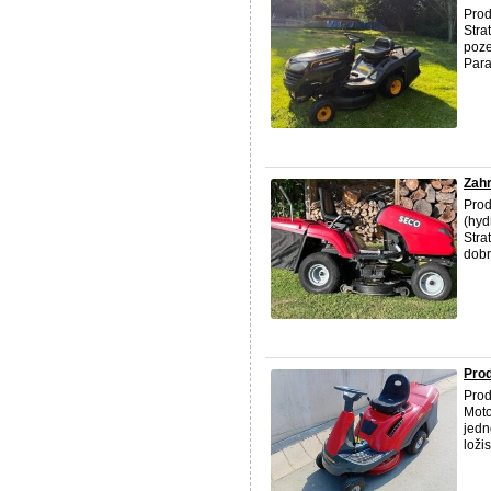
Pro
Stra
poze
Para
Zahr
Prod
(hyd
Stra
dobr
Prod
Prod
Moto
jedn
loži