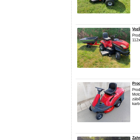
Vozí
Prod
112x
Prod
Prod
Moto
zábě
karbu
Zahr