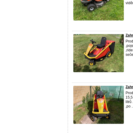
vidě
Zahr
Prod
,poj
,rid
sečen
Zahr
Pro
15,5
litr
,po ..