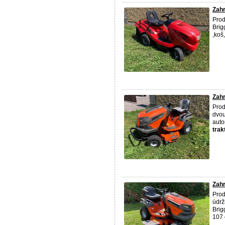
Zahr
Prod
Brig
,koš
Zahr
Pro
dvou
auto
trak
Zahr
Prod
údrž
Brig
107 