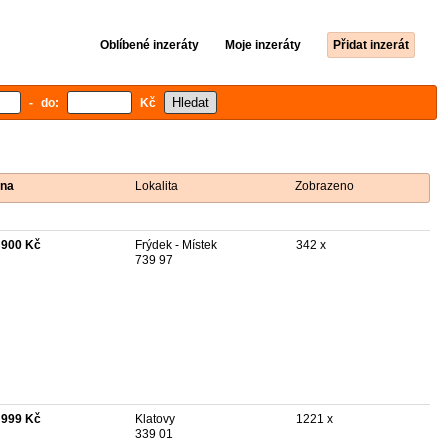
Oblíbené inzeráty
Moje inzeráty
Přidat inzerát
- do:
Kč
na
Lokalita
Zobrazeno
 900 Kč
Frýdek - Místek
342 x
739 97
 999 Kč
Klatovy
1221 x
339 01