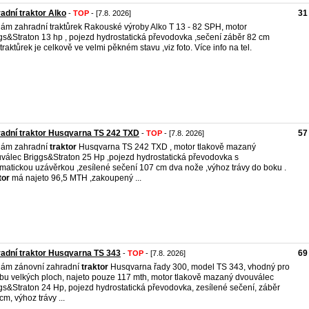
adní traktor Alko
31
-
TOP
- [7.8. 2026]
ám zahradní traktůrek Rakouské výroby Alko T 13 - 82 SPH, motor
gs&Straton 13 hp , pojezd hydrostatická převodovka ,sečení záběr 82 cm
,traktůrek je celkově ve velmi pěkném stavu ,viz foto. Více info na tel.
adní traktor Husqvarna TS 242 TXD
57
-
TOP
- [7.8. 2026]
dám zahradní
traktor
Husqvarna TS 242 TXD , motor tlakově mazaný
válec Briggs&Straton 25 Hp ,pojezd hydrostatická převodovka s
matickou uzávěrkou ,zesílené sečení 107 cm dva nože ,výhoz trávy do boku .
tor
má najeto 96,5 MTH ,zakoupený ...
adní traktor Husqvarna TS 343
69
-
TOP
- [7.8. 2026]
ám zánovní zahradní
traktor
Husqvarna řady 300, model TS 343, vhodný pro
bu velkých ploch, najeto pouze 117 mth, motor tlakově mazaný dvouválec
gs&Straton 24 Hp, pojezd hydrostatická převodovka, zesílené sečení, záběr
cm, výhoz trávy ...