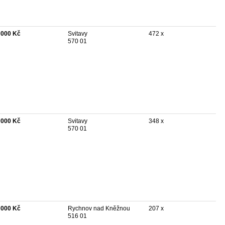
 000 Kč
Svitavy
472 x
570 01
 000 Kč
Svitavy
348 x
570 01
 000 Kč
Rychnov nad Kněžnou
207 x
516 01