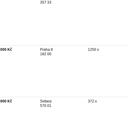
357 33
 000 Kč
Praha 8
1250 x
182 00
 000 Kč
Svitavy
372 x
570 01