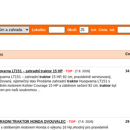
Lokalita:
Okolí:
km Cena od:
Ce
86
varna LT151 – zahradní traktor 15 HP
34
-
TOP
- [7.8. 2026]
varna LT151 – zahradní
traktor
15 HP, 92 cm, pravidelně servisovaný,
žovaný, výjimečný stav Prodáme zahradní
traktor
Husqvarna LT151 s
itním motorem Kohler Courage 15 HP a záběrem sečení 92 cm.
traktor
byl
zen pro naši soukromou ...
RADNI TRAKTOR HONDA DVOUVALEC
29
-
TOP
- [7.8. 2026]
j s oblíbeným motorem Honda o výkonu 16 Hp,vhodný pro pravidelně