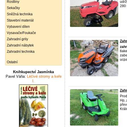
Rostliny
udrž
280 
Sekačky
Sněžná technika
Stavební materiál
Vybavení dílen
Vysavače/Foukače
Zahradní grily
Zahr
Zahradní nábytek
zahr
tlak
Zahradní technika
zabe
ucpa
Ostatní
Knihkupectví Jasmínka
Pavel Váňa:
Léčivé stromy a keře
I.
Zahr
Pro
Hp, 
přev
Král