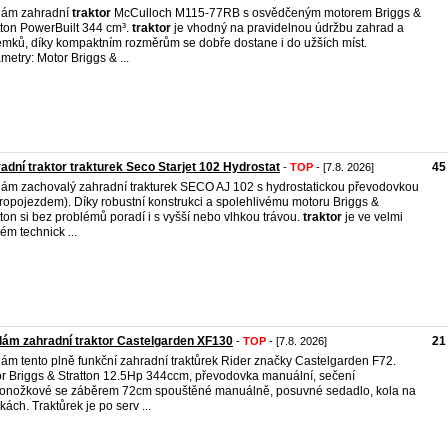
dám zahradní
traktor
McCulloch M115-77RB s osvědčeným motorem Briggs &
tton PowerBuilt 344 cm³.
traktor
je vhodný na pravidelnou údržbu zahrad a
mků, díky kompaktním rozměrům se dobře dostane i do užších míst.
metry: Motor Briggs & ...
adní traktor trakturek Seco Starjet 102 Hydrostat
45
-
TOP
- [7.8. 2026]
ám zachovalý zahradní trakturek SECO AJ 102 s hydrostatickou převodovkou
ropojezdem). Díky robustní konstrukci a spolehlivému motoru Briggs &
tton si bez problémů poradí i s vyšší nebo vlhkou trávou.
traktor
je ve velmi
ém technick ...
ám zahradní traktor Castelgarden XF130
21
-
TOP
- [7.8. 2026]
ám tento plně funkční zahradní traktůrek Rider značky Castelgarden F72.
r Briggs & Stratton 12.5Hp 344ccm, převodovka manuální, sečení
onožkové se záběrem 72cm spouštěné manuálně, posuvné sedadlo, kola na
skách. Traktůrek je po serv ...