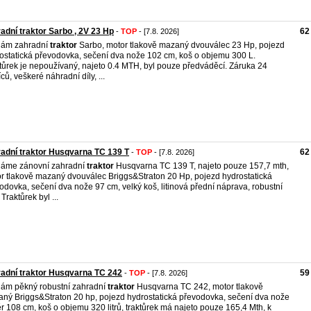
adní traktor Sarbo , 2V 23 Hp
62
-
TOP
- [7.8. 2026]
dám zahradní
traktor
Sarbo, motor tlakově mazaný dvouválec 23 Hp, pojezd
ostatická převodovka, sečení dva nože 102 cm, koš o objemu 300 L.
tůrek je nepoužívaný, najeto 0.4 MTH, byl pouze předváděcí. Záruka 24
ců, veškeré náhradní díly, ...
adní traktor Husqvarna TC 139 T
62
-
TOP
- [7.8. 2026]
áme zánovní zahradní
traktor
Husqvarna TC 139 T, najeto pouze 157,7 mth,
r tlakově mazaný dvouválec Briggs&Straton 20 Hp, pojezd hydrostatická
odovka, sečení dva nože 97 cm, velký koš, litinová přední náprava, robustní
Traktůrek byl ...
adní traktor Husqvarna TC 242
59
-
TOP
- [7.8. 2026]
ám pěkný robustní zahradní
traktor
Husqvarna TC 242, motor tlakově
ný Briggs&Straton 20 hp, pojezd hydrostatická převodovka, sečení dva nože
r 108 cm, koš o objemu 320 litrů, traktůrek má najeto pouze 165,4 Mth, k