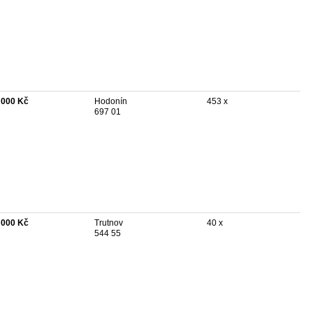
 000 Kč
Hodonín
453 x
697 01
 000 Kč
Trutnov
40 x
544 55