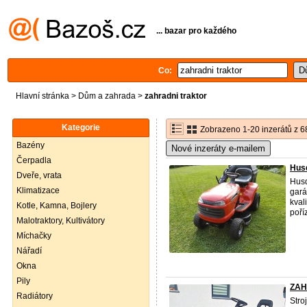
... bazar pro každého
Co:
Hlavní stránka
>
Dům a zahrada
>
zahradni traktor
Kategorie
Zobrazeno 1-20 inzerátů z 6
Bazény
Nové inzeráty e-mailem
Čerpadla
Husq
Dveře, vrata
Husq
Klimatizace
gará
kval
Kotle, Kamna, Bojlery
poří
Malotraktory, Kultivátory
Míchačky
Nářadí
Okna
Pily
ZAH
Radiátory
Stro