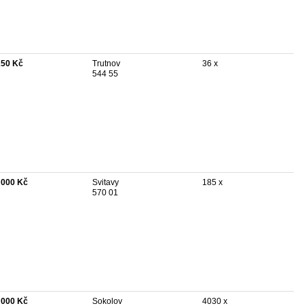
250 Kč
Trutnov
36 x
544 55
 000 Kč
Svitavy
185 x
570 01
 000 Kč
Sokolov
4030 x