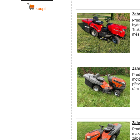
koupit
Zahr
Pro
hydr
Trak
měsí
Zahr
Prod
moto
přev
rám. 
Zahr
Prod
maza
zábě