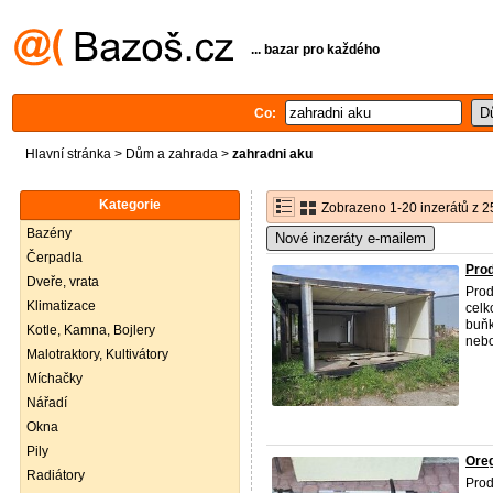
... bazar pro každého
Co:
Hlavní stránka
>
Dům a zahrada
>
zahradni aku
Kategorie
Zobrazeno 1-20 inzerátů z 2
Bazény
Nové inzeráty e-mailem
Čerpadla
Prod
Dveře, vrata
Prod
Klimatizace
celk
buňk
Kotle, Kamna, Bojlery
nebo
Malotraktory, Kultivátory
Míchačky
Nářadí
Okna
Pily
Oreg
Radiátory
Prod