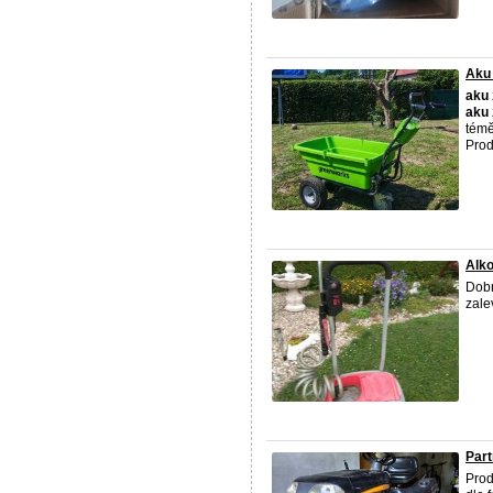
Aku 
aku
aku
témě
Prod
Alko
Dob
zale
Par
Prod