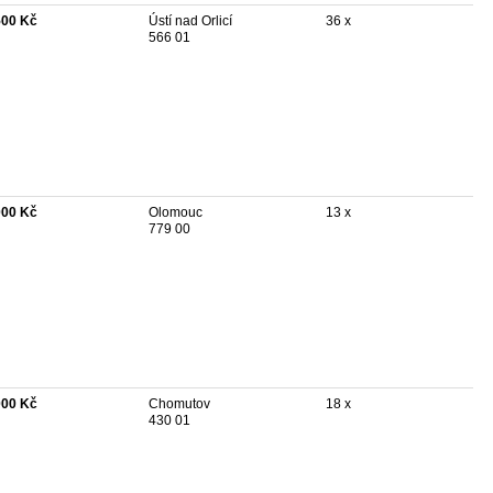
500 Kč
Ústí nad Orlicí
36 x
566 01
000 Kč
Olomouc
13 x
779 00
000 Kč
Chomutov
18 x
430 01