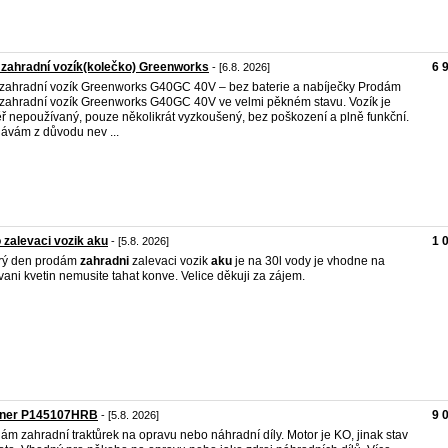
zahradní vozík(kolečko) Greenworks
6 
- [6.8. 2026]
zahradní vozík Greenworks G40GC 40V – bez baterie a nabíječky Prodám
zahradní vozík Greenworks G40GC 40V ve velmi pěkném stavu. Vozík je
ř nepoužívaný, pouze několikrát vyzkoušený, bez poškození a plně funkční.
ávám z důvodu nev ...
 zalevaci vozik aku
1 
- [5.8. 2026]
rý den prodám
zahradni
zalevaci vozik
aku
je na 30l vody je vhodne na
vani kvetin nemusite tahat konve. Velice děkuji za zájem.
tner P145107HRB
9 
- [5.8. 2026]
ám zahradní traktůrek na opravu nebo náhradní díly. Motor je KO, jinak stav