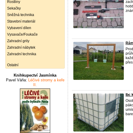
Rostliny
zach
hobb
Sekačky
znám
Sněžná technika
Stavební materiál
Vybavení dílen
Vysavače/Foukače
Zahradní grily
Rám
Zahradní nábytek
Prod
průř
Zahradní technika
každ
přes
Ostatní
Knihkupectví Jasmínka
Pavel Váňa:
Léčivé stromy a keře
II.
Ibc 
Osob
páko
umís
barel