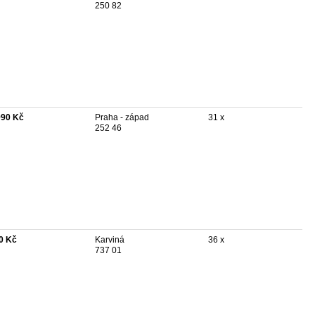
250 82
990 Kč
Praha - západ
31 x
252 46
0 Kč
Karviná
36 x
737 01