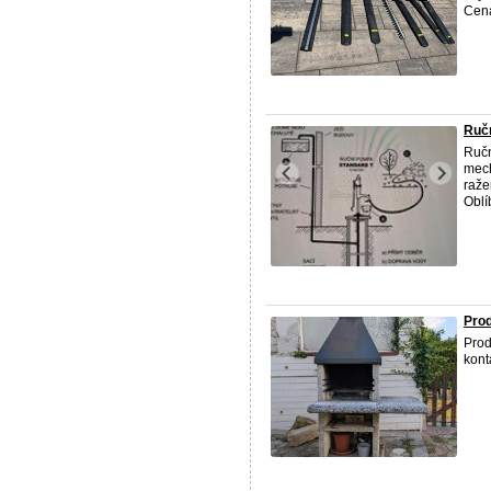
Cena
Ruč
Ručn
mech
raže
Oblí
Prod
Prod
kont