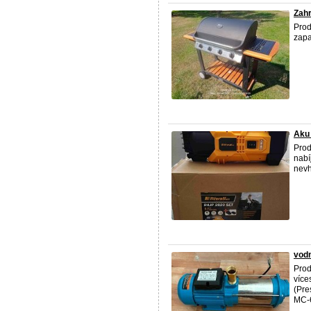
Zahr
Prod
zapa
Aku 
Pro
nabí
nevh
vodn
Prod
více
(Pre
MC-6