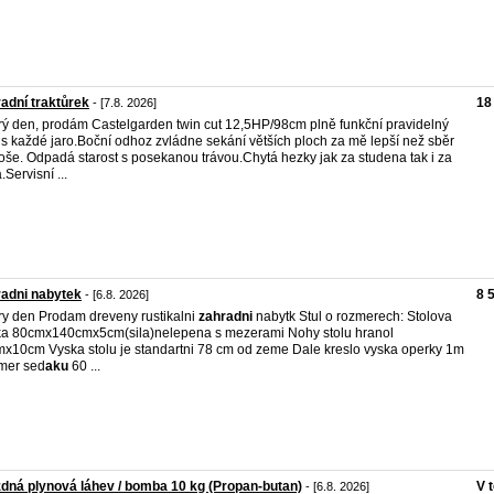
adní traktůrek
18
- [7.8. 2026]
ý den, prodám Castelgarden twin cut 12,5HP/98cm plně funkční pravidelný
is každé jaro.Boční odhoz zvládne sekání větších ploch za mě lepší než sběr
oše. Odpadá starost s posekanou trávou.Chytá hezky jak za studena tak i za
.Servisní ...
adni nabytek
8 
- [6.8. 2026]
y den Prodam dreveny rustikalni
zahradni
nabytk Stul o rozmerech: Stolova
a 80cmx140cmx5cm(sila)nelepena s mezerami Nohy stolu hranol
x10cm Vyska stolu je standartni 78 cm od zeme Dale kreslo vyska operky 1m
mer sed
aku
60 ...
dná plynová láhev / bomba 10 kg (Propan-butan)
V 
- [6.8. 2026]