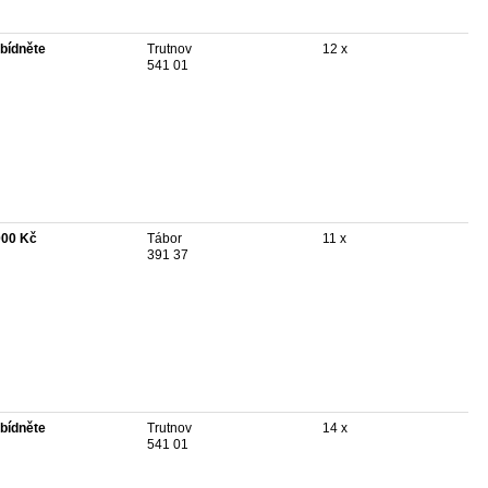
bídněte
Trutnov
12 x
541 01
000 Kč
Tábor
11 x
391 37
bídněte
Trutnov
14 x
541 01