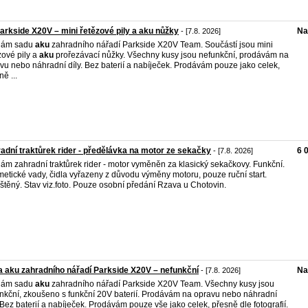
arkside X20V – mini řetězové pily a aku nůžky
Na
- [7.8. 2026]
dám sadu
aku
zahradního nářadí Parkside X20V Team. Součástí jsou mini
zové pily a
aku
prořezávací nůžky. Všechny kusy jsou nefunkční, prodávám na
vu nebo náhradní díly. Bez baterií a nabíječek. Prodávám pouze jako celek,
ě ...
adní traktůrek rider - předělávka na motor ze sekačky
6 
- [7.8. 2026]
ám zahradní traktůrek rider - motor vyměněn za klasický sekačkovy. Funkční.
etické vady, čidla vyřazeny z důvodu výměny motoru, pouze ruční start.
štěný. Stav viz.foto. Pouze osobní předání Rzava u Chotovin.
 aku zahradního nářadí Parkside X20V – nefunkční
Na
- [7.8. 2026]
dám sadu
aku
zahradního nářadí Parkside X20V Team. Všechny kusy jsou
nkční, zkoušeno s funkční 20V baterií. Prodávám na opravu nebo náhradní
. Bez baterií a nabíječek. Prodávám pouze vše jako celek, přesně dle fotografií.