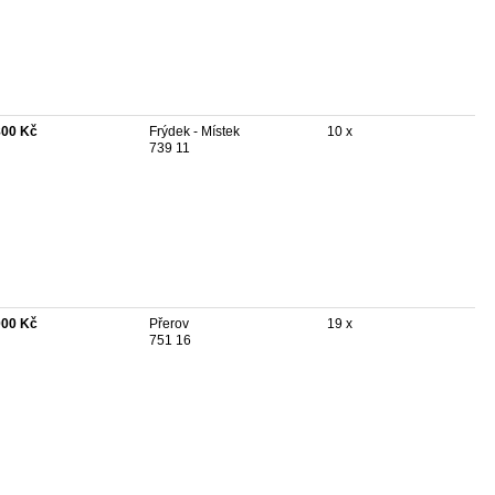
800 Kč
Frýdek - Místek
10 x
739 11
000 Kč
Přerov
19 x
751 16