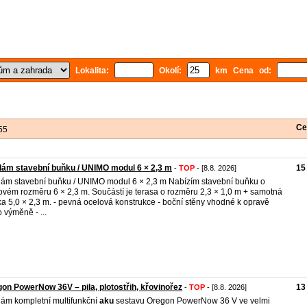
Lokalita:
Okolí:
km Cena od:
Ce
55
ám stavební buňku / UNIMO modul 6 × 2,3 m
15
-
TOP
- [8.8. 2026]
ám stavební buňku / UNIMO modul 6 × 2,3 m Nabízím stavební buňku o
ovém rozměru 6 × 2,3 m. Součástí je terasa o rozměru 2,3 × 1,0 m + samotná
a 5,0 × 2,3 m. - pevná ocelová konstrukce - boční stěny vhodné k opravě
 výměně - ...
on PowerNow 36V – pila, plotostřih, křovinořez
13
-
TOP
- [8.8. 2026]
ám kompletní multifunkční
aku
sestavu Oregon PowerNow 36 V ve velmi