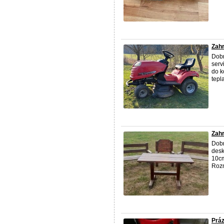
Zahr
Dobr
serv
do k
tepla
Zahr
Dobr
desk
10cm
Roz
Práz