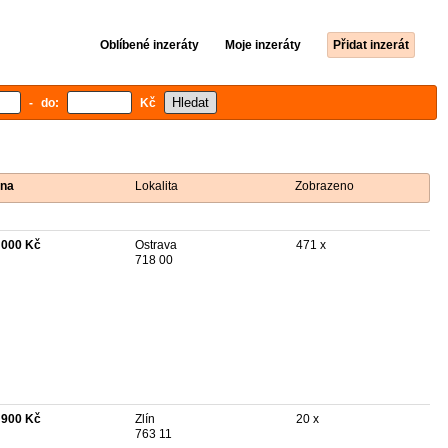
Oblíbené inzeráty
Moje inzeráty
Přidat inzerát
- do:
Kč
na
Lokalita
Zobrazeno
 000 Kč
Ostrava
471 x
718 00
 900 Kč
Zlín
20 x
763 11