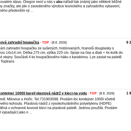
ovalém stavu. Oregon není u nás v
aku
nářadí tak známý jako některé běžné
y značky, ale jde o zavedeného výrobce lesnického a zahradního vybavení,
ého především vý ...
ová zahradní houpačka
9 
-
TOP
- [8.8. 2026]
ám zahradní houpačku ze sušených, hoblovaných, hranolů douglasky o
ezu 14x14 cm. Délka 275 cm, výška 225 cm. Spoje na čep a dlab + 4x kolík do
é stojny. Součástí 4 ks houpačkového háku s karabinou. Lze zaslat na paletě
 Toptrans
kontejner 1000l/ barel/ plastová nádrž v kleci-na vodu
1 
-
TOP
- [8.8. 2026]
ně: Milovice u Hořic. Tel.731903098. Prodám ibc kontejner 1000l včetně
vého kohoutu. Plastová nádrž z vysokohustotního polyetylenu (HDPE)
těná v ochranné kovové kleci na plastové paletě. Jednou použitá. Prodám
 vypadající jako n ...