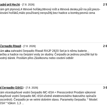
adní gril Hecht
2 
- [7.8. 2026]
ám gril plynový,4 litinové hořáky,litinový rošt a litinová deska,půl na půl,piezo-
lování hořáků,málo používaný,nevyužitý,bez hadice a bomby,pevná cena
čerpadlo Riwall
2 
- [7.8. 2026]
dám
aku
zahradní čerpadlo Riwall RAJP 2820 Set je k němu baterie ,
ječka a hadice na čerpání vody ze studny. Čerpadlo je jednou použité byl to
odný dárek. Posílám přes Zásilkovnu nebo osobní odběr
í čerpadlo (1641)
3 
- [7.8. 2026]
ám vícestupňové vodní čerpadlo MC-6SA + Presscontrol Prodám výkonné
stupňové vodní čerpadlo MC-6SA včetně elektronického tlakového spínače
sscontrol). Čerpadlo je ve velmi dobrém stavu. Parametry čerpadla: * Model:
SA * Výkon: 1,3 ...