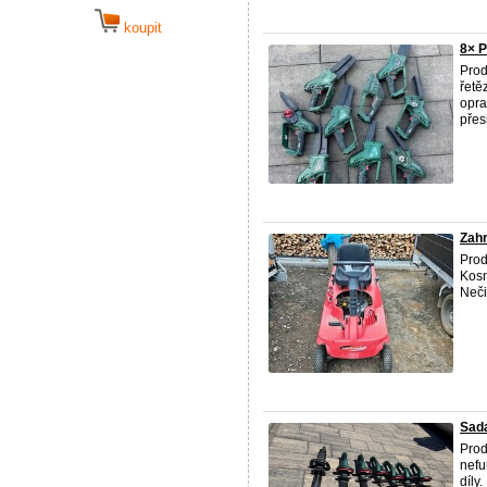
koupit
8× P
Pro
řetě
opra
přesn
Zahr
Prod
Kosm
Neči
Sada
Pro
nefu
díly