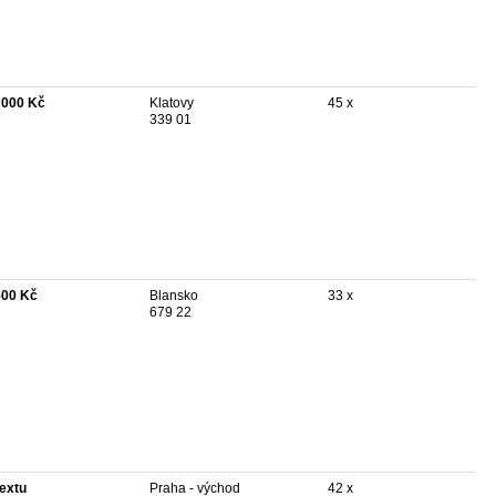
 000 Kč
Klatovy
45 x
339 01
500 Kč
Blansko
33 x
679 22
textu
Praha - východ
42 x