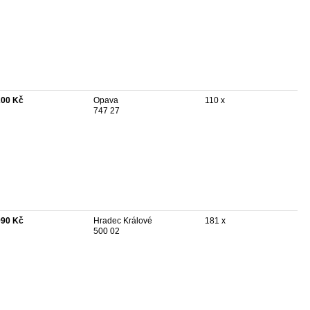
200 Kč
Opava
110 x
747 27
990 Kč
Hradec Králové
181 x
500 02