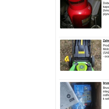
Dobr
kapa
(hmo
plyn
Zahr
Prod
Moto
(SAE
- oce
bru
Brus
inte
ostř
k se