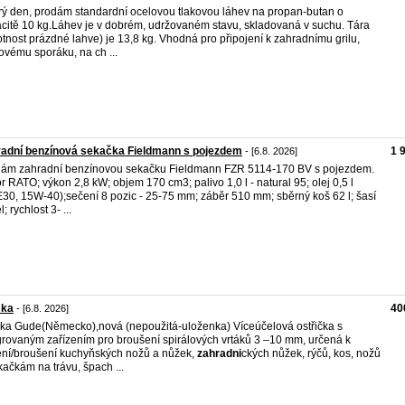
ý den, prodám standardní ocelovou tlakovou láhev na propan-butan o
citě 10 kg.Láhev je v dobrém, udržovaném stavu, skladovaná v suchu. Tára
tnost prázdné lahve) je 13,8 kg. Vhodná pro připojení k zahradnímu grilu,
ovému sporáku, na ch ...
adní benzínová sekačka Fieldmann s pojezdem
1 
- [6.8. 2026]
ám zahradní benzínovou sekačku Fieldmann FZR 5114-170 BV s pojezdem.
r RATO; výkon 2,8 kW; objem 170 cm3; palivo 1,0 l - natural 95; olej 0,5 l
30, 15W-40);sečení 8 pozic - 25-75 mm; záběr 510 mm; sběrný koš 62 l; šasí
l; rychlost 3- ...
ska
40
- [6.8. 2026]
ka Gude(Německo),nová (nepoužitá-uloženka) Víceúčelová ostřička s
grovaným zařízením pro broušení spirálových vrtáků 3 –10 mm, určená k
ení/broušení kuchyňských nožů a nůžek,
zahradni
ckých nůžek, rýčů, kos, nožů
kačkám na trávu, špach ...