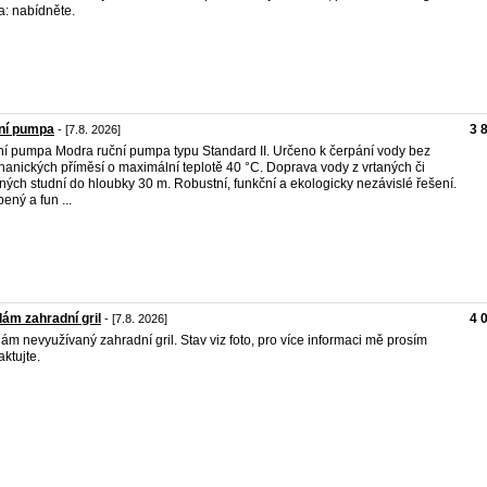
: nabídněte.
ní pumpa
3 
- [7.8. 2026]
í pumpa Modra ruční pumpa typu Standard II. Určeno k čerpání vody bez
anických příměsí o maximální teplotě 40 °C. Doprava vody z vrtaných či
ných studní do hloubky 30 m. Robustní, funkční a ekologicky nezávislé řešení.
bený a fun ...
ám zahradní gril
4 
- [7.8. 2026]
ám nevyužívaný zahradní gril. Stav viz foto, pro více informaci mě prosím
aktujte.