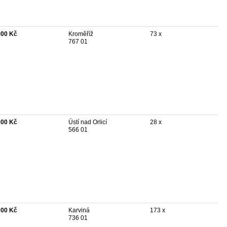
900 Kč
Kroměříž
73 x
767 01
000 Kč
Ústí nad Orlicí
28 x
566 01
000 Kč
Karviná
173 x
736 01