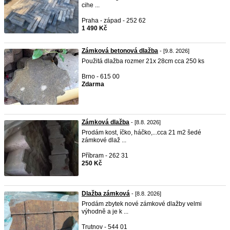
cihe ...
Praha - západ - 252 62
1 490 Kč
Zámková betonová dlažba
- [9.8. 2026]
Použitá dlažba rozmer 21x 28cm cca 250 ks
Brno - 615 00
Zdarma
Zámková dlažba
- [8.8. 2026]
Prodám kost, íčko, háčko,...cca 21 m2 šedé
zámkové dlaž ...
Příbram - 262 31
250 Kč
Dlažba zámková
- [8.8. 2026]
Prodám zbytek nové zámkové dlažby velmi
výhodně a je k ...
Trutnov - 544 01