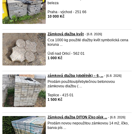
beleza
Praha - východ - 251 66
10 000 Kč
Zámková dlažba květ
- [6.8. 2026]
Cca 1000 kg použité dlažby květ symbolická cena
koruna ...
Ústí nad Orlicí - 562 01
1 000 Kč
zámková dlažba (obdélník) – 6, ...
- [6.8. 2026]
Prodám použitou/přebytečnou betonovou
zámkovou dlažbu ( ...
Teplice - 415 01
1 500 Kč
Zámková dlažba DITON íčko písk ...
- [6.8. 2026]
Prodám novou nepoužitou zámkovou 14 m2, íčko,
barva pís ...