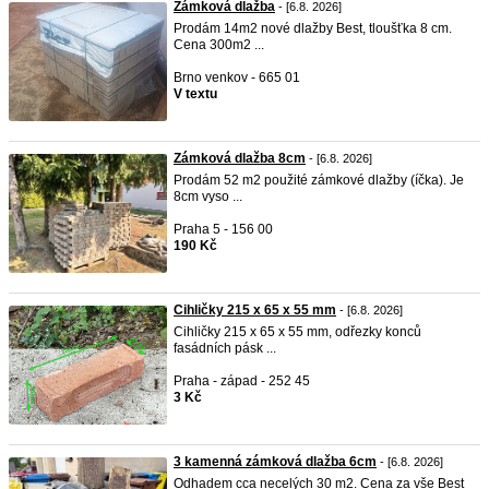
Zámková dlažba
- [6.8. 2026]
Prodám 14m2 nové dlažby Best, tloušťka 8 cm.
Cena 300m2 ...
Brno venkov - 665 01
V textu
Zámková dlažba 8cm
- [6.8. 2026]
Prodám 52 m2 použité zámkové dlažby (íčka). Je
8cm vyso ...
Praha 5 - 156 00
190 Kč
Cihličky 215 x 65 x 55 mm
- [6.8. 2026]
Cihličky 215 x 65 x 55 mm, odřezky konců
fasádních pásk ...
Praha - západ - 252 45
3 Kč
3 kamenná zámková dlažba 6cm
- [6.8. 2026]
Odhadem cca necelých 30 m2. Cena za vše Best