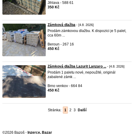
Jihlava - 588 61
350 Kč
Zámková dlažba
- [4.8. 2026]
Prodám zámkovou dlažbu. K dispozici je 5 palet,
cca 60m ...
Beroun - 267 16
450 Kč
Zámková dlažba Lazurit Lanzaro ...
- [4.8. 2026]
Prodám 1 paletu nové, nepoužité, originál
zabalené zámk ...
Brno venkov - 664 84
450 Kč
Stránka:
1
2
3
Další
©2026 Bazoš -
Inzerce, Bazar