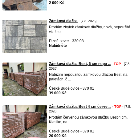
2 000 Kč
Zámková dlažba
- [7.8. 2026]
Prodám zbytek zámkové dlažby, nová, nepoužitá
viz foto. ...
Plzeň-sever - 330 08
Nabídněte
Zámková dlažba Best, 6 cm nepo ...
-
TOP
- [7.8.
2026]
Nabízím nepoužitou zámkovou dlažbu Best, na
paletách, č ...
České Budějovice - 370 01
39 000 Kč
Zámková dlažba Best 4 cm červe ...
-
TOP
- [7.8.
2026]
Prodám červenou zámkovou dlažbu Best 4 cm,
Klasiko, na ...
České Budějovice - 370 01
20 000 Kč