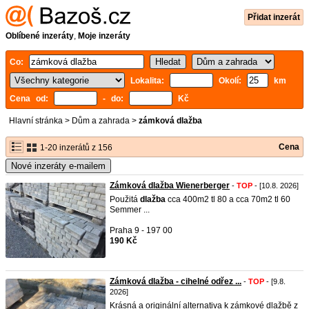
Přidat inzerát
Oblíbené inzeráty
,
Moje inzeráty
Co:
Lokalita:
Okolí:
km
Cena od:
- do:
Kč
Hlavní stránka
>
Dům a zahrada
>
zámková dlažba
Cena
1-20 inzerátů z 156
Nové inzeráty e-mailem
Zámková dlažba Wienerberger
-
TOP
- [10.8. 2026]
Použitá
dlažba
cca 400m2 tl 80 a cca 70m2 tl 60
Semmer ...
Praha 9 - 197 00
190 Kč
Zámková dlažba - cihelné odřez ...
-
TOP
- [9.8.
2026]
Krásná a originální alternativa k zámkové dlažbě z