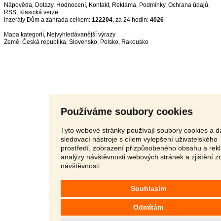
Nápověda
,
Dotazy
,
Hodnocení
,
Kontakt
,
Reklama
,
Podmínky
,
Ochrana údajů
,
RSS
,
Inzeráty Dům a zahrada celkem:
122204
, za 24 hodin:
4026
Mapa kategorií
,
Nejvyhledávanější výrazy
Země:
Česká republika
,
Slovensko
,
Polsko
,
Rakousko
Používáme soubory cookies
Tyto webové stránky používají soubory cookies a da
sledovací nástroje s cílem vylepšení uživatelského
prostředí, zobrazení přizpůsobeného obsahu a rek
analýzy návštěvnosti webových stránek a zjištění z
návštěvnosti.
Souhlasím
Odmítám