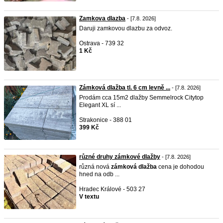
Zamkova dlazba
- [7.8. 2026]
Daruji zamkovou dlazbu za odvoz.
Ostrava - 739 32
1 Kč
Zámková dlažba tl. 6 cm levně ...
- [7.8. 2026]
Prodám cca 15m2 dlažby Semmelrock Citytop
Elegant XL sí ...
Strakonice - 388 01
399 Kč
různé druhy zámkové dlažby
- [7.8. 2026]
různá nová
zámková
dlažba
cena je dohodou
hned na odb ...
Hradec Králové - 503 27
V textu