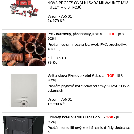
NOVÁ PROFESIONÁLNÍ SADA MILWAUKEE M18
FUEL™ – 6 STROJŮ ...
Vsetín - 755 01
24 079 Kč
PVC tvarovky, přechodky, kolen ...
-
TOP
- [8.8.
2026]
Prodám větší množství tvarovek PVC, přechodky,
kolena, ...
Zlín - 760 01
75 Kč
Velká sleva Plynové kotel Adax ...
-
TOP
- [8.8.
2026]
Prodám plynové kotle Adax od firmy KOVARSON o
výkonech ...
Vsetín - 755 01
19 990 Kč
Litinový kotel Viadrus U22 Eco ...
-
TOP
- [8.8.
2026]
Prodám tento litinový kotel 5. emisní třídy. Jedná se
o ...