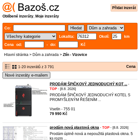
Přidat inzerát
Oblíbené inzeráty
,
Moje inzeráty
Co:
Lokalita:
Okolí:
km
Cena od:
- do:
Kč
Hlavní stránka
>
Dům a zahrada
>
Zlín - Vizovice
Cena
1-20 inzerátů z 3 791
Nové inzeráty e-mailem
PRODÁM ŠPIČKOVÝ JEDNODUCHÝ KOT ...
-
TOP
- [8.8. 2026]
PRODÁM ŠPIČKOVÝ JEDNODUCHÝ KOTEL S
PROMYŠLENÝM ŘEŠENÍM ...
Vsetín - 755 01
79 990 Kč
prodám nová plastová okna
-
TOP
- [8.8. 2026]
Prodám úplně nová a nepoužitá plastová okna. 5
ks rozm ...