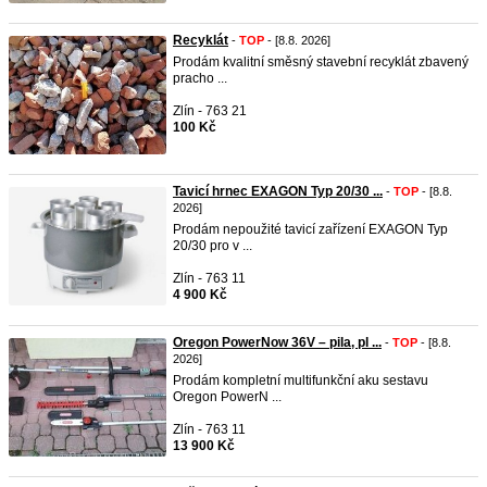
Recyklát
-
TOP
- [8.8. 2026]
Prodám kvalitní směsný stavební recyklát zbavený
pracho ...
Zlín - 763 21
100 Kč
Tavicí hrnec EXAGON Typ 20/30 ...
-
TOP
- [8.8.
2026]
Prodám nepoužité tavicí zařízení EXAGON Typ
20/30 pro v ...
Zlín - 763 11
4 900 Kč
Oregon PowerNow 36V – pila, pl ...
-
TOP
- [8.8.
2026]
Prodám kompletní multifunkční aku sestavu
Oregon PowerN ...
Zlín - 763 11
13 900 Kč