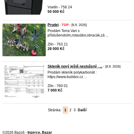
Vsetín - 756 24
50 000 Kč
Prodej
-
TOP
- [8.8. 2026]
Prodám Terra Vari s
příslušenstvím,rotavátor,obracák,zá ...
Zlín - 763 21
28 000 Kč
Skleník nový ještě nesložený , ...
- [8.8. 2026]
Prodám skleník polykarbonát :
https://www.buildex.cz ...
Zlín - 760 01
7 000 Kč
Stránka:
1
2
3
Další
©2026 Bazoš -
Inzerce, Bazar