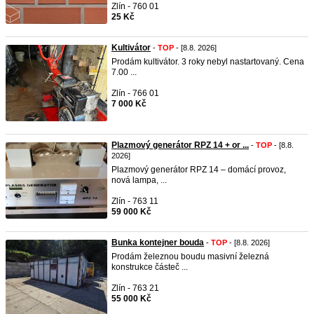
Zlín - 760 01
25 Kč
Kultivátor
-
TOP
- [8.8. 2026]
Prodám kultivátor. 3 roky nebyl nastartovaný. Cena
7.00 ...
Zlín - 766 01
7 000 Kč
Plazmový generátor RPZ 14 + or ...
-
TOP
- [8.8.
2026]
Plazmový generátor RPZ 14 – domácí provoz,
nová lampa, ...
Zlín - 763 11
59 000 Kč
Bunka kontejner bouda
-
TOP
- [8.8. 2026]
Prodám železnou boudu masivní železná
konstrukce částeč ...
Zlín - 763 21
55 000 Kč