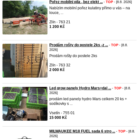
Pořez mobilní pila , bez elekt ...
-
TOP
- [8.8. 2026]
Nabízím mobilní pořez kulatiny přímo u vás – na
louce, ...
Zlín - 763 21
1 200 Kč
Prodám rošty do postele 2ks -z ...
-
TOP
- [8.8.
2026]
Prodám rošty do postele 2ks
Zlín - 763 32
2 000 Kč
Led grow panely Hydro Mars+dal ...
-
TOP
- [8.8.
2026]
prodám led panely hydro Mars celkem 20 ks +
sodíkovky s ...
Vsetín - 755 01
15 000 Kč
MILWAUKEE M18 FUEL sada 6 stro ...
-
TOP
- [8.8.
2026]