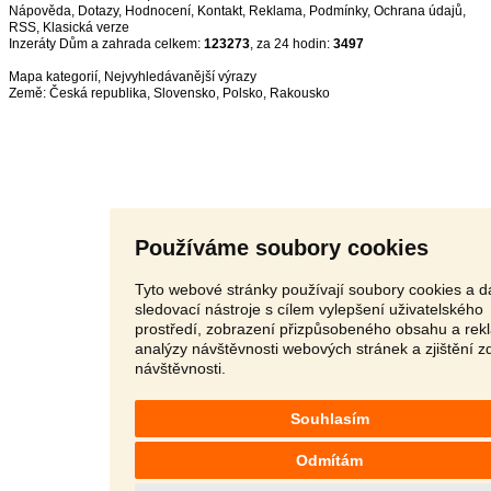
Nápověda
,
Dotazy
,
Hodnocení
,
Kontakt
,
Reklama
,
Podmínky
,
Ochrana údajů
,
RSS
,
Inzeráty Dům a zahrada celkem:
123273
, za 24 hodin:
3497
Mapa kategorií
,
Nejvyhledávanější výrazy
Země:
Česká republika
,
Slovensko
,
Polsko
,
Rakousko
Používáme soubory cookies
Tyto webové stránky používají soubory cookies a da
sledovací nástroje s cílem vylepšení uživatelského
prostředí, zobrazení přizpůsobeného obsahu a rek
analýzy návštěvnosti webových stránek a zjištění z
návštěvnosti.
Souhlasím
Odmítám