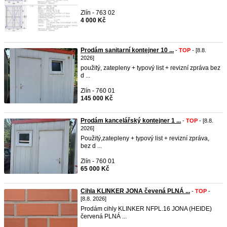
Zlín - 763 02
4 000 Kč
Prodám sanitarní kontejner 10 ...
-
TOP
- [8.8.
2026]
použitý, zatepleny + typový list + revizní zpráva bez
d ...
Zlín - 760 01
145 000 Kč
Prodám kancelářský kontejner 1 ...
-
TOP
- [8.8.
2026]
Použitý,zatepleny + typový list + revizní zpráva,
bez d ...
Zlín - 760 01
65 000 Kč
Cihla KLINKER JONA čevená PLNÁ ...
-
TOP
-
[8.8. 2026]
Prodám cihly KLINKER NFPL.16 JONA (HEIDE)
červená PLNÁ ...