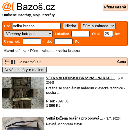
Přidat inzerát
Oblíbené inzeráty
,
Moje inzeráty
Co:
Lokalita:
Okolí:
km
Cena od:
- do:
Kč
Hlavní stránka
>
Dům a zahrada
>
velka brasna
Cena
1-2 inzerátů z 2
Nové inzeráty e-mailem
VELKÁ VOJENSKÁ BRAŠNA - NÁŘADÍ ...
- [7.8.
2026]
Brašna se speciálním nářadím k letecké technice -
pochá ...
Písek - 397 01
1 800 Kč
Velká kožená brašna pro opravá ...
- [9.7. 2026]
Pevná, v dobrém stavu