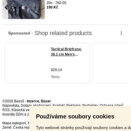
Zlín - 760 05
190 Kč
©2026 Bazoš -
Inzerce, Bazar
Nápověda
,
Dotazy
,
Hodnocení
,
Kontakt
,
Reklama
,
Podmínky
,
Ochrana údajů
,
RSS
,
Inzeráty Dům a zahrada celkem:
123816
, za 24 hodin:
3690
Používáme soubory cookies
Mapa kategorií
,
Nejvyhledávanější výrazy
Tyto webové stránky používají soubory cookies a da
Země:
Česká republika
,
Slovensko
,
Polsko
,
Rakousko