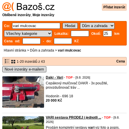
Přidat inzerát
Oblíbené inzeráty
,
Moje inzeráty
Co:
Lokalita:
Okolí:
km
Cena od:
- do:
Kč
Hlavní stránka
>
Dům a zahrada
>
vari mulcovac
Cena
1-20 inzerátů z 43
Nové inzeráty e-mailem
Dakr - Vari
-
TOP
- [9.8. 2026]
Cepákový mulčovač DAKR - 3x použité,
provzdušnovač tráv ...
Hodonín - 696 18
20 000 Kč
VARI sestava PRODEJ i jednotli ...
-
TOP
- [9.8.
2026]
Prodám kompletní sestavu
vari
viz foto a popis,