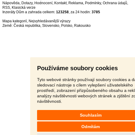
Nápověda
,
Dotazy
,
Hodnocení
,
Kontakt
,
Reklama
,
Podmínky
,
Ochrana údajů
,
RSS
,
Inzeráty Dům a zahrada celkem:
123258
, za 24 hodin:
3785
Mapa kategorií
,
Nejvyhledávanější výrazy
Země:
Česká republika
,
Slovensko
,
Polsko
,
Rakousko
Používáme soubory cookies
Tyto webové stránky používají soubory cookies a da
sledovací nástroje s cílem vylepšení uživatelského
prostředí, zobrazení přizpůsobeného obsahu a rek
analýzy návštěvnosti webových stránek a zjištění z
návštěvnosti.
Souhlasím
Odmítám