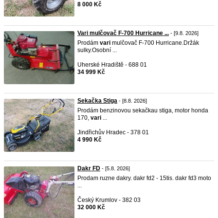
8 000 Kč
Vari mulčovač F-700 Hurricane ...
- [9.8. 2026]
Prodám
vari
mulčovač F-700 Hurricane.Držák
sulky.Osobní ...
Uherské Hradiště - 688 01
34 999 Kč
Sekačka Stiga
- [8.8. 2026]
Prodám benzinovou sekačkau stiga, motor honda
170,
vari
...
Jindřichův Hradec - 378 01
4 990 Kč
Dakr FD
- [5.8. 2026]
Prodam ruzne dakry. dakr fd2 - 15tis. dakr fd3 moto
...
Český Krumlov - 382 03
32 000 Kč