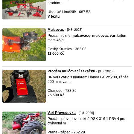
prodám ...
Uherské Hradiště - 687 53
V textu
Mulcovac
- [9.8. 2026]
Prodam ruzne
mulcovac
e.
mulcovac
vari
tajfun
mam 45 a ...
Český Krumlov - 382 03
11 000 Kč
Prodám mulčovací sekačku
- [9.8. 2026]
BRAVO
vari
o s motorem Honda GCVx 200, záběr
500 mm, var ...
Olomouc - 783 85
25 500 Kč
Vari Převodovka
- [9.8. 2026]
Prodám převodovou skříň DSK-316.1 PSVN pro
čtyřtaktní m ...
Praha - západ - 252 29