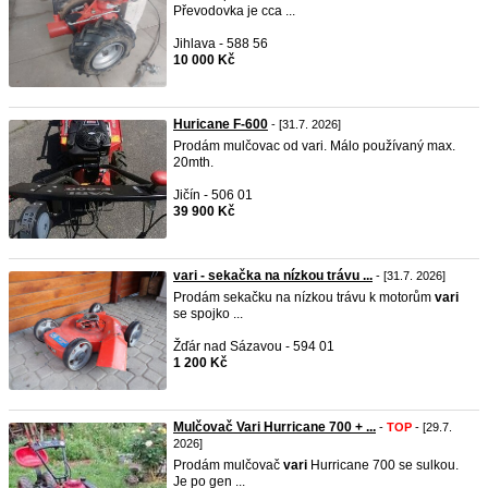
Převodovka je cca ...
Jihlava - 588 56
10 000 Kč
Huricane F-600
- [31.7. 2026]
Prodám mulčovac od vari. Málo používaný max.
20mth.
Jičín - 506 01
39 900 Kč
vari - sekačka na nízkou trávu ...
- [31.7. 2026]
Prodám sekačku na nízkou trávu k motorům
vari
se spojko ...
Žďár nad Sázavou - 594 01
1 200 Kč
Mulčovač Vari Hurricane 700 + ...
-
TOP
- [29.7.
2026]
Prodám mulčovač
vari
Hurricane 700 se sulkou.
Je po gen ...