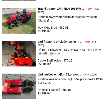
Travní traktor VARI RLH 106 HW ...
-
TOP
- [4.8.
2026]
Prodám nový zahradní traktor s plnou zárukou.
!!Samozř ...
Havlíčkův Brod - 580 01
91 499 Kč
vari Raptor s příslušenstvím m ...
-
TOP
- [4.8.
2026]
UŽ BEZ PŘÍDAVNÉHO VOZIKU PROTO SLEVA!V
případě zájmu ne ...
České Budějovice - 370 12
55 000 Kč
Vari mulčovač tajfun 52,převod ...
- [4.8. 2026]
Prodám
vari
mulčovač Tajfun-52,převodovka DSK-
316 PZ Os ...
Uherské Hradiště - 688 01
21 999 Kč