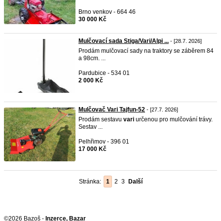
Brno venkov - 664 46
30 000 Kč
Mulčovací sada Stiga/Vari/Alpi ...
- [28.7. 2026]
Prodám mulčovací sady na traktory se záběrem 84
a 98cm. ...
Pardubice - 534 01
2 000 Kč
Mulčovač Vari Tajfun-52
- [27.7. 2026]
Prodám sestavu
vari
určenou pro mulčování trávy.
Sestav ...
Pelhřimov - 396 01
17 000 Kč
Stránka:
1
2
3
Další
©2026 Bazoš -
Inzerce, Bazar