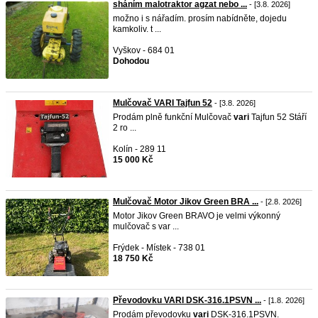
sháním malotraktor agzat nebo ...
- [3.8. 2026]
možno i s nářadím. prosím nabídněte, dojedu
kamkoliv. t ...
Vyškov - 684 01
Dohodou
Mulčovač VARI Tajfun 52
- [3.8. 2026]
Prodám plně funkční Mulčovač
vari
Tajfun 52 Stáří
2 ro ...
Kolín - 289 11
15 000 Kč
Mulčovač Motor Jikov Green BRA ...
- [2.8. 2026]
Motor Jikov Green BRAVO je velmi výkonný
mulčovač s var ...
Frýdek - Místek - 738 01
18 750 Kč
Převodovku VARI DSK-316.1PSVN ...
- [1.8. 2026]
Prodám převodovku
vari
DSK-316.1PSVN.