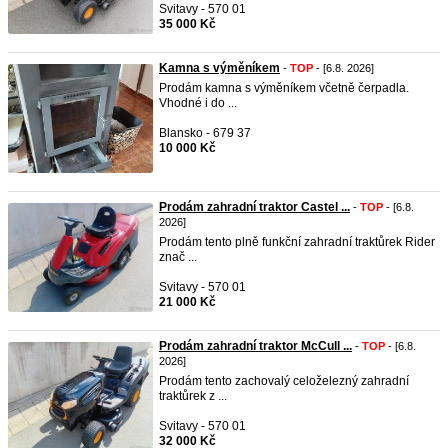
Svitavy - 570 01
35 000 Kč
Kamna s výměníkem
-
TOP
- [6.8. 2026]
Prodám kamna s výměníkem včetně čerpadla.
Vhodné i do ...
Blansko - 679 37
10 000 Kč
Prodám zahradní traktor Castel ...
-
TOP
- [6.8.
2026]
Prodám tento plně funkční zahradní traktůrek Rider
znač ...
Svitavy - 570 01
21 000 Kč
Prodám zahradní traktor McCull ...
-
TOP
- [6.8.
2026]
Prodám tento zachovalý celoželezný zahradní
traktůrek z ...
Svitavy - 570 01
32 000 Kč