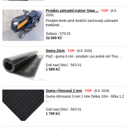
Prodám zahradní traktor Stiga ...
-
TOP
- [6.8.
2026]
Prodám tento plně funkční zachovalý zahradní
traktůrek ...
Svitavy - 570 01
32 000 Kč
Guma 2mm
-
TOP
- [6.8. 2026]
Pryž - guma 6 rolí - prodám i po jedné roli Tlou ...
Ústí nad Orlicí - 563 01
1 589 Kč
Guma rýhovaná 3 mm
-
TOP
- [6.8. 2026]
Guma rýhovaná 3 mm 1 role Délka 10m - šířka 1,2
...
Ústí nad Orlicí - 563 01
1 799 Kč