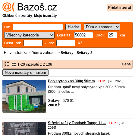
Přidat inzerát
Oblíbené inzeráty
,
Moje inzeráty
Co:
Lokalita:
Okolí:
km
Cena od:
- do:
Kč
Hlavní stránka
>
Dům a zahrada
>
Svitavy - Svitavy 2
Cena
1-20 inzerátů z 2 136
Nové inzeráty e-mailem
Polystyren xps 300g 50mm
-
TOP
- [6.8. 2026]
Prodám úplně nový polystyren xps 300g 50mm
(300m2 celke ...
Svitavy - 570 01
200 Kč
Střešní tašky Tondach Tango 11 ...
-
TOP
- [6.8.
2026]
Prodám 300ks nových střešních tašek