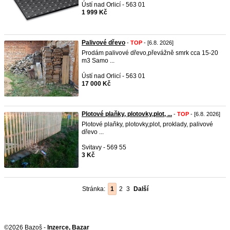
Ústí nad Orlicí - 563 01
1 999 Kč
Palivové dřevo
-
TOP
- [6.8. 2026]
Prodám palivové dřevo,převážně smrk cca 15-20
m3 Samo ...
Ústí nad Orlicí - 563 01
17 000 Kč
Plotové plaňky, plotovky,plot, ...
-
TOP
- [6.8. 2026]
Plotové plaňky, plotovky,plot, proklady, palivové
dřevo ...
Svitavy - 569 55
3 Kč
Stránka:
1
2
3
Další
©2026 Bazoš -
Inzerce, Bazar