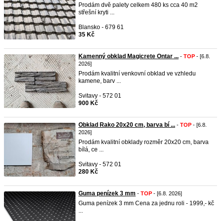
Prodám dvě palety celkem 480 ks cca 40 m2
střešní kryti ...
Blansko - 679 61
35 Kč
Kamenný obklad Magicrete Ontar ...
-
TOP
- [6.8.
2026]
Prodám kvalitní venkovní obklad ve vzhledu
kamene, barv ...
Svitavy - 572 01
900 Kč
Obklad Rako 20x20 cm, barva bí ...
-
TOP
- [6.8.
2026]
Prodám kvalitní obklady rozměr 20x20 cm, barva
bílá, ce ...
Svitavy - 572 01
280 Kč
Guma penízek 3 mm
-
TOP
- [6.8. 2026]
Guma penízek 3 mm Cena za jednu roli - 1999,- kč
...