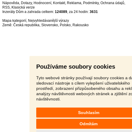
Nápověda
,
Dotazy
,
Hodnocení
,
Kontakt
,
Reklama
,
Podmínky
,
Ochrana údajů
,
RSS
,
Inzeráty Dům a zahrada celkem:
124089
, za 24 hodin:
3631
Mapa kategorií
,
Nejvyhledávanější výrazy
Země:
Česká republika
,
Slovensko
,
Polsko
,
Rakousko
Používáme soubory cookies
Tyto webové stránky používají soubory cookies a da
sledovací nástroje s cílem vylepšení uživatelského
prostředí, zobrazení přizpůsobeného obsahu a rek
analýzy návštěvnosti webových stránek a zjištění z
návštěvnosti.
Souhlasím
Odmítám