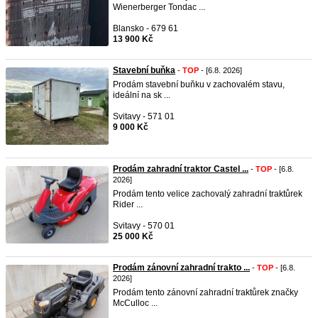
Wienerberger Tondac ...
Blansko - 679 61
13 900 Kč
Stavební buňka
-
TOP
- [6.8. 2026]
Prodám stavební buňku v zachovalém stavu,
ideální na sk ...
Svitavy - 571 01
9 000 Kč
Prodám zahradní traktor Castel ...
-
TOP
- [6.8.
2026]
Prodám tento velice zachovalý zahradní traktůrek
Rider ...
Svitavy - 570 01
25 000 Kč
Prodám zánovní zahradní trakto ...
-
TOP
- [6.8.
2026]
Prodám tento zánovní zahradní traktůrek značky
McCulloc ...