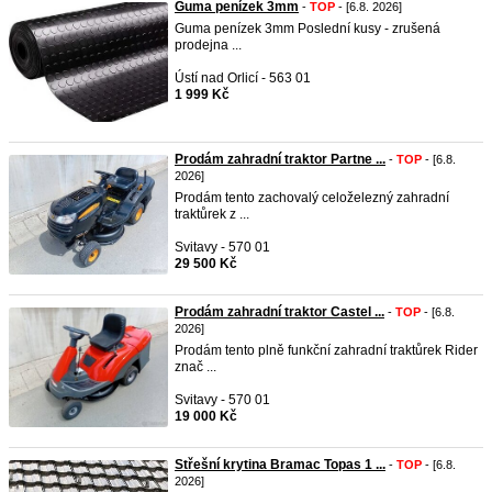
Guma penízek 3mm
-
TOP
- [6.8. 2026]
Guma penízek 3mm Poslední kusy - zrušená
prodejna ...
Ústí nad Orlicí - 563 01
1 999 Kč
Prodám zahradní traktor Partne ...
-
TOP
- [6.8.
2026]
Prodám tento zachovalý celoželezný zahradní
traktůrek z ...
Svitavy - 570 01
29 500 Kč
Prodám zahradní traktor Castel ...
-
TOP
- [6.8.
2026]
Prodám tento plně funkční zahradní traktůrek Rider
znač ...
Svitavy - 570 01
19 000 Kč
Střešní krytina Bramac Topas 1 ...
-
TOP
- [6.8.
2026]