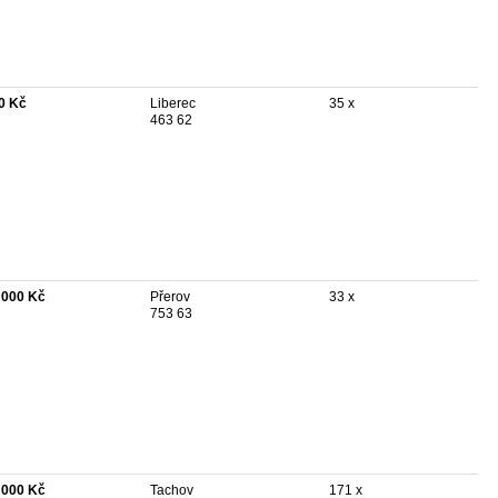
0 Kč
Liberec
35 x
463 62
 000 Kč
Přerov
33 x
753 63
 000 Kč
Tachov
171 x