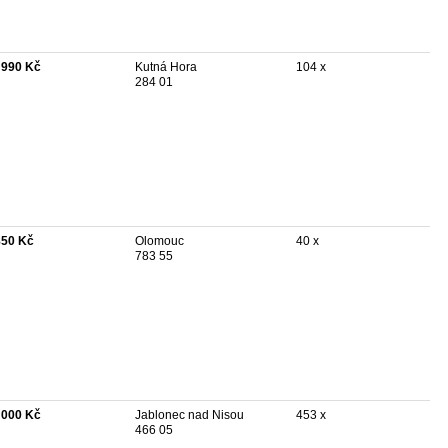
 990 Kč
Kutná Hora
104 x
284 01
850 Kč
Olomouc
40 x
783 55
 000 Kč
Jablonec nad Nisou
453 x
466 05