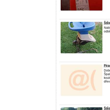
Ště
Nabí
odbě
Pira
Dobr
Špal
koul
dřev
Ště