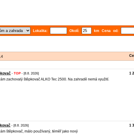
Lokalita:
Okolí:
km Cena od:
Ce
14
pkovač
1 
-
TOP
- [8.8. 2026]
ám zachovalý štěpkovač ALKO Tec 2500. Na zahradě nemá využití.
pkovač
1 
- [8.8. 2026]
ám štěpkovač, málo používaný, téměř jako nový