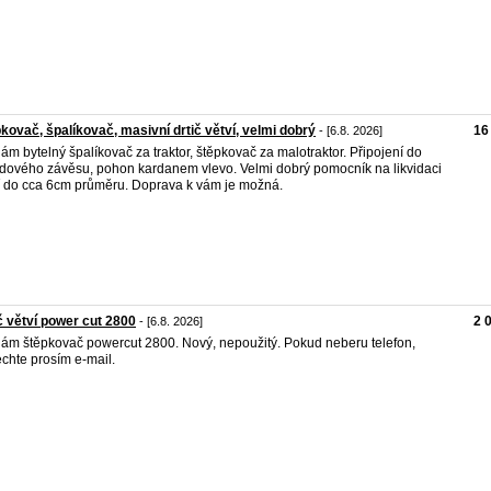
kovač, špalíkovač, masivní drtič větví, velmi dobrý
16
- [6.8. 2026]
ám bytelný špalíkovač za traktor, štěpkovač za malotraktor. Připojení do
odového závěsu, pohon kardanem vlevo. Velmi dobrý pomocník na likvidaci
í do cca 6cm průměru. Doprava k vám je možná.
č větví power cut 2800
2 
- [6.8. 2026]
ám štěpkovač powercut 2800. Nový, nepoužitý. Pokud neberu telefon,
chte prosím e-mail.