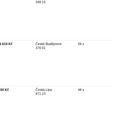
348 15
6 610 Kč
České Budějovice
59 x
370 01
100 Kč
Česká Lípa
48 x
471 23