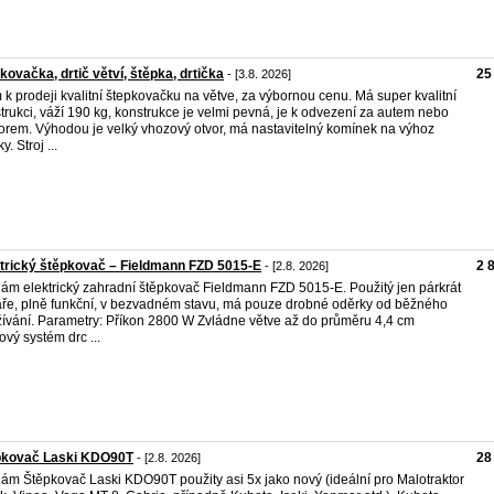
kovačka, drtič větví, štěpka, drtička
25
- [3.8. 2026]
k prodeji kvalitní štepkovačku na větve, za výbornou cenu. Má super kvalitní
trukci, váží 190 kg, konstrukce je velmi pevná, je k odvezení za autem nebo
torem. Výhodou je velký vhozový otvor, má nastavitelný komínek na výhoz
y. Stroj ...
trický štěpkovač – Fieldmann FZD 5015-E
2 
- [2.8. 2026]
ám elektrický zahradní štěpkovač Fieldmann FZD 5015-E. Použitý jen párkrát
aře, plně funkční, v bezvadném stavu, má pouze drobné oděrky od běžného
ívání. Parametry: Příkon 2800 W Zvládne větve až do průměru 4,4 cm
ový systém drc ...
pkovač Laski KDO90T
28
- [2.8. 2026]
ám Štěpkovač Laski KDO90T použity asi 5x jako nový (ideální pro Malotraktor