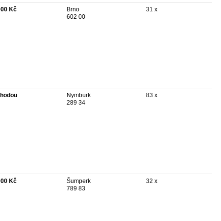
000 Kč
Brno
31 x
602 00
hodou
Nymburk
83 x
289 34
000 Kč
Šumperk
32 x
789 83