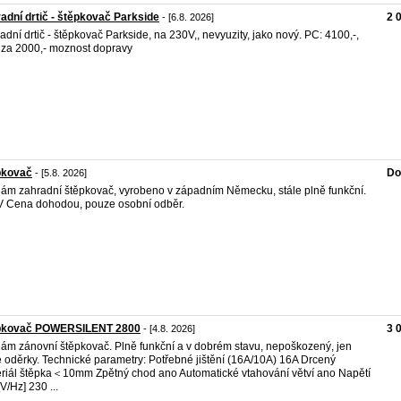
adní drtič - štěpkovač Parkside
2 
- [6.8. 2026]
adní drtič - štěpkovač Parkside, na 230V,, nevyuzity, jako nový. PC: 4100,-,
 za 2000,- moznost dopravy
pkovač
Do
- [5.8. 2026]
ám zahradní štěpkovač, vyrobeno v západním Německu, stále plně funkční.
 Cena dohodou, pouze osobní odběr.
pkovač POWERSILENT 2800
3 
- [4.8. 2026]
ám zánovní štěpkovač. Plně funkční a v dobrém stavu, nepoškozený, jen
 oděrky. Technické parametry: Potřebné jištění (16A/10A) 16A Drcený
riál štěpka＜10mm Zpětný chod ano Automatické vtahování větví ano Napětí
[V/Hz] 230 ...