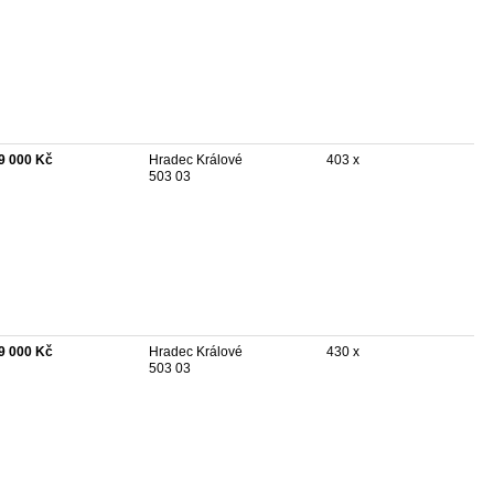
9 000 Kč
Hradec Králové
403 x
503 03
9 000 Kč
Hradec Králové
430 x
503 03