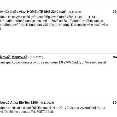
ý nůž drtiče větví HOMELITE SHE 2240 (pár)
28
- [7.8. 2026]
ám 2 ks nových nožů (pár) pro štěpkovač (drtič větví) HOMELITE SHE
.Pravděpodobně pasuje i na jiné nožové drtiče. Případně změřím, pokud
 potřeba ověřit jestli bude pro váš přístroj vhodný. K dispozici více kusů (více
)
íkovač ,štepkovač
Na
- [6.8. 2026]
ám špalíkovač domácí výroby s motorem 1.9 z VW Caddy , . Více info na tel
kovač Atika Bio Tec 2200
60
- [6.8. 2026]
ám z pozůstalosti funkční štěpkovač. Nabízím záruku na vyzkoušení. Cena
kč. Do 50 km dovezu. Tel. 605712218.