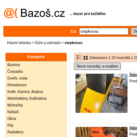
... bazar pro každého
Co:
Hlavní stránka
>
Dům a zahrada
>
stepkovac
Kategorie
Zobrazeno 1-20 inzerátů z 1
Bazény
Nové inzeráty e-mailem
Čerpadla
Ště
Dveře, vrata
Prod
Klimatizace
Kotle, Kamna, Bojlery
Malotraktory, Kultivátory
Míchačky
Nářadí
Okna
Pily
ště
Radiátory
Prod