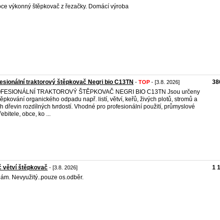
ce výkonný štěpkovač z řezačky. Domácí výroba
esionální traktorový štěpkovač Negri bio C13TN
38
-
TOP
- [3.8. 2026]
FESIONÁLNÍ TRAKTOROVÝ ŠTĚPKOVAČ NEGRI BIO C13TN Jsou určeny
těpkování organického odpadu např. listí, větví, keřů, živých plotů, stromů a
ch dřevin rozdílných tvrdostí. Vhodné pro profesionální použití, průmyslové
ebitele, obce, ko ...
č větví štěpkovač
1 
- [3.8. 2026]
ám. Nevyužitý..pouze os.odběr.