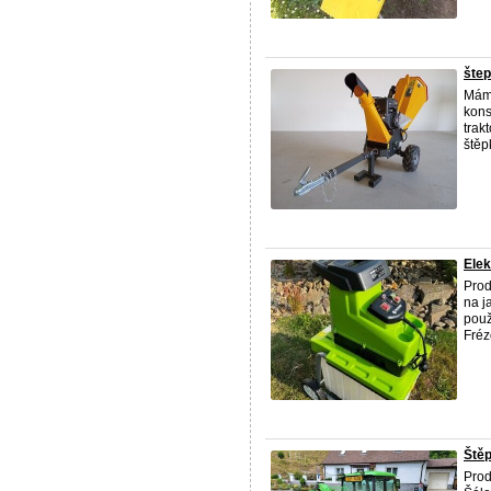
štep
Mám 
kons
trak
štěpk
Elek
Prod
na j
použ
Fréz
Ště
Prod