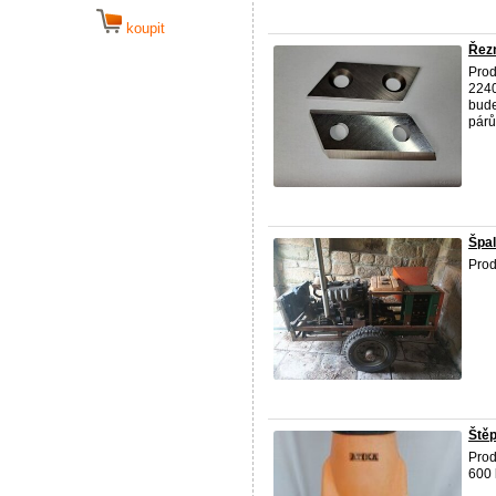
koupit
Řezn
Prod
2240
bude
párů
Špal
Prod
Štěp
Prod
600 