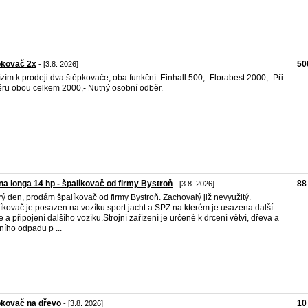
pkovač 2x
50
- [3.8. 2026]
zím k prodeji dva štěpkovače, oba funkční. Einhall 500,- Florabest 2000,- Při
ru obou celkem 2000,- Nutný osobní odběr.
na longa 14 hp - špalíkovač od firmy Bystroň
88
- [3.8. 2026]
ý den, prodám špalíkovač od firmy Bystroň. Zachovalý již nevyužitý.
íkovač je posazen na vozíku sport jacht a SPZ na kterém je usazena další
e a připojení dalšího vozíku.Strojní zařízení je určené k drcení větví, dřeva a
ního odpadu p ...
pkovač na dřevo
10
- [3.8. 2026]