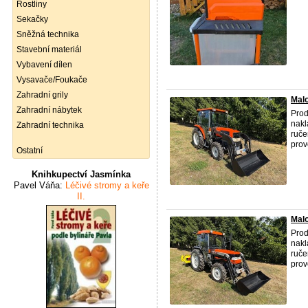
Rostliny
Sekačky
Sněžná technika
Stavební materiál
Vybavení dílen
Vysavače/Foukače
Zahradní grily
Malo
Zahradní nábytek
Prod
nakl
Zahradní technika
ruče
prov
Ostatní
Knihkupectví Jasmínka
Pavel Váňa:
Léčivé stromy a keře
II.
Mal
Prod
nakl
ruče
prov