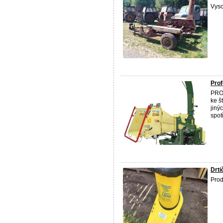
Vyso
Prof
PRO
ke š
jiný
spotř
Drti
Prod