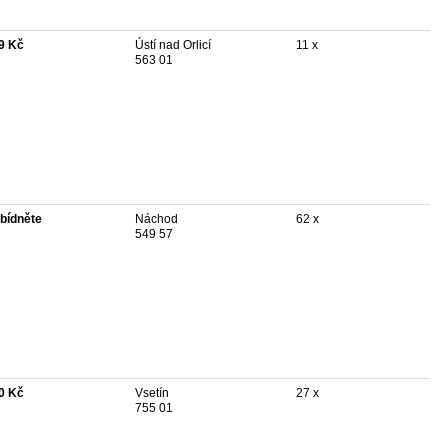
9 Kč
Ústí nad Orlicí
11 x
563 01
bídněte
Náchod
62 x
549 57
0 Kč
Vsetín
27 x
755 01