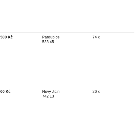
 500 Kč
Pardubice
74 x
533 45
000 Kč
Nový Jičín
26 x
742 13