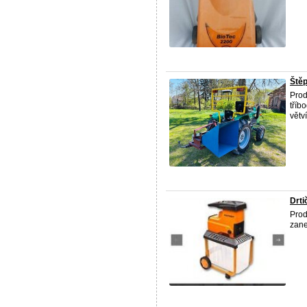
Štěp
Prod
tříb
větv
Drti
Prod
zane