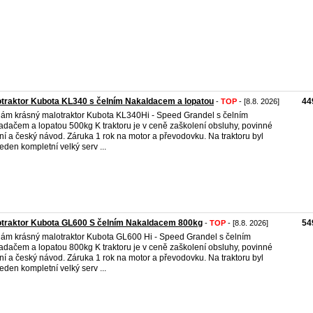
traktor Kubota KL340 s čelním Nakaldacem a lopatou
44
-
TOP
- [8.8. 2026]
ám krásný malotraktor Kubota KL340Hi - Speed Grandel s čelním
adačem a lopatou 500kg K traktoru je v ceně zaškolení obsluhy, povinné
ní a český návod. Záruka 1 rok na motor a převodovku. Na traktoru byl
eden kompletní velký serv ...
otraktor Kubota GL600 S čelním Nakaldacem 800kg
54
-
TOP
- [8.8. 2026]
ám krásný malotraktor Kubota GL600 Hi - Speed Grandel s čelním
adačem a lopatou 800kg K traktoru je v ceně zaškolení obsluhy, povinné
ní a český návod. Záruka 1 rok na motor a převodovku. Na traktoru byl
eden kompletní velký serv ...