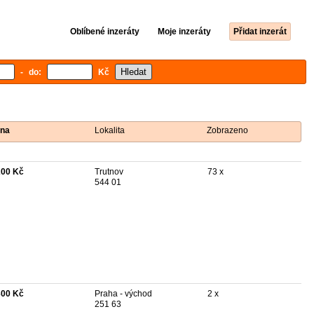
Oblíbené inzeráty
Moje inzeráty
Přidat inzerát
- do:
Kč
na
Lokalita
Zobrazeno
200 Kč
Trutnov
73 x
544 01
300 Kč
Praha - východ
2 x
251 63