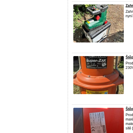
Zahr
Zahr
nyní
Ště
Prod
230V
Ště
Prod
malé
mate
sítě 