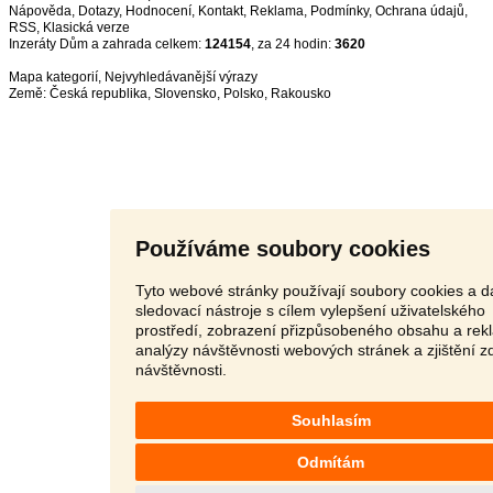
Nápověda
,
Dotazy
,
Hodnocení
,
Kontakt
,
Reklama
,
Podmínky
,
Ochrana údajů
,
RSS
,
Inzeráty Dům a zahrada celkem:
124154
, za 24 hodin:
3620
Mapa kategorií
,
Nejvyhledávanější výrazy
Země:
Česká republika
,
Slovensko
,
Polsko
,
Rakousko
Používáme soubory cookies
Tyto webové stránky používají soubory cookies a da
sledovací nástroje s cílem vylepšení uživatelského
prostředí, zobrazení přizpůsobeného obsahu a rek
analýzy návštěvnosti webových stránek a zjištění z
návštěvnosti.
Souhlasím
Odmítám