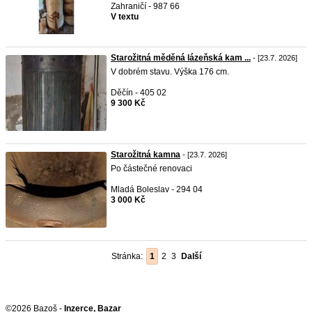
Zahraničí - 987 66
V textu
Starožitná měděná lázeňská kam ...
- [23.7. 2026]
V dobrém stavu. Výška 176 cm.
Děčín - 405 02
9 300 Kč
Starožitná kamna
- [23.7. 2026]
Po částečné renovaci
Mladá Boleslav - 294 04
3 000 Kč
Stránka:
1
2
3
Další
©2026 Bazoš -
Inzerce, Bazar