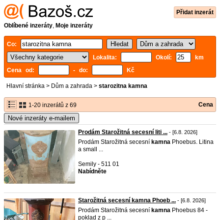
Přidat inzerát
Oblíbené inzeráty
,
Moje inzeráty
Co:
Lokalita:
Okolí:
km
Cena od:
- do:
Kč
Hlavní stránka
>
Dům a zahrada
>
starozitna kamna
Cena
1-20 inzerátů z 69
Nové inzeráty e-mailem
Prodám Starožitná secesní liti ...
- [6.8. 2026]
Prodám Starožitná secesní
kamna
Phoebus. Litina
a small ...
Semily - 511 01
Nabídněte
Starožitná secesní kamna Phoeb ...
- [6.8. 2026]
Prodám Starožitná secesní
kamna
Phoebus 84 -
poklad z p ...