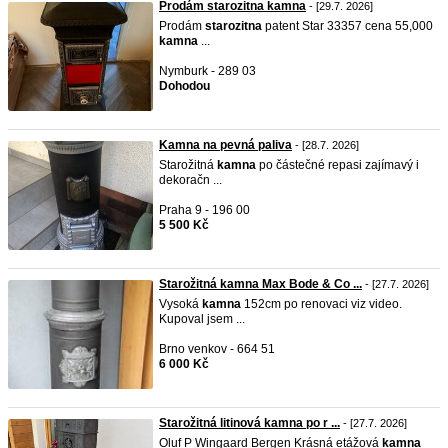
Prodám starozitna kamna
- [29.7. 2026]
Prodám
starozitna
patent Star 33357 cena 55,000
kamna
...
Nymburk - 289 03
Dohodou
Kamna na pevná paliva
- [28.7. 2026]
Starožitná
kamna
po částečné repasi zajímavý i
dekoračn ...
Praha 9 - 196 00
5 500 Kč
Starožitná kamna Max Bode & Co ...
- [27.7. 2026]
Vysoká
kamna
152cm po renovaci viz video.
Kupoval jsem ...
Brno venkov - 664 51
6 000 Kč
Starožitná litinová kamna po r ...
- [27.7. 2026]
Oluf P Wingaard Bergen Krásná etážová
kamna