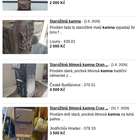
2 000 Kč
Starožitná kamna
- [2.8. 2026]
Prodám tady ty starožitné malý
kamna
vypadají že
jsou f ...
Louny - 439 01
2 000 Kč
Starožitná litinová kamna Oran ...
- [1.8. 2026]
Prodám stará, poctivá litinová
kamna
tradiční
německé z ...
České Budějovice - 370 01
4 000 Kč
Starožitná litinová kamna Crav ...
- [31.7. 2026]
Prodám dvě stará, poctivá litinová
kamna
na tuhá
paliva ...
Jindřichův Hradec - 378 33
3 500 Kč