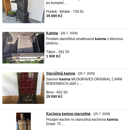
po komplet ...
Frýdek - Místek - 739 91
39 000 Kč
Kamna
- [26.7. 2026]
Prodám starožitná smaltovaná
kamna
s litinovou
plotnou ...
Tábor - 391 55
1 000 Kč
Starožitná kamna
- [26.7. 2026]
Salonní
kamna
MUSGRAVES ORIGINAL CARM
BODENBACH,stáří c ...
Brno - 602 00
29 000 Kč
Kachova kamna starozitná
- [25.7. 2026]
Prodám kachle ns starozitná kachlova
kamna
.
Empír. 75 ...