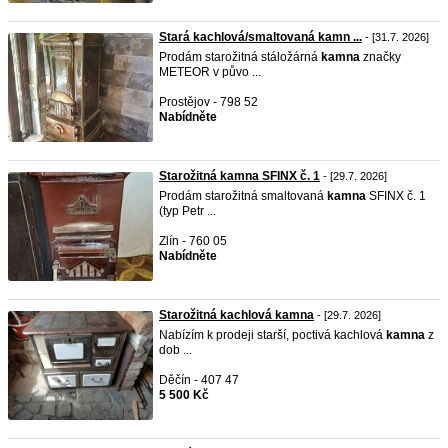
Stará kachlová/smaltovaná kamn ...
- [31.7. 2026]
Prodám starožitná stáložárná
kamna
značky
METEOR v půvo ...
Prostějov - 798 52
Nabídněte
Starožitná kamna SFINX č. 1
- [29.7. 2026]
Prodám starožitná smaltovaná
kamna
SFINX č. 1
(typ Petr ...
Zlín - 760 05
Nabídněte
Starožitná kachlová kamna
- [29.7. 2026]
Nabízím k prodeji starší, poctivá kachlová
kamna
z
dob ...
Děčín - 407 47
5 500 Kč