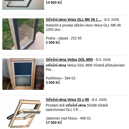
14 900 Kč
Střešní okno Velux GLL MK 06 1 ...
- [5.8. 2026]
Nabízím k prodeji střešni okno Velux GLL MK 06
1055 dvo ...
Praha - západ - 252 65
2 500 Kč
Střešní okna Vellux GGL M06
- [5.8. 2026]
střešní
okna
Vellux GGL M06 Včetně příslušenství
Pre ...
Pelhřimov - 394 03
3 000 Kč
Střešní okna Velux 55 x 98
- [5.8. 2026]
Prodám dvě
střešní
okna
55x98 včetně
oplechovaní GLL CK ...
Jablonec nad Nisou - 466 01
17 000 Kč