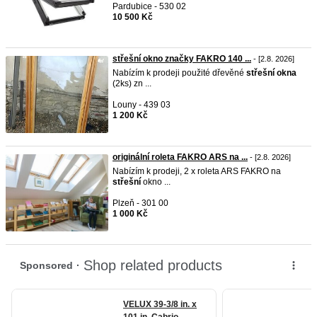
Pardubice - 530 02
10 500 Kč
střešní okno značky FAKRO 140 ...
- [2.8. 2026]
Nabízím k prodeji použité dřevěné
střešní
okna
(2ks) zn ...
Louny - 439 03
1 200 Kč
originální roleta FAKRO ARS na ...
- [2.8. 2026]
Nabízím k prodeji, 2 x roleta ARS FAKRO na
střešní
okno ...
Plzeň - 301 00
1 000 Kč