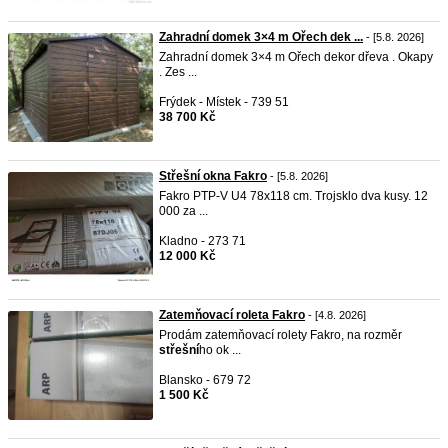
Zahradní domek 3×4 m Ořech dek ...
- [5.8. 2026]
Zahradní domek 3×4 m Ořech dekor dřeva . Okapy
. Zes ...
Frýdek - Místek - 739 51
38 700 Kč
Střešní okna Fakro
- [5.8. 2026]
Fakro PTP-V U4 78x118 cm. Trojsklo dva kusy. 12
000 za ...
Kladno - 273 71
12 000 Kč
Zatemňovací roleta Fakro
- [4.8. 2026]
Prodám zatemňovací rolety Fakro, na rozměr
střešní
ho ok ...
Blansko - 679 72
1 500 Kč