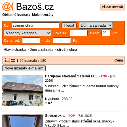
Přidat inzerát
Oblíbené inzeráty
,
Moje inzeráty
Co:
Lokalita:
Okolí:
km
Cena od:
- do:
Kč
Hlavní stránka
>
Dům a zahrada
>
střešní okna
Cena
1-20 inzerátů z 180
Nové inzeráty e-mailem
Darujeme stavební materiál za ...
-
TOP
- [7.8.
2026]
V následujících týdnech budeme bourat rodinný
dům a hle ...
Nymburk - 288 02
1 Kč
Střešní okna
-
TOP
- [7.8. 2026]
Zdravím Prodám starší
střešní
okna
značky -
VELUX 8 kus ...