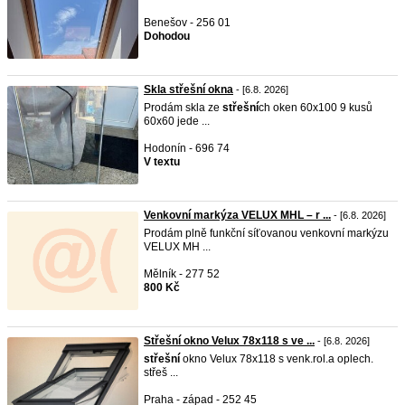
Benešov - 256 01
Dohodou
Skla střešní okna
- [6.8. 2026]
Prodám skla ze
střešní
ch oken 60x100 9 kusů
60x60 jede ...
Hodonín - 696 74
V textu
Venkovní markýza VELUX MHL – r ...
- [6.8. 2026]
Prodám plně funkční síťovanou venkovní markýzu
VELUX MH ...
Mělník - 277 52
800 Kč
Střešní okno Velux 78x118 s ve ...
- [6.8. 2026]
střešní
okno Velux 78x118 s venk.rol.a oplech.
střeš ...
Praha - západ - 252 45