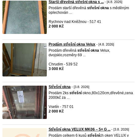
Starší dřevěná střešní okna s ...
- [4.8. 2026]
Prodám starší dřevěná
střešní
okna
s měděným
oplechován ...
Rychnov nad Kněžnou - 517 41
2 000 Kč
Prodám střešní okna Velux
- [4.8. 2026]
Prodám dřevěná
střešní
okna
Velux,
dvojsklo,rozměry 69 ...
Chrudim - 539 52
3 000 Kč
Střešní okna
- [3.8. 2026]
Prodám 2ks
střešní
okno,80x120cm,dřevěné,cena
2000kč za ...
Vsetín - 757 01
2 000 Kč
Střešní okna VELUX MK06 – 5× G ...
- [3.8. 2026]
Prodám celkem 6 kusů
střešní
ch oken VELUX v