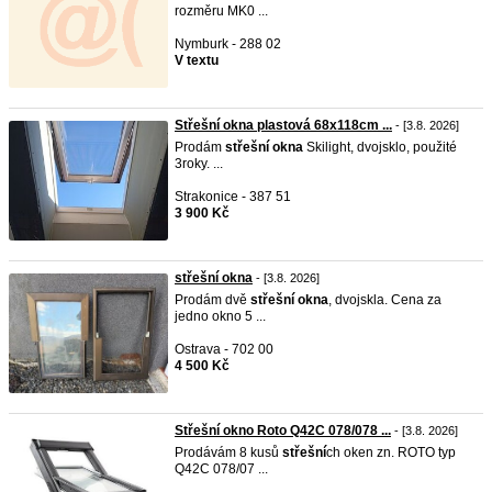
rozměru MK0 ...
Nymburk - 288 02
V textu
Střešní okna plastová 68x118cm ...
- [3.8. 2026]
Prodám
střešní
okna
Skilight, dvojsklo, použité
3roky. ...
Strakonice - 387 51
3 900 Kč
střešní okna
- [3.8. 2026]
Prodám dvě
střešní
okna
, dvojskla. Cena za
jedno okno 5 ...
Ostrava - 702 00
4 500 Kč
Střešní okno Roto Q42C 078/078 ...
- [3.8. 2026]
Prodávám 8 kusů
střešní
ch oken zn. ROTO typ
Q42C 078/07 ...