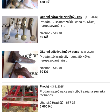
100 Kč
Okenní nárazník zvlněný - kov
- [3.8. 2026]
Prodám 17 ks nárazníků - cena 50 Kč/ks,
nerepasované, r ...
Náchod - 549 01
50 Kč
Okenní půloliva hnědý plast
- [3.8. 2026]
Prodám 10 ks půloliv - cena 80 Kč/ks,
nerepasované, růz ...
Náchod - 549 01
80 Kč
Prodej
- [3.8. 2026]
Prodám sazeč na česnek cibuli a různá semínka
tzv babos ...
Uherské Hradiště - 687 33
6 000 Kč