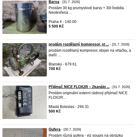
Barva
- [31.7. 2026]
Prodám 30 kg prumyslové barvy + 30l ředidla.
Neotevřená ...
Praha 4 - 140 00
5 500 Kč
prodám rozdělaný kompresor, st ...
- [31.7. 2026]
prodám rozdělaný kompresor, stojan na vrtačku, a
další. ...
Blansko - 679 61
700 Kč
Přijímač NICE FLOX2R – 2kanálo ...
- [31.7. 2026]
Prodám originální externí rádiový přijímač NICE
FLOX2R ...
Mladá Boleslav - 294 31
500 Kč
Gufera
- [30.7. 2026]
Prodám různá gufera - viz soupis na obrázku