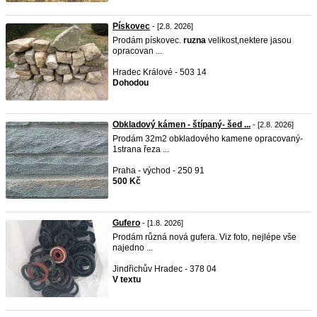
Pískovec
- [2.8. 2026]
Prodám pískovec.
ruzna
velikost,nektere jasou
opracovan ...
Hradec Králové - 503 14
Dohodou
Obkladový kámen - štípaný- šed ...
- [2.8. 2026]
Prodám 32m2 obkladového kamene opracovaný-
1strana řeza ...
Praha - východ - 250 91
500 Kč
Gufero
- [1.8. 2026]
Prodám různá nová gufera. Viz foto, nejlépe vše
najedno ...
Jindřichův Hradec - 378 04
V textu