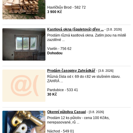
Havlíčkův Brod - 582 72
3 900 Kč
Kastlová okna (špaletová) dřev ...
- [3.8. 2026]
Prodám různá kastlová okna. Zatím jsou na místě
zazděné ...
Vsetín - 756 62
Dohodou
Prodám časopisy Zahrádkář
- [3.8. 2026]
Různá čísla od r. 69 do r.82 ve slušném stavu.
ZAHRÁ ...
Pardubice - 533 41
30 Kč
Okenní půloliva Casual
- [3.8. 2026]
Prodám 12 ks půloliv - cena 100 Kč/ks,
nerepasované, rů ...
Náchod - 549 01