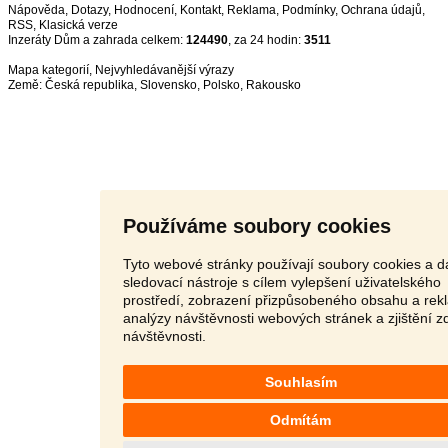
Nápověda
,
Dotazy
,
Hodnocení
,
Kontakt
,
Reklama
,
Podmínky
,
Ochrana údajů
,
RSS
,
Inzeráty Dům a zahrada celkem:
124490
, za 24 hodin:
3511
Mapa kategorií
,
Nejvyhledávanější výrazy
Země:
Česká republika
,
Slovensko
,
Polsko
,
Rakousko
Používáme soubory cookies
Tyto webové stránky používají soubory cookies a da
sledovací nástroje s cílem vylepšení uživatelského
prostředí, zobrazení přizpůsobeného obsahu a rek
analýzy návštěvnosti webových stránek a zjištění z
návštěvnosti.
Souhlasím
Odmítám