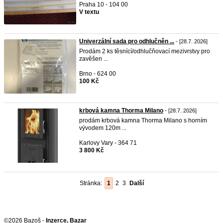
Praha 10 - 104 00
V textu
Univerzální sada pro odhlučněn ...
- [28.7. 2026]
Prodám 2 ks těsnící/odhlučňovací mezivrstvy pro
zavěšen ...
Brno - 624 00
100 Kč
krbová kamna Thorma Milano
- [28.7. 2026]
prodám krbová kamna Thorma Milano s horním
vývodem 120m ...
Karlovy Vary - 364 71
3 800 Kč
Stránka:
1
2
3
Další
©2026 Bazoš -
Inzerce, Bazar