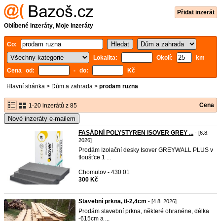
Přidat inzerát
Oblíbené inzeráty
,
Moje inzeráty
Co:
Lokalita:
Okolí:
km
Cena od:
- do:
Kč
Hlavní stránka
>
Dům a zahrada
>
prodam ruzna
Cena
1-20 inzerátů z 85
Nové inzeráty e-mailem
FASÁDNÍ POLYSTYREN ISOVER GREY ...
- [6.8.
2026]
Prodám Izolační desky Isover GREYWALL PLUS v
tloušťce 1 ...
Chomutov - 430 01
300 Kč
Stavební prkna, tl-2,4cm
- [4.8. 2026]
Prodám stavební prkna, některé ohranéne, délka
-615cm a ...