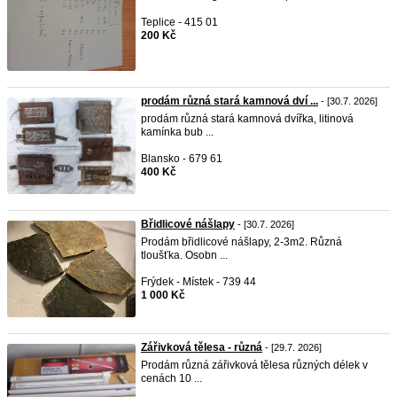
Teplice - 415 01
200 Kč
prodám různá stará kamnová dví ...
- [30.7. 2026]
prodám různá stará kamnová dvířka, litinová
kamínka bub ...
Blansko - 679 61
400 Kč
Břidlicové nášlapy
- [30.7. 2026]
Prodám břidlicové nášlapy, 2-3m2. Různá
tloušťka. Osobn ...
Frýdek - Místek - 739 44
1 000 Kč
Zářivková tělesa - různá
- [29.7. 2026]
Prodám různá zářivková tělesa různých délek v
cenách 10 ...