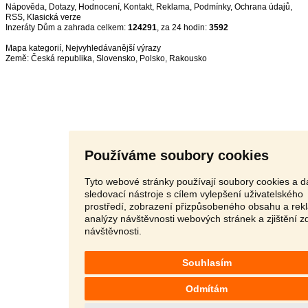
Nápověda
,
Dotazy
,
Hodnocení
,
Kontakt
,
Reklama
,
Podmínky
,
Ochrana údajů
,
RSS
,
Inzeráty Dům a zahrada celkem:
124291
, za 24 hodin:
3592
Mapa kategorií
,
Nejvyhledávanější výrazy
Země:
Česká republika
,
Slovensko
,
Polsko
,
Rakousko
Používáme soubory cookies
Tyto webové stránky používají soubory cookies a da
sledovací nástroje s cílem vylepšení uživatelského
prostředí, zobrazení přizpůsobeného obsahu a rek
analýzy návštěvnosti webových stránek a zjištění z
návštěvnosti.
Souhlasím
Odmítám