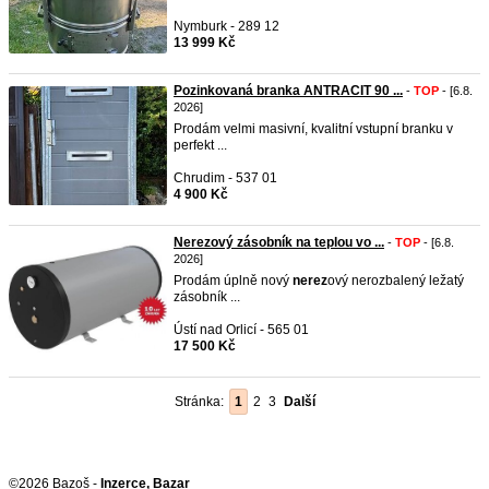
Nymburk - 289 12
13 999 Kč
Pozinkovaná branka ANTRACIT 90 ...
-
TOP
- [6.8.
2026]
Prodám velmi masivní, kvalitní vstupní branku v
perfekt ...
Chrudim - 537 01
4 900 Kč
Nerezový zásobník na teplou vo ...
-
TOP
- [6.8.
2026]
Prodám úplně nový
nerez
ový nerozbalený ležatý
zásobník ...
Ústí nad Orlicí - 565 01
17 500 Kč
Stránka:
1
2
3
Další
©2026 Bazoš -
Inzerce, Bazar