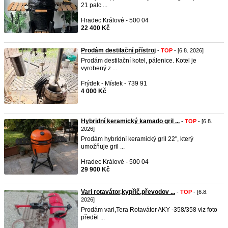
21 palc ...
Hradec Králové - 500 04
22 400 Kč
Prodám destilační přístroj
-
TOP
- [6.8. 2026]
Prodám destilační kotel, pálenice. Kotel je
vyrobený z ...
Frýdek - Místek - 739 91
4 000 Kč
Hybridní keramický kamado gril ...
-
TOP
- [6.8.
2026]
Prodám hybridní keramický gril 22", který
umožňuje gril ...
Hradec Králové - 500 04
29 900 Kč
Vari rotavátor,kypřič,převodov ...
-
TOP
- [6.8.
2026]
Prodám vari,Tera Rotavátor AKY -358/358 viz foto
předěl ...