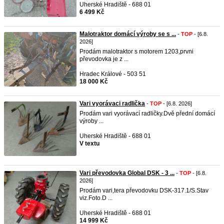
Uherské Hradiště - 688 01
6 499 Kč
Malotraktor domácí výroby se s ...
-
TOP
- [6.8.
2026]
Prodám malotraktor s motorem 1203,prvni
převodovka je z ...
Hradec Králové - 503 51
18 000 Kč
Vari vyorávaci radlička
-
TOP
- [6.8. 2026]
Prodám vari vyorávací radličky.Dvě přední domácí
výroby ...
Uherské Hradiště - 688 01
V textu
Vari převodovka Global DSK - 3 ...
-
TOP
- [6.8.
2026]
Prodám vari,tera převodovku DSK-317.1/S.Stav
viz.Foto.D ...
Uherské Hradiště - 688 01
14 999 Kč