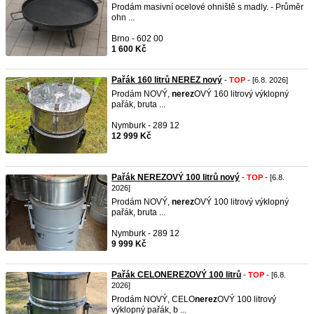
Prodám masivní ocelové ohniště s madly. - Průměr
ohn ...
Brno - 602 00
1 600 Kč
Pařák 160 litrů NEREZ nový
-
TOP
- [6.8. 2026]
Prodám NOVÝ,
nerez
OVÝ 160 litrový výklopný
pařák, bruta ...
Nymburk - 289 12
12 999 Kč
Pařák NEREZOVÝ 100 litrů nový
-
TOP
- [6.8.
2026]
Prodám NOVÝ,
nerez
OVÝ 100 litrový výklopný
pařák, bruta ...
Nymburk - 289 12
9 999 Kč
Pařák CELONEREZOVÝ 100 litrů
-
TOP
- [6.8.
2026]
Prodám NOVÝ, CELO
nerez
OVÝ 100 litrový
výklopný pařák, b ...