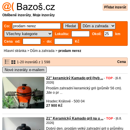
Přidat inzerát
Oblíbené inzeráty
,
Moje inzeráty
Co:
Lokalita:
Okolí:
km
Cena od:
- do:
Kč
Hlavní stránka
>
Dům a zahrada
>
prodam nerez
Cena
1-20 inzerátů z 1 598
Nové inzeráty e-mailem
22" keramický Kamado gril (hyb ...
-
TOP
- [6.8.
2026]
Prodám zahradní keramický gril (průměr 56 cm).
Jde o pr ...
Hradec Králové - 500 04
27 900 Kč
21" Keramický Kamado gril na u ...
-
TOP
- [6.8.
2026]
Dobrý den, prodám velký zahradní gril o průměru