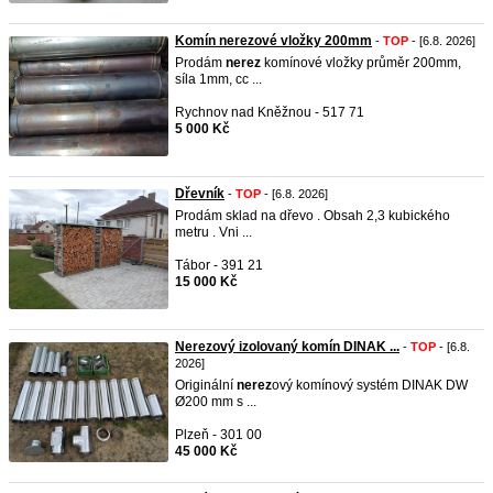
Komín nerezové vložky 200mm
-
TOP
- [6.8. 2026]
Prodám
nerez
komínové vložky průměr 200mm,
síla 1mm, cc ...
Rychnov nad Kněžnou - 517 71
5 000 Kč
Dřevník
-
TOP
- [6.8. 2026]
Prodám sklad na dřevo . Obsah 2,3 kubického
metru . Vni ...
Tábor - 391 21
15 000 Kč
Nerezový izolovaný komín DINAK ...
-
TOP
- [6.8.
2026]
Originální
nerez
ový komínový systém DINAK DW
Ø200 mm s ...
Plzeň - 301 00
45 000 Kč