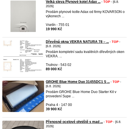
Velká sleva Plynové kotel Adax ...
-
TOP
- [6.8.
2026]
Prodám plynové kotle Adax od firmy KOVARSON o
výkonech ...
Vsetín - 755 01
19 990 Kč
Dřevěná okna VEKRA NATURA 78 – ...
-
TOP
-
[6.8. 2026]
Prodám kompletní sadu kvalitních dřevěných oken
VEKRA. ...
Trutnov - 543 02
89 000 Kč
GROHE Blue Home Duo 31455DC1 S ...
-
TOP
-
[6.8. 2026]
Prodám GROHE Blue Home Duo Starter Kit v
provedení Supe ...
Praha 4 - 147 00
39 900 Kč
Přenosné ocelové ohniště s mad ...
-
TOP
- [6.8.
2026]