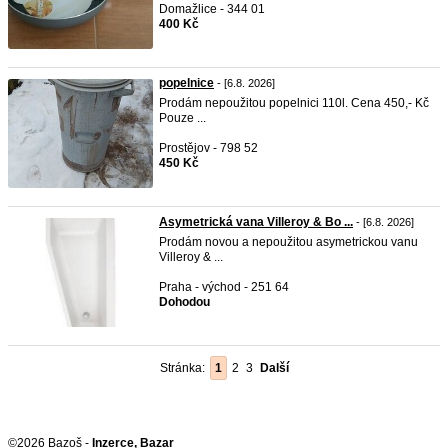
Domažlice - 344 01
400 Kč
popelnice
- [6.8. 2026]
Prodám nepoužitou popelnici 110l. Cena 450,- Kč
Pouze ...
Prostějov - 798 52
450 Kč
Asymetrická vana Villeroy & Bo ...
- [6.8. 2026]
Prodám novou a nepoužitou asymetrickou vanu
Villeroy & ...
Praha - východ - 251 64
Dohodou
Stránka:
1
2
3
Další
©2026 Bazoš -
Inzerce, Bazar