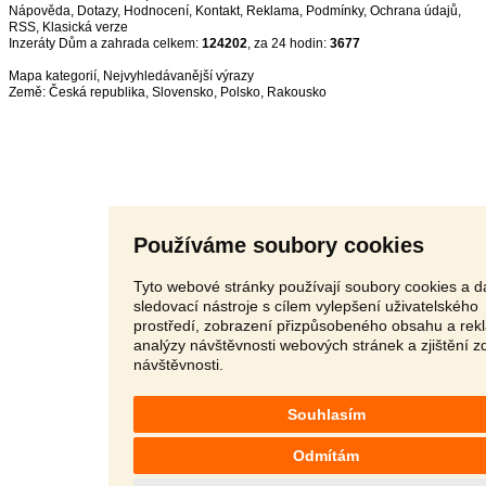
Nápověda
,
Dotazy
,
Hodnocení
,
Kontakt
,
Reklama
,
Podmínky
,
Ochrana údajů
,
RSS
,
Inzeráty Dům a zahrada celkem:
124202
, za 24 hodin:
3677
Mapa kategorií
,
Nejvyhledávanější výrazy
Země:
Česká republika
,
Slovensko
,
Polsko
,
Rakousko
Používáme soubory cookies
Tyto webové stránky používají soubory cookies a da
sledovací nástroje s cílem vylepšení uživatelského
prostředí, zobrazení přizpůsobeného obsahu a rek
analýzy návštěvnosti webových stránek a zjištění z
návštěvnosti.
Souhlasím
Odmítám