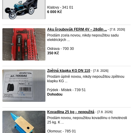
Klatovy - 341 01
6 000 Kč
Aku šroubovák FERM 4V – 28díln ...
- [7.8. 2026]
Prodám zcela novou, nikdy nepoužitou sadu
elektrických ...
Ostrava - 700 30
350 Kč
Zpětná klapka KG DN 110
- [7.8. 2026]
Prodám úplně novou, nikdy nepoužitou zpětnou
klapku KG ...
Frýdek - Místek - 739 51
Dohodou
Kovadlina 25 kg – nepoužitá
- [7.8. 2026]
Prodám novou, nepoužitou kovadlinu o hmotnosti
25 kg. K ...
Olomouc - 785 01