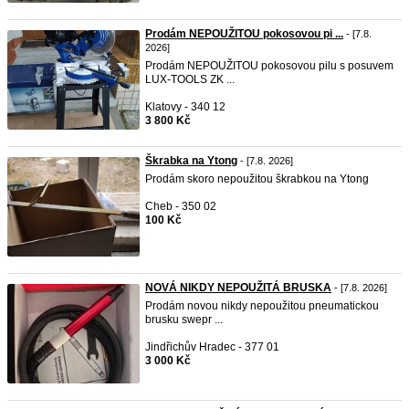
Prodám NEPOUŽITOU pokosovou pi ...
- [7.8.
2026]
Prodám NEPOUŽITOU pokosovou pilu s posuvem
LUX-TOOLS ZK ...
Klatovy - 340 12
3 800 Kč
Škrabka na Ytong
- [7.8. 2026]
Prodám skoro nepoužitou škrabkou na Ytong
Cheb - 350 02
100 Kč
NOVÁ NIKDY NEPOUŽITÁ BRUSKA
- [7.8. 2026]
Prodám novou nikdy nepoužitou pneumatickou
brusku swepr ...
Jindřichův Hradec - 377 01
3 000 Kč