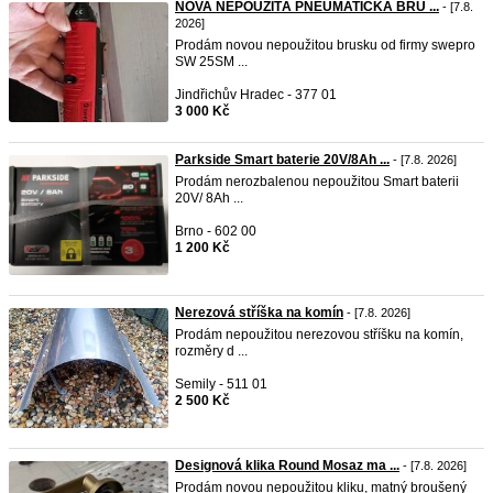
NOVA NEPOUŽITÁ PNEUMATICKÁ BRU ...
- [7.8.
2026]
Prodám novou nepoužitou brusku od firmy swepro
SW 25SM ...
Jindřichův Hradec - 377 01
3 000 Kč
Parkside Smart baterie 20V/8Ah ...
- [7.8. 2026]
Prodám nerozbalenou nepoužitou Smart baterii
20V/ 8Ah ...
Brno - 602 00
1 200 Kč
Nerezová stříška na komín
- [7.8. 2026]
Prodám nepoužitou nerezovou stříšku na komín,
rozměry d ...
Semily - 511 01
2 500 Kč
Designová klika Round Mosaz ma ...
- [7.8. 2026]
Prodám novou nepoužitou kliku, matný broušený