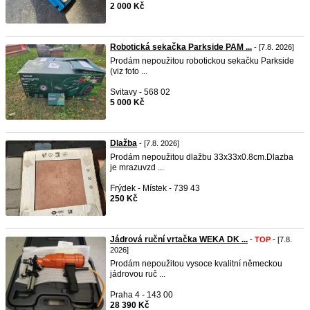
2 000 Kč
Robotická sekačka Parkside PAM ...
- [7.8. 2026]
Prodám nepoužitou robotickou sekačku Parkside
(viz foto ...
Svitavy - 568 02
5 000 Kč
Dlažba
- [7.8. 2026]
Prodám nepoužitou dlažbu 33x33x0.8cm.Dlazba
je mrazuvzd ...
Frýdek - Místek - 739 43
250 Kč
Jádrová ruční vrtačka WEKA DK ...
-
TOP
- [7.8.
2026]
Prodám nepoužitou vysoce kvalitní německou
jádrovou ruč ...
Praha 4 - 143 00
28 390 Kč