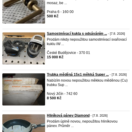
mosaz, be ...
Praha 6 - 160 00
500 Kč
Samostmívací kukla s odsáváním ...
- [7.8. 2026]
Prodám nikdy nepoužitou samostmívací svařovací
kuklu iW ...
České Budějovice - 370 01
15 000 Kč
Trubka měděná 15x1 měkká Super ...
- [7.8. 2026]
Nabízím novou nepoužitou měkkou měděnou (Cu)
trubku Sup ...
Nový Jičín - 742 60
8 500 Kč
Hliníková pánev Diamond
- [7.8. 2026]
Prodám úplně novou, nepoužitou hliníkovou
pánev. Průměr ...