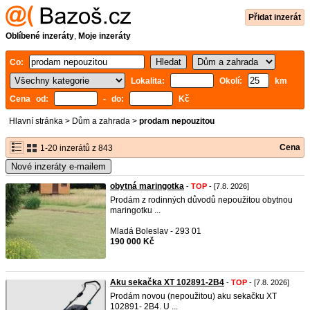
Přidat inzerát
Oblíbené inzeráty
,
Moje inzeráty
Co:
Lokalita:
Okolí:
km
Cena od:
- do:
Kč
Hlavní stránka
>
Dům a zahrada
>
prodam nepouzitou
Cena
1-20 inzerátů z 843
Nové inzeráty e-mailem
obytná maringotka
-
TOP
- [7.8. 2026]
Prodám z rodinných důvodů nepoužitou obytnou
maringotku ...
Mladá Boleslav - 293 01
190 000 Kč
Aku sekačka XT 102891-2B4
-
TOP
- [7.8. 2026]
Prodám novou (nepoužitou) aku sekačku XT
102891- 2B4. U ...