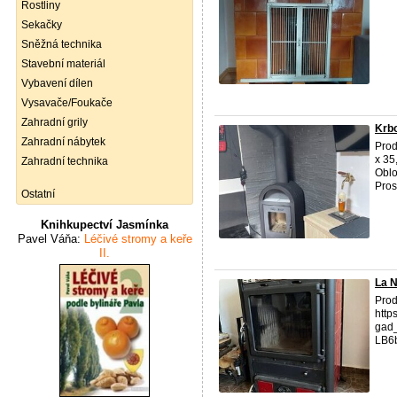
Rostliny
Sekačky
Sněžná technika
Stavební materiál
Vybavení dílen
Vysavače/Foukače
Zahradní grily
Krb
Zahradní nábytek
Prod
x 35
Zahradní technika
Oblo
Pros
Ostatní
Knihkupectví Jasmínka
Pavel Váňa:
Léčivé stromy a keře
II.
La N
Prod
http
gad
LB6