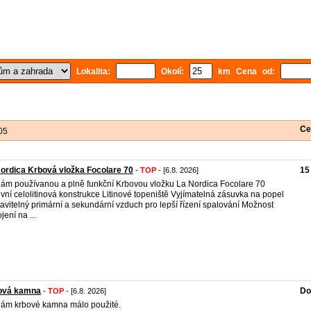
Lokalita:
Okolí:
km Cena od:
Ce
05
ordica Krbová vložka Focolare 70
15
-
TOP
- [6.8. 2026]
ám používanou a plně funkční Krbovou vložku La Nordica Focolare 70
vní celolitinová konstrukce Litinové topeniště Vyjímatelná zásuvka na popel
avitelný primární a sekundární vzduch pro lepší řízení spalování Možnost
jení na ...
ová kamna
Do
-
TOP
- [6.8. 2026]
ám krbové kamna málo použité.