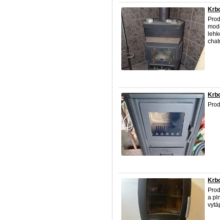
Krb
Prod
mode
lehk
chat
Krb
Prod
Krb
Prod
a pl
vytá