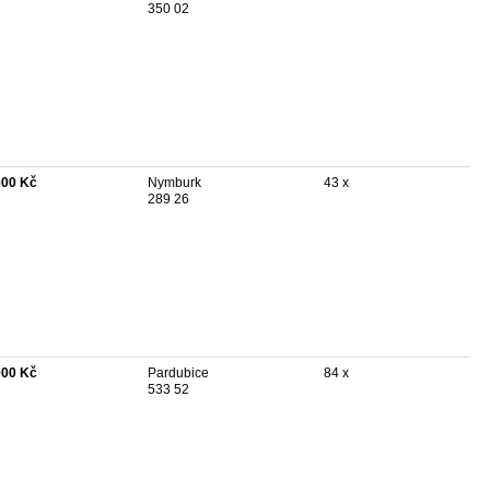
350 02
000 Kč
Nymburk
43 x
289 26
000 Kč
Pardubice
84 x
533 52