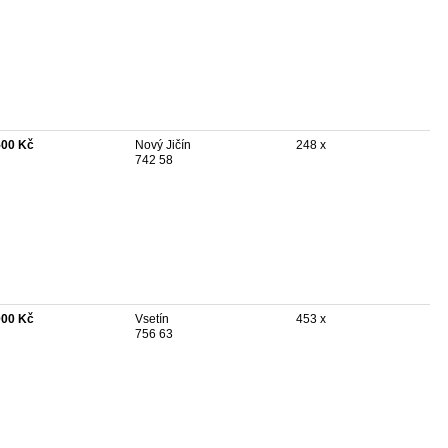
500 Kč
Nový Jičín
248 x
742 58
000 Kč
Vsetín
453 x
756 63