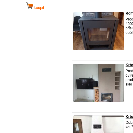
koupit
Rom
Prod
4000
přís
oběh
Krbo
Prod
dvíř
prod
sklo
Krb
Dobr
kouř