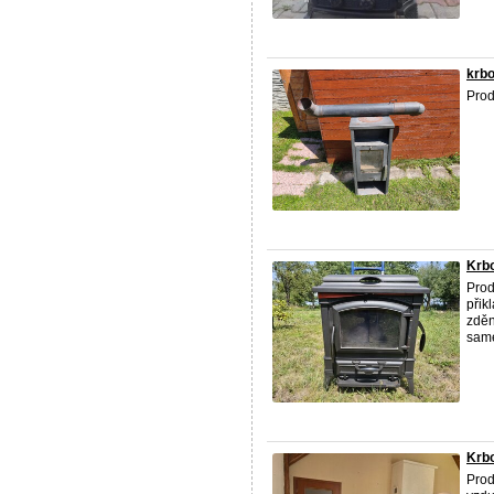
krb
Prod
Krbo
Prod
přik
zděn
samé,
Krb
Prod