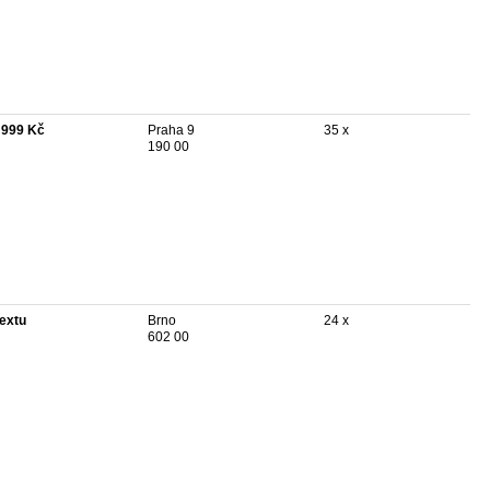
 999 Kč
Praha 9
35 x
190 00
textu
Brno
24 x
602 00