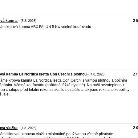
ová kamna
2 
- [5.8. 2026]
ám krbová kamna ABX FALUN 5 Kw včetně kouřovodu.
vá kamna La Nordica Isetta Con Cerchi s plotnou
27
- [4.8. 2026]
áme krbová kamna La Nordica Isetta Con Cerchi s varnou plotnou a bočním
ládáním. Včetně kouřovodu (pořádné těžké bytelné). Na naši nezateplenou
ou chalupu před totální rekonstrukcí to nestačilo a tak jsme rok na to koupili ty
 ale ...
ová vložka
2 
- [4.8. 2026]
ám litinovou krbovou vložku minimálně používanou včetně přisávání