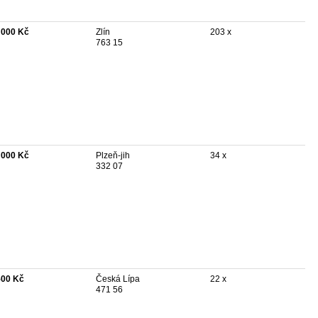
 000 Kč
Zlín
203 x
763 15
 000 Kč
Plzeň-jih
34 x
332 07
500 Kč
Česká Lípa
22 x
471 56