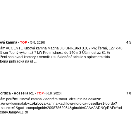
ová kamna
4 
-
TOP
- [6.8. 2026]
ám ACCENTE Krbová kamna Magna 3.0 UNI-1963 3.0, 7 kW, černá, 127 x 48
,5 cm Topný výkon až 7 kW Pro místnosti do 140 m3 Účinnost až 81 %
žení spalovací komory z vermikulitu Skleněná tabule s oplachem skla
torná přihrádka na ul ...
ordica - Rossella R1
7 
-
TOP
- [6.8. 2026]
ám použité litinové kamna v dobrém stavu. Více info na odkazu:
s://www.kamnakrby.cz/
krbova
-kamna-kachlova-nordica-rossella-r1-bordo?
_source=1&gad_campaignid=20987862954&gbraid=0AAAAADNQrRAFxYod
bsblVJampVuZR0