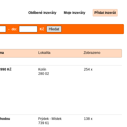
Oblíbené inzeráty
Moje inzeráty
Přidat inzerát
- do:
Kč
na
Lokalita
Zobrazeno
 990 Kč
Kolín
254 x
280 02
hodou
Frýdek - Místek
138 x
739 61