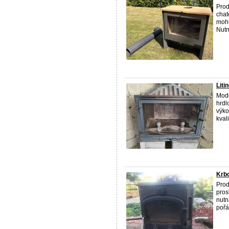
Prod
chat
mohu
Nutn
Liti
Mode
hrdl
výko
kvalit
Krbo
Prod
pros
nutn
pořád