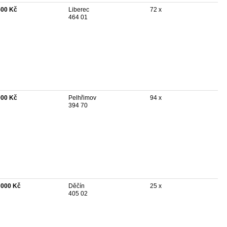
500 Kč
Liberec
72 x
464 01
000 Kč
Pelhřimov
94 x
394 70
 000 Kč
Děčín
25 x
405 02