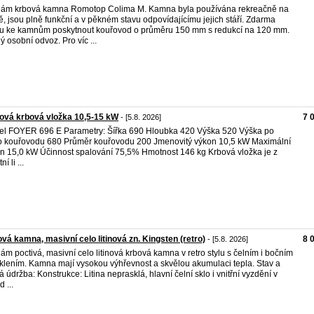
ám krbová kamna Romotop Colima M. Kamna byla používána rekreačně na
ě, jsou plně funkční a v pěkném stavu odpovídajícímu jejich stáří. Zdarma
 ke kamnům poskytnout kouřovod o průměru 150 mm s redukcí na 120 mm.
ý osobní odvoz. Pro víc ...
nová krbová vložka 10,5-15 kW
7 
- [5.8. 2026]
l FOYER 696 E Parametry: Šířka 690 Hloubka 420 Výška 520 Výška po
o kouřovodu 680 Průměr kouřovodu 200 Jmenovitý výkon 10,5 kW Maximální
n 15,0 kW Účinnost spalování 75,5% Hmotnost 146 kg Krbová vložka je z
ní li ...
vá kamna, masivní celo litinová zn. Kingsten (retro)
8 
- [5.8. 2026]
ám poctivá, masivní celo litinová krbová kamna v retro stylu s čelním i bočním
klením. Kamna mají vysokou výhřevnost a skvělou akumulaci tepla. Stav a
á údržba: Konstrukce: Litina neprasklá, hlavní čelní sklo i vnitřní vyzdění v
 ...