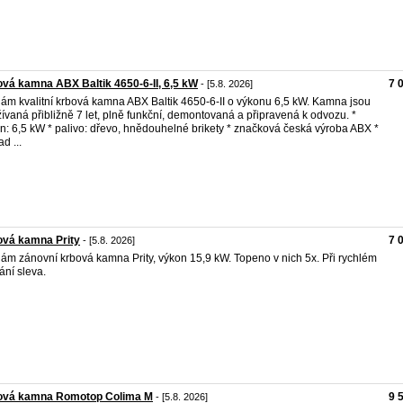
vá kamna ABX Baltik 4650-6-II, 6,5 kW
7 
- [5.8. 2026]
ám kvalitní krbová kamna ABX Baltik 4650-6-II o výkonu 6,5 kW. Kamna jsou
ívaná přibližně 7 let, plně funkční, demontovaná a připravená k odvozu. *
n: 6,5 kW * palivo: dřevo, hnědouhelné brikety * značková česká výroba ABX *
d ...
ová kamna Prity
7 
- [5.8. 2026]
ám zánovní krbová kamna Prity, výkon 15,9 kW. Topeno v nich 5x. Při rychlém
ání sleva.
ová kamna Romotop Colima M
9 
- [5.8. 2026]