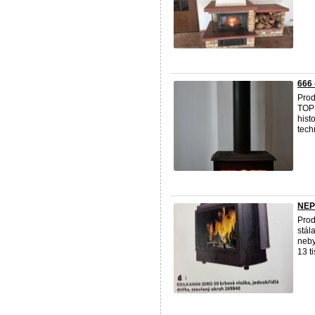
666 
Prod
TOP 
hist
tech
NEP
Prod
stál
neby
13 tis