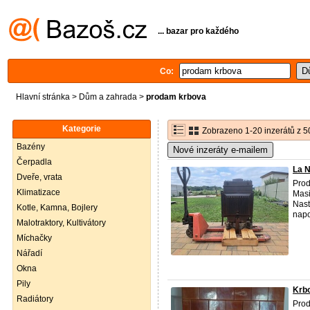
... bazar pro každého
Co:
Hlavní stránka
>
Dům a zahrada
>
prodam krbova
Kategorie
Zobrazeno 1-20 inzerátů z 5
Bazény
Nové inzeráty e-mailem
Čerpadla
La N
Dveře, vrata
Prod
Klimatizace
Masi
Nast
Kotle, Kamna, Bojlery
napo
Malotraktory, Kultivátory
Míchačky
Nářadí
Okna
Pily
Krb
Radiátory
Prod