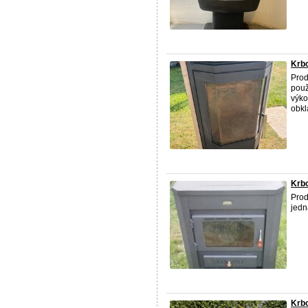
Krbo
Prod
použ
výko
obkla
Krb
Prod
jedn
Krb