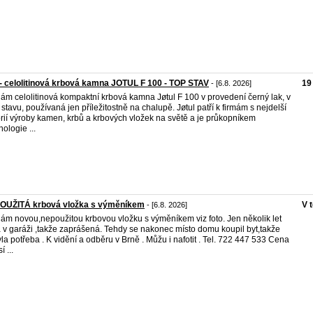
- celolitinová krbová kamna JOTUL F 100 - TOP STAV
19
- [6.8. 2026]
ám celolitinová kompaktní krbová kamna Jøtul F 100 v provedení černý lak, v
stavu, používaná jen příležitostně na chalupě. Jøtul patří k firmám s nejdelší
orií výroby kamen, krbů a krbových vložek na světě a je průkopníkem
nologie ...
OUŽITÁ krbová vložka s výměníkem
V 
- [6.8. 2026]
ám novou,nepoužitou krbovou vložku s výměníkem viz foto. Jen několik let
a v garáži ,takže zaprášená. Tehdy se nakonec místo domu koupil byt,takže
la potřeba . K vidění a odběru v Brně . Můžu i nafotit . Tel. 722 447 533 Cena
í ...