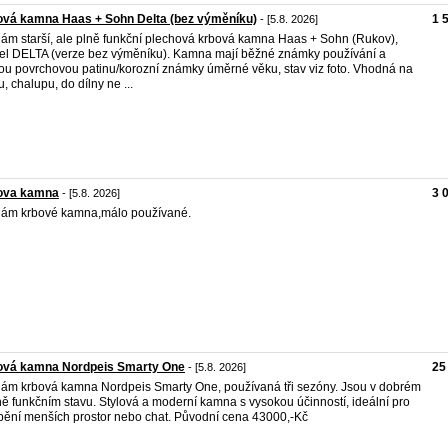
ová kamna Haas + Sohn Delta (bez výměníku)
1 
- [5.8. 2026]
ám starší, ale plně funkční plechová krbová kamna Haas + Sohn (Rukov),
l DELTA (verze bez výměníku). Kamna mají běžné známky používání a
ou povrchovou patinu/korozní známky úměrné věku, stav viz foto. Vhodná na
u, chalupu, do dílny ne ...
ova kamna
3 
- [5.8. 2026]
ám krbové kamna,málo používané.
ová kamna Nordpeis Smarty One
25
- [5.8. 2026]
ám krbová kamna Nordpeis Smarty One, používaná tři sezóny. Jsou v dobrém
ně funkčním stavu. Stylová a moderní kamna s vysokou účinností, ideální pro
pění menších prostor nebo chat. Původní cena 43000,-Kč