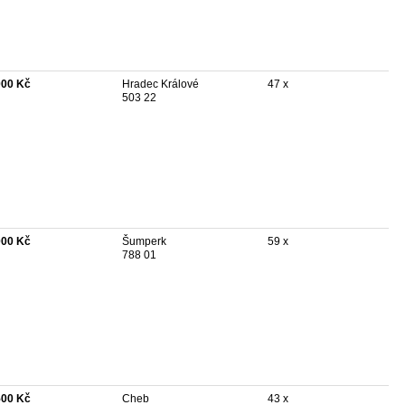
000 Kč
Hradec Králové
47 x
503 22
000 Kč
Šumperk
59 x
788 01
500 Kč
Cheb
43 x