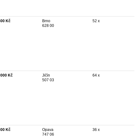
500 Kč
Brno
52 x
628 00
 000 Kč
Jičín
64 x
507 03
000 Kč
Opava
36 x
747 06