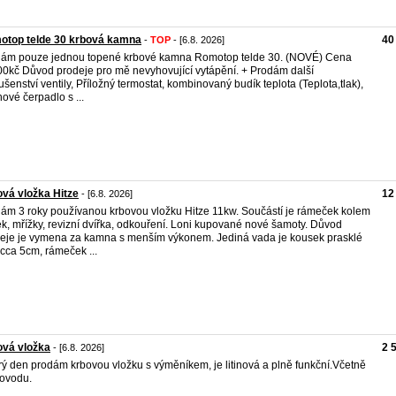
otop telde 30 krbová kamna
40
-
TOP
- [6.8. 2026]
ám pouze jednou topené krbové kamna Romotop telde 30. (NOVÉ) Cena
0kč Důvod prodeje pro mě nevyhovující vytápění. + Prodám další
lušenství ventily, Příložný termostat, kombinovaný budík teplota (Teplota,tlak),
ové čerpadlo s ...
vá vložka Hitze
12
- [6.8. 2026]
ám 3 roky používanou krbovou vložku Hitze 11kw. Součástí je rámeček kolem
ek, mřížky, revizní dvířka, odkouření. Loni kupované nové šamoty. Důvod
eje je vymena za kamna s menším výkonem. Jediná vada je kousek prasklé
 cca 5cm, rámeček ...
ová vložka
2 
- [6.8. 2026]
ý den prodám krbovou vložku s výměníkem, je litinová a plně funkční.Včetně
ovodu.