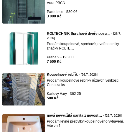
Aura PBCN ...
Pardubice - 530 06
3 000 Kč
ROLTECHNIK Sprchové dveře posu ...
- [26.7.
2026]
Prodám koupelnové, sprchové, dveře do niky
značky ROLTE ...
Praha 9 - 193 00
7 500 Kč
Koupelnový řebřík
- [26.7. 2026]
Prodám koupelnové řebříky různých velikostí.
Cena za ks ...
Karlovy Vary - 362 25
500 Kč
nová nevyužitá sanita z novost ...
- [25.7. 2026]
Prodám levně přebytky koupelnového vybavení.
Vše za 1 ...