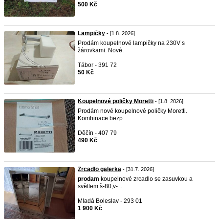
500 Kč
Lampičky
- [1.8. 2026]
Prodám koupelnové lampičky na 230V s
žárovkami. Nové.
Tábor - 391 72
50 Kč
Koupelnové poličky Moretti
- [1.8. 2026]
Prodám nové koupelnové poličky Moretti.
Kombinace bezp ...
Děčín - 407 79
490 Kč
Zrcadlo galerka
- [31.7. 2026]
prodam
koupelnové zrcadlo se zasuvkou a
světlem š-80,v- ...
Mladá Boleslav - 293 01
1 900 Kč