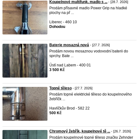
Koupelnové multifunk. madlo s ...
- [28.7. 2026]
Prodám přísavné madlo Power Grip na hladké
plochy na př ...
Liberec - 460 10
Dohodou
Baterie mosazná nová
- [27.7. 2026]
Prodám novou mosaznou vodovodní baterii do
sprchy. Bate ...
Ústí nad Labem - 400 01
3 500 Kč
Topné těleso
- [27.7. 2026]
Prodám topné elektrické těleso do koupelnového
žebříčk ...
Havlíčkův Brod - 582 22
500 Kč
Chromový žebřík, koupelnové tě ...
- [26.7. 2026]
Prodám koupelnové topné těleso značky Zehnder