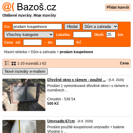
Přidat inzerát
Oblíbené inzeráty
,
Moje inzeráty
Co:
Lokalita:
Okolí:
km
Cena od:
- do:
Kč
Hlavní stránka
>
Dům a zahrada
>
prodam koupelnove
Cena
1-20 inzerátů z 62
Nové inzeráty e-mailem
Dřevěné okno s rámem - použité ...
- [5.8. 2026]
Prodám 1 vymontované dřevěné okno i s rámem o
rozměrech ...
Chrudim - 538 54
500 Kč
Umyvadlo 67cm
- [4.8. 2026]
Prodám použité koupelnové umyvadlo + baterie
Vhodné n ...