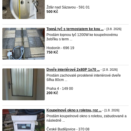
Žďár nad Sázavou - 591 01
500 Kč
Topná tyč s termostatem ke kou ...
- [3.8. 2026]
Prodám topnou tyč 1200W ke koupelnovému
žebříku s term ...
Hodonín - 696 19
750 Kč
Dveře interiérové 2x80P 1x70 ...
- [2.8. 2026]
Prodám zachovalé prosklené interiérové dveře
šířka 80cm ...
Praha 4 - 149 00
200 Kč
Koupelnové okno s roletou, roz ...
- [1.8. 2026]
Prodám koupelnové okno s roletou, zabudované a
následně ...
České Budějovice - 370 08