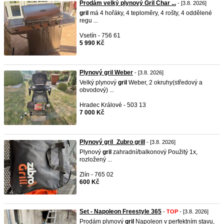
Prodám velký plynový Gril Char ...
- [3.8. 2026]
gril
má 4 hořáky, 4 teploměry, 4 rošty, 4 oddělené
regu ...
Vsetín - 756 61
5 990 Kč
Plynový gril Weber
- [3.8. 2026]
Velký plynový
gril
Weber, 2 okruhy(středový a
obvodový) ...
Hradec Králové - 503 13
7 000 Kč
Plynový gril_Zubro grill
- [3.8. 2026]
Plynový
gril
zahradní/balkonový Použitý 1x,
rozložený ...
Zlín - 765 02
600 Kč
Set - Napoleon Freestyle 365
-
TOP
- [3.8. 2026]
Prodám plynový
gril
Napoleon v perfektním stavu,