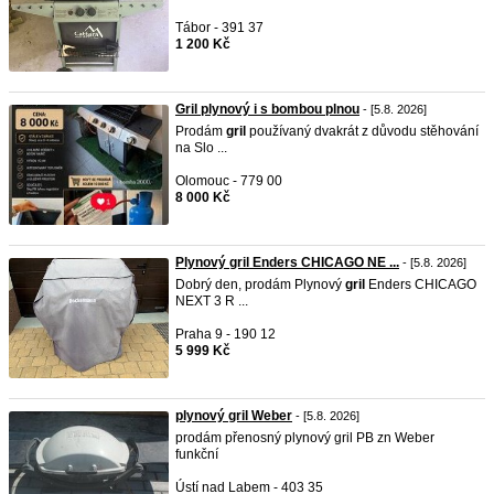
Tábor - 391 37
1 200 Kč
Gril plynový i s bombou plnou
- [5.8. 2026]
Prodám
gril
používaný dvakrát z důvodu stěhování
na Slo ...
Olomouc - 779 00
8 000 Kč
Plynový gril Enders CHICAGO NE ...
- [5.8. 2026]
Dobrý den, prodám Plynový
gril
Enders CHICAGO
NEXT 3 R ...
Praha 9 - 190 12
5 999 Kč
plynový gril Weber
- [5.8. 2026]
prodám přenosný plynový gril PB zn Weber
funkční
Ústí nad Labem - 403 35