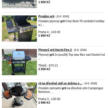
1 800 Kč
Prodám gril
- [5.8. 2026]
Prodám plynový
gril
Char Broil.Tři centrální hořáky
a j ...
Praha 4 - 143 00
1 800 Kč
Plynový gril Hecht Fire 2
- [5.8. 2026]
Plynový
gril
2x použitý Top stav Bez vad Osobní od
...
Třebíč - 675 21
2 500 Kč
ril na dřevěné uhlí se dvěma p ...
- [4.8. 2026]
Prodám zahradní
gril
na dřevěné uhlí Campingaz
Bonesco. ...
Praha 3 - 130 00
2 990 Kč