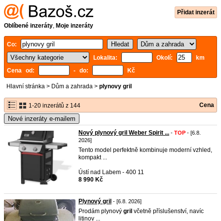
Přidat inzerát
Oblíbené inzeráty
,
Moje inzeráty
Co:
Lokalita:
Okolí:
km
Cena od:
- do:
Kč
Hlavní stránka
>
Dům a zahrada
>
plynovy gril
Cena
1-20 inzerátů z 144
Nové inzeráty e-mailem
Nový plynový gril Weber Spirit ...
-
TOP
- [6.8.
2026]
Tento model perfektně kombinuje moderní vzhled,
kompakt ...
Ústí nad Labem - 400 11
8 990 Kč
Plynový gril
- [6.8. 2026]
Prodám plynový
gril
včetně příslušenství, navíc
litinov ...