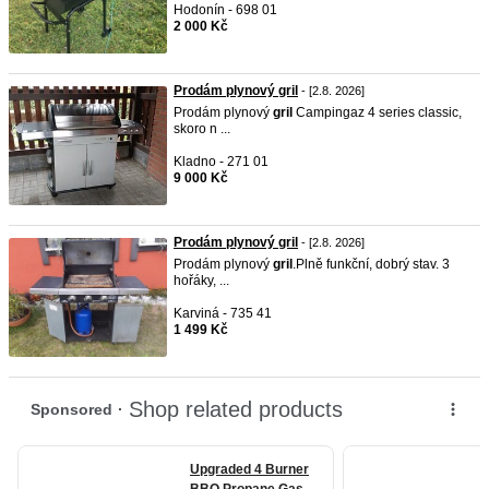
Hodonín - 698 01
2 000 Kč
Prodám plynový gril
- [2.8. 2026]
Prodám plynový
gril
Campingaz 4 series classic,
skoro n ...
Kladno - 271 01
9 000 Kč
Prodám plynový gril
- [2.8. 2026]
Prodám plynový
gril
.Plně funkční, dobrý stav. 3
hořáky, ...
Karviná - 735 41
1 499 Kč