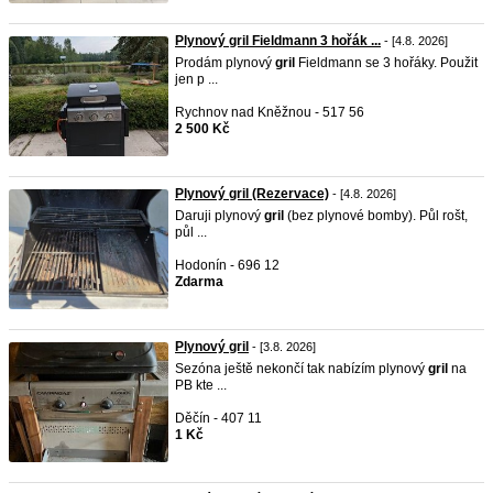
Plynový gril Fieldmann 3 hořák ...
- [4.8. 2026]
Prodám plynový
gril
Fieldmann se 3 hořáky. Použit
jen p ...
Rychnov nad Kněžnou - 517 56
2 500 Kč
Plynový gril (Rezervace)
- [4.8. 2026]
Daruji plynový
gril
(bez plynové bomby). Půl rošt,
půl ...
Hodonín - 696 12
Zdarma
Plynový gril
- [3.8. 2026]
Sezóna ještě nekončí tak nabízím plynový
gril
na
PB kte ...
Děčín - 407 11
1 Kč