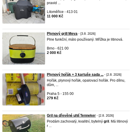
pravid ...
Litoměřice - 413 01
11 000 Kč
Plynový grill Meva
- [3.8. 2026]
Plne funkční, málo používaný. Mřížka je litinová.
Brno - 621 00
2 000 Kč
Plynový hořák + 3 kartuše sada ...
- [2.8. 2026]
Hořák, plynový hořák, opalovací hořák. Pro dílnu,
dům, ...
Praha 5 - 155 00
279 Kč
Gril na dřevěné uhlí Tenneker
- [2.8. 2026]
Prodám zachovalý, kvalitní, bytelný
gril
. Má litinový
r ...