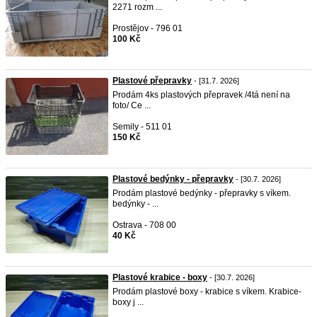
2271 rozm ...
Prostějov - 796 01
100 Kč
Plastové přepravky
- [31.7. 2026]
Prodám 4ks plastových přepravek /4tá není na
foto/ Ce ...
Semily - 511 01
150 Kč
Plastové bedýnky - přepravky
- [30.7. 2026]
Prodám plastové bedýnky - přepravky s víkem.
bedýnky - ...
Ostrava - 708 00
40 Kč
Plastové krabice - boxy
- [30.7. 2026]
Prodám plastové boxy - krabice s víkem. Krabice-
boxy j ...