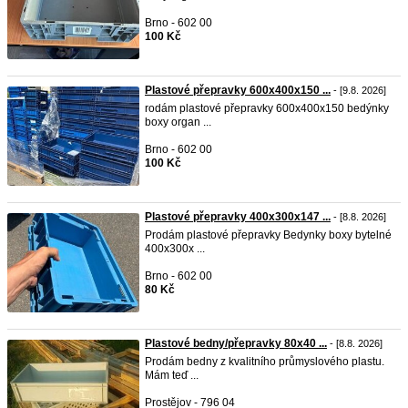
Brno - 602 00
100 Kč
Plastové přepravky 600x400x150 ...
- [9.8. 2026]
rodám plastové přepravky 600x400x150 bedýnky
boxy organ ...
Brno - 602 00
100 Kč
Plastové přepravky 400x300x147 ...
- [8.8. 2026]
Prodám plastové přepravky Bedynky boxy bytelné
400x300x ...
Brno - 602 00
80 Kč
Plastové bedny/přepravky 80x40 ...
- [8.8. 2026]
Prodám bedny z kvalitního průmyslového plastu.
Mám teď ...
Prostějov - 796 04