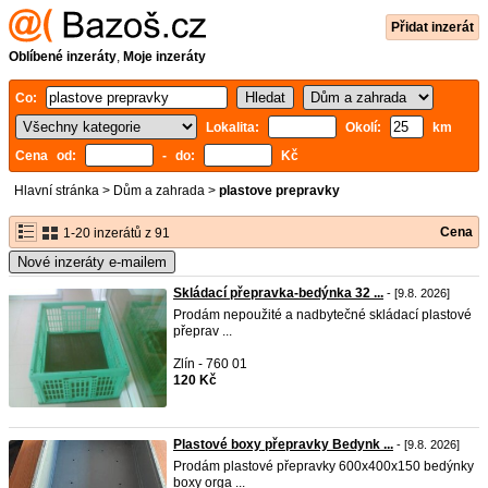
Přidat inzerát
Oblíbené inzeráty
,
Moje inzeráty
Co:
Lokalita:
Okolí:
km
Cena od:
- do:
Kč
Hlavní stránka
>
Dům a zahrada
>
plastove prepravky
Cena
1-20 inzerátů z 91
Nové inzeráty e-mailem
Skládací přepravka-bedýnka 32 ...
- [9.8. 2026]
Prodám nepoužité a nadbytečné skládací plastové
přeprav ...
Zlín - 760 01
120 Kč
Plastové boxy přepravky Bedynk ...
- [9.8. 2026]
Prodám plastové přepravky 600x400x150 bedýnky
boxy orga ...