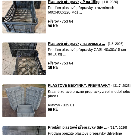
Plastové přepravky P na 15kg
- [1.8. 2026]
Prodám plastové přepravky o rozměrech
600x400x220 Mož ...
Přerov - 753 64
90 Kč
Plastové přepravky na ovoce a ...
- [1.8. 2026]
Prodám plastové přepravky CASI. 40x30x15 cm -
do 10 kg ...
Přerov - 753 64
35 Kč
PLASTOVE BEDYNKY, PREPRAVKY
- [31.7. 2026]
Krásné zdravé pružné přepravky z velmi odolného
plastu ...
Klatovy - 339 01
99 Kč
Prodám plastové přepravky Silv ...
- [31.7. 2026]
Prodám použité plastové přepravky Silverline