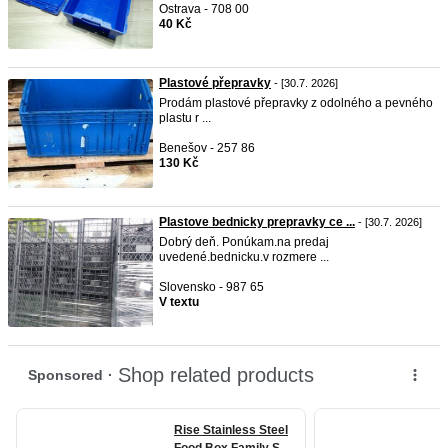
Ostrava - 708 00
40 Kč
Plastové přepravky
- [30.7. 2026]
Prodám plastové přepravky z odolného a pevného
plastu r ...
Benešov - 257 86
130 Kč
Plastove bednicky prepravky ce ...
- [30.7. 2026]
Dobrý deň. Ponúkam.na predaj
uvedené.bednicku.v rozmere ...
Slovensko - 987 65
V textu