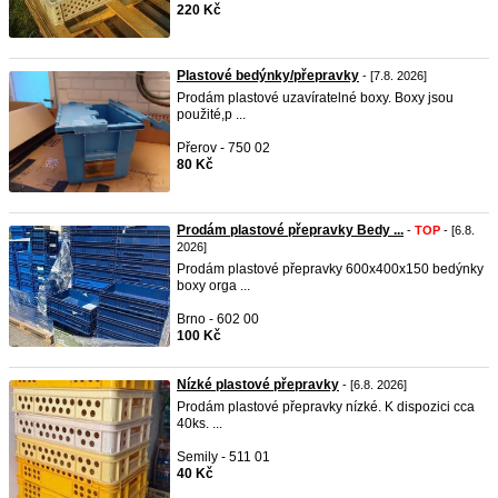
220 Kč
Plastové bedýnky/přepravky
- [7.8. 2026]
Prodám plastové uzavíratelné boxy. Boxy jsou
použité,p ...
Přerov - 750 02
80 Kč
Prodám plastové přepravky Bedy ...
-
TOP
- [6.8.
2026]
Prodám plastové přepravky 600x400x150 bedýnky
boxy orga ...
Brno - 602 00
100 Kč
Nízké plastové přepravky
- [6.8. 2026]
Prodám plastové přepravky nízké. K dispozici cca
40ks. ...
Semily - 511 01
40 Kč