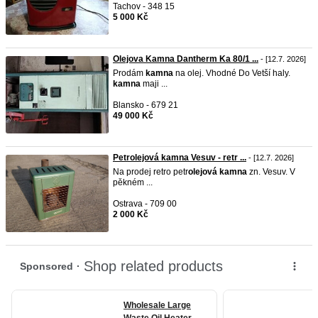
Tachov - 348 15
5 000 Kč
Olejova Kamna Dantherm Ka 80/1 ...
- [12.7. 2026]
Prodám
kamna
na olej. Vhodné Do Vetší haly.
kamna
maji ...
Blansko - 679 21
49 000 Kč
Petrolejová kamna Vesuv - retr ...
- [12.7. 2026]
Na prodej retro petr
olejová
kamna
zn. Vesuv. V
pěkném ...
Ostrava - 709 00
2 000 Kč