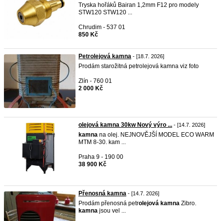
Tryska hořáků Bairan 1,2mm F12 pro modely
STW120 STW120 ...
Chrudim - 537 01
850 Kč
Petrolejová kamna
- [18.7. 2026]
Prodám starožitná petrolejová kamna viz foto
Zlín - 760 01
2 000 Kč
olejová kamna 30kw Nový výro ...
- [14.7. 2026]
kamna
na olej. NEJNOVĚJŠÍ MODEL ECO WARM
MTM 8-30. kam ...
Praha 9 - 190 00
38 900 Kč
Přenosná kamna
- [14.7. 2026]
Prodám přenosná petr
olejová
kamna
Zibro.
kamna
jsou vel ...