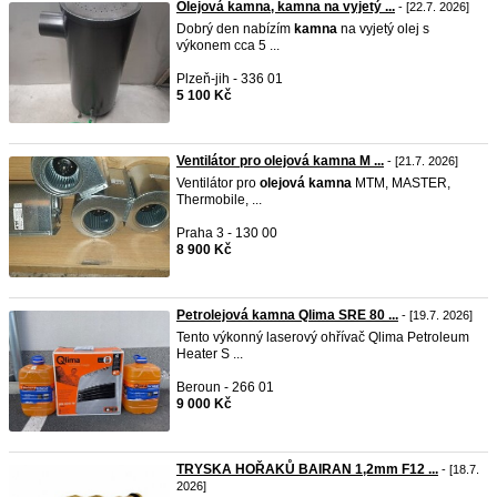
Olejová kamna, kamna na vyjetý ...
- [22.7. 2026]
Dobrý den nabízím
kamna
na vyjetý olej s
výkonem cca 5 ...
Plzeň-jih - 336 01
5 100 Kč
Ventilátor pro olejová kamna M ...
- [21.7. 2026]
Ventilátor pro
olejová
kamna
MTM, MASTER,
Thermobile, ...
Praha 3 - 130 00
8 900 Kč
Petrolejová kamna Qlima SRE 80 ...
- [19.7. 2026]
Tento výkonný laserový ohřívač Qlima Petroleum
Heater S ...
Beroun - 266 01
9 000 Kč
TRYSKA HOŘAKŮ BAIRAN 1,2mm F12 ...
- [18.7.
2026]