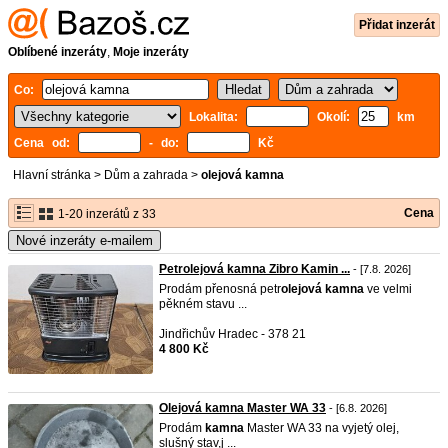
Přidat inzerát
Oblíbené inzeráty
,
Moje inzeráty
Co:
Lokalita:
Okolí:
km
Cena od:
- do:
Kč
Hlavní stránka
>
Dům a zahrada
>
olejová kamna
Cena
1-20 inzerátů z 33
Nové inzeráty e-mailem
Petrolejová kamna Zibro Kamin ...
- [7.8. 2026]
Prodám přenosná petr
olejová
kamna
ve velmi
pěkném stavu ...
Jindřichův Hradec - 378 21
4 800 Kč
Olejová kamna Master WA 33
- [6.8. 2026]
Prodám
kamna
Master WA 33 na vyjetý olej,
slušný stav,j ...