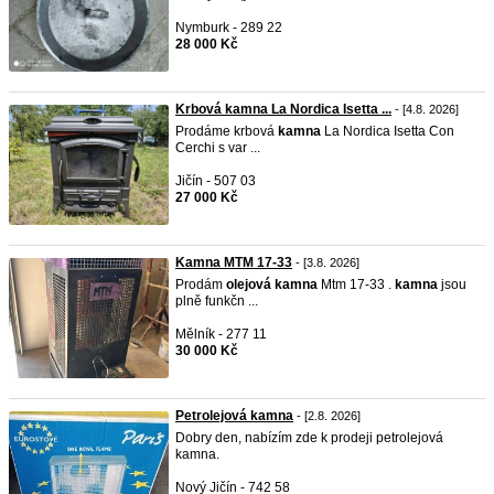
Nymburk - 289 22
28 000 Kč
Krbová kamna La Nordica Isetta ...
- [4.8. 2026]
Prodáme krbová
kamna
La Nordica Isetta Con
Cerchi s var ...
Jičín - 507 03
27 000 Kč
Kamna MTM 17-33
- [3.8. 2026]
Prodám
olejová
kamna
Mtm 17-33 .
kamna
jsou
plně funkčn ...
Mělník - 277 11
30 000 Kč
Petrolejová kamna
- [2.8. 2026]
Dobry den, nabízím zde k prodeji petrolejová
kamna.
Nový Jičín - 742 58