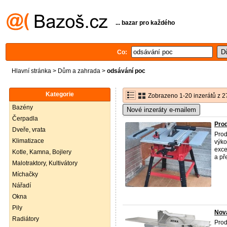
... bazar pro každého
Co:
Hlavní stránka
>
Dům a zahrada
>
odsávání poc
Kategorie
Zobrazeno 1-20 inzerátů z 2
Bazény
Nové inzeráty e-mailem
Čerpadla
Prod
Dveře, vrata
Prod
Klimatizace
výko
exce
Kotle, Kamna, Bojlery
a př
Malotraktory, Kultivátory
Míchačky
Nářadí
Okna
Pily
Nova
Radiátory
Prod