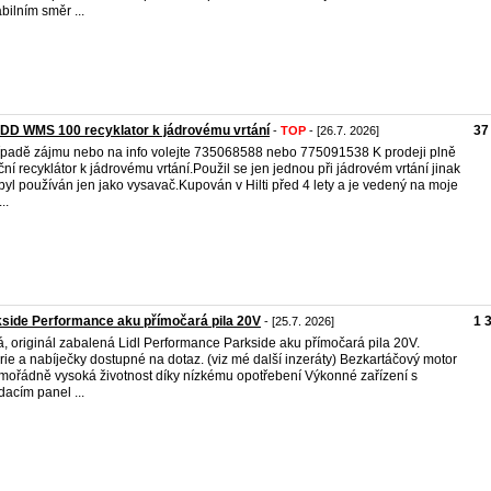
abilním směr ...
i DD WMS 100 recyklator k jádrovému vrtání
37
-
TOP
- [26.7. 2026]
ípadě zájmu nebo na info volejte 735068588 nebo 775091538 K prodeji plně
ční recyklátor k jádrovému vrtání.Použil se jen jednou při jádrovém vrtání jinak
byl používán jen jako vysavač.Kupován v Hilti před 4 lety a je vedený na moje
..
side Performance aku přímočará pila 20V
1 
- [25.7. 2026]
, originál zabalená Lidl Performance Parkside aku přímočará pila 20V.
rie a nabíječky dostupné na dotaz. (viz mé další inzeráty) Bezkartáčový motor
mořádně vysoká životnost díky nízkému opotřebení Výkonné zařízení s
dacím panel ...