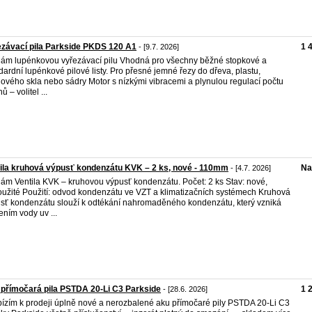
závací pila Parkside PKDS 120 A1
1 
- [9.7. 2026]
ám lupénkovou vyřezávací pilu Vhodná pro všechny běžné stopkové a
dardní lupénkové pilové listy. Pro přesné jemné řezy do dřeva, plastu,
lového skla nebo sádry Motor s nízkými vibracemi a plynulou regulací počtu
ů – volitel ...
ila kruhová výpusť kondenzátu KVK – 2 ks, nové - 110mm
Na
- [4.7. 2026]
ám Ventila KVK – kruhovou výpusť kondenzátu. Počet: 2 ks Stav: nové,
užité Použití: odvod kondenzátu ve VZT a klimatizačních systémech Kruhová
sť kondenzátu slouží k odtékání nahromaděného kondenzátu, který vzniká
ením vody uv ...
přímočará pila PSTDA 20-Li C3 Parkside
1 
- [28.6. 2026]
bízím k prodeji úplně nové a nerozbalené aku přímočaré pily PSTDA 20-Li C3