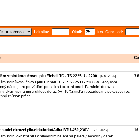
Lokalita:
Okolí:
km Cena od:
Ce
7
ám stolní kotoučovou pilu Einhell TC - TS 2225 U.- 2200
3 
- [6.8. 2026]
ám stolní kotoučovou pilu Einhell TC - TS 2225 U.- 2200 W. Je vysoce
nný nástroj pro provádění přesné a flexibilní práci. Paralelní doraz s
ntrickým upínáním a úhlový doraz (+/- 45°)zajišťují požadovaný pokosový řez
esný způsob práce ...
 stolni okruzni pila/cirkularka/Atika BTU-450,230V
16
- [6.8. 2026]
am stolni okruzni pilu v puvodnim baleni na palete,nevhodny darek.