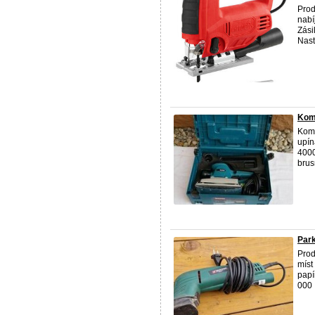
Prod
nabí
Zási
Nasta
Kom
Komp
upín
4000
brus
Park
Prod
míst
papí
000 .