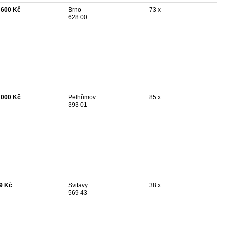
 600 Kč
Brno
73 x
628 00
 000 Kč
Pelhřimov
85 x
393 01
9 Kč
Svitavy
38 x
569 43