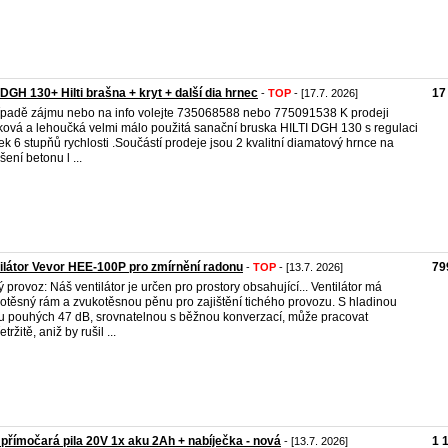
i DGH 130+ Hilti brašna + kryt + další dia hrnec
17
-
TOP
- [17.7. 2026]
ípadě zájmu nebo na info volejte 735068588 nebo 775091538 K prodeji
ková a lehoučká velmi málo použitá sanační bruska HILTI DGH 130 s regulaci
ek 6 stupňů rychlosti .Součástí prodeje jsou 2 kvalitní diamatový hrnce na
šení betonu l ...
ilátor Vevor HEE-100P pro zmírnění radonu
79
-
TOP
- [13.7. 2026]
ý provoz: Náš ventilátor je určen pro prostory obsahující... Ventilátor má
otěsný rám a zvukotěsnou pěnu pro zajištění tichého provozu. S hladinou
u pouhých 47 dB, srovnatelnou s běžnou konverzací, může pracovat
tržitě, aniž by rušil ...
přímočará pila 20V 1x aku 2Ah + nabíječka - nová
1 
- [13.7. 2026]