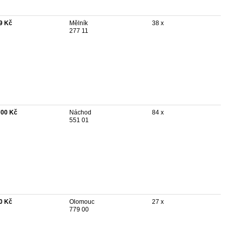
9 Kč
Mělník
38 x
277 11
700 Kč
Náchod
84 x
551 01
0 Kč
Olomouc
27 x
779 00