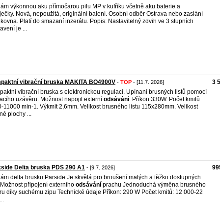
ám výkonnou aku přímočarou pilu MP v kufříku včetně aku baterie a
ječky. Nová, nepoužitá, originální balení. Osobní odběr Ostrava nebo zaslání
lkovna. Platí do smazaní inzerátu. Popis: Nastavitelný zdvih ve 3 stupních
vení je ...
paktní vibrační bruska MAKITA BO4900V
3 
-
TOP
- [11.7. 2026]
aktní vibrační bruska s elektronickou regulací. Upínaní brusných listů pomocí
acího uzávěru. Možnost napojit externí
odsávání
. Příkon 330W. Počet kmitů
-11000 min-1. Výkmit 2,6mm. Velikost brusného listu 115x280mm. Velikost
né plochy ...
side Delta bruska PDS 290 A1
99
- [9.7. 2026]
ám delta brusku Parside Je skvělá pro broušení malých a těžko dostupných
 Možnost připojení externího
odsávání
prachu Jednoduchá výměna brusného
ru díky suchému zipu Technické údaje Příkon: 290 W Počet kmitů: 12 000-22
..