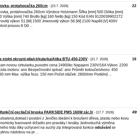
lovka, protahovačka 260cm
22
- [23.7. 2026]
ovka, protahovačka 260cm Výrobce Holzmann Šířka [mm] 500 Délka [mm]
0 Výška [mm] 740 Brutto [kg] 160 Netto [kg] 150 Kód EAN 9120039902272
ovitý výkon S1 [W] 1500 Jmenovitý výkon S6 [W] 2100 Napětí [V] 400V
lost posuvu 8 Od ...
 stolni okruzni pila/cirkularka/Atika BTU-450,230V
16
- [21.7. 2026]
am novou cirkularku,puvodni cena 24900kc Napajeni 230V/16A Výkon: 2200
zda motoru: ano Bezpečnostní spínač: ano Průměr kotouče/otvoru: 450
0 mm Max. výška řezu: 150 mm Počet otáček: 2800/min Podélný ...
ifunkční oscilační bruska PARKSIDE PMS 160W zár.3r
49
- [17.7. 2026]
zbalená,doklad.I poslání z Jevíčko.Ideální k broušení dřeva, plastu nebo kovu
nomicky tvarované držadlo pro praváky i leváky Jednoduchá výměna
ného listu díky uchycení na suchý zip Integrovaná funkce
odsávání
se
ytnou nádobou na pr ...