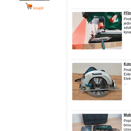
koupit
Přím
Prod
jedn
zdvi
kyva
Koto
Prod
Exte
Elek
...
Mult
Popi
brou
Univ