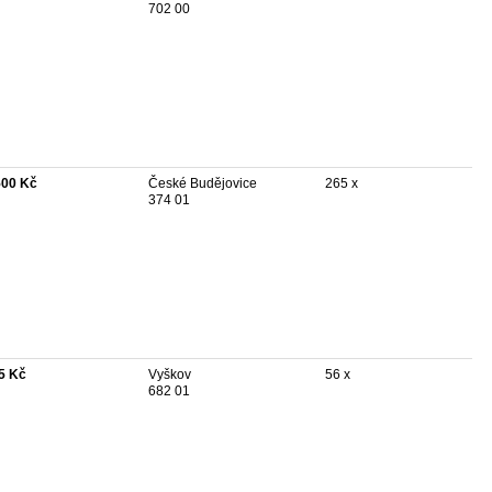
702 00
500 Kč
České Budějovice
265 x
374 01
5 Kč
Vyškov
56 x
682 01