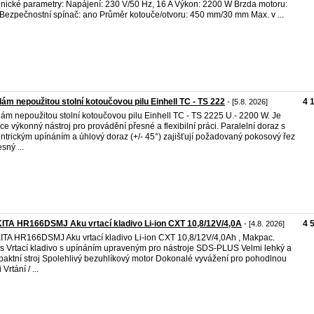
nické parametry: Napájení: 230 V/50 Hz, 16 A Výkon: 2200 W Brzda motoru:
Bezpečnostní spínač: ano Průměr kotouče/otvoru: 450 mm/30 mm Max. v ...
ám nepoužitou stolní kotoučovou pilu Einhell TC - TS 222
4 
- [5.8. 2026]
ám nepoužitou stolní kotoučovou pilu Einhell TC - TS 2225 U.- 2200 W. Je
ce výkonný nástroj pro provádění přesné a flexibilní práci. Paralelní doraz s
ntrickým upínáním a úhlový doraz (+/- 45°) zajišťují požadovaný pokosový řez
sný ...
TA HR166DSMJ Aku vrtací kladivo Li-ion CXT 10,8/12V/4,0A
4 
- [4.8. 2026]
TA HR166DSMJ Aku vrtací kladivo Li-ion CXT 10,8/12V/4,0Ah , Makpac.
s Vrtací kladivo s upínáním upraveným pro nástroje SDS-PLUS Velmi lehký a
aktní stroj Spolehlivý bezuhlíkový motor Dokonalé vyvážení pro pohodlnou
 Vrtání / ...