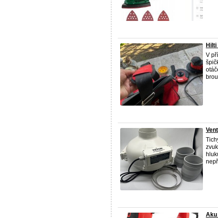
Hilt
V př
špič
otáč
brou
Vent
Tich
zvuk
hluk
nepře
Aku 