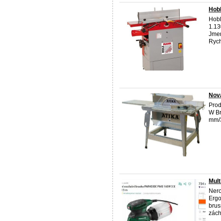
Hob
Hobl
1.13
Jmen
Rych
Nova
Prod
W Br
mm/3
Mult
Nero
Ergo
brus
zách