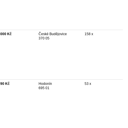
 000 Kč
České Budějovice
158 x
370 05
390 Kč
Hodonín
53 x
695 01