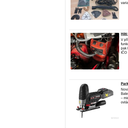
vari
Hilt
V př
funk
pak 
IČO .
Park
Nová
Bate
– mi
ovlá