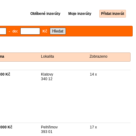
Oblíbené inzeráty
Moje inzeráty
Přidat inzerát
- do:
Kč
na
Lokalita
Zobrazeno
800 Kč
Klatovy
14 x
340 12
 000 Kč
Pelhřimov
17 x
393 01