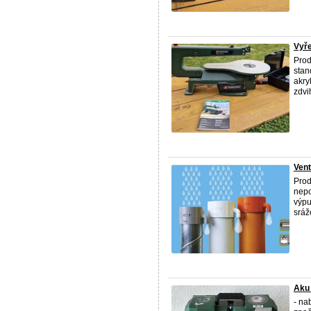
Vyře
Prod
stan
akry
zdvih
Vent
Prod
nepo
výpu
sráž
Aku 
- na