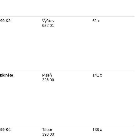
490 Kč
Vyškov
61 x
682 01
bídněte
Plzeň
141 x
326 00
299 Kč
Tábor
138 x
390 03