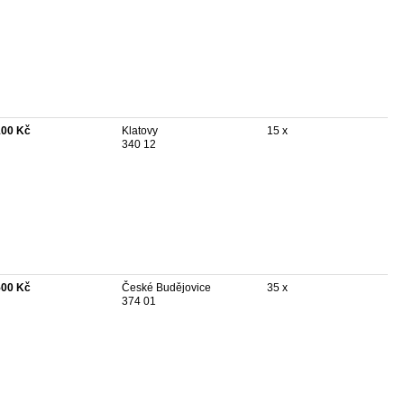
100 Kč
Klatovy
15 x
340 12
500 Kč
České Budějovice
35 x
374 01