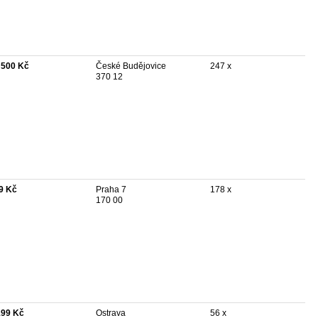
 500 Kč
České Budějovice
247 x
370 12
9 Kč
Praha 7
178 x
170 00
199 Kč
Ostrava
56 x