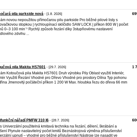
očará pila parkside nová
69
- [1.8. 2026]
ám novou nepoužitou přímočarou pilu parkside Pro běžné pilové listy s
ovačkovou stopkou | rychloupínací sklíčidlo SAW LOCK | příkon 800 W | počet
hů 0–3 100 min⁻¹ Rychlý způsob řezání díky 3stupňovému nastavení
dlového zdvihu ...
učová pila Makita HS7601
1 
- [29.7. 2026]
ám Kotoučová pila Makita HS7601 Druh výrobku Pily Oblast využití Interiér,
riér Využití Řezání Vhodné pro Dřevo Vhodné pro prostory Dílna Typ pohonu
třina Jmenovitý počáteční příkon 1 200 W Max. hloubka řezu do dřeva 66 mm
ifunkční nářadí PMFW 310 I6
60
- [28.7. 2026]
s Univerzální použitelná kmitavá technika na řezání, dělení, škrábání a
šení Plynule nastavitelný počet kmitů Beznástrojová výměna příslušenství
erzální upnutí – vhodné pro běžné příslušenství Nástroje lze nasadit ve