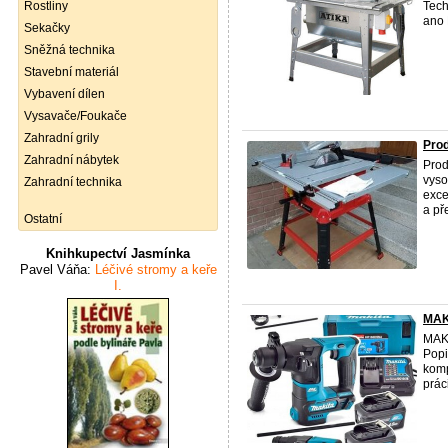
Rostliny
Tech
ano 
Sekačky
Sněžná technika
Stavební materiál
Vybavení dílen
Vysavače/Foukače
Zahradní grily
Prod
Zahradní nábytek
Prod
vyso
Zahradní technika
exce
a pře
Ostatní
Knihkupectví Jasmínka
Pavel Váňa:
Léčivé stromy a keře
I.
MAKI
MAKI
Popi
komp
práci