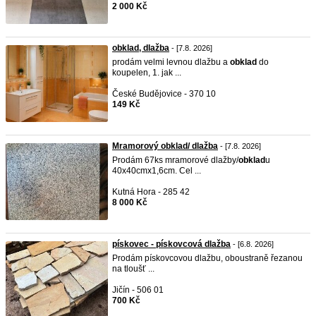
2 000 Kč
obklad, dlažba
- [7.8. 2026]
prodám velmi levnou dlažbu a
obklad
do
koupelen, 1. jak ...
České Budějovice - 370 10
149 Kč
Mramorový obklad/ dlažba
- [7.8. 2026]
Prodám 67ks mramorové dlažby/
obklad
u
40x40cmx1,6cm. Cel ...
Kutná Hora - 285 42
8 000 Kč
pískovec - pískovcová dlažba
- [6.8. 2026]
Prodám pískovcovou dlažbu, oboustraně řezanou
na tloušť ...
Jičín - 506 01
700 Kč