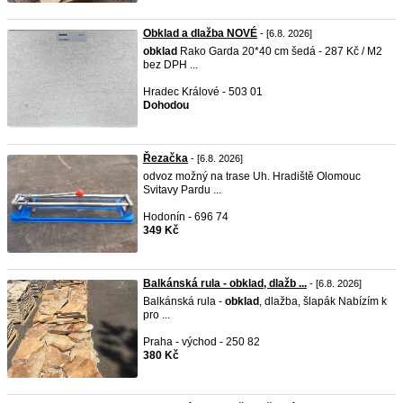
Obklad a dlažba NOVÉ
- [6.8. 2026]
obklad
Rako Garda 20*40 cm šedá - 287 Kč / M2
bez DPH ...
Hradec Králové - 503 01
Dohodou
Řezačka
- [6.8. 2026]
odvoz možný na trase Uh. Hradiště Olomouc
Svitavy Pardu ...
Hodonín - 696 74
349 Kč
Balkánská rula - obklad, dlažb ...
- [6.8. 2026]
Balkánská rula -
obklad
, dlažba, šlapák Nabízím k
pro ...
Praha - východ - 250 82
380 Kč