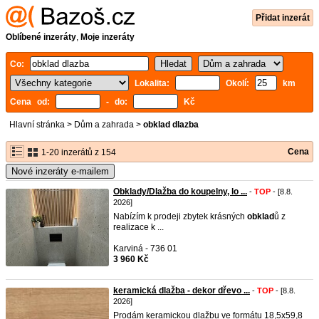
Přidat inzerát
Oblíbené inzeráty
,
Moje inzeráty
Co:
Lokalita:
Okolí:
km
Cena od:
- do:
Kč
Hlavní stránka
>
Dům a zahrada
>
obklad dlazba
Cena
1-20 inzerátů z 154
Nové inzeráty e-mailem
Obklady/Dlažba do koupelny, lo ...
-
TOP
- [8.8.
2026]
Nabízím k prodeji zbytek krásných
obklad
ů z
realizace k ...
Karviná - 736 01
3 960 Kč
keramická dlažba - dekor dřevo ...
-
TOP
- [8.8.
2026]
Prodám keramickou dlažbu ve formátu 18,5x59,8