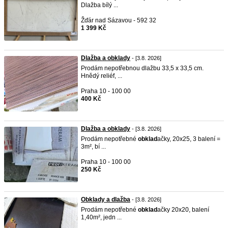
Dlažba bílý ...
Žďár nad Sázavou - 592 32
1 399 Kč
Dlažba a obklady
- [3.8. 2026]
Prodám nepotřebnou dlažbu 33,5 x 33,5 cm.
Hnědý reliéf, ...
Praha 10 - 100 00
400 Kč
Dlažba a obklady
- [3.8. 2026]
Prodám nepotřebné
obklad
ačky, 20x25, 3 balení =
3m², bí ...
Praha 10 - 100 00
250 Kč
Obklady a dlažba
- [3.8. 2026]
Prodám nepotřebné
obklad
ačky 20x20, balení
1,40m², jedn ...