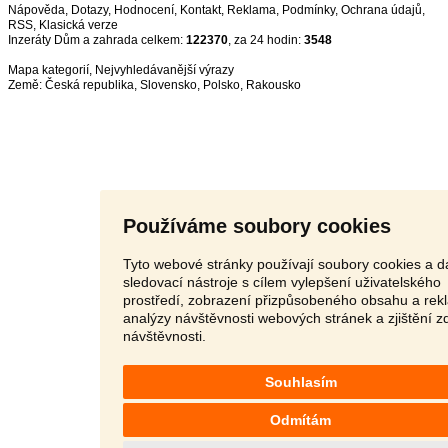
Nápověda
,
Dotazy
,
Hodnocení
,
Kontakt
,
Reklama
,
Podmínky
,
Ochrana údajů
,
RSS
,
Inzeráty Dům a zahrada celkem:
122370
, za 24 hodin:
3548
Mapa kategorií
,
Nejvyhledávanější výrazy
Země:
Česká republika
,
Slovensko
,
Polsko
,
Rakousko
Používáme soubory cookies
Tyto webové stránky používají soubory cookies a da
sledovací nástroje s cílem vylepšení uživatelského
prostředí, zobrazení přizpůsobeného obsahu a rek
analýzy návštěvnosti webových stránek a zjištění z
návštěvnosti.
Souhlasím
Odmítám