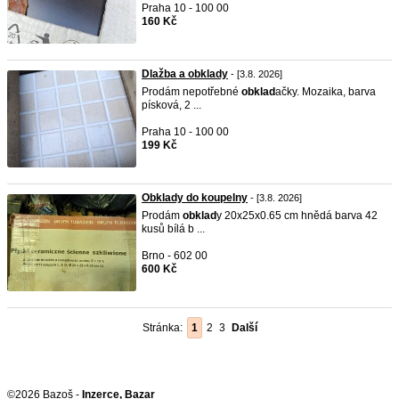
Praha 10 - 100 00
160 Kč
Dlažba a obklady
- [3.8. 2026]
Prodám nepotřebné
obklad
ačky. Mozaika, barva
písková, 2 ...
Praha 10 - 100 00
199 Kč
Obklady do koupelny
- [3.8. 2026]
Prodám
obklad
y 20x25x0.65 cm hnědá barva 42
kusů bílá b ...
Brno - 602 00
600 Kč
Stránka:
1
2
3
Další
©2026 Bazoš -
Inzerce, Bazar