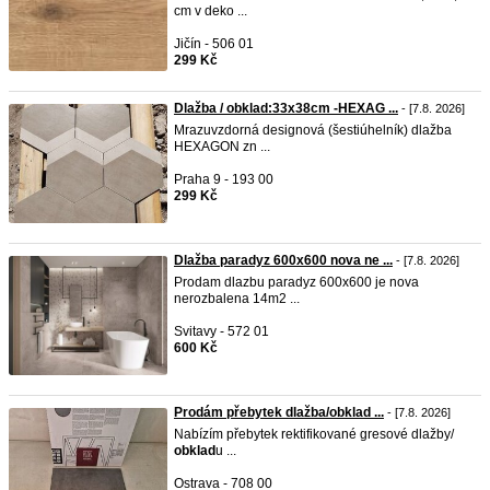
cm v deko ...
Jičín - 506 01
299 Kč
Dlažba / obklad:33x38cm -HEXAG ...
- [7.8. 2026]
Mrazuvzdorná designová (šestiúhelník) dlažba
HEXAGON zn ...
Praha 9 - 193 00
299 Kč
Dlažba paradyz 600x600 nova ne ...
- [7.8. 2026]
Prodam dlazbu paradyz 600x600 je nova
nerozbalena 14m2 ...
Svitavy - 572 01
600 Kč
Prodám přebytek dlažba/obklad ...
- [7.8. 2026]
Nabízím přebytek rektifikované gresové dlažby/
obklad
u ...
Ostrava - 708 00