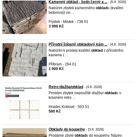
Kamenný obklad - šedo černý a ...
- [5.8. 2026]
Nabízím zbytek kamenného
obklad
u (kvalitní
betonový) ne ...
Frýdek - Místek - 738 01
3 999 Kč
Přírodní štípaný obkladový kám ...
- [4.8. 2026]
Nabízím k prodeji kvalitní
obklad
z přírodního
kamene ( ...
Příbram - 264 01
1 900 Kč
Retro dlažba/obklad
- [4.8. 2026]
Prodám zbytek nepoužité dlažby/
obklad
u v
krásném retro ...
Hradec Králové - 503 51
580 Kč
Obklady do koupelny
- [3.8. 2026]
Prodáme zbylé
obklad
y do koupelny. Název: