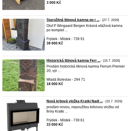
3 000 Kč
Starožitná litinová kamna po r ...
- [27.7. 2026]
Oluf P Wingaard Bergen Krásná etážová kamna
po komplet ...
Frýdek - Místek - 739 91
39 000 Kč
Historická litinová kamna Ferr ...
- [15.7. 2026]
Prodám historická litinová kamna Ferrum Premier
20, výr ...
Mladá Boleslav - 294 71
18 000 Kč
Nová krbová vložka Kratki Nadi ...
- [15.7. 2026]
prodám novou, nepoužitou krbovou vložku od
firmy Kratki ...
Frýdek - Místek - 739 61
33 000 Kč