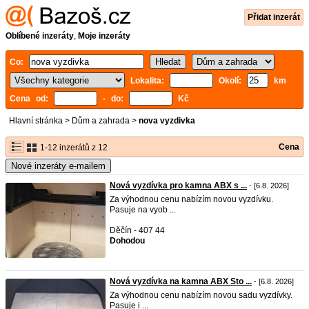
Přidat inzerát
Oblíbené inzeráty
,
Moje inzeráty
Co:
Lokalita:
Okolí:
km
Cena od:
- do:
Kč
Hlavní stránka
>
Dům a zahrada
>
nova vyzdivka
Cena
1-12 inzerátů z 12
Nové inzeráty e-mailem
Nová vyzdívka pro kamna ABX s ...
- [6.8. 2026]
Za výhodnou cenu nabízím novou vyzdívku.
Pasuje na vyob ...
Děčín - 407 44
Dohodou
Nová vyzdívka na kamna ABX Sto ...
- [6.8. 2026]
Za výhodnou cenu nabízím novou sadu vyzdívky.
Pasuje i ...