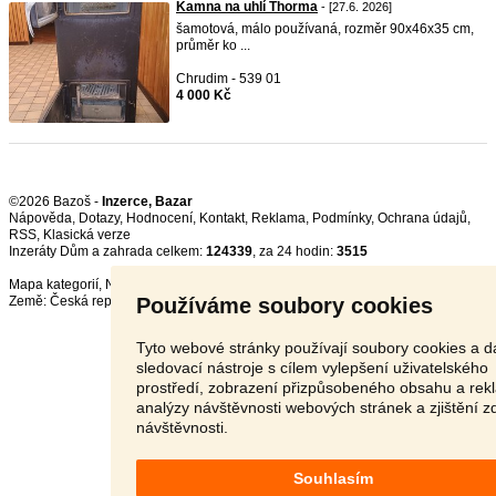
Kamna na uhlí Thorma
- [27.6. 2026]
šamotová, málo používaná, rozměr 90x46x35 cm,
průměr ko ...
Chrudim - 539 01
4 000 Kč
©2026 Bazoš -
Inzerce, Bazar
Nápověda
,
Dotazy
,
Hodnocení
,
Kontakt
,
Reklama
,
Podmínky
,
Ochrana údajů
,
RSS
,
Inzeráty Dům a zahrada celkem:
124339
, za 24 hodin:
3515
Mapa kategorií
,
Nejvyhledávanější výrazy
Používáme soubory cookies
Země:
Česká republika
,
Slovensko
,
Polsko
,
Rakousko
Tyto webové stránky používají soubory cookies a da
sledovací nástroje s cílem vylepšení uživatelského
prostředí, zobrazení přizpůsobeného obsahu a rek
analýzy návštěvnosti webových stránek a zjištění z
návštěvnosti.
Souhlasím