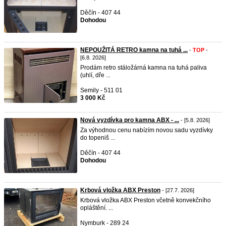
Děčín - 407 44
Dohodou
NEPOUŽITÁ RETRO kamna na tuhá ...
-
TOP
-
[6.8. 2026]
Prodám retro stáložárná kamna na tuhá paliva
(uhlí, dře ...
Semily - 511 01
3 000 Kč
Nová vyzdívka pro kamna ABX - ...
- [5.8. 2026]
Za výhodnou cenu nabízím novou sadu vyzdívky
do topeniš ...
Děčín - 407 44
Dohodou
Krbová vložka ABX Preston
- [27.7. 2026]
Krbová vložka ABX Preston včetně konvekčního
opláštění. ...
Nymburk - 289 24