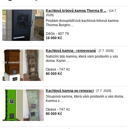
Kachlová krbová kamna Thorma B ...
- [14.7.
2026]
Prodám dvouplášťová kachlová krbová kamna
Thorma Borgho ...
Děčín - 407 79
16 000 Kč
Kachlová kamna - renovovaná
- [7.7. 2026]
Nabízím tato kamna, která vám postavím u vás
doma. Kamn ...
Opava - 747 41
80 000 Kč
Kachlová kamna po renovaci
- [7.7. 2026]
Sloupová kamna, která vám postavím u vás doma.
Kamna s ...
Opava - 747 41
80 000 Kč