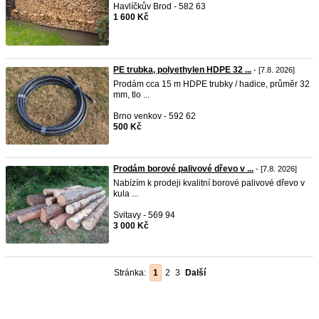
Havlíčkův Brod - 582 63
1 600 Kč
PE trubka, polyethylen HDPE 32 ...
- [7.8. 2026]
Prodám cca 15 m HDPE trubky / hadice, průměr 32
mm, tlo ...
Brno venkov - 592 62
500 Kč
Prodám borové palivové dřevo v ...
- [7.8. 2026]
Nabízím k prodeji kvalitní borové palivové dřevo v
kula ...
Svitavy - 569 94
3 000 Kč
Stránka:
1
2
3
Další