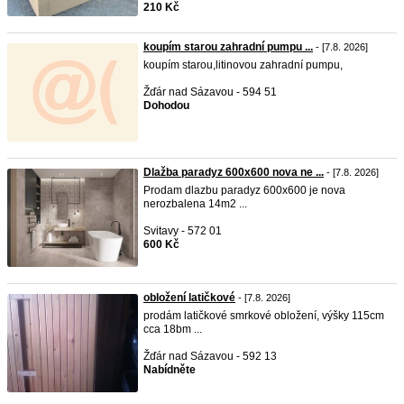
210 Kč
koupím starou zahradní pumpu ...
- [7.8. 2026]
koupím starou,litinovou zahradní pumpu,
Žďár nad Sázavou - 594 51
Dohodou
Dlažba paradyz 600x600 nova ne ...
- [7.8. 2026]
Prodam dlazbu paradyz 600x600 je nova
nerozbalena 14m2 ...
Svitavy - 572 01
600 Kč
obložení latičkové
- [7.8. 2026]
prodám latičkové smrkové obložení, výšky 115cm
cca 18bm ...
Žďár nad Sázavou - 592 13
Nabídněte