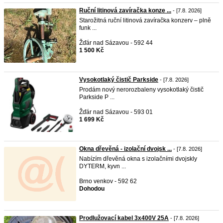
Ruční litinová zavíračka konze ...
- [7.8. 2026]
Starožitná ruční litinová zavíračka konzerv – plně
funk ...
Žďár nad Sázavou - 592 44
1 500 Kč
Vysokotlaký čistič Parkside
- [7.8. 2026]
Prodám nový nerorozbaleny vysokotlaký čistič
Parkside P ...
Žďár nad Sázavou - 593 01
1 699 Kč
Okna dřevěná - izolační dvojsk ...
- [7.8. 2026]
Nabízím dřevěná okna s izolačními dvojskly
DYTERM, kyvn ...
Brno venkov - 592 62
Dohodou
Prodlužovací kabel 3x400V 25A
- [7.8. 2026]