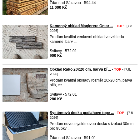
Žďár nad Sázavou - 594 44
11 000 Kč
Kamenný obklad Magicrete Ontar ...
-
TOP
- [7.8.
2026]
Prodám kvalitní venkovní obklad ve vzhledu
kamene, barv ...
Svitavy - 572 01
900 Kč
Obklad Rako 20x20 cm, barva bí ...
-
TOP
- [7.8.
2026]
Prodám kvalitní obklady rozměr 20x20 cm, barva
bílá, ce ...
Svitavy - 572 01
280 Kč
Systémová deska podlahové tope ...
-
TOP
- [7.8.
2026]
Prodám novou systémovou desku s izolací 30mm
pro trubky ...
Žďár nad Sázavou - 591 01