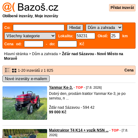
Přidat inzerát
Oblíbené inzeráty
,
Moje inzeráty
Co:
Lokalita:
Okolí:
km
Cena od:
- do:
Kč
Hlavní stránka
>
Dům a zahrada
>
Žďár nad Sázavou - Nové Město na
Moravě
Cena
1-20 inzerátů z 1 825
Nové inzeráty e-mailem
Yanmar Ke-3.
-
TOP
- [7.8. 2026]
Dobrý den, prodám traktor Yanmar Ke-3, je po
servisu, n ...
Žďár nad Sázavou - 594 42
99 000 Kč
Malotraktor T4 K14 + vozík NSN ...
-
TOP
- [7.8.
2026]