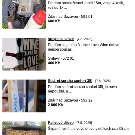
Prodám prodlužovací kabel 15m, vstup 4 kolík,
výstup 1x ...
Žďár nad Sázavou - 591 01
600 Kč
stojan na lahve
- [7.8. 2026]
Prodám stojan na 3 lahve Love Wine (lahve
nejsou součás ...
Svitavy - 572 01
460 Kč
Solární sprcha confort 35l
- [7.8. 2026]
Prodám solární sprchu confort 35l, je nová
nepoužitá, a ...
Žďár nad Sázavou - 592 12
2 800 Kč
Palivové dřevo
- [7.8. 2026]
Štípané tvrdé palivové dřevo v délkách cca 35 cm.