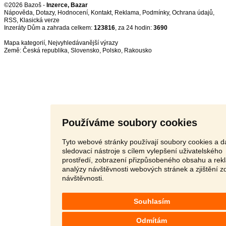
©2026 Bazoš -
Inzerce, Bazar
Nápověda
,
Dotazy
,
Hodnocení
,
Kontakt
,
Reklama
,
Podmínky
,
Ochrana údajů
,
RSS
,
Inzeráty Dům a zahrada celkem:
123816
, za 24 hodin:
3690
Mapa kategorií
,
Nejvyhledávanější výrazy
Země:
Česká republika
,
Slovensko
,
Polsko
,
Rakousko
Používáme soubory cookies
Tyto webové stránky používají soubory cookies a da
sledovací nástroje s cílem vylepšení uživatelského
prostředí, zobrazení přizpůsobeného obsahu a rek
analýzy návštěvnosti webových stránek a zjištění z
návštěvnosti.
Souhlasím
Odmítám