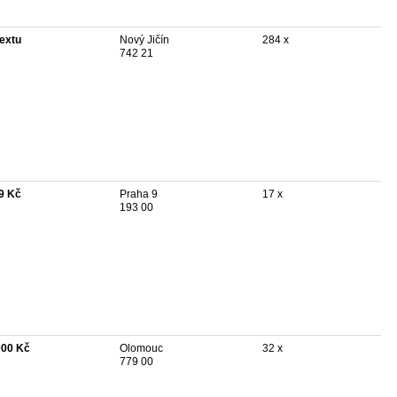
textu
Nový Jičín
284 x
742 21
9 Kč
Praha 9
17 x
193 00
000 Kč
Olomouc
32 x
779 00