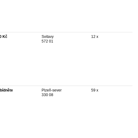
0 Kč
Svitavy
12 x
572 01
bídněte
Plzeň-sever
59 x
330 08