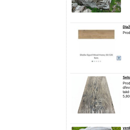
Dla
Prod
Sels
Prod
dřev
také
5,80
venk