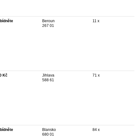
bídněte
Beroun
11 x
267 01
0 Kč
Jihlava
71 x
588 61
bídněte
Blansko
84 x
680 01