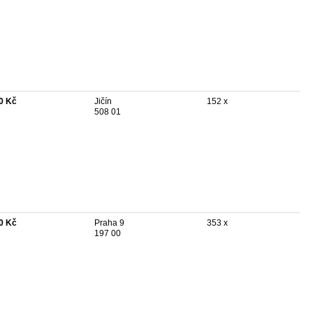
0 Kč
Jičín
152 x
508 01
0 Kč
Praha 9
353 x
197 00