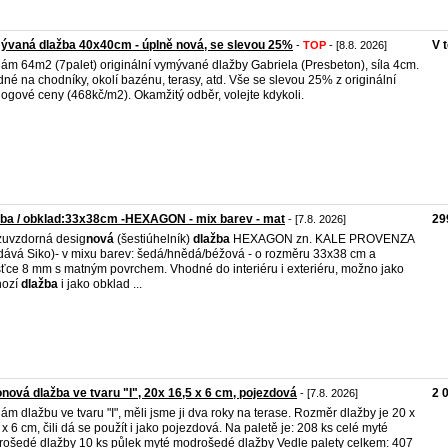
vaná dlažba 40x40cm - úplně nová, se slevou 25%
V 
-
TOP
- [8.8. 2026]
ám 64m2 (7palet) originální vymývané dlažby Gabriela (Presbeton), síla 4cm.
né na chodníky, okolí bazénu, terasy, atd. Vše se slevou 25% z originální
logové ceny (468kč/m2). Okamžitý odběr, volejte kdykoli.
ba / obklad:33x38cm -HEXAGON - mix barev - mat
29
- [7.8. 2026]
uvzdorná desig
nová
(šestiúhelník)
dlažba
HEXAGON zn. KALE PROVENZA
dává Siko)- v mixu barev: šedá/hnědá/béžová - o rozměru 33x38 cm a
šťce 8 mm s matným povrchem. Vhodné do interiéru i exteriéru, možno jako
hozí
dlažba
i jako obklad ...
nová dlažba ve tvaru "I", 20x 16,5 x 6 cm, pojezdová
2 
- [7.8. 2026]
ám dlažbu ve tvaru "I", měli jsme ji dva roky na terase. Rozměr dlažby je 20 x
 x 6 cm, čili dá se použít i jako pojezdová. Na paletě je: 208 ks celé myté
ošedé dlažby 10 ks půlek myté modrošedé dlažby Vedle palety celkem: 407