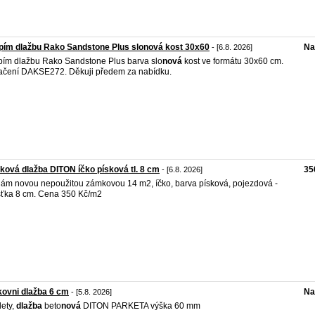
ím dlažbu Rako Sandstone Plus slonová kost 30x60
Na
- [6.8. 2026]
ím dlažbu Rako Sandstone Plus barva slo
nová
kost ve formátu 30x60 cm.
čení DAKSE272. Děkuji předem za nabídku.
ová dlažba DITON íčko písková tl. 8 cm
35
- [6.8. 2026]
ám novou nepoužitou zámkovou 14 m2, íčko, barva písková, pojezdová -
šťka 8 cm. Cena 350 Kč/m2
ovni dlažba 6 cm
Na
- [5.8. 2026]
lety,
dlažba
beto
nová
DITON PARKETA výška 60 mm