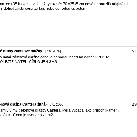
ám cca 35 ks venkovní dlažby rozměr 70 x35x5 cm
nová
nepoužitá originální
ni dohoda jistá cena za kus nebo dohodou cs beton
né druhy zámkové dlažby
V 
- [7.8. 2026]
ná
nová
zámková
dlažba
cena je dohodou hned na odběr PROSÍM
OLEJTE NA TEL. ČÍSLO JEN SMS
nová dlažba Cantera žlutá
25
- [6.8. 2026]
ám 5,5 m2 betonové dlažby Cantera, která vypadá jako přírodní kámen.
a 8 cm. Cena je uvedena za m2.