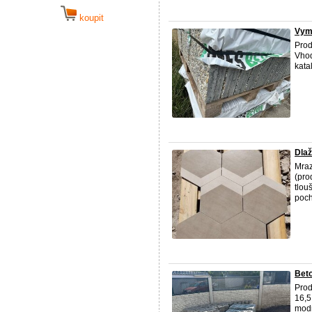
koupit
Vymý
Prod
Vhod
kata
Dlaž
Mraz
(pro
tlou
poc
Beto
Prod
16,5
modr