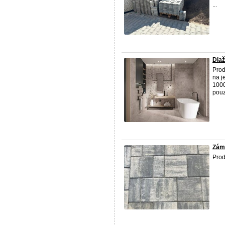
...
Dla
Prod
na j
100
pouz
Zám
Prod