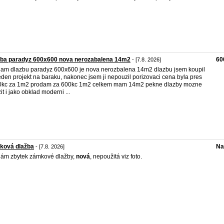
žba paradyz 600x600 nova nerozabalena 14m2
60
- [7.8. 2026]
am dlazbu paradyz 600x600 je nova nerozbalena 14m2 dlazbu jsem koupil
eden projekt na baraku, nakonec jsem ji nepouzil porizovaci cena byla pres
0kc za 1m2 prodam za 600kc 1m2 celkem mam 14m2 pekne dlazby mozne
it i jako obklad moderni ...
ková dlažba
Na
- [7.8. 2026]
ám zbytek zámkové dlažby,
nová
, nepoužitá viz foto.