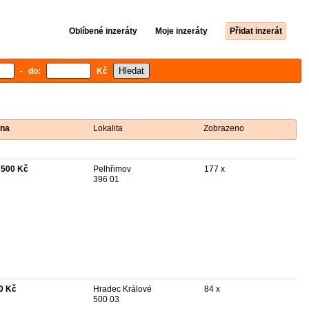
Oblíbené inzeráty
Moje inzeráty
Přidat inzerát
- do:
Kč
na
Lokalita
Zobrazeno
 500 Kč
Pelhřimov
177 x
396 01
0 Kč
Hradec Králové
84 x
500 03