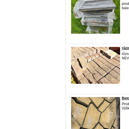
prod
bale
růz
růz
NEV
Beto
Prod
Výšk