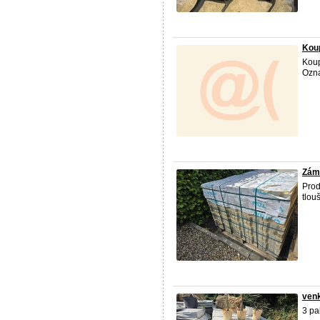
Koup
Koup
Ozna
Zámk
Prod
tlou
venk
3 pa