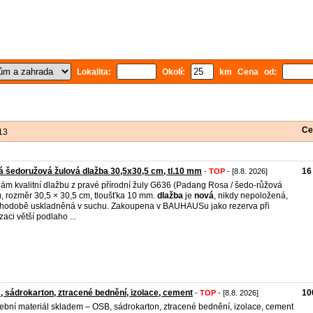
Lokalita:
Okolí:
km Cena od:
Ce
13
 šedoružová žulová dlažba 30,5x30,5 cm, tl.10 mm
16
-
TOP
- [8.8. 2026]
ám kvalitní dlažbu z pravé přírodní žuly G636 (Padang Rosa / šedo-růžová
), rozměr 30,5 × 30,5 cm, tloušťka 10 mm.
dlažba
je
nová
, nikdy nepoložená,
hodobě uskladněná v suchu. Zakoupena v BAUHAUSu jako rezerva při
zaci větší podlaho ...
 sádrokarton, ztracené bednění, izolace, cement
10
-
TOP
- [8.8. 2026]
ební materiál skladem – OSB, sádrokarton, ztracené bednění, izolace, cement