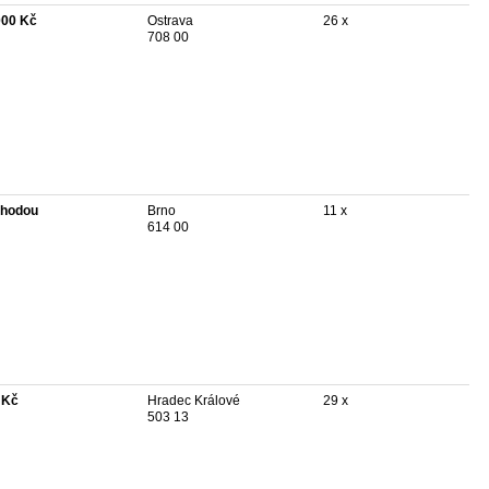
000 Kč
Ostrava
26 x
708 00
hodou
Brno
11 x
614 00
 Kč
Hradec Králové
29 x
503 13