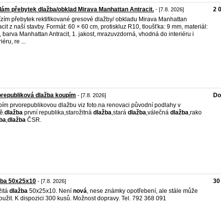
ám přebytek dlažba/obklad Mirava Manhattan Antracit.
2 
- [7.8. 2026]
zím přebytek rektifikované gresové dlažby/ obkladu Mirava Manhattan
acit z naší stavby. Formát: 60 × 60 cm, protiskluz R10, tloušťka: 9 mm, materiál:
, barva Manhattan Antracit, 1. jakost, mrazuvzdorná, vhodná do interiéru i
iéru, re ...
republiková dlažba koupím
Do
- [7.8. 2026]
ím prvorepublikovou dlažbu viz foto.na renovaci původní podlahy v
ě.
dlažba
první republika,starožitná
dlažba
,stará
dlažba
,válečná
dlažba
,rako
ba
,
dlažba
ČSR.
žba 50x25x10
30
- [7.8. 2026]
žitá
dlažba
50x25x10. Není
nová
, nese známky opotřebení, ale stále může
oužit. K dispozici 300 kusů. Možnost dopravy. Tel. 792 368 091