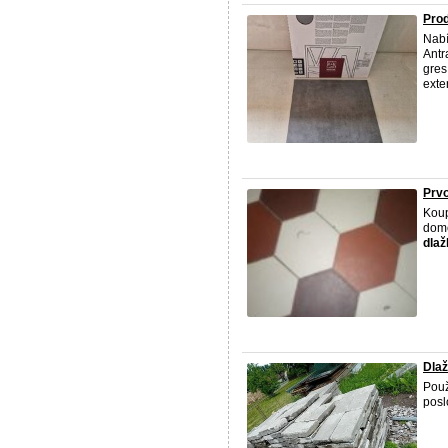
Prod
Nabí
Antr
gres
exter
Prvo
Koup
dom
dlaž
Dla
Pou
posl