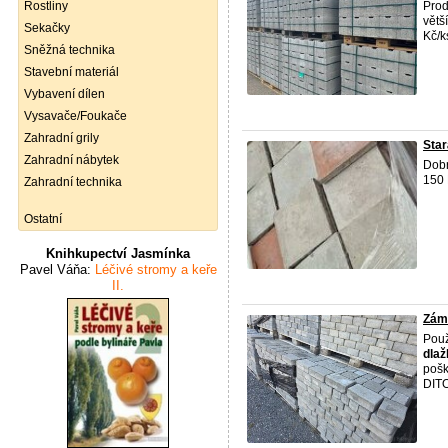
Rostliny
Prod
větš
Sekačky
Kč/k
Sněžná technika
Stavební materiál
Vybavení dílen
Vysavače/Foukače
Zahradní grily
Star
Zahradní nábytek
Dobr
150 
Zahradní technika
Ostatní
Knihkupectví Jasmínka
Pavel Váňa:
Léčivé stromy a keře
II.
Zám
Pou
dlaž
pošk
DIT