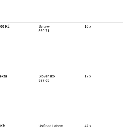
200 Kč
Svitavy
16 x
569 71
textu
Slovensko
17 x
987 65
 Kč
Ústí nad Labem
47 x