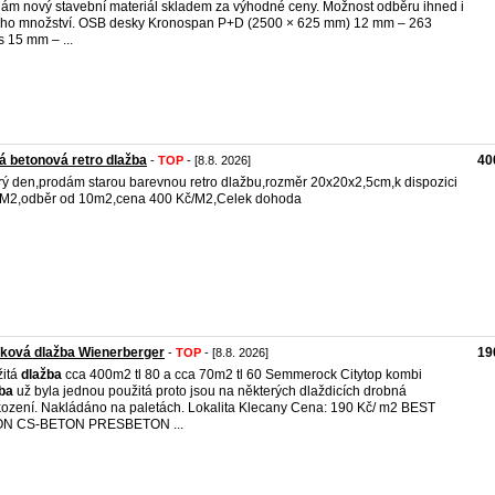
ám nový stavební materiál skladem za výhodné ceny. Možnost odběru ihned i
ího množství. OSB desky Kronospan P+D (2500 × 625 mm) 12 mm – 263
s 15 mm – ...
á betonová retro dlažba
40
-
TOP
- [8.8. 2026]
ý den,prodám starou barevnou retro dlažbu,rozměr 20x20x2,5cm,k dispozici
M2,odběr od 10m2,cena 400 Kč/M2,Celek dohoda
ková dlažba Wienerberger
19
-
TOP
- [8.8. 2026]
žitá
dlažba
cca 400m2 tl 80 a cca 70m2 tl 60 Semmerock Citytop kombi
ba
už byla jednou použitá proto jsou na některých dlaždicích drobná
ození. Nakládáno na paletách. Lokalita Klecany Cena: 190 Kč/ m2 BEST
ON CS-BETON PRESBETON ...