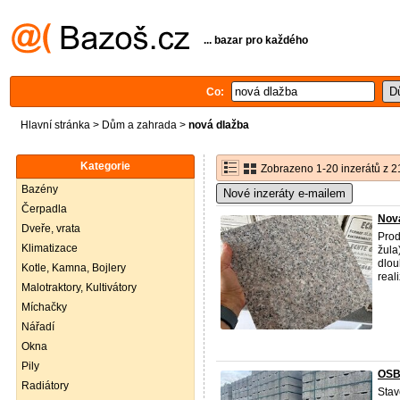
... bazar pro každého
Co:
Hlavní stránka
>
Dům a zahrada
>
nová dlažba
Kategorie
Zobrazeno 1-20 inzerátů z 2
Bazény
Nové inzeráty e-mailem
Čerpadla
Nová
Dveře, vrata
Prod
Klimatizace
žula
dlou
Kotle, Kamna, Bojlery
reali
Malotraktory, Kultivátory
Míchačky
Nářadí
Okna
Pily
OSB,
Radiátory
Stav