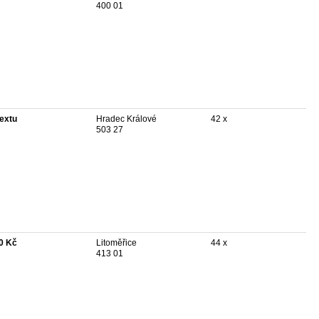
400 01
textu
Hradec Králové
42 x
503 27
0 Kč
Litoměřice
44 x
413 01