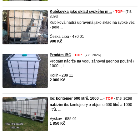
Kubíkovka jako sklad sypkého m ...
-
TOP
- [7.8.
2026]
Kubíková nádrž upravená jako sklad
na
sypké věci
- pele ...
Česká Lípa - 470 01
900 Kč
Prodám IBC
-
TOP
- [7.8. 2026]
Prodám nádrže
na
vodu zánovní (jednou použité)
1000L, I ...
Kolín - 289 11
2 000 Kč
Ibc kontejner 600 litrů, 1000 ...
-
TOP
- [7.8. 2026]
na
bízím ibc kontejnery o objemu 600 litrů a 1000
litrů. ...
Vyškov - 685 01
1 850 Kč