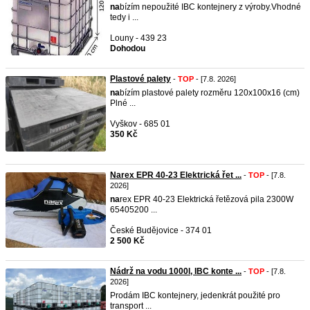
na
bízím nepoužité IBC kontejnery z výroby.Vhodné
tedy i ...
Louny - 439 23
Dohodou
Plastové palety
-
TOP
- [7.8. 2026]
na
bízím plastové palety rozměru 120x100x16 (cm)
Plné ...
Vyškov - 685 01
350 Kč
Narex EPR 40-23 Elektrická řet ...
-
TOP
- [7.8.
2026]
na
rex EPR 40-23 Elektrická řetězová pila 2300W
65405200 ...
České Budějovice - 374 01
2 500 Kč
Nádrž na vodu 1000l, IBC konte ...
-
TOP
- [7.8.
2026]
Prodám IBC kontejnery, jedenkrát použité pro
transport ...