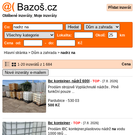
Přidat inzerát
Oblíbené inzeráty
,
Moje inzeráty
Co:
Lokalita:
Okolí:
km
Cena od:
- do:
Kč
Hlavní stránka
>
Dům a zahrada
>
nadrz na
Cena
1-20 inzerátů z 1 684
Nové inzeráty e-mailem
Ibc kontejner, nádrž 600l
-
TOP
- [7.8. 2026]
Prodám strojově Vypláchnuté nádrže.. Plně
funkční pouze ...
Pardubice - 530 03
500 Kč
Ibc kontejner
-
TOP
- [7.8. 2026]
Prodám IBC kontejner,plastovou nádrž
na
vodu
1000 litrů ...