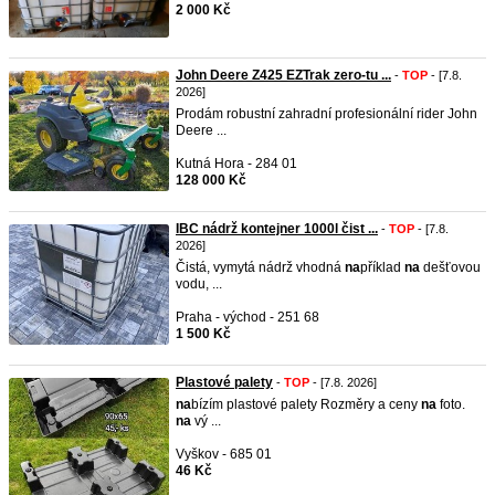
2 000 Kč
John Deere Z425 EZTrak zero-tu ...
-
TOP
- [7.8.
2026]
Prodám robustní zahradní profesionální rider John
Deere ...
Kutná Hora - 284 01
128 000 Kč
IBC nádrž kontejner 1000l čist ...
-
TOP
- [7.8.
2026]
Čistá, vymytá nádrž vhodná
na
příklad
na
dešťovou
vodu, ...
Praha - východ - 251 68
1 500 Kč
Plastové palety
-
TOP
- [7.8. 2026]
na
bízím plastové palety Rozměry a ceny
na
foto.
na
vý ...
Vyškov - 685 01
46 Kč