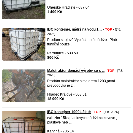
Uherské Hradiště - 687 04
1 400 Kč
IBC kontejner, nádrž na vodu 1 ...
-
TOP
- [7.8.
2026]
Prodám strojově Vypláchnuté nádrže.. Plně
funkční pouze ...
Pardubice - 533 53
800 Kč
Malotraktor domácí výroby se s ...
-
TOP
- [7.8.
2026]
Prodám malotraktor s motorem 1203,prvni
převodovka je z ...
Hradec Králové - 503 51
18 000 Kč
IBC kontejner 1000L čisté
-
TOP
- [7.8. 2026]
na
bízím 15ks plastových nádrží
na
kovové ,
plastové neb ...
Karviná - 735 14