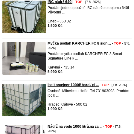
IBC nádrž 640l
-
TOP
- [7.8. 2026]
Prodám jednou použité IBC nádrže o objemu 640l.
Původní ...
Cheb - 350 02
1 500 Kč
Myčka podlah KARCHER FC 8 sign ...
-
TOP
- [7.8.
2026]
Prodám myčku podlah KARCHER FC 8 Smart
Sig
na
ture Line k ...
Karviná - 735 14
5 990 Kč
Ibc kontejner 1000l/ barel/ pl ...
-
TOP
- [7.8. 2026]
Osobně: Milovice u Hořic. Tel.731903098. Prodám
ibc k ...
Hradec Králové - 500 02
1 990 Kč
Nádrž na vodu 1000 litrů,na za ...
-
TOP
- [7.8.
2026]