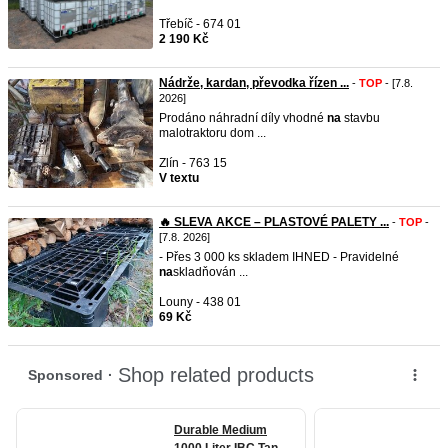
Třebíč - 674 01
2 190 Kč
Nádrže, kardan, převodka řízen ...
-
TOP
- [7.8.
2026]
Prodáno náhradní díly vhodné
na
stavbu
malotraktoru dom ...
Zlín - 763 15
V textu
🔥 SLEVA AKCE – PLASTOVÉ PALETY ...
-
TOP
-
[7.8. 2026]
- Přes 3 000 ks skladem IHNED - Pravidelné
na
skladňován ...
Louny - 438 01
69 Kč