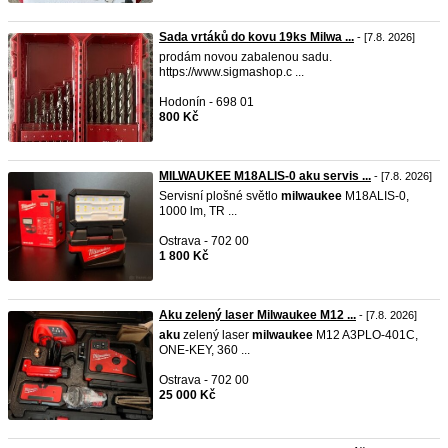
Sada vrtáků do kovu 19ks Milwa ...
- [7.8. 2026]
prodám novou zabalenou sadu.
https://www.sigmashop.c ...
Hodonín - 698 01
800 Kč
MILWAUKEE M18ALIS-0 aku servis ...
- [7.8. 2026]
Servisní plošné světlo
milwaukee
M18ALIS-0,
1000 lm, TR ...
Ostrava - 702 00
1 800 Kč
Aku zelený laser Milwaukee M12 ...
- [7.8. 2026]
aku
zelený laser
milwaukee
M12 A3PLO-401C,
ONE-KEY, 360 ...
Ostrava - 702 00
25 000 Kč