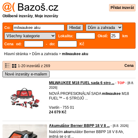
Přidat inzerát
Oblíbené inzeráty
,
Moje inzeráty
Co:
Lokalita:
Okolí:
km
Cena od:
- do:
Kč
Hlavní stránka
>
Dům a zahrada
>
milwaukee aku
Cena
1-20 inzerátů z 269
Nové inzeráty e-mailem
MILWAUKEE M18 FUEL sada 6 stro ...
-
TOP
- [8.8.
2026]
NOVÁ PROFESIONÁLNÍ SADA
milwaukee
M18
FUEL™ – 6 STROJŮ ...
Vsetín - 755 01
24 079 Kč
Akumulátor Berner BBPP 18 V 8 ...
- [8.8. 2026]
Nabízím
aku
mulátor Berner BBPP 18 V 8 Ah,
jedná se o st ...