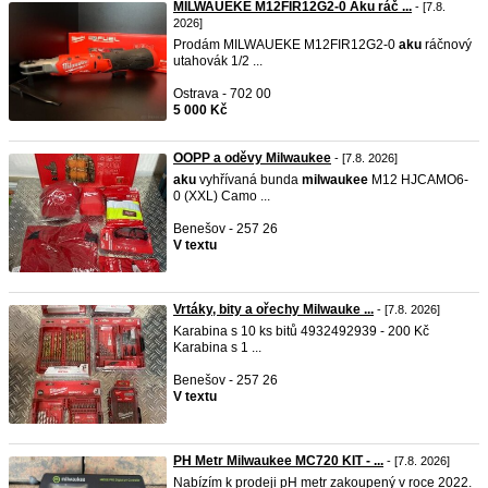
MILWAUEKE M12FIR12G2-0 Aku ráč ...
- [7.8.
2026]
Prodám MILWAUEKE M12FIR12G2-0
aku
ráčnový
utahovák 1/2 ...
Ostrava - 702 00
5 000 Kč
OOPP a oděvy Milwaukee
- [7.8. 2026]
aku
vyhřívaná bunda
milwaukee
M12 HJCAMO6-
0 (XXL) Camo ...
Benešov - 257 26
V textu
Vrtáky, bity a ořechy Milwauke ...
- [7.8. 2026]
Karabina s 10 ks bitů 4932492939 - 200 Kč
Karabina s 1 ...
Benešov - 257 26
V textu
PH Metr Milwaukee MC720 KIT - ...
- [7.8. 2026]
Nabízím k prodeji pH metr zakoupený v roce 2022.