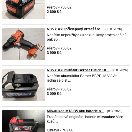
Přerov - 750 02
2 600 Kč
NOVÝ Aku příklepový vrtací šro ...
- [8.8. 2026]
Nabízím nepoužitý
aku
bezuhlíkový profesionální
příklep ...
Přerov - 750 02
3 900 Kč
NOVÝ Akumulátor Berner BBPP 18 ...
- [8.8. 2026]
Nabízím
aku
mulátor Berner BBPP 18 V 8 Ah,
jedná se o st ...
Přerov - 750 02
3 000 Kč
Milwaukee M18 B5 aku baterie n ...
- [8.8. 2026]
Prodám nové originální baterie
milwaukee
Vice
kusů ...
Ostrava - 702 00