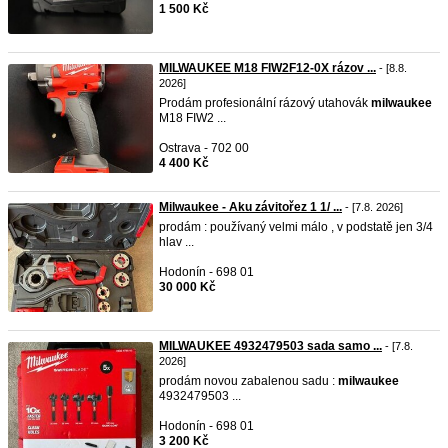
1 500 Kč
MILWAUKEE M18 FIW2F12-0X rázov ...
- [8.8.
2026]
Prodám profesionální rázový utahovák
milwaukee
M18 FIW2 ...
Ostrava - 702 00
4 400 Kč
Milwaukee - Aku závitořez 1 1/ ...
- [7.8. 2026]
prodám : používaný velmi málo , v podstatě jen 3/4
hlav ...
Hodonín - 698 01
30 000 Kč
MILWAUKEE 4932479503 sada samo ...
- [7.8.
2026]
prodám novou zabalenou sadu :
milwaukee
4932479503 ...
Hodonín - 698 01
3 200 Kč