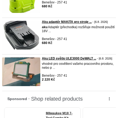
Benešov - 257 41
680 Kč
Aku adaptér MAKITA pro stroje ...
- [6.8. 2026]
aku
Adaptér (přechodka) rozšiřuje možnosti použití
18V ...
Benešov - 257 41
680 Kč
Aku LED světlo ULE3000 DeWALT ...
- [6.8. 2026]
vhodné pro osvětlení vašeho pracovního prostoru,
nebo p ...
Benešov - 257 41
2 220 Kč