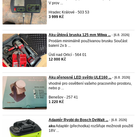
V prov ...
Hradec Králové - 503 53
3 999 Kč
Aku úhlová bruska 125 mm Milwa ...
- [6.8. 2026]
Prodám minimálně používanou brusku Součást
balení 2x b ...
Ústí nad Orlicí - 564 01
12 000 Kč
Aku přenosné LED světlo ULE160 ...
- [6.8. 2026]
vhodné pro osvětlení vašeho pracovního prostoru,
nebo p ...
Benešov - 257 41
1 220 Kč
Adaptér Ryobi do Bosch DeWalt ...
- [6.8. 2026]
aku
Adaptér (přechodka) rozšiřuje možnosti použití
18V ...