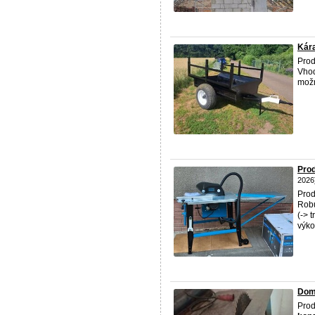
Kára
Prod
Vhod
mož
Pro
2026
Pro
Robu
(-> 
výko
Domá
Prod