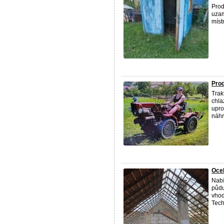
Prod
uzam
místn
Prod
Trak
chla
upro
náhr
Ocel
Nabí
půdu
vhod
Tech