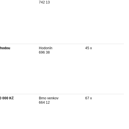
742 13
hodou
Hodonín
45 x
696 38
0 000 Kč
Brno venkov
67 x
664 12