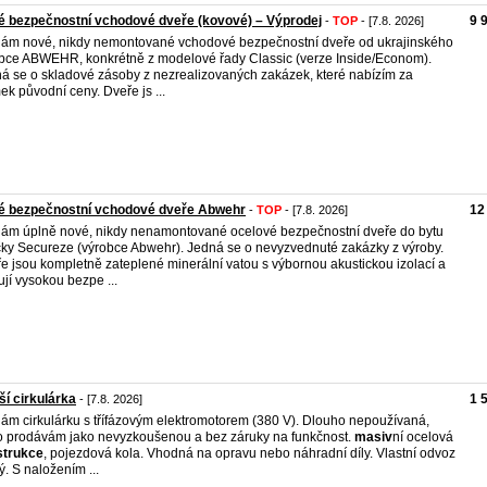
 bezpečnostní vchodové dveře (kovové) – Výprodej
9 
-
TOP
- [7.8. 2026]
ám nové, nikdy nemontované vchodové bezpečnostní dveře od ukrajinského
bce ABWEHR, konkrétně z modelové řady Classic (verze Inside/Econom).
á se o skladové zásoby z nezrealizovaných zakázek, které nabízím za
ek původní ceny. Dveře js ...
é bezpečnostní vchodové dveře Abwehr
12
-
TOP
- [7.8. 2026]
ám úplně nové, nikdy nenamontované ocelové bezpečnostní dveře do bytu
ky Secureze (výrobce Abwehr). Jedná se o nevyzvednuté zakázky z výroby.
e jsou kompletně zateplené minerální vatou s výbornou akustickou izolací a
ují vysokou bezpe ...
ší cirkulárka
1 
- [7.8. 2026]
ám cirkulárku s třífázovým elektromotorem (380 V). Dlouho nepoužívaná,
o prodávám jako nevyzkoušenou a bez záruky na funkčnost.
masiv
ní ocelová
strukce
, pojezdová kola. Vhodná na opravu nebo náhradní díly. Vlastní odvoz
ý. S naložením ...