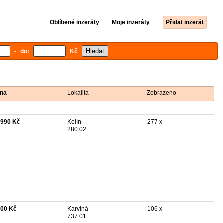
Oblíbené inzeráty
Moje inzeráty
Přidat inzerát
- do:
Kč
na
Lokalita
Zobrazeno
 990 Kč
Kolín
277 x
280 02
600 Kč
Karviná
106 x
737 01