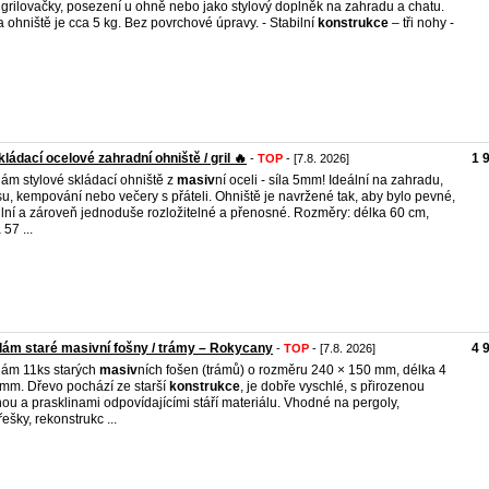
í grilovačky, posezení u ohně nebo jako stylový doplněk na zahradu a chatu.
 ohniště je cca 5 kg. Bez povrchové úpravy. - Stabilní
konstrukce
– tři nohy -
kládací ocelové zahradní ohniště / gril 🔥
1 
-
TOP
- [7.8. 2026]
ám stylové skládací ohniště z
masiv
ní oceli - síla 5mm! Ideální na zahradu,
su, kempování nebo večery s přáteli. Ohniště je navržené tak, aby bylo pevné,
ilní a zároveň jednoduše rozložitelné a přenosné. Rozměry: délka 60 cm,
 57 ...
ám staré masivní fošny / trámy – Rokycany
4 
-
TOP
- [7.8. 2026]
ám 11ks starých
masiv
ních fošen (trámů) o rozměru 240 × 150 mm, délka 4
mm. Dřevo pochází ze starší
konstrukce
, je dobře vyschlé, s přirozenou
nou a prasklinami odpovídajícími stáří materiálu. Vhodné na pergoly,
řešky, rekonstrukc ...