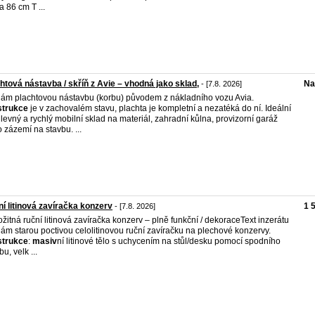
a 86 cm T ...
htová nástavba / skříň z Avie – vhodná jako sklad,
Na
- [7.8. 2026]
ám plachtovou nástavbu (korbu) původem z nákladního vozu Avia.
strukce
je v zachovalém stavu, plachta je kompletní a nezatéká do ní. Ideální
 levný a rychlý mobilní sklad na materiál, zahradní kůlna, provizorní garáž
 zázemí na stavbu. ...
í litinová zavíračka konzerv
1 
- [7.8. 2026]
ožitná ruční litinová zavíračka konzerv – plně funkční / dekorace ​Text inzerátu ​
ám starou poctivou celolitinovou ruční zavíračku na plechové konzervy. ​
strukce
:
masiv
ní litinové tělo s uchycením na stůl/desku pomocí spodního
u, velk ...