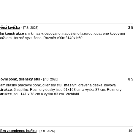
ěná lavička
2 
- [7.8. 2026]
dní
konstrukce
smrk masív, čepováno, napuštěno lazurou, opatřené kovovými
ožkami, torzně vyztuženo. Rozměr v90x š140x h50
ovni ponk, dilensky stul
8 
- [7.8. 2026]
am krasny pracovni ponk, dilensky stul.
masiv
ni drevena deska, kovova
strukce
. 6 supliku. Rozmery desky jsou 91x163 cm a vyska 87 cm. Rozmery
strukce
jsou 141 x 78 cm a vyska 83 cm. Vrchlabi.
dám zateplenou buňku
10
- [7.8. 2026]