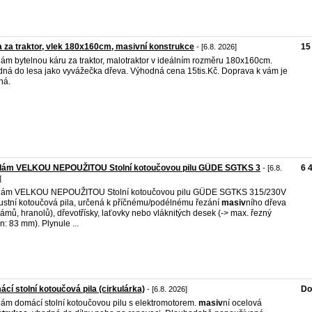
 za traktor, vlek 180x160cm, masivní konstrukce
15
- [6.8. 2026]
ám bytelnou káru za traktor, malotraktor v ideálním rozměru 180x160cm.
ná do lesa jako vyvážečka dřeva. Výhodná cena 15tis.Kč. Doprava k vám je
ná.
dám VELKOU NEPOUŽITOU Stolní kotoučovou pilu GÜDE SGTKS 3
6 
- [6.8.
]
dám VELKOU NEPOUŽITOU Stolní kotoučovou pilu GÜDE SGTKS 315/230V
stní kotoučová pila, určená k příčnému/podélnému řezání
masiv
ního dřeva
trámů, hranolů), dřevotřísky, laťovky nebo vláknitých desek (-> max. řezný
n: 83 mm). Plynule ...
cí stolní kotoučová pila (cirkulárka)
Do
- [6.8. 2026]
ám domácí stolní kotoučovou pilu s elektromotorem.
masiv
ní ocelová