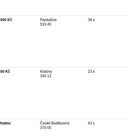
 000 Kč
Pardubice
38 x
533 45
400 Kč
Klatovy
23 x
340 12
hodou
České Budějovice
63 x
370 05