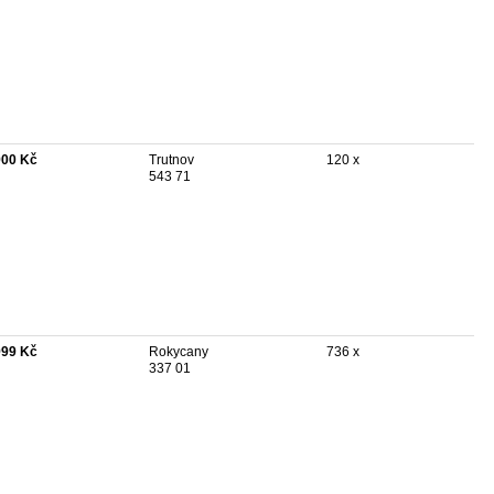
900 Kč
Trutnov
120 x
543 71
999 Kč
Rokycany
736 x
337 01