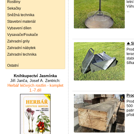
Rostliny
letn
Váha
Sekačky
...
Sněžná technika
Stavební materiál
Vybavení dílen
Vysavače/Foukače
Zahradní grily
🔥 S
Zahradní nábytek
Prod
tera
Zahradní technika
stab
šířka
Ostatní
Knihkupectví Jasmínka
Jiří Janča, Josef A. Zentrich:
Herbář léčivých rostlin - komplet
1.-7.díl
Prod
Prod
500 
pati
příst