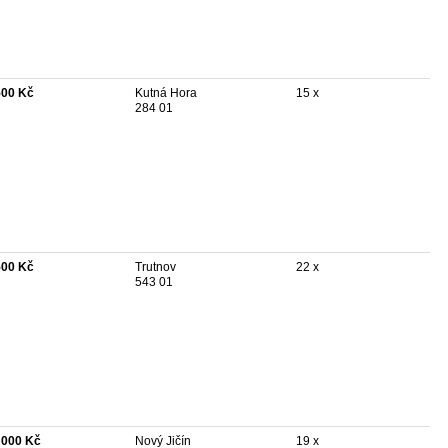
500 Kč
Kutná Hora
15 x
284 01
500 Kč
Trutnov
22 x
543 01
 000 Kč
Nový Jičín
19 x