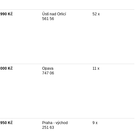
 990 Kč
Ústí nad Orlicí
52 x
561 56
 000 Kč
Opava
11 x
747 06
 950 Kč
Praha - východ
9 x
251 63