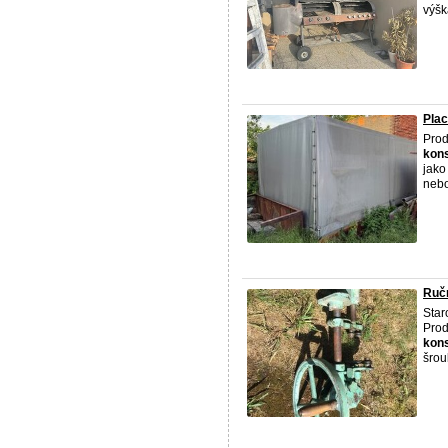
výšk
Plac
Prod
kon
jako
nebo
Ručn
Star
Prod
kon
šroub