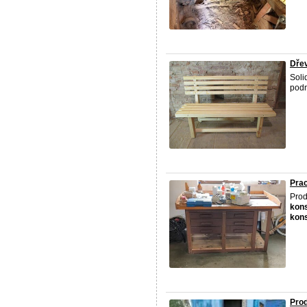
Dřev
Soli
podn
Prac
Prod
kon
kon
Pro