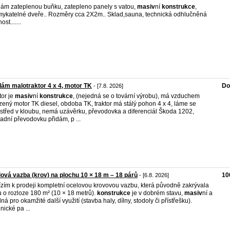
ám zateplenou buňku, zatepleno panely s vatou,
masiv
ní
konstrukce
,
ykatelné dveře.. Rozměry cca 2X2m.. Sklad,sauna, technická odhlučněná
ost.......
ám malotraktor 4 x 4, motor TK
Do
- [7.8. 2026]
tor je
masiv
ní
konstrukce
, (nejedná se o tovární výrobu), má vzduchem
zený motor TK diesel, obdoba TK, traktor má stálý pohon 4 x 4, láme se
střed v kloubu, nemá uzávěrku, převodovka a diferenciál Škoda 1202,
adní převodovku přidám, p ...
ová vazba (krov) na plochu 10 × 18 m – 18 párů
10
- [6.8. 2026]
zím k prodeji kompletní ocelovou krovovou vazbu, která původně zakrývala
 o rozloze 180 m² (10 × 18 metrů).
konstrukce
je v dobrém stavu,
masiv
ní a
ná pro okamžité další využití (stavba haly, dílny, stodoly či přístřešku).
nické pa ...