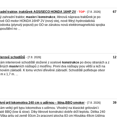
radní traktor, traktůrek AGS/SECO HONDA 16HP 2V
67
-
TOP
- [7.8. 2026]
ý zahradní traktor,
masiv
ní
konstrukce
, litinová náprava traktůrek je po
ové GO motor HONDA 16HP 2V (nový olej, nové filtry) hydrostatická
odovka (plynulý pojezd) po GO se zárukou nová elektromagnetická spojka
spouštění no ...
rierové schodiště
12
- [7.8. 2026]
ám interierové schodiště složené z ocelové
konstrukce
po dvou stranách a z
věných
masiv
ních nášlapů z modřínu. První dva nášlapy jsou větší a leží na
novém základě. K tomu vrchní dřevěné zábradlí. Schodiště potřebuje otvor
m x 1,7 m. ...
vní gril lokomotiva 240 cm s udírnou – litina,BBQ smoker
39
- [7.8. 2026]
ám velký gril typu lokomotiva s udírnou. Vhodný na klasické grilování i
lé BBQ (low & slow). Díky litinové konstrukci dobře drží teplotu. Délka 240
ýška grilu od země 93cm 2x pracovní plocha 83 cm Hloubka 49cm Udírna