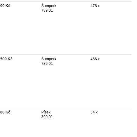
900 Kč
Šumperk
478 x
789 01
 500 Kč
Šumperk
466 x
789 01
500 Kč
Písek
34 x
399 01