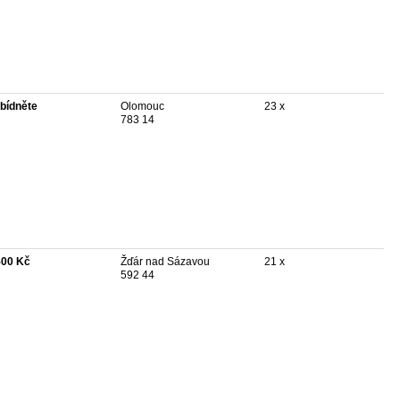
bídněte
Olomouc
23 x
783 14
500 Kč
Žďár nad Sázavou
21 x
592 44