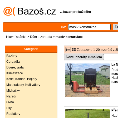
... bazar pro každého
Co:
Hlavní stránka
>
Dům a zahrada
>
masiv konstrukce
Kategorie
Zobrazeno 1-20 inzerátů z 3
Bazény
Nové inzeráty e-mailem
Čerpadla
La N
Dveře, vrata
Prod
Klimatizace
mas
Nast
Kotle, Kamna, Bojlery
napo
Malotraktory, Kultivátory
Míchačky
Nářadí
Okna
Pily
Přen
Radiátory
Nabí