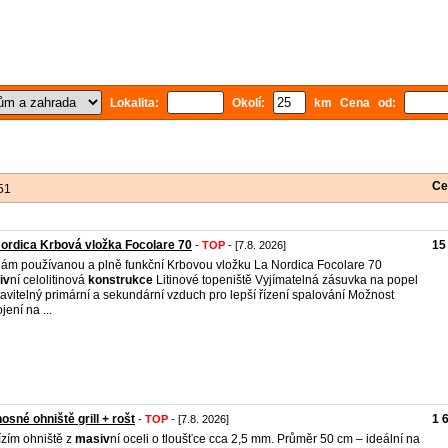
Lokalita:
Okolí:
km Cena od:
Ce
51
ordica Krbová vložka Focolare 70
15
-
TOP
- [7.8. 2026]
ám používanou a plně funkční Krbovou vložku La Nordica Focolare 70
iv
ní celolitinová
konstrukce
Litinové topeniště Vyjímatelná zásuvka na popel
avitelný primární a sekundární vzduch pro lepší řízení spalování Možnost
jení na ...
osné ohniště grill + rošt
1 
-
TOP
- [7.8. 2026]
zím ohniště z
masiv
ní oceli o tloušťce cca 2,5 mm. Průměr 50 cm – ideální na