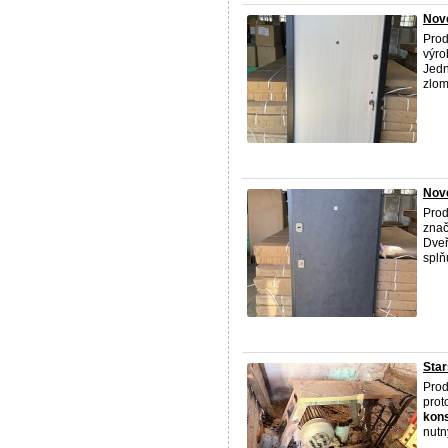
Nové
Prod
výro
Jedn
zlom
Nov
Prod
znač
Dveř
splň
Star
Prod
prot
kon
nutn