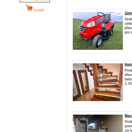
koupit
Zah
česk
celk
přev
pro 
Inte
Prod
dře
beto
2,78 
Masi
Prod
poma
cm V