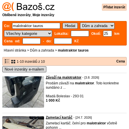
Přidat inzerát
Oblíbené inzeráty
,
Moje inzeráty
Co:
Lokalita:
Okolí:
km
Cena od:
- do:
Kč
Hlavní stránka
>
Dům a zahrada
>
malotraktor tauros
Cena
1-10 inzerátů z 10
Nové inzeráty e-mailem
Závaží na malotraktor
- [3.8. 2026]
Prodám závaží na
malotraktor
. Toto konkretne
sundáno z ...
Mladá Boleslav - 293 01
1 000 Kč
Zametací kartáč
- [24.7. 2026]
Zametací kartáč. čelní pro
malotraktor
včetně
pohonn ...