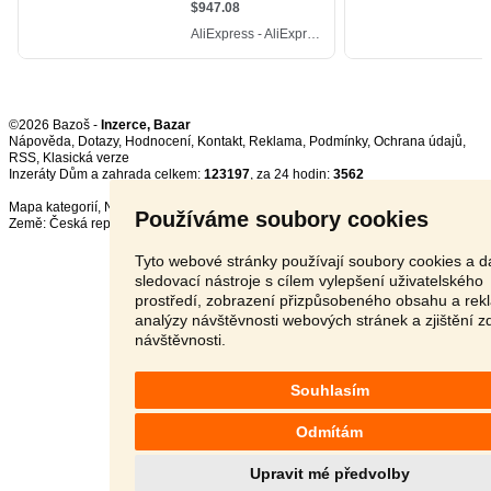
©2026 Bazoš -
Inzerce, Bazar
Nápověda
,
Dotazy
,
Hodnocení
,
Kontakt
,
Reklama
,
Podmínky
,
Ochrana údajů
,
RSS
,
Inzeráty Dům a zahrada celkem:
123197
, za 24 hodin:
3562
Mapa kategorií
,
Nejvyhledávanější výrazy
Používáme soubory cookies
Země:
Česká republika
,
Slovensko
,
Polsko
,
Rakousko
Tyto webové stránky používají soubory cookies a da
sledovací nástroje s cílem vylepšení uživatelského
prostředí, zobrazení přizpůsobeného obsahu a rek
analýzy návštěvnosti webových stránek a zjištění z
návštěvnosti.
Souhlasím
Odmítám
Upravit mé předvolby