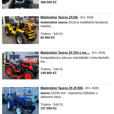
380 000 Kč
Malotraktor Tauros ZX18b
- [9.6. 2026]
malotraktor
tauros
ZX18 je multifukční kloubový
malotra ...
Trutnov - 544 01
83 000 Kč
Malotraktor Tauros ZX 254 s me ...
- [9.6. 2026]
Kompaktnost a síla pro zahrádkáře i hoby farmáře
ma ...
Trutnov - 544 01
149 900 Kč
Malotraktor Tauros ZX 25 BIG
- [8.6. 2026]
tauros
ZX25b 4x4 - Výjimečný čtyřválec s
výkonem navíc ...
Trutnov - 544 01
157 000 Kč