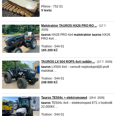
Přerov - 752 01
V textu
Malotraktor TAUROS HX26 PRO RO ...
- [17.7.
2026]
tauros
HX26 PRO 4x4
malotraktor
tauros
HX26
PRO 4x4 ...
Trutnov - 544 01
165 200 Kč
TAUROS LX 504 ROPS 4x4 radiáln ...
- [17.7. 2026]
tauros
LX504 4x4 – cenově nejdostupnější profi
malotrak ...
Trutnov - 544 01
248 000 Kč
Tauros TE504c + elektromoped
- [29.6. 2026]
tauros
TE504c 4x4 – elektromoped ET1 v hodnotě
22.000Kč ...
Trutnov - 544 01