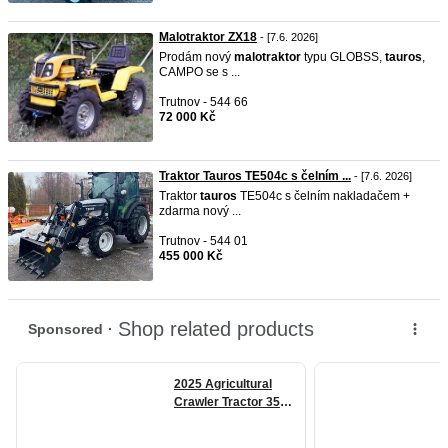
Malotraktor ZX18
- [7.6. 2026]
Prodám nový
malotraktor
typu GLOBSS,
tauros
,
CAMPO se s ...
Trutnov - 544 66
72 000 Kč
Traktor Tauros TE504c s čelním ...
- [7.6. 2026]
Traktor
tauros
TE504c s čelním nakladačem +
zdarma nový ...
Trutnov - 544 01
455 000 Kč