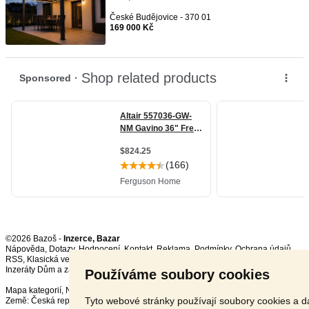
České Budějovice - 370 01
169 000 Kč
©2026 Bazoš -
Inzerce, Bazar
Nápověda
,
Dotazy
,
Hodnocení
,
Kontakt
,
Reklama
,
Podmínky
,
Ochrana údajů
,
RSS
,
Inzeráty Dům a zahrada celkem:
124219
, za 24 hodin:
3615
Používáme soubory cookies
Mapa kategorií
,
Nejvyhledávanější výrazy
Tyto webové stránky používají soubory cookies a da
Země:
Česká republika
,
Slovensko
,
Polsko
,
Rakousko