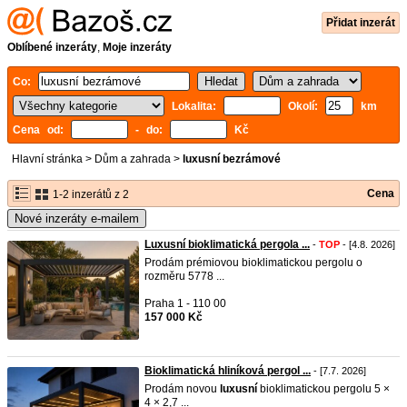
Přidat inzerát
Oblíbené inzeráty
,
Moje inzeráty
Co:
Lokalita:
Okolí:
km
Cena od:
- do:
Kč
Hlavní stránka
>
Dům a zahrada
>
luxusní bezrámové
Cena
1-2 inzerátů z 2
Nové inzeráty e-mailem
Luxusní bioklimatická pergola ...
-
TOP
- [4.8. 2026]
Prodám prémiovou bioklimatickou pergolu o
rozměru 5778 ...
Praha 1 - 110 00
157 000 Kč
Bioklimatická hliníková pergol ...
- [7.7. 2026]
Prodám novou
luxusní
bioklimatickou pergolu 5 ×
4 × 2,7 ...