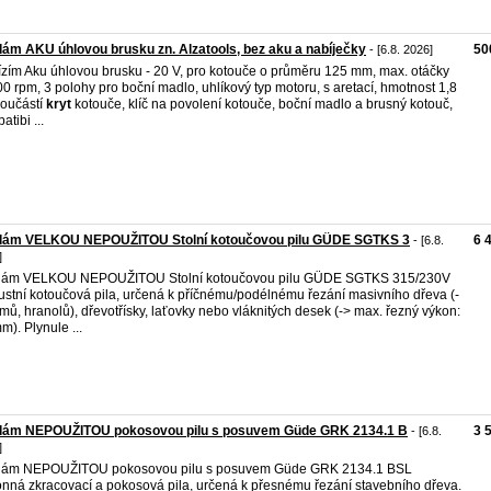
ám AKU úhlovou brusku zn. Alzatools, bez aku a nabíječky
50
- [6.8. 2026]
zím Aku úhlovou brusku - 20 V, pro kotouče o průměru 125 mm, max. otáčky
0 rpm, 3 polohy pro boční madlo, uhlíkový typ motoru, s aretací, hmotnost 1,8
součástí
kryt
kotouče, klíč na povolení kotouče, boční madlo a brusný kotouč,
tibi ...
dám VELKOU NEPOUŽITOU Stolní kotoučovou pilu GÜDE SGTKS 3
6 
- [6.8.
]
dám VELKOU NEPOUŽITOU Stolní kotoučovou pilu GÜDE SGTKS 315/230V
stní kotoučová pila, určená k příčnému/podélnému řezání masivního dřeva (-
ámů, hranolů), dřevotřísky, laťovky nebo vláknitých desek (-> max. řezný výkon:
m). Plynule ...
dám NEPOUŽITOU pokosovou pilu s posuvem Güde GRK 2134.1 B
3 
- [6.8.
]
dám NEPOUŽITOU pokosovou pilu s posuvem Güde GRK 2134.1 BSL
nná zkracovací a pokosová pila, určená k přesnému řezání stavebního dřeva.