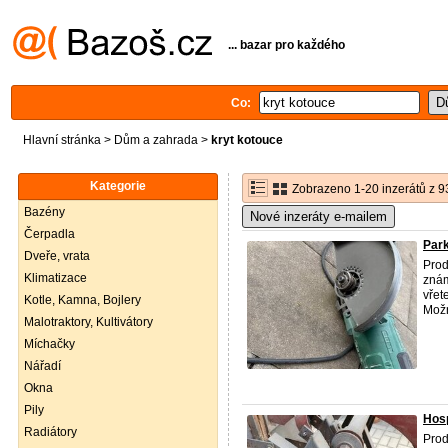
... bazar pro každého
Co:
Hlavní stránka
>
Dům a zahrada
>
kryt kotouce
Kategorie
Zobrazeno 1-20 inzerátů z 9
Bazény
Nové inzeráty e-mailem
Čerpadla
Park
Dveře, vrata
Prod
Klimatizace
znám
vřet
Kotle, Kamna, Bojlery
Možn
Malotraktory, Kultivátory
Míchačky
Nářadí
Okna
Pily
Hosp
Radiátory
Prod