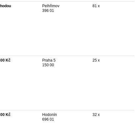
hodou
Pelhřimov
81 x
396 01
200 Kč
Praha 5
25 x
150 00
200 Kč
Hodonín
32 x
696 01