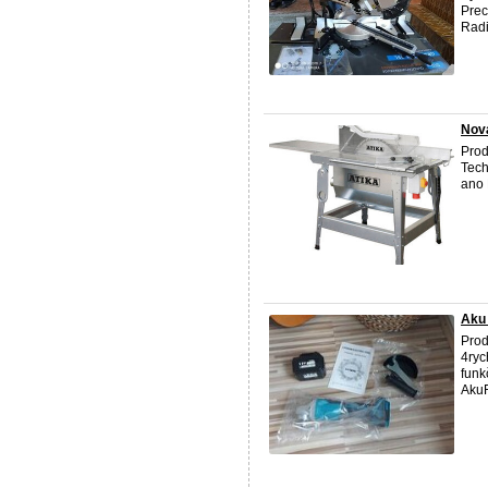
Prec
Radi
Nova
Prod
Tech
ano 
Aku
Prod
4ryc
funk
AkuF