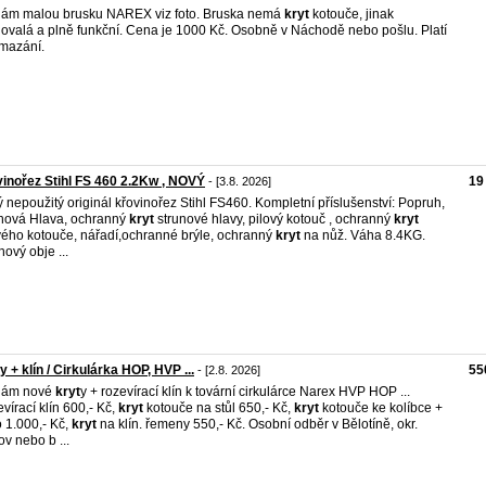
ám malou brusku NAREX viz foto. Bruska nemá
kryt
kotouče, jinak
ovalá a plně funkční. Cena je 1000 Kč. Osobně v Náchodě nebo pošlu. Platí
mazání.
inořez Stihl FS 460 2.2Kw , NOVÝ
19
- [3.8. 2026]
 nepoužitý originál křovinořez Stihl FS460. Kompletní příslušenství: Popruh,
nová Hlava, ochranný
kryt
strunové hlavy, pilový kotouč , ochranný
kryt
vého kotouče, nářadí,ochranné brýle, ochranný
kryt
na nůž. Váha 8.4KG.
hový obje ...
y + klín / Cirkulárka HOP, HVP ...
55
- [2.8. 2026]
dám nové
kryt
y + rozevírací klín k tovární cirkulárce Narex HVP HOP ...
vírací klín 600,- Kč,
kryt
kotouče na stůl 650,- Kč,
kryt
kotouče ke kolíbce +
o 1.000,- Kč,
kryt
na klín. řemeny 550,- Kč. Osobní odběr v Bělotíně, okr.
ov nebo b ...