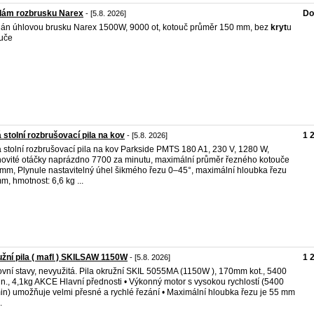
dám rozbrusku Narex
Do
- [5.8. 2026]
án úhlovou brusku Narex 1500W, 9000 ot, kotouč průměr 150 mm, bez
kryt
u
uče
 stolní rozbrušovací pila na kov
1 
- [5.8. 2026]
 stolní rozbrušovací pila na kov Parkside PMTS 180 A1, 230 V, 1280 W,
ovité otáčky naprázdno 7700 za minutu, maximální průměr řezného kotouče
mm, Plynule nastavitelný úhel šikmého řezu 0–45°, maximální hloubka řezu
m, hmotnost: 6,6 kg ...
žní pila ( mafl ) SKILSAW 1150W
1 
- [5.8. 2026]
vní stavy, nevyužitá. Pila okružní SKIL 5055MA (1150W ), 170mm kot., 5400
in., 4,1kg AKCE Hlavní přednosti • Výkonný motor s vysokou rychlostí (5400
min) umožňuje velmi přesné a rychlé řezání • Maximální hloubka řezu je 55 mm
.