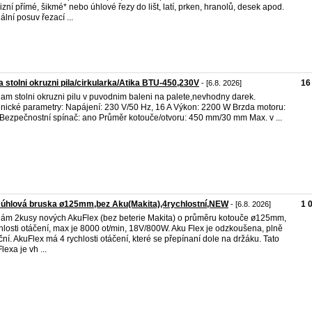
izní přímé, šikmé* nebo úhlové řezy do lišt, latí, prken, hranolů, desek apod.
ální posuv řezací ...
 stolni okruzni pila/cirkularka/Atika BTU-450,230V
16
- [6.8. 2026]
am stolni okruzni pilu v puvodnim baleni na palete,nevhodny darek.
nické parametry: Napájení: 230 V/50 Hz, 16 A Výkon: 2200 W Brzda motoru:
Bezpečnostní spínač: ano Průměr kotouče/otvoru: 450 mm/30 mm Max. v ...
 úhlová bruska ø125mm,bez Aku(Makita),4rychlostní,NEW
1 
- [6.8. 2026]
ám 2kusy nových AkuFlex (bez beterie Makita) o průměru kotouče ø125mm,
hlosti otáčení, max je 8000 ot/min, 18V/800W. Aku Flex je odzkoušena, plně
ční. AkuFlex má 4 rychlosti otáčení, které se přepínaní dole na držáku. Tato
lexa je vh ...