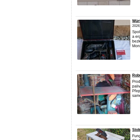
Wür
2026
Spol
a er
bezk
Monit
Robu
Prod
pali
Přep
samo
Stol
Fung