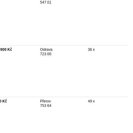
547 01
 900 Kč
Ostrava
36 x
723 00
0 Kč
Přerov
49 x
753 64