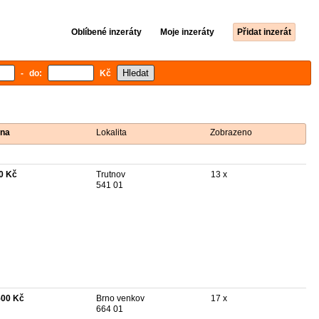
Oblíbené inzeráty
Moje inzeráty
Přidat inzerát
- do:
Kč
na
Lokalita
Zobrazeno
0 Kč
Trutnov
13 x
541 01
500 Kč
Brno venkov
17 x
664 01