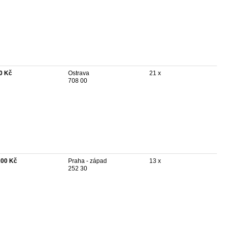
0 Kč
Ostrava
21 x
708 00
200 Kč
Praha - západ
13 x
252 30