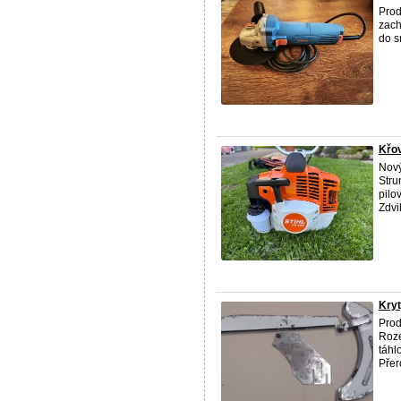
Prod
zach
do s
Křov
Nový
Stru
pilo
Zdvi
Kryt
Pro
Roze
táhl
Přer