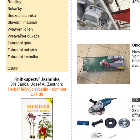
Rostliny
400m
Sekačky
Sněžná technika
Stavební materiál
Vybavení dílen
Vysavače/Foukače
Zahradní grily
Úhl
Zahradní nábytek
Nová
Voln
Zahradní technika
hříd
dvou
Ostatní
Knihkupectví Jasmínka
Jiří Janča, Josef A. Zentrich:
Herbář léčivých rostlin - komplet
1.-7.díl
BOS
poma
230 
přír
na st