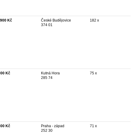
 900 Kč
České Budějovice
182 x
374 01
000 Kč
Kutná Hora
75 x
285 74
000 Kč
Praha - západ
71 x
252 30