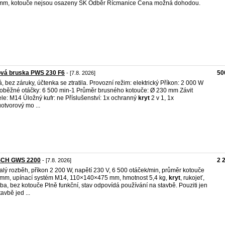
m, kotouče nejsou osazeny SK Odběr Řícmanice Cena možná dohodou.
ová bruska PWS 230 F6
50
- [7.8. 2026]
, bez záruky, účtenka se ztratila. Provozní režim: elektrický Příkon: 2 000 W
oběžné otáčky: 6 500 min-1 Průměr brusného kotouče: Ø 230 mm Závit
ele: M14 Úložný kufr: ne Příslušenství: 1x ochranný
kryt
2 v 1, 1x
otvorový mo ...
CH GWS 2200
2 
- [7.8. 2026]
lý rozběh, příkon 2 200 W, napětí 230 V, 6 500 otáček/min, průměr kotouče
mm, upínací systém M14, 110×140×475 mm, hmotnost 5,4 kg,
kryt
, rukojeť,
uba, bez kotouče Plně funkční, stav odpovídá používání na stavbě. Pouziti jen
avbě jed ...