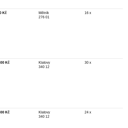
0 Kč
Mělník
16 x
276 01
400 Kč
Klatovy
30 x
340 12
500 Kč
Klatovy
24 x
340 12