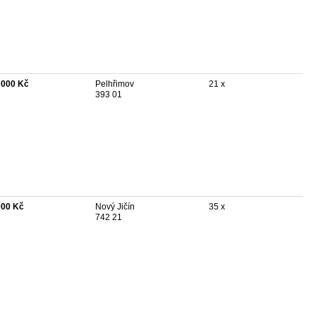
 000 Kč
Pelhřimov
21 x
393 01
000 Kč
Nový Jičín
35 x
742 21