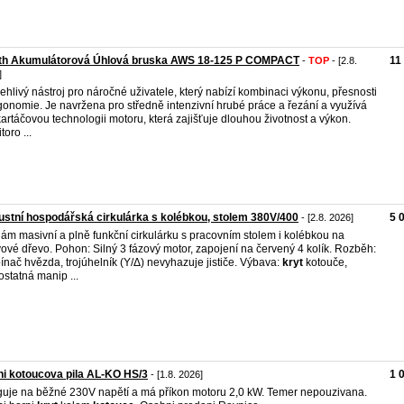
th Akumulátorová Úhlová bruska AWS 18-125 P COMPACT
11
-
TOP
- [2.8.
]
ehlivý nástroj pro náročné uživatele, který nabízí kombinaci výkonu, přesnosti
gonomie. Je navržena pro středně intenzivní hrubé práce a řezání a využívá
artáčovou technologii motoru, která zajišťuje dlouhou životnost a výkon.
oro ...
stní hospodářská cirkulárka s kolébkou, stolem 380V/400
5 
- [2.8. 2026]
ám masivní a plně funkční cirkulárku s pracovním stolem i kolébkou na
vové dřevo. Pohon: Silný 3 fázový motor, zapojení na červený 4 kolík. Rozběh:
ínač hvězda, trojúhelník (Y/Δ) nevyhazuje jističe. Výbava:
kryt
kotouče,
statná manip ...
ni kotoucova pila AL-KO HS/3
1 
- [1.8. 2026]
uje na běžné 230V napětí a má příkon motoru 2,0 kW. Temer nepouzivana.