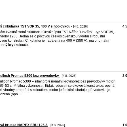
ní cirkulárka TST VOP 35, 400 V s hoblovkou
4 
- [4.8. 2026]
ám kvalitní stolní cirkulárku Okružní pilu TST Nářadí Havířov – typ VOP 35,
výroby 1983. Jedná se o poctivou československou výrobu s robustní
ovou konstrukcí. Cirkulárka je napájená na 400 V (380 V), má originální
ranný
kryt
kotouče ...
ulloch Promac 5300 bez prevodovky
2 
- [4.8. 2026]
lloch Promac 5300 – silný profesionální křovinořez bez prevodovky motor
50–53 cm³ (silná výkonnostní třída), robustní celokovová konstrukce, pevná
el, vhodný pro práci s kotoučem, motor je funkční, startuje, převodovka je
ozená (opo ...
ová bruska NAREX EBU 125-6
1 
- [3.8. 2026]