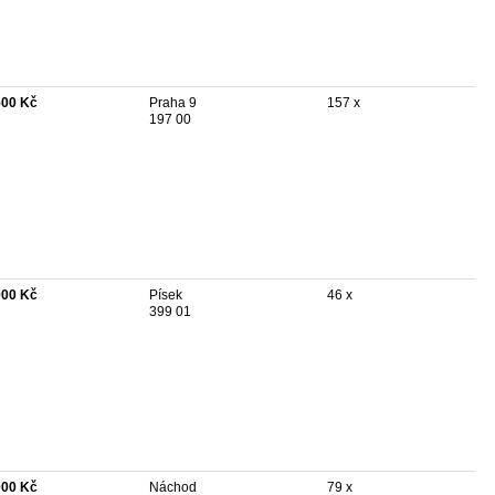
500 Kč
Praha 9
157 x
197 00
000 Kč
Písek
46 x
399 01
000 Kč
Náchod
79 x