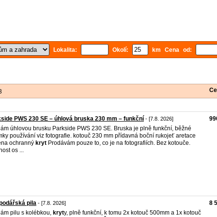
Lokalita:
Okolí:
km Cena od:
Ce
3
side PWS 230 SE – úhlová bruska 230 mm – funkční
99
- [7.8. 2026]
ám úhlovou brusku Parkside PWS 230 SE. Bruska je plně funkční, běžné
ky používání viz fotografie. kotouč 230 mm přídavná boční rukojeť aretace
ena ochranný
kryt
Prodávám pouze to, co je na fotografiích. Bez kotouče.
ost os ...
odářská pila
8 
- [7.8. 2026]
ám pilu s kolébkou,
kryt
y, plně funkční, k tomu 2x kotouč 500mm a 1x kotouč