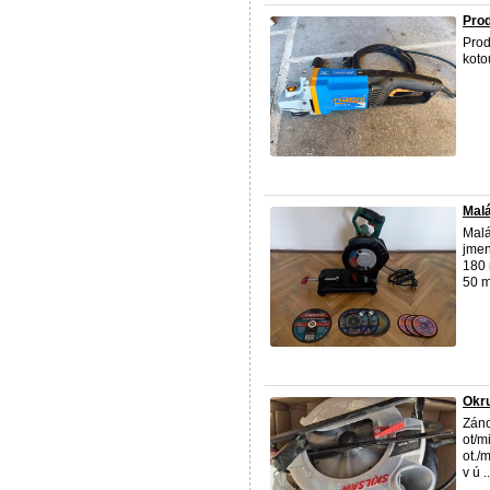
Pro
Prod
koto
Malá
Malá
jmen
180 
50 m
Okru
Záno
ot/m
ot./
v ú ..