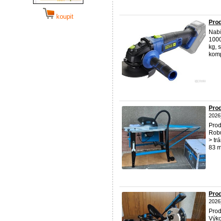
koupit
Prod
Nabí
1000
kg, 
kompa
Pro
2026
Pro
Robu
> tr
83 m
Pro
2026
Pro
Výko