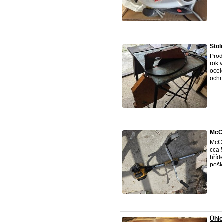
Stol
Prod
rok 
ocel
och
McC
McCu
cca 
hříd
pošk
Úhl