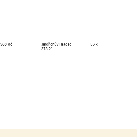
 560 Kč
Jindřichův Hradec
86 x
378 21