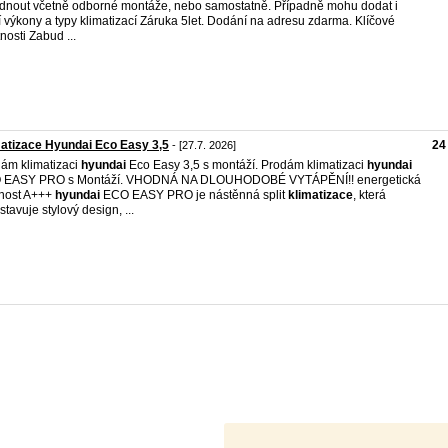
dnout včetně odborné montáže, nebo samostatně. Případně mohu dodat i
í výkony a typy klimatizací Záruka 5let. Dodání na adresu zdarma. Klíčové
tnosti Zabud ...
atizace Hyundai Eco Easy 3,5
24
- [27.7. 2026]
ám klimatizaci
hyundai
Eco Easy 3,5 s montáží. Prodám klimatizaci
hyundai
 EASY PRO s Montáží. VHODNÁ NA DLOUHODOBÉ VYTÁPĚNÍ!! energetická
nost A+++
hyundai
ECO EASY PRO je nástěnná split
klimatizace
, která
stavuje stylový design, ...