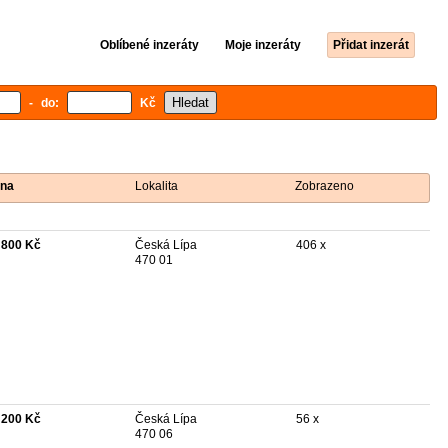
Oblíbené inzeráty
Moje inzeráty
Přidat inzerát
- do:
Kč
na
Lokalita
Zobrazeno
 800 Kč
Česká Lípa
406 x
470 01
 200 Kč
Česká Lípa
56 x
470 06