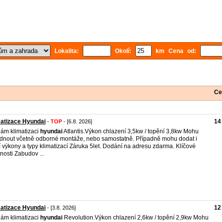
Lokalita:
Okolí:
km Cena od:
Ce
atizace Hyundai
14
-
TOP
- [6.8. 2026]
ám klimatizaci
hyundai
Atlantis.Výkon chlazení 3,5kw / topění 3,8kw Mohu
dnout včetně odborné montáže, nebo samostatně. Případně mohu dodat i
í výkony a typy klimatizací Záruka 5let. Dodání na adresu zdarma. Klíčové
tnosti Zabudov ...
atizace Hyundai
12
- [3.8. 2026]
ám klimatizaci
hyundai
Revolution.Výkon chlazení 2,6kw / topění 2,9kw Mohu