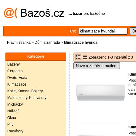
... bazar pro každého
Co:
Hlavní stránka
>
Dům a zahrada
>
klimatizace hyundai
Kategorie
Zobrazeno 1-3 inzerátů z 3
Bazény
Nové inzeráty e-mailem
Čerpadla
Klim
Dveře, vrata
Prod
Klimatizace
nabí
dalš
Kotle, Kamna, Bojlery
vlas
Malotraktory, Kultivátory
Míchačky
Nářadí
Okna
Pily
Klim
Radiátory
Prod