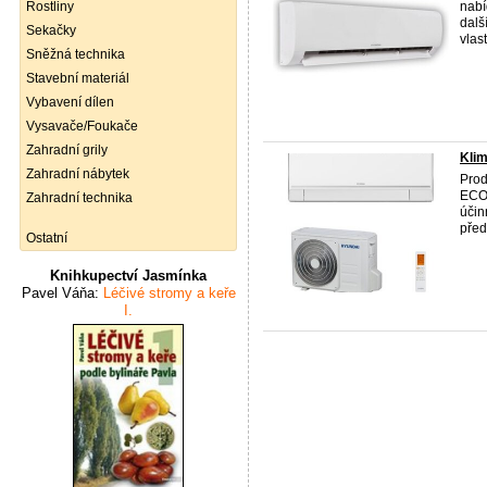
Rostliny
nabí
dalš
Sekačky
vlas
Sněžná technika
Stavební materiál
Vybavení dílen
Vysavače/Foukače
Zahradní grily
Klim
Zahradní nábytek
Prod
ECO
Zahradní technika
účin
před
Ostatní
Knihkupectví Jasmínka
Pavel Váňa:
Léčivé stromy a keře
I.