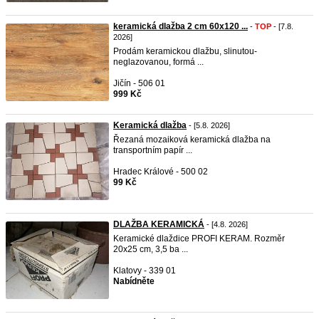
keramická dlažba 2 cm 60x120 ...
-
TOP
- [7.8.
2026]
Prodám keramickou dlažbu, slinutou-
neglazovanou, formá ...
Jičín - 506 01
999 Kč
Keramická dlažba
- [5.8. 2026]
Řezaná mozaiková keramická dlažba na
transportním papír ...
Hradec Králové - 500 02
99 Kč
DLAŽBA KERAMICKÁ
- [4.8. 2026]
Keramické dlaždice PROFI KERAM. Rozměr
20x25 cm, 3,5 ba ...
Klatovy - 339 01
Nabídněte