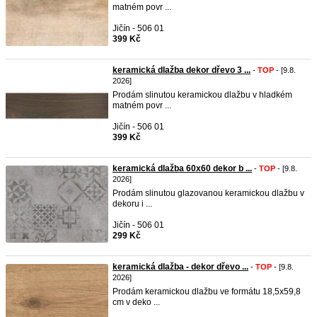
matném povr ...
Jičín - 506 01
399 Kč
keramická dlažba dekor dřevo 3 ...
-
TOP
- [9.8.
2026]
Prodám slinutou keramickou dlažbu v hladkém
matném povr ...
Jičín - 506 01
399 Kč
keramická dlažba 60x60 dekor b ...
-
TOP
- [9.8.
2026]
Prodám slinutou glazovanou keramickou dlažbu v
dekoru i ...
Jičín - 506 01
299 Kč
keramická dlažba - dekor dřevo ...
-
TOP
- [9.8.
2026]
Prodám keramickou dlažbu ve formátu 18,5x59,8
cm v deko ...