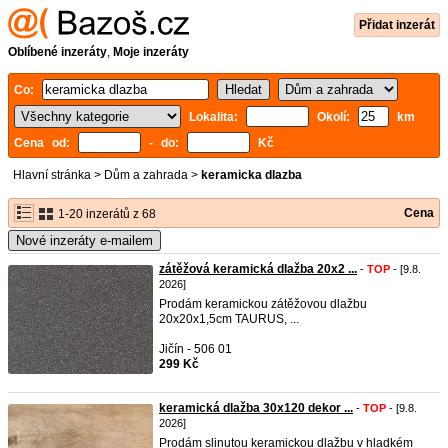
Přidat inzerát
Oblíbené inzeráty
,
Moje inzeráty
Co:
Lokalita:
Okolí:
km
Cena od:
- do:
Kč
Hlavní stránka
>
Dům a zahrada
>
keramicka dlazba
Cena
1-20 inzerátů z 68
Nové inzeráty e-mailem
zátěžová keramická dlažba 20x2 ...
-
TOP
- [9.8.
2026]
Prodám keramickou zátěžovou dlažbu
20x20x1,5cm TAURUS, ...
Jičín - 506 01
299 Kč
keramická dlažba 30x120 dekor ...
-
TOP
- [9.8.
2026]
Prodám slinutou keramickou dlažbu v hladkém