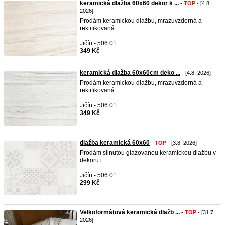
keramická dlažba 60x60 dekor k ...
-
TOP
- [4.8.
2026]
Prodám keramickou dlažbu, mrazuvzdorná a
rektifikovaná ...
Jičín - 506 01
349 Kč
keramická dlažba 60x60cm deko ...
- [4.8. 2026]
Prodám keramickou dlažbu, mrazuvzdorná a
rektifikovaná ...
Jičín - 506 01
349 Kč
dlažba keramická 60x60
-
TOP
- [3.8. 2026]
Prodám slinutou glazovanou keramickou dlažbu v
dekoru i ...
Jičín - 506 01
299 Kč
Velkoformátová keramická dlažb ...
-
TOP
- [31.7.
2026]