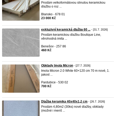
Prodám velkoformátovou slinutou keramickou
dlažbu o roz ...
Blansko - 678 01
23 000 Kč
exkluzivní keramická dlažba 60 ...
- [31.7. 2026]
Prodám keramickou dlažbu Boutique Line,
věrohodná imita ...
Benešov - 257 86
460 Kč
Obklady Imola Micron
- [27.7. 2026]
Imola Micron 2.0 White 60×120 cm 70 m nové, 1.
jakost ...
Pardubice - 530 02
700 Kč
Dlažba keramika 40x40x1,2 cm
- [26.7. 2026]
Prodám 4,80m2 (30ks) nové dlažby, obklady
(možné i menš ...