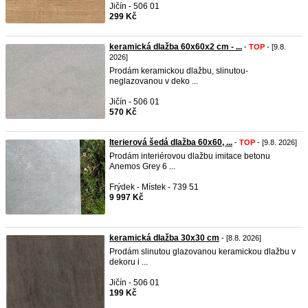
Jičín - 506 01
299 Kč
keramická dlažba 60x60x2 cm - ...
-
TOP
- [9.8.
2026]
Prodám keramickou dlažbu, slinutou-
neglazovanou v deko ...
Jičín - 506 01
570 Kč
Iterierová šedá dlažba 60x60, ...
-
TOP
- [9.8. 2026]
Prodám interiérovou dlažbu imitace betonu
Anemos Grey 6 ...
Frýdek - Místek - 739 51
9 997 Kč
keramická dlažba 30x30 cm
- [8.8. 2026]
Prodám slinutou glazovanou keramickou dlažbu v
dekoru i ...
Jičín - 506 01
199 Kč