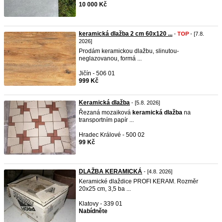
10 000 Kč
keramická dlažba 2 cm 60x120 ...
-
TOP
- [7.8.
2026]
Prodám keramickou dlažbu, slinutou-
neglazovanou, formá ...
Jičín - 506 01
999 Kč
Keramická dlažba
- [5.8. 2026]
Řezaná mozaiková
keramická
dlažba
na
transportním papír ...
Hradec Králové - 500 02
99 Kč
DLAŽBA KERAMICKÁ
- [4.8. 2026]
Keramické dlaždice PROFI KERAM. Rozměr
20x25 cm, 3,5 ba ...
Klatovy - 339 01
Nabídněte