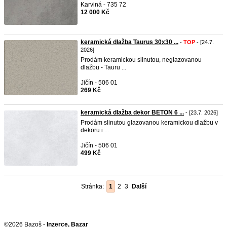
Karviná - 735 72
12 000 Kč
keramická dlažba Taurus 30x30 ...
-
TOP
- [24.7.
2026]
Prodám keramickou slinutou, neglazovanou
dlažbu - Tauru ...
Jičín - 506 01
269 Kč
keramická dlažba dekor BETON 6 ...
- [23.7. 2026]
Prodám slinutou glazovanou keramickou dlažbu v
dekoru i ...
Jičín - 506 01
499 Kč
Stránka:
1
2
3
Další
©2026 Bazoš -
Inzerce, Bazar