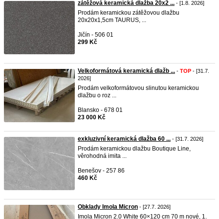
zátěžová keramická dlažba 20x2 ...
- [1.8. 2026]
Prodám keramickou zátěžovou dlažbu
20x20x1,5cm TAURUS, ...
Jičín - 506 01
299 Kč
Velkoformátová keramická dlažb ...
-
TOP
- [31.7.
2026]
Prodám velkoformátovou slinutou keramickou
dlažbu o roz ...
Blansko - 678 01
23 000 Kč
exkluzivní keramická dlažba 60 ...
- [31.7. 2026]
Prodám keramickou dlažbu Boutique Line,
věrohodná imita ...
Benešov - 257 86
460 Kč
Obklady Imola Micron
- [27.7. 2026]
Imola Micron 2.0 White 60×120 cm 70 m nové, 1.