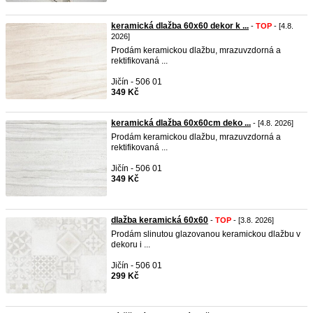
keramická dlažba 60x60 dekor k ...
-
TOP
- [4.8.
2026]
Prodám keramickou dlažbu, mrazuvzdorná a
rektifikovaná ...
Jičín - 506 01
349 Kč
keramická dlažba 60x60cm deko ...
- [4.8. 2026]
Prodám keramickou dlažbu, mrazuvzdorná a
rektifikovaná ...
Jičín - 506 01
349 Kč
dlažba keramická 60x60
-
TOP
- [3.8. 2026]
Prodám slinutou glazovanou keramickou dlažbu v
dekoru i ...
Jičín - 506 01
299 Kč