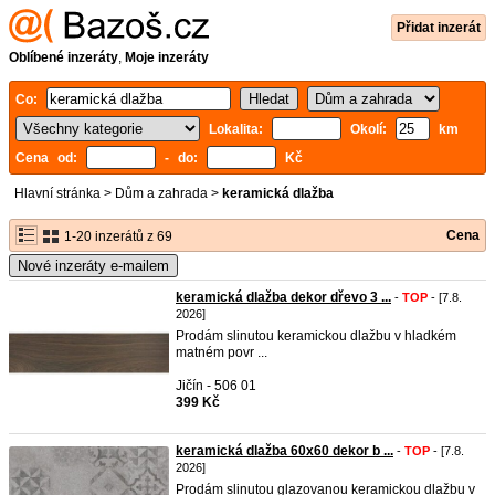
Přidat inzerát
Oblíbené inzeráty
,
Moje inzeráty
Co:
Lokalita:
Okolí:
km
Cena od:
- do:
Kč
Hlavní stránka
>
Dům a zahrada
>
keramická dlažba
Cena
1-20 inzerátů z 69
Nové inzeráty e-mailem
keramická dlažba dekor dřevo 3 ...
-
TOP
- [7.8.
2026]
Prodám slinutou keramickou dlažbu v hladkém
matném povr ...
Jičín - 506 01
399 Kč
keramická dlažba 60x60 dekor b ...
-
TOP
- [7.8.
2026]
Prodám slinutou glazovanou keramickou dlažbu v