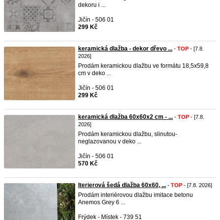
dekoru i ...
Jičín - 506 01
299 Kč
keramická dlažba - dekor dřevo ...
-
TOP
- [7.8.
2026]
Prodám keramickou dlažbu ve formátu 18,5x59,8
cm v deko ...
Jičín - 506 01
299 Kč
keramická dlažba 60x60x2 cm - ...
-
TOP
- [7.8.
2026]
Prodám keramickou dlažbu, slinutou-
neglazovanou v deko ...
Jičín - 506 01
570 Kč
Iterierová šedá dlažba 60x60, ...
-
TOP
- [7.8. 2026]
Prodám interiérovou dlažbu imitace betonu
Anemos Grey 6 ...
Frýdek - Místek - 739 51