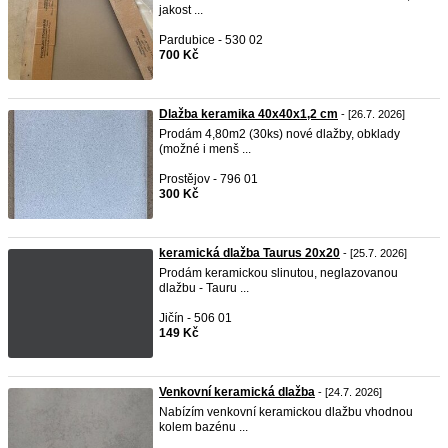
jakost ...
Pardubice - 530 02
700 Kč
Dlažba keramika 40x40x1,2 cm
- [26.7. 2026]
Prodám 4,80m2 (30ks) nové dlažby, obklady
(možné i menš ...
Prostějov - 796 01
300 Kč
keramická dlažba Taurus 20x20
- [25.7. 2026]
Prodám keramickou slinutou, neglazovanou
dlažbu - Tauru ...
Jičín - 506 01
149 Kč
Venkovní keramická dlažba
- [24.7. 2026]
Nabízím venkovní keramickou dlažbu vhodnou
kolem bazénu ...