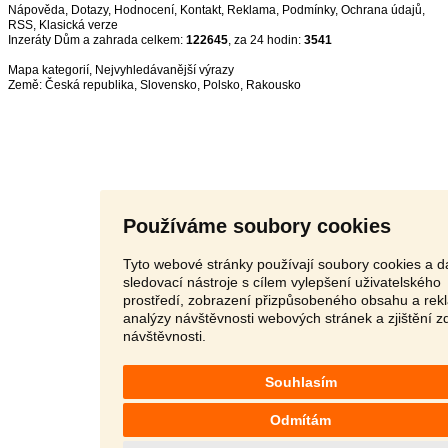
Nápověda
,
Dotazy
,
Hodnocení
,
Kontakt
,
Reklama
,
Podmínky
,
Ochrana údajů
,
RSS
,
Inzeráty Dům a zahrada celkem:
122645
, za 24 hodin:
3541
Mapa kategorií
,
Nejvyhledávanější výrazy
Země:
Česká republika
,
Slovensko
,
Polsko
,
Rakousko
Používáme soubory cookies
Tyto webové stránky používají soubory cookies a da
sledovací nástroje s cílem vylepšení uživatelského
prostředí, zobrazení přizpůsobeného obsahu a rek
analýzy návštěvnosti webových stránek a zjištění z
návštěvnosti.
Souhlasím
Odmítám