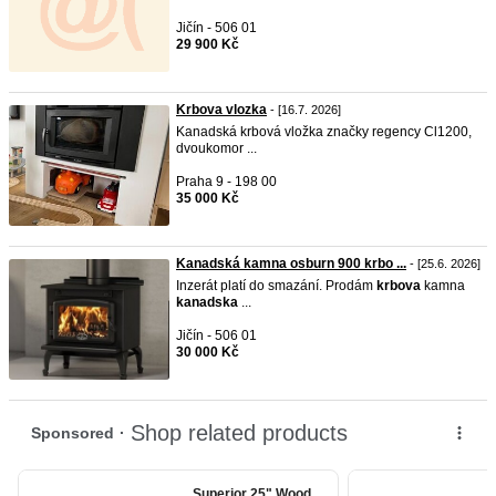
Jičín - 506 01
29 900 Kč
Krbova vlozka
- [16.7. 2026]
Kanadská krbová vložka značky regency Cl1200,
dvoukomor ...
Praha 9 - 198 00
35 000 Kč
Kanadská kamna osburn 900 krbo ...
- [25.6. 2026]
Inzerát platí do smazání. Prodám
krbova
kamna
kanadska
...
Jičín - 506 01
30 000 Kč