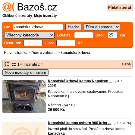
Přidat inzerát
Oblíbené inzeráty
,
Moje inzeráty
Co:
Lokalita:
Okolí:
km
Cena od:
- do:
Kč
Hlavní stránka
>
Dům a zahrada
>
kanadska krbova
Cena
1-4 inzerátů z 4
Nové inzeráty e-mailem
Kanadská krbová kamna Napoleon ...
- [31.7.
2026]
Krbová kamna s dvojím spalováním. Produkce
Napoleon o j ...
Náchod - 547 01
29 000 Kč
Kanadská kamna osburn 900 krbo ...
- [27.7. 2026]
Inzerát platí do smazání. Prodám
krbova
kamna
kanadska
...