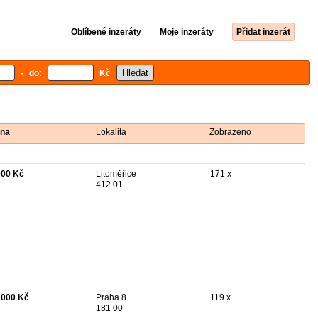
Oblíbené inzeráty
Moje inzeráty
Přidat inzerát
- do:
Kč
na
Lokalita
Zobrazeno
000 Kč
Litoměřice
171 x
412 01
 000 Kč
Praha 8
119 x
181 00