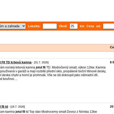
Lokalita:
Okolí:
km Cena od:
Ce
l F8 TD krbová kamna
8 
- [31.7. 2026]
dám norská krbová kamna
jotul
f8
TD. Modročerný smalt, výkon 12kw. Kamna
 používaná v garáži a mají rozbité přední sklo, propálené boční litinové desky,
í deska chybí a horní je prohnutá. Vše se dá dokoupit jako náhradní díl.
d kouřovo ...
l f8 td
20
- [18.7. 2026]
dam kamna
jotul
f8
td Top stav Modrocerny smalt Dovoz z Nórska 12kw