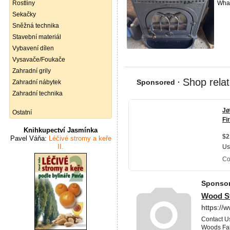
Rostliny
What
Sekačky
Sněžná technika
Stavební materiál
Vybavení dílen
Vysavače/Foukače
Zahradní grily
Zahradní nábytek
Zahradní technika
Ostatní
Knihkupectví Jasmínka
Pavel Váňa:
Léčivé stromy a keře
II.