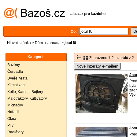
... bazar pro každého
Co:
Hlavní stránka
>
Dům a zahrada
>
jotul f8
Kategorie
Zobrazeno 1-2 inzerátů z 2
Bazény
Nové inzeráty e-mailem
Čerpadla
Jotu
Dveře, vrata
Pro
Klimatizace
byla
zadn
Kotle, Kamna, Bojlery
Vývo
Malotraktory, Kultivátory
Míchačky
Nářadí
Okna
Pily
Jotu
Radiátory
Pre