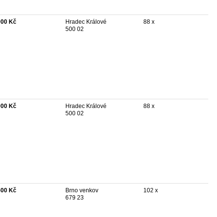
000 Kč
Hradec Králové
88 x
500 02
000 Kč
Hradec Králové
88 x
500 02
500 Kč
Brno venkov
102 x
679 23