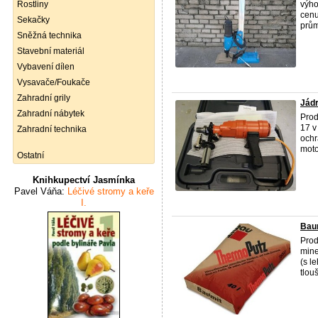
Rostliny
výho
cenu
Sekačky
prům
Sněžná technika
Stavební materiál
Vybavení dílen
Vysavače/Foukače
Zahradní grily
Jád
Zahradní nábytek
Prod
17 v
Zahradní technika
ochr
motor
Ostatní
Knihkupectví Jasmínka
Pavel Váňa:
Léčivé stromy a keře
I.
Baum
Prod
mine
(s l
tlouš