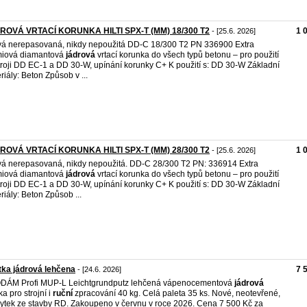
ROVÁ VRTACÍ KORUNKA HILTI SPX-T (MM) 18/300 T2
1 
- [25.6. 2026]
vá nerepasovaná, nikdy nepoužitá DD-C 18/300 T2 PN 336900 Extra
miová diamantová
jádrová
vrtací korunka do všech typů betonu – pro použití
troji DD EC-1 a DD 30-W, upínání korunky C+ K použití s: DD 30-W Základní
riály: Beton Způsob v ...
ROVÁ VRTACÍ KORUNKA HILTI SPX-T (MM) 28/300 T2
1 
- [25.6. 2026]
vá nerepasovaná, nikdy nepoužitá. DD-C 28/300 T2 PN: 336914 Extra
miová diamantová
jádrová
vrtací korunka do všech typů betonu – pro použití
troji DD EC-1 a DD 30-W, upínání korunky C+ K použití s: DD 30-W Základní
riály: Beton Způsob ...
ka jádrová lehčena
7 
- [24.6. 2026]
DÁM Profi MUP-L Leichtgrundputz lehčená vápenocementová
jádrová
ka pro strojní i
ruční
zpracování 40 kg. Celá paleta 35 ks. Nové, neotevřené,
ytek ze stavby RD. Zakoupeno v červnu v roce 2026. Cena 7 500 Kč za