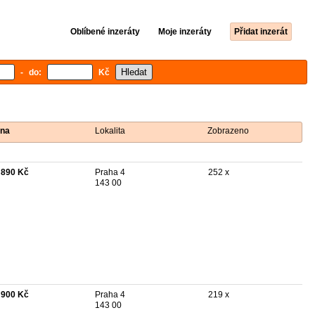
Oblíbené inzeráty
Moje inzeráty
Přidat inzerát
- do:
Kč
na
Lokalita
Zobrazeno
 890 Kč
Praha 4
252 x
143 00
 900 Kč
Praha 4
219 x
143 00