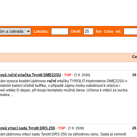
Lokalita:
Okolí:
km Cena od:
Ce
ová ruční vrtačka Tyrolit DME22SU
16
-
TOP
- [7.8. 2026]
ám vysoce kvalitní jádrovou
ruční
vrtačku TYROLIT-Hydrostress DME22SU v
inálním balení včetně kufříku, v případě zájmu mohu nabídnout k vrtačce i
ové vrtáky či stojan, při koupi kompletu možná sleva. Určena k vrtání za sucha
mokra ...
ová vrtací sada Tyrolit DRS 250
26
-
TOP
- [7.8. 2026]
ám jádrovou vrtací sadu Tyrolit DRS 250 za výhodnou cenu. Sada je cenově