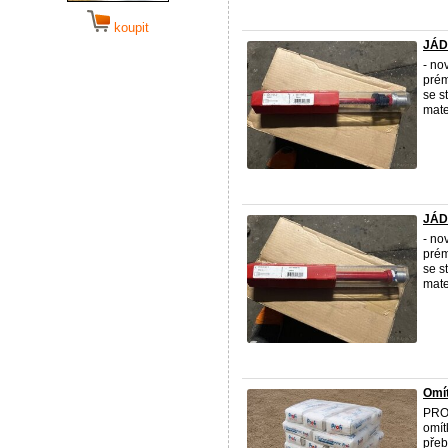
koupit
JÁD
- no
pré
se s
mate
JÁD
- no
pré
se s
mate
Omít
PRO
omít
přeb