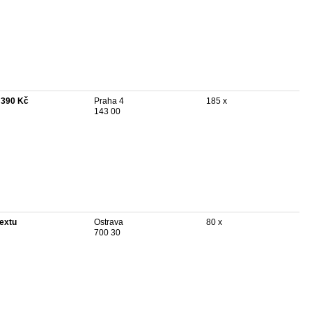
 390 Kč
Praha 4
185 x
143 00
textu
Ostrava
80 x
700 30