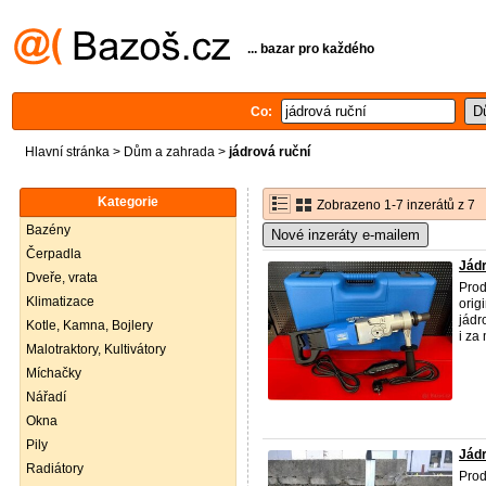
... bazar pro každého
Co:
Hlavní stránka
>
Dům a zahrada
>
jádrová ruční
Kategorie
Zobrazeno 1-7 inzerátů z 7
Bazény
Nové inzeráty e-mailem
Čerpadla
Jádr
Dveře, vrata
Prod
Klimatizace
orig
jádr
Kotle, Kamna, Bojlery
i za 
Malotraktory, Kultivátory
Míchačky
Nářadí
Okna
Pily
Jádr
Radiátory
Prod