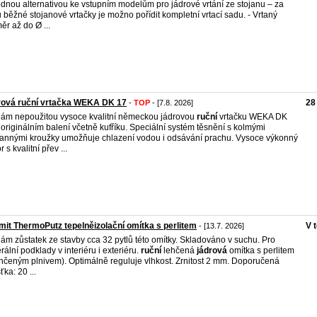
dnou alternativou ke vstupním modelům pro jádrové vrtání ze stojanu – za
 běžné stojanové vrtačky je možno pořídit kompletní vrtací sadu. - Vrtaný
ěr až do Ø ...
rová ruční vrtačka WEKA DK 17
28
-
TOP
- [7.8. 2026]
ám nepoužitou vysoce kvalitní německou jádrovou
ruční
vrtačku WEKA DK
 originálním balení včetně kufříku. Speciální systém těsnění s kolmými
annými kroužky umožňuje chlazení vodou i odsávání prachu. Vysoce výkonný
 s kvalitní přev ...
it ThermoPutz tepelněizolační omítka s perlitem
V 
- [13.7. 2026]
ám zůstatek ze stavby cca 32 pytlů této omítky. Skladováno v suchu. Pro
rální podklady v interiéru i exteriéru.
ruční
lehčená
jádrová
omítka s perlitem
ehčeným plnivem). Optimálně reguluje vlhkost. Zrnitost 2 mm. Doporučená
ťka: 20 ...