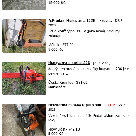
15 000 Kč
🔧Prodám Husqvarna 122R – křovi ...
- [28.7.
2026]
Stav: Použitý pouze 1× (jako nový). Stroj byl
zakoupen ...
Mělník - 277 01
5 000 Kč
Husqvarna e-series 236
- [25.7. 2026]
dobrý den prodám pilu značky huqvarna 236 je v
pěkném s ...
Český Krumlov - 381 01
Nabídněte
Holzfforma hsp444 replika stih ...
-
TOP
- [24.7.
2026]
Výkon 4kw Pila řezala 10x Přidal fakturu záruka 2
roky ...
Nový Jičín - 742 13
5 000 Kč