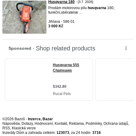
Husqvarna 180
- [3.7. 2026]
Prodám motorovou pilu
husqvarna
180,
funkční,sběratelsk ...
Jihlava - 586 01
3 000 Kč
©2026 Bazoš -
Inzerce, Bazar
Nápověda
,
Dotazy
,
Hodnocení
,
Kontakt
,
Reklama
,
Podmínky
,
Ochrana údajů
,
RSS
,
Inzeráty Dům a zahrada celkem:
123073
, za 24 hodin:
3716