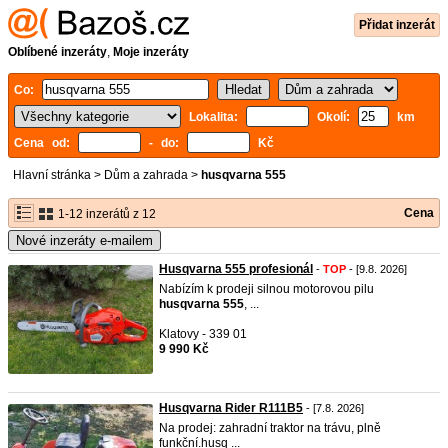
Přidat inzerát
Oblíbené inzeráty
,
Moje inzeráty
Co:
Lokalita:
Okolí:
km
Cena od:
- do:
Kč
Hlavní stránka
>
Dům a zahrada
>
husqvarna 555
Cena
1-12 inzerátů z 12
Nové inzeráty e-mailem
Husqvarna 555 profesionál
-
TOP
- [9.8. 2026]
Nabízím k prodeji silnou motorovou pilu
husqvarna
555
, ...
Klatovy - 339 01
9 990 Kč
Husqvarna Rider R111B5
- [7.8. 2026]
Na prodej: zahradní traktor na trávu, plně
funkční.husq ...