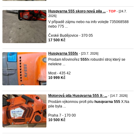
Husqvarna 555 skoro nová pila ...
-
TOP
- [24.7.
2026]
V případě zájmu nebo na info volejte 735068588
nebo 775 ...
České Budějovice - 370 05
17 500 Kč
Husqvarna 555fx
- [23.7. 2026]
Prodam křovinořez
555
fx robustní stroj který se
nelekne ...
Most - 435 42
10 999 Kč
Motorová pila Husqvarna 555 X- ...
- [14.7. 2026]
Prodám výkonnou profi pilu
husqvarna
555
X.Na
pile byla ...
Praha 7 - 170 00
10 500 Kč